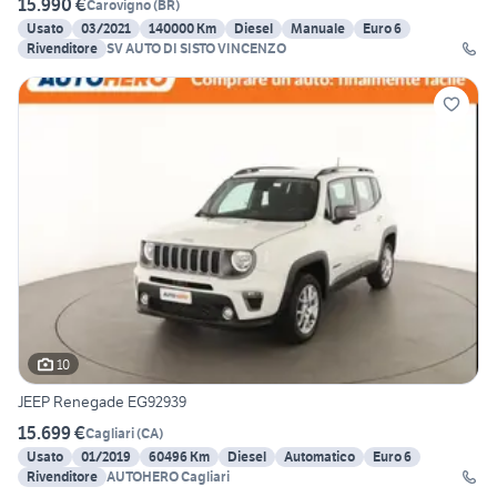
15.990 €
Carovigno
(
BR
)
Usato
03/2021
140000 Km
Diesel
Manuale
Euro 6
Rivenditore
SV AUTO DI SISTO VINCENZO
10
JEEP Renegade EG92939
15.699 €
Cagliari
(
CA
)
Usato
01/2019
60496 Km
Diesel
Automatico
Euro 6
Rivenditore
AUTOHERO Cagliari