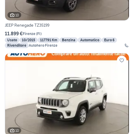
10
JEEP Renegade TZ35199
11.899 €
Firenze
(
FI
)
Usato
10/2015
117791 Km
Benzina
Automatico
Euro 6
Rivenditore
Autohero Firenze
10