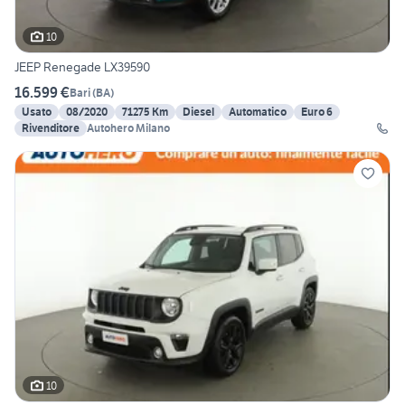
10
JEEP Renegade LX39590
16.599 €
Bari
(
BA
)
Usato
08/2020
71275 Km
Diesel
Automatico
Euro 6
Rivenditore
Autohero Milano
10