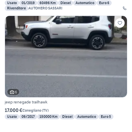
Usato
01/2019
60496 Km
Diesel
Automatico
Euro 6
Rivenditore
AUTOHERO SASSARI
6
jeep renegade trailhawk
17.000 €
Conegliano
(
TV
)
Usato
09/2017
150000 Km
Diesel
Automatico
Euro 5