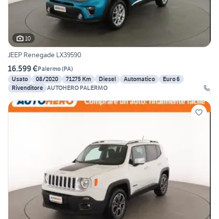
10
JEEP Renegade LX39590
16.599 €
Palermo
(
PA
)
Usato
08/2020
71275 Km
Diesel
Automatico
Euro 6
Rivenditore
AUTOHERO PALERMO