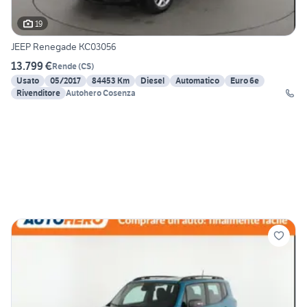
19
JEEP Renegade KC03056
13.799 €
Rende
(
CS
)
Usato
05/2017
84453 Km
Diesel
Automatico
Euro 6e
Rivenditore
Autohero Cosenza