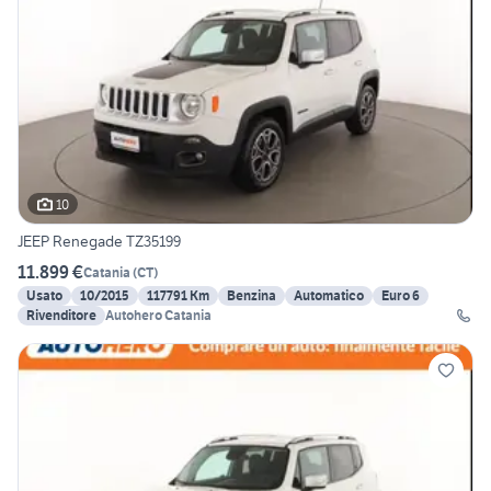
10
JEEP Renegade TZ35199
11.899 €
Catania
(
CT
)
Usato
10/2015
117791 Km
Benzina
Automatico
Euro 6
Rivenditore
Autohero Catania