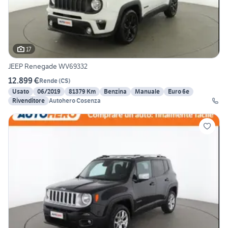
17
JEEP Renegade WV69332
12.899 €
Rende
(
CS
)
Usato
06/2019
81379 Km
Benzina
Manuale
Euro 6e
Rivenditore
Autohero Cosenza