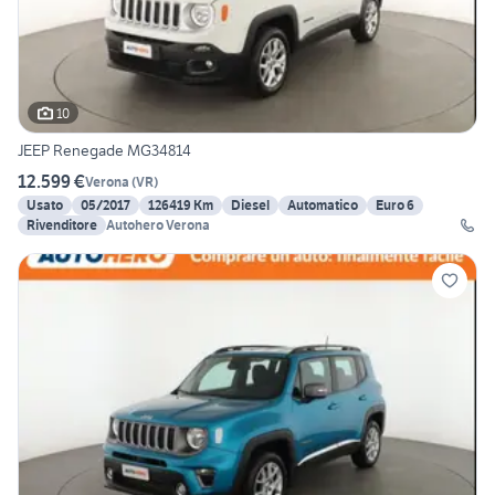
10
JEEP Renegade MG34814
12.599 €
Verona
(
VR
)
Usato
05/2017
126419 Km
Diesel
Automatico
Euro 6
Rivenditore
Autohero Verona