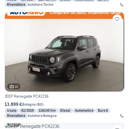
Rivenditore
Autohero Torino
10
JEEP Renegade PC42236
13.899 €
Bologna
(
BO
)
Usato
02/2019
116145 Km
Diesel
Automatico
Euro 6
Rivenditore
Autohero Bologna
10