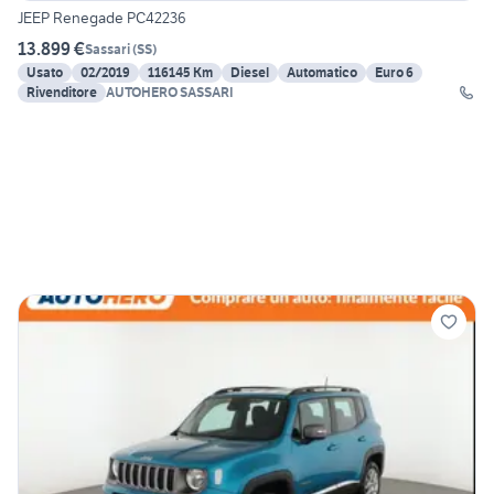
JEEP Renegade PC42236
13.899 €
Sassari
(
SS
)
Usato
02/2019
116145 Km
Diesel
Automatico
Euro 6
Rivenditore
AUTOHERO SASSARI