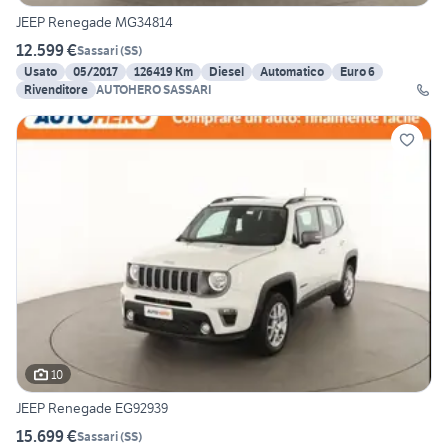
JEEP Renegade MG34814
12.599 €
Sassari
(
SS
)
Usato
05/2017
126419 Km
Diesel
Automatico
Euro 6
Rivenditore
AUTOHERO SASSARI
10
JEEP Renegade EG92939
15.699 €
Sassari
(
SS
)