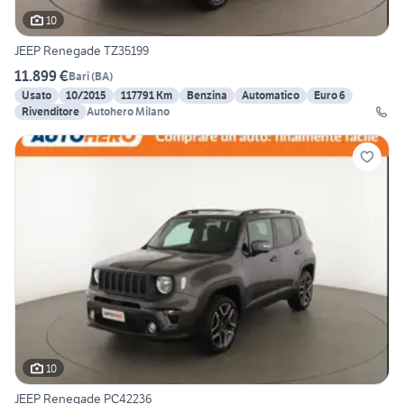
10
JEEP Renegade TZ35199
11.899 €
Bari
(
BA
)
Usato
10/2015
117791 Km
Benzina
Automatico
Euro 6
Rivenditore
Autohero Milano
10
JEEP Renegade PC42236