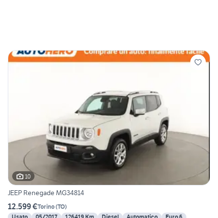
10
JEEP Renegade MG34814
12.599 €
Torino
(
TO
)
Usato
05/2017
126419 Km
Diesel
Automatico
Euro 6