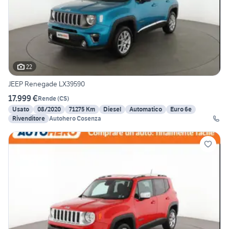
22
JEEP Renegade LX39590
17.999 €
Rende
(
CS
)
Usato
08/2020
71275 Km
Diesel
Automatico
Euro 6e
Rivenditore
Autohero Cosenza