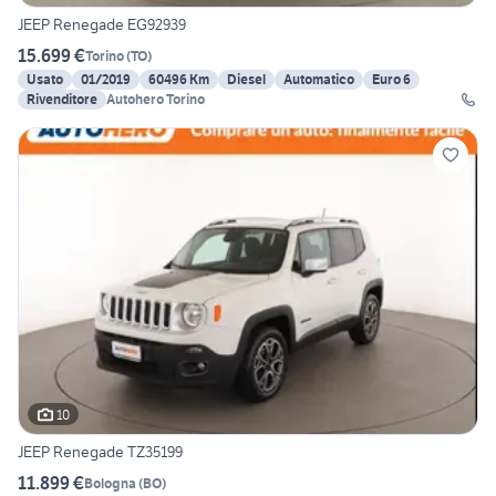
JEEP Renegade EG92939
15.699 €
Torino
(
TO
)
Usato
01/2019
60496 Km
Diesel
Automatico
Euro 6
Rivenditore
Autohero Torino
10
JEEP Renegade TZ35199
11.899 €
Bologna
(
BO
)