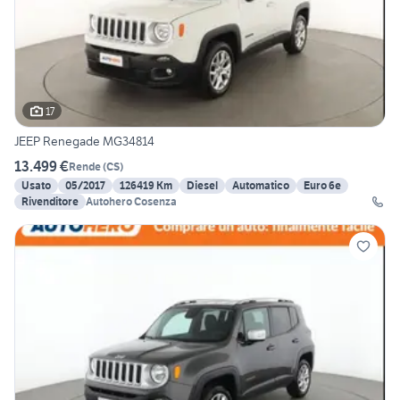
17
JEEP Renegade MG34814
13.499 €
Rende
(
CS
)
Usato
05/2017
126419 Km
Diesel
Automatico
Euro 6e
Rivenditore
Autohero Cosenza