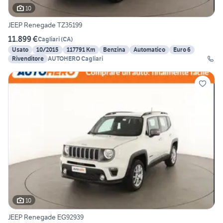
10
JEEP Renegade TZ35199
11.899 €
Cagliari
(
CA
)
Usato
10/2015
117791 Km
Benzina
Automatico
Euro 6
Rivenditore
AUTOHERO Cagliari
10
JEEP Renegade EG92939