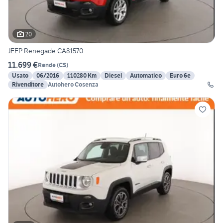
20
JEEP Renegade CA81570
11.699 €
Rende
(
CS
)
Usato
06/2016
110280 Km
Diesel
Automatico
Euro 6e
Rivenditore
Autohero Cosenza