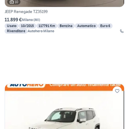
10
JEEP Renegade TZ35199
11.899 €
Milano
(
MI
)
Usato
10/2015
117791 Km
Benzina
Automatico
Euro 6
Rivenditore
Autohero Milano