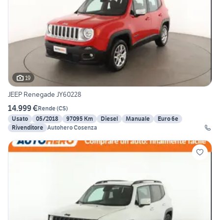
19
JEEP Renegade JY60228
14.999 €
Rende
(
CS
)
Usato
05/2018
97095 Km
Diesel
Manuale
Euro 6e
Rivenditore
Autohero Cosenza