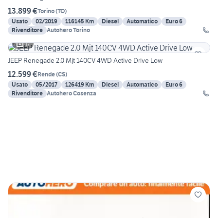
13.899 €
Torino
(
TO
)
Usato
02/2019
116145 Km
Diesel
Automatico
Euro 6
Rivenditore
Autohero Torino
17
JEEP Renegade 2.0 Mjt 140CV 4WD Active Drive Low
12.599 €
Rende
(
CS
)
Usato
05/2017
126419 Km
Diesel
Automatico
Euro 6
Rivenditore
Autohero Cosenza