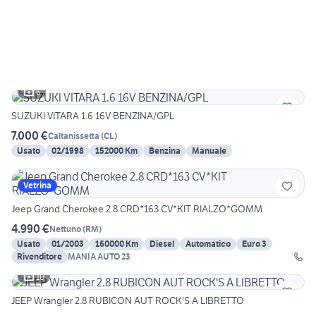
6
SUZUKI VITARA 1.6 16V BENZINA/GPL
7.000 €
Caltanissetta
(
CL
)
Usato
02/1998
152000 Km
Benzina
Manuale
Vetrina
Jeep Grand Cherokee 2.8 CRD*163 CV*KIT RIALZO*GOMM
4.990 €
Nettuno
(
RM
)
Usato
01/2003
160000 Km
Diesel
Automatico
Euro 3
Rivenditore
MANIA AUTO 23
10
JEEP Wrangler 2.8 RUBICON AUT ROCK'S A LIBRETTO