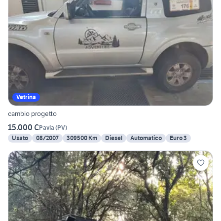
Vetrina
cambio progetto
15.000 €
Pavia
(
PV
)
Usato
08/2007
309500 Km
Diesel
Automatico
Euro 3