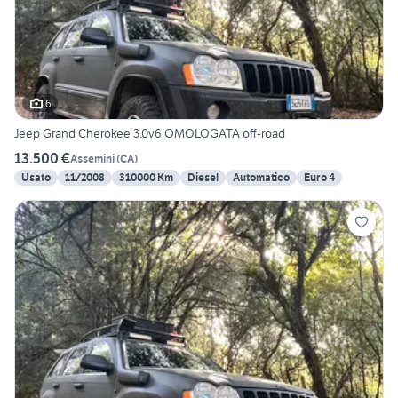
6
Jeep Grand Cherokee 3.0v6 OMOLOGATA off-road
13.500 €
Assemini
(
CA
)
Usato
11/2008
310000 Km
Diesel
Automatico
Euro 4