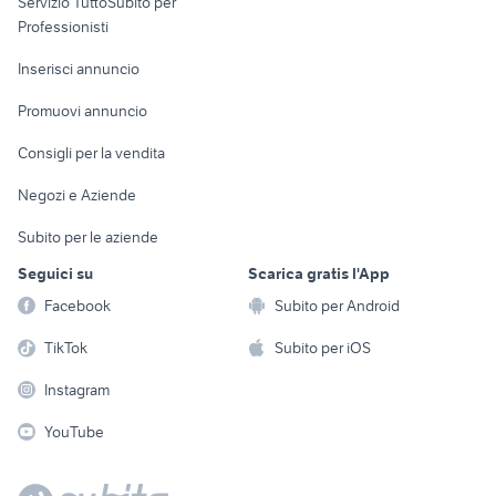
Servizio TuttoSubito per
persona
Informatica
Animali
Professionisti
Arredamento e
Console e
Accessori per
Casalinghi
Inserisci annuncio
Videogiochi
animali
Elettrodomestici
Promuovi annuncio
Audio/Video
Musica e Film
Giardino e Fai da te
Consigli per la vendita
Fotografia
Libri e Riviste
Abbigliamento e
Negozi e Aziende
Telefonia
Strumenti Musicali
Accessori
Subito per le aziende
Sports
Tutto per i bambini
Seguici su
Scarica gratis l'App
Biciclette
Facebook
Subito per Android
Collezionismo
TikTok
Subito per iOS
Instagram
YouTube