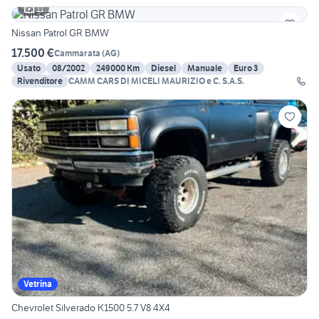
11
Nissan Patrol GR BMW
17.500 €
Cammarata
(
AG
)
Usato
08/2002
249000 Km
Diesel
Manuale
Euro 3
Rivenditore
CAMM CARS DI MICELI MAURIZIO e C. S.A.S.
Vetrina
Chevrolet Silverado K1500 5.7 V8 4X4