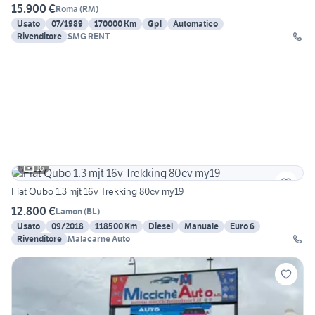
15.900 €
Roma
(
RM
)
Usato
07/1989
170000 Km
Gpl
Automatico
Rivenditore
SMG RENT
16
Fiat Qubo 1.3 mjt 16v Trekking 80cv my19
12.800 €
Lamon
(
BL
)
Usato
09/2018
118500 Km
Diesel
Manuale
Euro 6
Rivenditore
Malacarne Auto