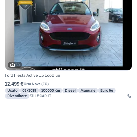
30
Ford Fiesta Active 1.5 EcoBlue
12.499 €
Orta Nova
(
FG
)
Usato
03/2019
100000 Km
Diesel
Manuale
Euro 6e
Rivenditore
STILE CAR.IT