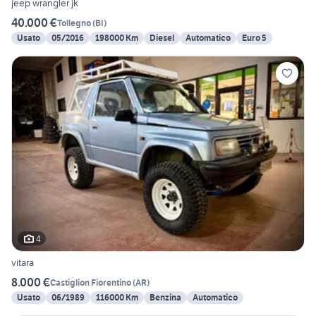
jeep wrangler jk
40.000 €
Tollegno
(
BI
)
Usato
05/2016
198000 Km
Diesel
Automatico
Euro 5
4
vitara
8.000 €
Castiglion Fiorentino
(
AR
)
Usato
06/1989
116000 Km
Benzina
Automatico