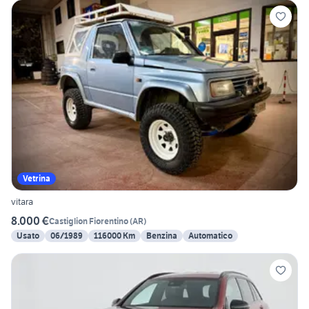
Vetrina
vitara
8.000 €
Castiglion Fiorentino
(
AR
)
Usato
06/1989
116000 Km
Benzina
Automatico