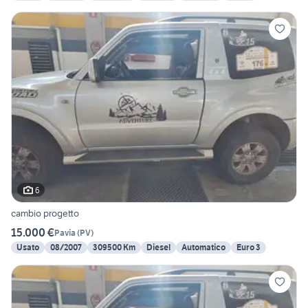
6
cambio progetto
15.000 €
Pavia
(
PV
)
Usato
08/2007
309500 Km
Diesel
Automatico
Euro 3