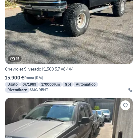
15
Chevrolet Silverado K1500 5.7 V8 4X4
15.900 €
Roma
(
RM
)
Usato
07/1989
170000 Km
Gpl
Automatico
Rivenditore
SMG RENT