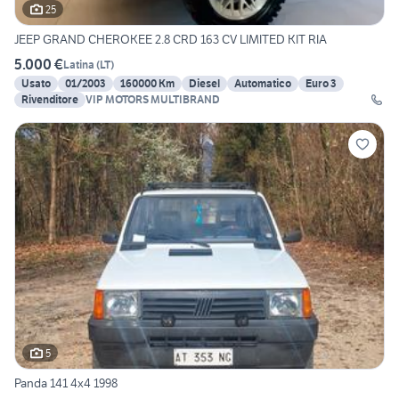
25
JEEP GRAND CHEROKEE 2.8 CRD 163 CV LIMITED KIT RIA
5.000 €
Latina
(
LT
)
Usato
01/2003
160000 Km
Diesel
Automatico
Euro 3
Rivenditore
VIP MOTORS MULTIBRAND
5
Panda 141 4x4 1998