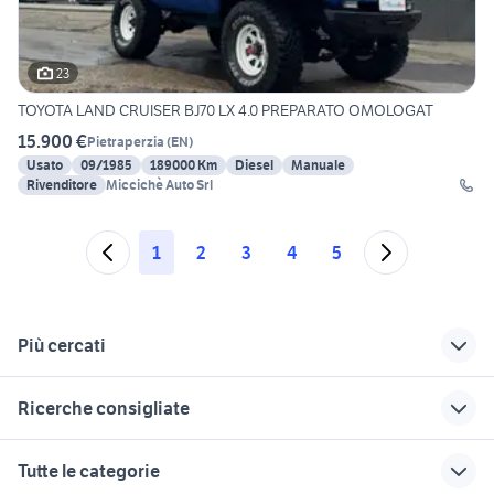
23
TOYOTA LAND CRUISER BJ70 LX 4.0 PREPARATO OMOLOGAT
15.900 €
Pietraperzia
(
EN
)
Usato
09/1985
189000 Km
Diesel
Manuale
Rivenditore
Miccichè Auto Srl
1
2
3
4
5
Più cercati
Correlati
Richerche simili
Suggerimenti
Ricerche consigliate
enel auto
kit rialzo suzuki
kit impianto stereo
samurai
auto
mercedes classe c Veneto
renault clio 1.8 16v auto
auto usate nettuno
Tutte le categorie
auto grandinate
golf 8 gti
fiat panda auto
fiat 238 auto
auto usate chivasso