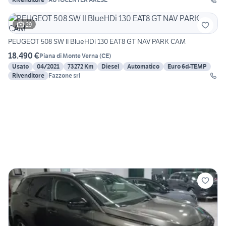
29
PEUGEOT 508 SW II BlueHDi 130 EAT8 GT NAV PARK CAM
18.490 €
Piana di Monte Verna
(
CE
)
Usato
04/2021
73272 Km
Diesel
Automatico
Euro 6d-TEMP
Rivenditore
Fazzone srl