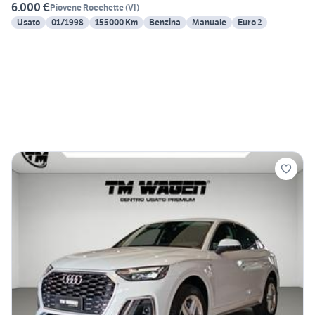
6.000 €
Piovene Rocchette
(
VI
)
Usato
01/1998
155000 Km
Benzina
Manuale
Euro 2