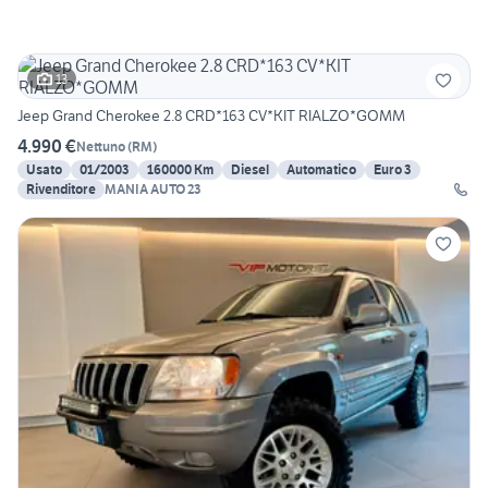
13
Jeep Grand Cherokee 2.8 CRD*163 CV*KIT RIALZO*GOMM
4.990 €
Nettuno
(
RM
)
Usato
01/2003
160000 Km
Diesel
Automatico
Euro 3
Rivenditore
MANIA AUTO 23