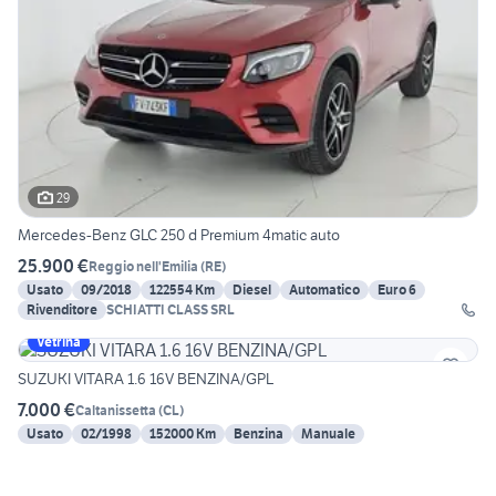
29
Mercedes-Benz GLC 250 d Premium 4matic auto
25.900 €
Reggio nell'Emilia
(
RE
)
Usato
09/2018
122554 Km
Diesel
Automatico
Euro 6
Rivenditore
SCHIATTI CLASS SRL
Vetrina
SUZUKI VITARA 1.6 16V BENZINA/GPL
7.000 €
Caltanissetta
(
CL
)
Usato
02/1998
152000 Km
Benzina
Manuale