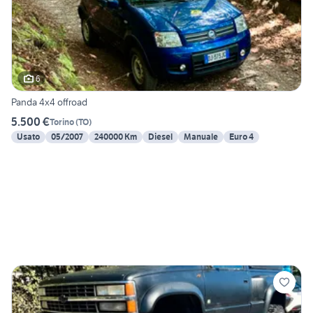
6
Panda 4x4 offroad
5.500 €
Torino
(
TO
)
Usato
05/2007
240000 Km
Diesel
Manuale
Euro 4