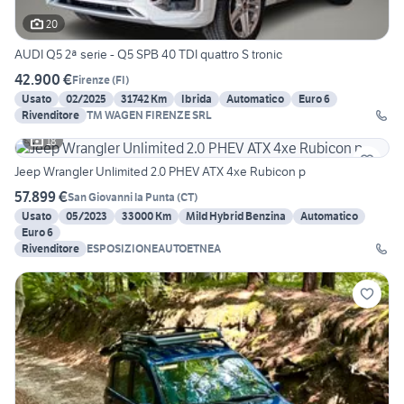
20
AUDI Q5 2ª serie - Q5 SPB 40 TDI quattro S tronic
42.900 €
Firenze
(
FI
)
Usato
02/2025
31742 Km
Ibrida
Automatico
Euro 6
Rivenditore
TM WAGEN FIRENZE SRL
18
Jeep Wrangler Unlimited 2.0 PHEV ATX 4xe Rubicon p
57.899 €
San Giovanni la Punta
(
CT
)
Usato
05/2023
33000 Km
Mild Hybrid Benzina
Automatico
Euro 6
Rivenditore
ESPOSIZIONEAUTOETNEA