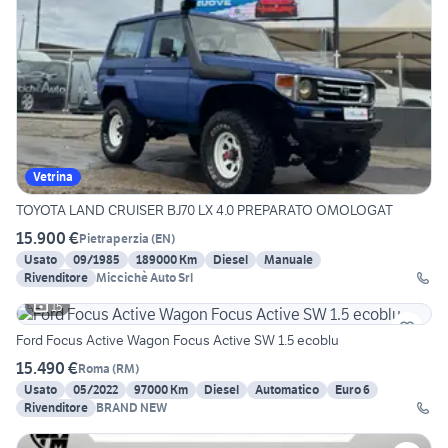
Vetrina
TOYOTA LAND CRUISER BJ70 LX 4.0 PREPARATO OMOLOGAT
15.900 €
Pietraperzia
(
EN
)
Usato
09/1985
189000 Km
Diesel
Manuale
Rivenditore
Miccichè Auto Srl
15
Ford Focus Active Wagon Focus Active SW 1.5 ecoblu
15.490 €
Roma
(
RM
)
Usato
05/2022
97000 Km
Diesel
Automatico
Euro 6
Rivenditore
BRAND NEW