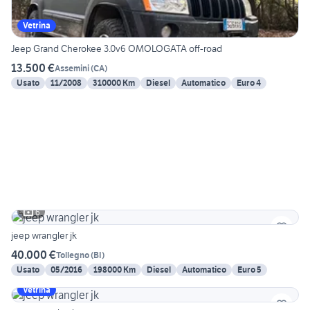
Vetrina
Jeep Grand Cherokee 3.0v6 OMOLOGATA off-road
13.500 €
Assemini
(
CA
)
Usato
11/2008
310000 Km
Diesel
Automatico
Euro 4
6
jeep wrangler jk
40.000 €
Tollegno
(
BI
)
Usato
05/2016
198000 Km
Diesel
Automatico
Euro 5
Vetrina