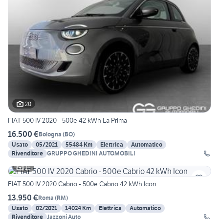
20
FIAT 500 IV 2020 - 500e 42 kWh La Prima
16.500 €
Bologna
(
BO
)
Usato
05/2021
55484 Km
Elettrica
Automatico
Rivenditore
GRUPPO GHEDINI AUTOMOBILI
16
FIAT 500 IV 2020 Cabrio - 500e Cabrio 42 kWh Icon
13.950 €
Roma
(
RM
)
Usato
02/2021
14024 Km
Elettrica
Automatico
Rivenditore
Jazzoni Auto