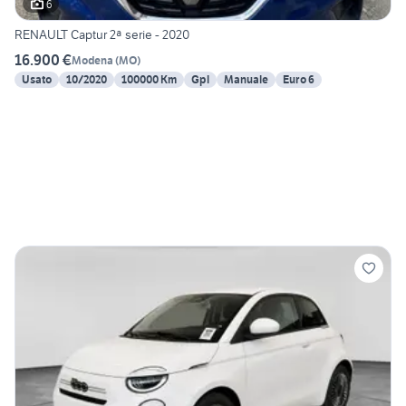
6
RENAULT Captur 2ª serie - 2020
16.900 €
Modena
(
MO
)
Usato
10/2020
100000 Km
Gpl
Manuale
Euro 6