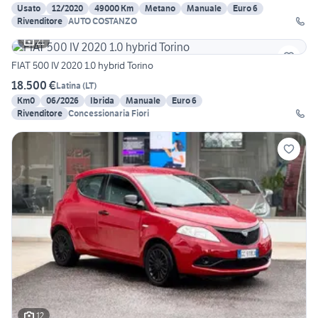
Usato
12/2020
49000 Km
Metano
Manuale
Euro 6
Rivenditore
AUTO COSTANZO
21
FIAT 500 IV 2020 1.0 hybrid Torino
18.500 €
Latina
(
LT
)
Km0
06/2026
Ibrida
Manuale
Euro 6
Rivenditore
Concessionaria Fiori
12