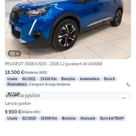
18
PEUGEOT 2008 II 2020 - 2008 1.2 puretech Al U53068
18.500 €
Modena
(
MO
)
Usato
01/2021
23318 Km
Benzina
Automatico
Euro 6
Rivenditore
Campani Group Modena
6
Lancia ypsilon
9.900 €
Milano
(
MI
)
Usato
02/2020
25000 Km
Benzina
Manuale
Euro 6d-TEMP