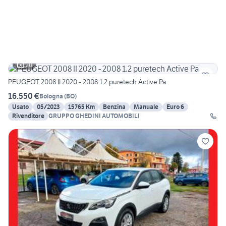
20
PEUGEOT 2008 II 2020 - 2008 1.2 puretech Active Pa
16.550 €
Bologna
(
BO
)
Usato
05/2023
15765 Km
Benzina
Manuale
Euro 6
Rivenditore
GRUPPO GHEDINI AUTOMOBILI