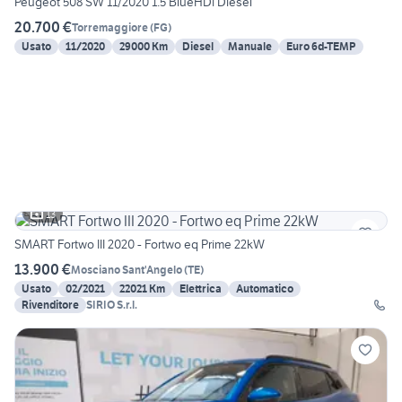
Peugeot 508 SW 11/2020 1.5 BlueHDi Diesel
20.700 €
Torremaggiore
(
FG
)
Usato
11/2020
29000 Km
Diesel
Manuale
Euro 6d-TEMP
13
SMART Fortwo III 2020 - Fortwo eq Prime 22kW
13.900 €
Mosciano Sant'Angelo
(
TE
)
Usato
02/2021
22021 Km
Elettrica
Automatico
Rivenditore
SIRIO S.r.l.