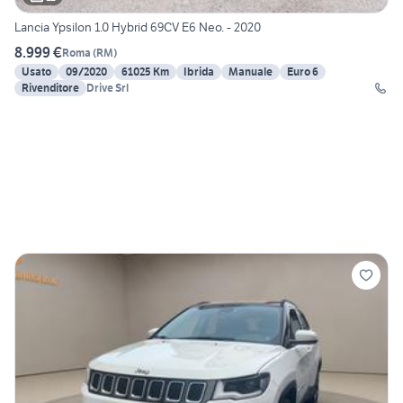
Lancia Ypsilon 1.0 Hybrid 69CV E6 Neo. - 2020
8.999 €
Roma
(
RM
)
Usato
09/2020
61025 Km
Ibrida
Manuale
Euro 6
Rivenditore
Drive Srl