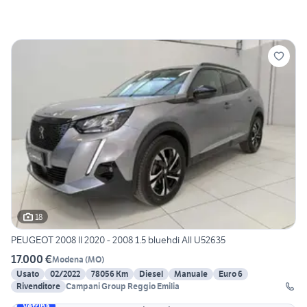
18
PEUGEOT 2008 II 2020 - 2008 1.5 bluehdi All U52635
17.000 €
Modena
(
MO
)
Usato
02/2022
78056 Km
Diesel
Manuale
Euro 6
Rivenditore
Campani Group Reggio Emilia
Vetrina