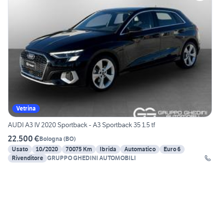
Vetrina
AUDI A3 IV 2020 Sportback - A3 Sportback 35 1.5 tf
22.500 €
Bologna
(
BO
)
Usato
10/2020
70075 Km
Ibrida
Automatico
Euro 6
Rivenditore
GRUPPO GHEDINI AUTOMOBILI