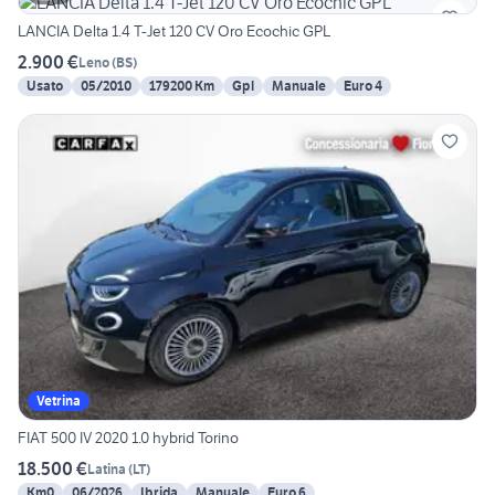
LANCIA Delta 1.4 T-Jet 120 CV Oro Ecochic GPL
2.900 €
Leno
(
BS
)
Usato
05/2010
179200 Km
Gpl
Manuale
Euro 4
Vetrina
FIAT 500 IV 2020 1.0 hybrid Torino
18.500 €
Latina
(
LT
)
Km0
06/2026
Ibrida
Manuale
Euro 6