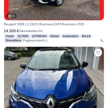
15
Peugeot 3008 1.5 130CV Business EAT8 Business-2020
14.300 €
Vibo Valentia
(
VV
)
Usato
11/2020
137000 Km
Diesel
Automatico
Euro 6
Rivenditore
Pugliese Auto S.r.l.