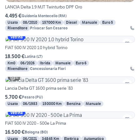
LANCIA Delta 1.9 MJT Twinturbo DPF Oro
4.495 €
Guidonia Montecelio
(
RM
)
Usato
08/2010
157000 Km
Diesel
Manuale
Euro 5
Rivenditore
Privacar San Cesareo
Vetrina
FIAT 500 IV 2020 1.0 hybrid Torino
18.500 €
Latina
(
LT
)
Km0
06/2026
Ibrida
Manuale
Euro 6
Rivenditore
Concessionaria Fiori
6
Lancia Delta GT 1600 prima serie ‘83
5.700 €
Pesaro
(
PU
)
Usato
06/1983
150000 Km
Benzina
Manuale
Vetrina
FIAT 500 IV 2020 - 500e La Prima
16.500 €
Bologna
(
BO
)
Usato
06/2021
34845 Km
Elettrica
Automatico