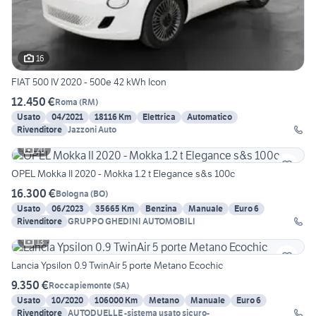
16
FIAT 500 IV 2020 - 500e 42 kWh Icon
12.450 €
Roma
(
RM
)
Usato
04/2021
18116 Km
Elettrica
Automatico
Rivenditore
Jazzoni Auto
20
OPEL Mokka II 2020 - Mokka 1.2 t Elegance s&s 100c
16.300 €
Bologna
(
BO
)
Usato
06/2023
35665 Km
Benzina
Manuale
Euro 6
Rivenditore
GRUPPO GHEDINI AUTOMOBILI
13
Lancia Ypsilon 0.9 TwinAir 5 porte Metano Ecochic
9.350 €
Roccapiemonte
(
SA
)
Usato
10/2020
106000 Km
Metano
Manuale
Euro 6
Rivenditore
AUTODUELLE -sistema usato sicuro-