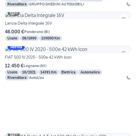
Rivenditore
GRUPPO GHEDINI AUTOMOBILI
6
Lancia Delta Integrale 16V
46.000 €
Ponderano
(
BI
)
Usato
08/1990
130000 Km
Vetrina
FIAT 500 IV 2020 - 500e 42 kWh Icon
12.450 €
Legnano
(
MI
)
Usato
10/2021
14391 Km
Elettrica
Automatico
Rivenditore
AutoUau
6