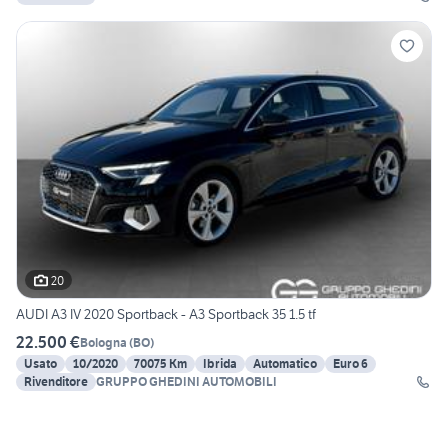
20
AUDI A3 IV 2020 Sportback - A3 Sportback 35 1.5 tf
22.500 €
Bologna
(
BO
)
Usato
10/2020
70075 Km
Ibrida
Automatico
Euro 6
Rivenditore
GRUPPO GHEDINI AUTOMOBILI