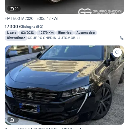
20
FIAT 500 IV 2020 - 500e 42 kWh
17.300 €
Bologna
(
BO
)
Usato
02/2023
42279 Km
Elettrica
Automatico
Rivenditore
GRUPPO GHEDINI AUTOMOBILI
3