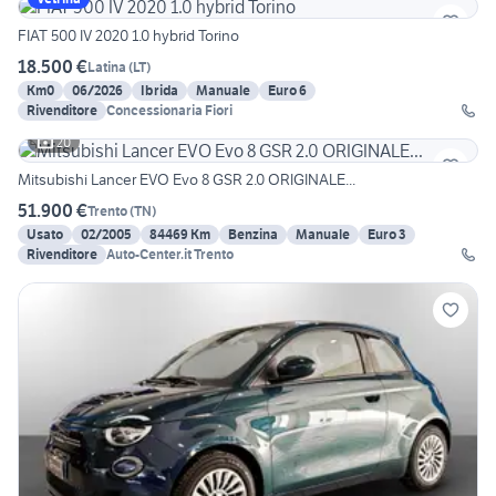
FIAT 500 IV 2020 1.0 hybrid Torino
18.500 €
Latina
(
LT
)
Km0
06/2026
Ibrida
Manuale
Euro 6
Rivenditore
Concessionaria Fiori
20
Mitsubishi Lancer EVO Evo 8 GSR 2.0 ORIGINALE...
51.900 €
Trento
(
TN
)
Usato
02/2005
84469 Km
Benzina
Manuale
Euro 3
Rivenditore
Auto-Center.it Trento