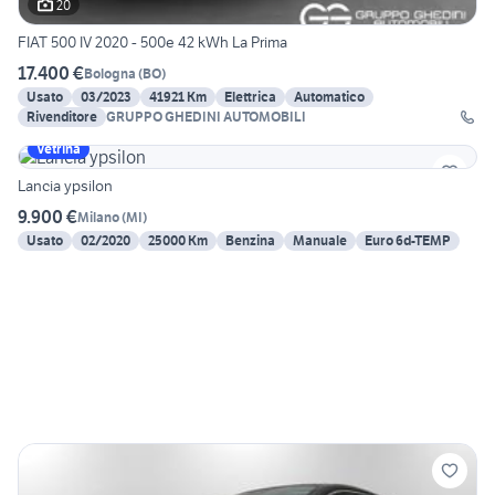
20
FIAT 500 IV 2020 - 500e 42 kWh La Prima
17.400 €
Bologna
(
BO
)
Usato
03/2023
41921 Km
Elettrica
Automatico
Rivenditore
GRUPPO GHEDINI AUTOMOBILI
Vetrina
Lancia ypsilon
9.900 €
Milano
(
MI
)
Usato
02/2020
25000 Km
Benzina
Manuale
Euro 6d-TEMP