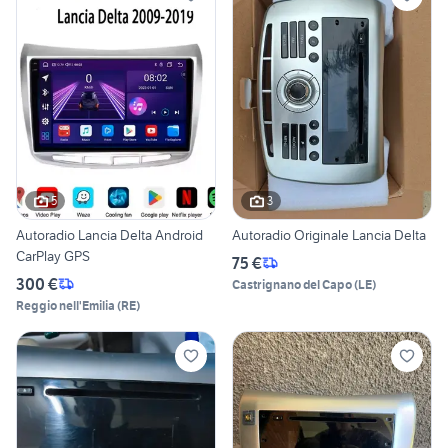
5
3
Autoradio Lancia Delta Android
Autoradio Originale Lancia Delta
CarPlay GPS
75 €
300 €
Castrignano del Capo
(
LE
)
Reggio nell'Emilia
(
RE
)