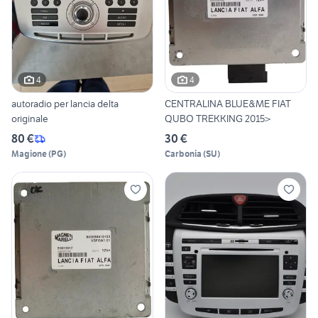
4
4
autoradio per lancia delta
CENTRALINA BLUE&ME FIAT
originale
QUBO TREKKING 2015>
80 €
30 €
Magione
(
PG
)
Carbonia
(
SU
)