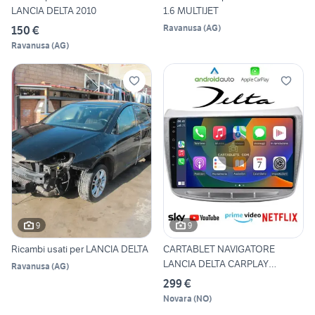
LANCIA DELTA 2010
1.6 MULTIJET
Ravanusa
(
AG
)
150 €
Ravanusa
(
AG
)
9
9
Ricambi usati per LANCIA DELTA
CARTABLET NAVIGATORE
LANCIA DELTA CARPLAY
Ravanusa
(
AG
)
ANDROID
299 €
Novara
(
NO
)