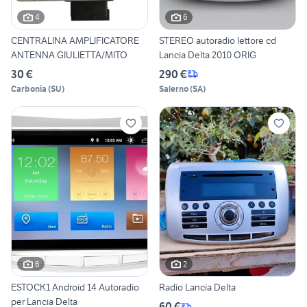
4
6
CENTRALINA AMPLIFICATORE
STEREO autoradio lettore cd
ANTENNA GIULIETTA/MITO
Lancia Delta 2010 ORIG
30 €
290 €
Carbonia
(
SU
)
Salerno
(
SA
)
6
2
ESTOCK1 Android 14 Autoradio
Radio Lancia Delta
per Lancia Delta
60 €