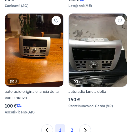
Canicatti'
(
AG
)
Letojanni
(
ME
)
3
2
autoradio originale lancia delta
autoradio lancia delta
come nuova
150 €
100 €
Castelnuovo del Garda
(
VR
)
Ascoli Piceno
(
AP
)
1
2