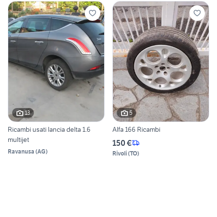
13
5
Ricambi usati lancia delta 1.6
Alfa 166 Ricambi
multijet
150 €
Ravanusa
(
AG
)
Rivoli
(
TO
)