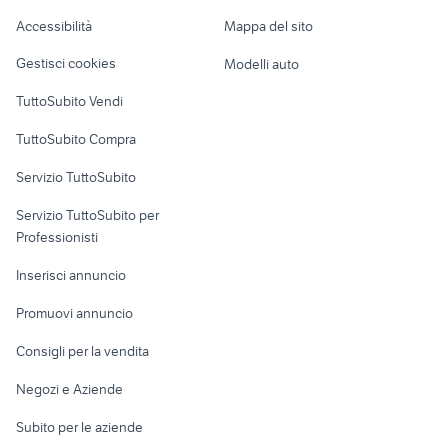
cagiva raptor 1000 accessori
Caravan e Camper
giacchino corto elegante
Accessibilità
Mappa del sito
moto
Loft, mansarde e
Veicoli commerciali
altro
Gestisci cookies
Modelli auto
Case vacanza
TuttoSubito Vendi
Uffici e Locali
TuttoSubito Compra
commerciali
Servizio TuttoSubito
elettronica
per la casa e la
sports e hobby
Servizio TuttoSubito per
persona
Informatica
Animali
Professionisti
Arredamento e
Console e
Accessori per
Casalinghi
Inserisci annuncio
Videogiochi
animali
Elettrodomestici
Promuovi annuncio
Audio/Video
Musica e Film
Giardino e Fai da te
Consigli per la vendita
Fotografia
Libri e Riviste
Abbigliamento e
Negozi e Aziende
Telefonia
Strumenti Musicali
Accessori
Subito per le aziende
Sports
Tutto per i bambini