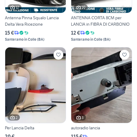
12
10
Antenna Pinna Squalo Lancia
ANTENNA CORTA 8CM per
Delta Vera Ricezione
LANCIA in FIBRA DI CARBONIO
15 €
12 €
Santeramo in Colle
(
BA
)
Santeramo in Colle
(
BA
)
2
3
Per Lancia Delta
autoradio lancia
20 €
115 €