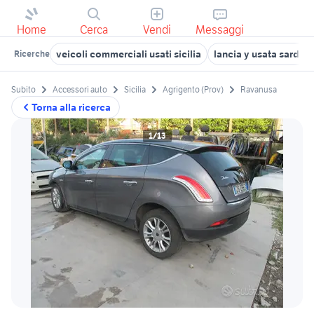
Home
Cerca
Vendi
Messaggi
veicoli commerciali usati sicilia
lancia y usata sardeg
Ricerche
Subito
Accessori auto
Sicilia
Agrigento (Prov)
Ravanusa
Torna alla ricerca
1/13