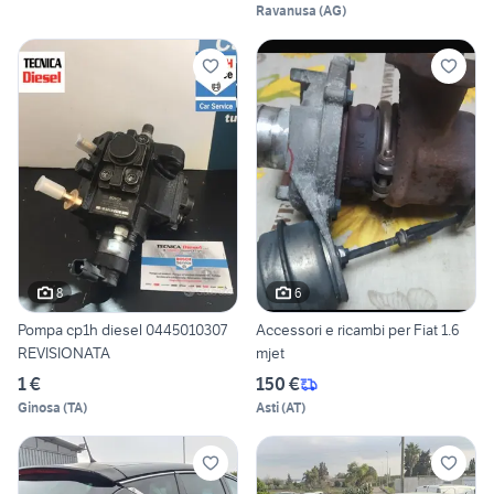
Ravanusa
(
AG
)
8
6
Pompa cp1h diesel 0445010307
Accessori e ricambi per Fiat 1.6
REVISIONATA
mjet
1 €
150 €
Ginosa
(
TA
)
Asti
(
AT
)