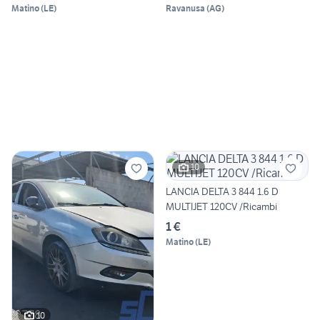
Matino
(
LE
)
Ravanusa
(
AG
)
10
LANCIA DELTA 3 844 1.6 D
MULTIJET 120CV /Ricambi
1 €
Matino
(
LE
)
10