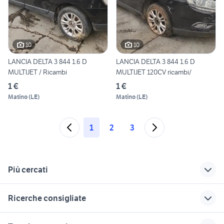
10
10
LANCIA DELTA 3 844 1.6 D
LANCIA DELTA 3 844 1.6 D
MULTIJET / Ricambi
MULTIJET 120CV ricambi/
1 €
1 €
Matino
(
LE
)
Matino
(
LE
)
1
2
3
Più cercati
Correlati
Richerche simili
Suggerimenti
Ricerche consigliate
coppe di ricambio
lancia delta gt
golf 6
per lampadari
auto usate mantova
toyota rav4
lancia delta
ford mondeo