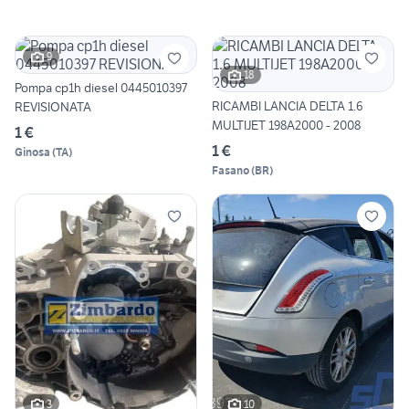
9
18
Pompa cp1h diesel 0445010397
RICAMBI LANCIA DELTA 1.6
REVISIONATA
MULTIJET 198A2000 - 2008
1 €
1 €
Ginosa
(
TA
)
Fasano
(
BR
)
3
10