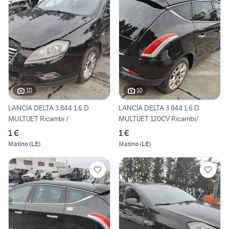
10
10
LANCIA DELTA 3 844 1.6 D
LANCIA DELTA 3 844 1.6 D
MULTIJET Ricambi /
MULTIJET 120CV Ricambi/
1 €
1 €
Matino
(
LE
)
Matino
(
LE
)