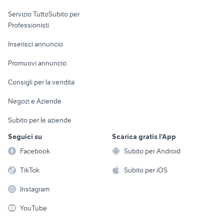
elettronica
per la casa e la
sports e hobby
Servizio TuttoSubito per
persona
Informatica
Animali
Professionisti
Arredamento e
Console e
Accessori per
Casalinghi
Inserisci annuncio
Videogiochi
animali
Elettrodomestici
Promuovi annuncio
Audio/Video
Musica e Film
Giardino e Fai da te
Consigli per la vendita
Fotografia
Libri e Riviste
Abbigliamento e
Negozi e Aziende
Telefonia
Strumenti Musicali
Accessori
Subito per le aziende
Sports
Tutto per i bambini
Seguici su
Scarica gratis l'App
Biciclette
Facebook
Subito per Android
Collezionismo
TikTok
Subito per iOS
Instagram
YouTube