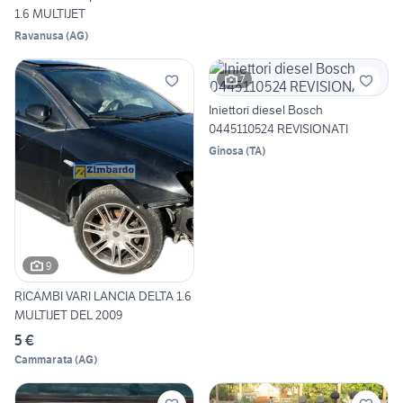
1.6 MULTIJET
Ravanusa
(
AG
)
7
Iniettori diesel Bosch
0445110524 REVISIONATI
Ginosa
(
TA
)
9
RICAMBI VARI LANCIA DELTA 1.6
MULTIJET DEL 2009
5 €
Cammarata
(
AG
)