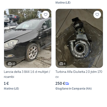
Matino
(
LE
)
10
4
Lancia delta 3 844 1.6 d multijet /
Turbina Alfa Giulietta 2.0 jtdm 170
ricambi
cv
1 €
250 €
Matino
(
LE
)
Giugliano in Campania
(
NA
)