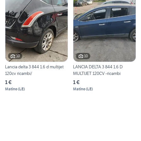
10
10
Lancia delta 3 844 1.6 d multijet
LANCIA DELTA 3 844 1.6 D
120cv ricambi/
MULTIJET 120CV -ricambi
1 €
1 €
Matino
(
LE
)
Matino
(
LE
)