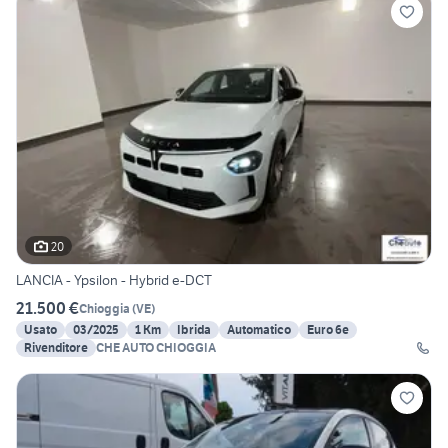
20
LANCIA - Ypsilon - Hybrid e-DCT
21.500 €
Chioggia
(
VE
)
Usato
03/2025
1 Km
Ibrida
Automatico
Euro 6e
Rivenditore
CHE AUTO CHIOGGIA