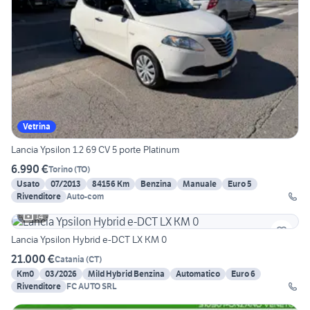
Vetrina
Lancia Ypsilon 1.2 69 CV 5 porte Platinum
6.990 €
Torino
(
TO
)
Usato
07/2013
84156 Km
Benzina
Manuale
Euro 5
Rivenditore
Auto-com
14
Lancia Ypsilon Hybrid e-DCT LX KM 0
21.000 €
Catania
(
CT
)
Km0
03/2026
Mild Hybrid Benzina
Automatico
Euro 6
Rivenditore
FC AUTO SRL