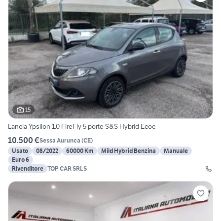
15
Lancia Ypsilon 1.0 FireFly 5 porte S&S Hybrid Ecoc
10.500 €
Sessa Aurunca
(
CE
)
Usato
08/2022
60000 Km
Mild Hybrid Benzina
Manuale
Euro 6
Rivenditore
TOP CAR SRLS