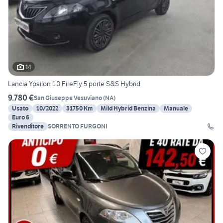
14
Lancia Ypsilon 1.0 FireFly 5 porte S&S Hybrid
9.780 €
San Giuseppe Vesuviano
(
NA
)
Usato
10/2022
31750 Km
Mild Hybrid Benzina
Manuale
Euro 6
Rivenditore
SORRENTO FURGONI