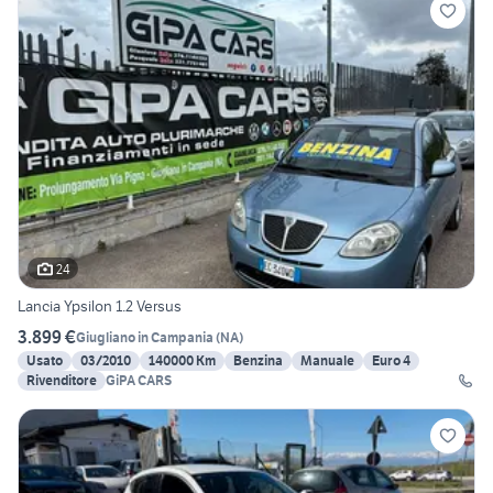
24
Lancia Ypsilon 1.2 Versus
3.899 €
Giugliano in Campania
(
NA
)
Usato
03/2010
140000 Km
Benzina
Manuale
Euro 4
Rivenditore
GiPA CARS