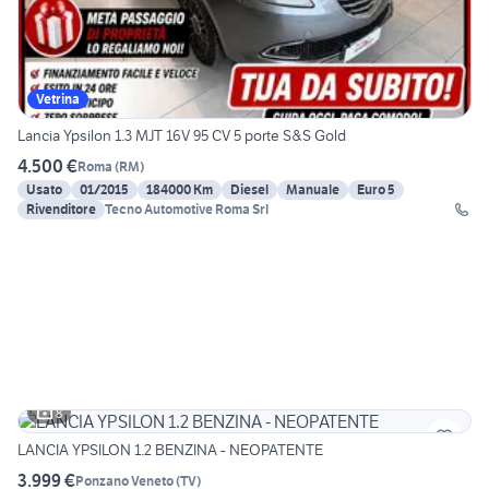
Vetrina
Lancia Ypsilon 1.3 MJT 16V 95 CV 5 porte S&S Gold
4.500 €
Roma
(
RM
)
Usato
01/2015
184000 Km
Diesel
Manuale
Euro 5
Rivenditore
Tecno Automotive Roma Srl
8
LANCIA YPSILON 1.2 BENZINA - NEOPATENTE
3.999 €
Ponzano Veneto
(
TV
)