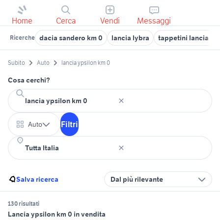
Home
Cerca
Vendi
Messaggi
dacia sandero km 0
lancia lybra
tappetini lancia yp
Ricerche
Subito
Auto
lancia ypsilon km 0
Cosa cerchi?
Filtri
Auto
Salva ricerca
Dal più rilevante
130 risultati
Lancia ypsilon km 0 in vendita