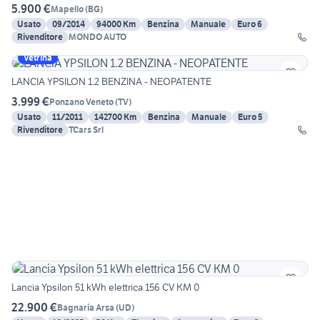
5.900 €
Mapello
(
BG
)
Usato
09/2014
94000 Km
Benzina
Manuale
Euro 6
Rivenditore
MONDO AUTO
Vetrina
LANCIA YPSILON 1.2 BENZINA - NEOPATENTE
3.999 €
Ponzano Veneto
(
TV
)
Usato
11/2011
142700 Km
Benzina
Manuale
Euro 5
Rivenditore
TCars Srl
Lancia Ypsilon 51 kWh elettrica 156 CV KM 0
22.900 €
Bagnaria Arsa
(
UD
)