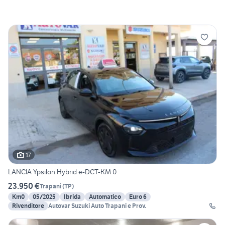
17
LANCIA Ypsilon Hybrid e-DCT-KM 0
23.950 €
Trapani
(
TP
)
Km0
05/2025
Ibrida
Automatico
Euro 6
Rivenditore
Autovar Suzuki Auto Trapani e Prov.