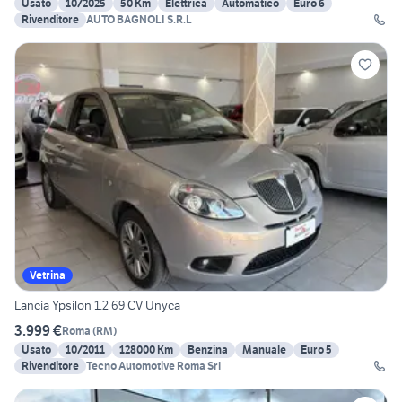
Usato
10/2025
50 Km
Elettrica
Automatico
Euro 6
Rivenditore
AUTO BAGNOLI S.R.L
Vetrina
Lancia Ypsilon 1.2 69 CV Unyca
3.999 €
Roma
(
RM
)
Usato
10/2011
128000 Km
Benzina
Manuale
Euro 5
Rivenditore
Tecno Automotive Roma Srl