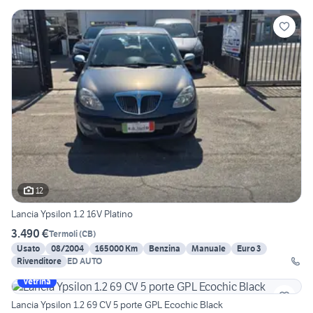
12
Lancia Ypsilon 1.2 16V Platino
3.490 €
Termoli
(
CB
)
Usato
08/2004
165000 Km
Benzina
Manuale
Euro 3
Rivenditore
ED AUTO
Vetrina
Lancia Ypsilon 1.2 69 CV 5 porte GPL Ecochic Black