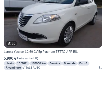
30
Lancia Ypsilon 1.2 69 CV 5p Platinum TETTO APRIBIL
5.990 €
Pietrasanta
(
LU
)
Usato
10/2011
107000 Km
Benzina
Manuale
Euro 5
Rivenditore
VITALE AUTO