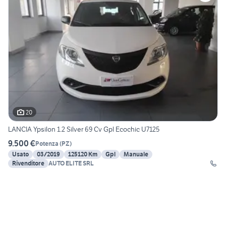
20
LANCIA Ypsilon 1.2 Silver 69 Cv Gpl Ecochic U7125
9.500 €
Potenza
(
PZ
)
Usato
03/2019
125120 Km
Gpl
Manuale
Rivenditore
AUTO ELITE SRL