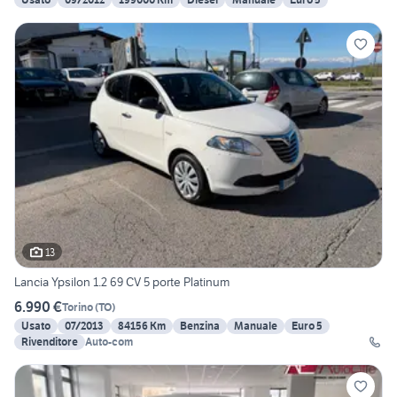
13
Lancia Ypsilon 1.2 69 CV 5 porte Platinum
6.990 €
Torino
(
TO
)
Usato
07/2013
84156 Km
Benzina
Manuale
Euro 5
Rivenditore
Auto-com