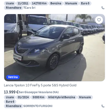
Usato
11/2011
142700 Km
Benzina
Manuale
Euro 5
Rivenditore
TCars Srl
Vetrina
Lancia Ypsilon 1.0 FireFly 5 porte S&S Hybrid Gold
13.999 €
San Giuseppe Vesuviano
(
NA
)
Usato
01/2024
5000 Km
Mild Hybrid Benzina
Manuale
Euro 6
Rivenditore
SORRENTO FURGONI