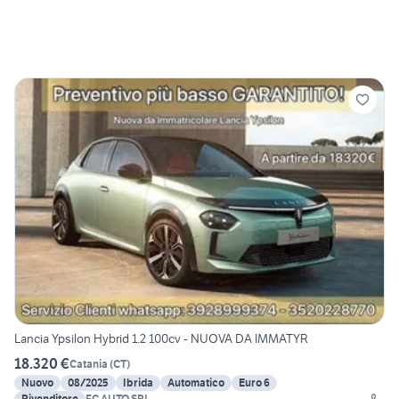
Lancia Ypsilon Hybrid 1.2 100cv - NUOVA DA IMMATYR
18.320 €
Catania
(
CT
)
Nuovo
08/2025
Ibrida
Automatico
Euro 6
Rivenditore
FC AUTO SRL