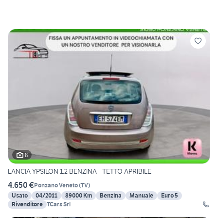
8
LANCIA YPSILON 1.2 BENZINA - TETTO APRIBILE
4.650 €
Ponzano Veneto
(
TV
)
Usato
04/2011
89000 Km
Benzina
Manuale
Euro 5
Rivenditore
TCars Srl