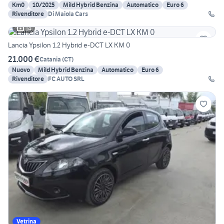
Km0
10/2025
Mild Hybrid Benzina
Automatico
Euro 6
Rivenditore
Di Maiola Cars
14
Lancia Ypsilon 1.2 Hybrid e-DCT LX KM 0
21.000 €
Catania
(
CT
)
Nuovo
Mild Hybrid Benzina
Automatico
Euro 6
Rivenditore
FC AUTO SRL
Vetrina