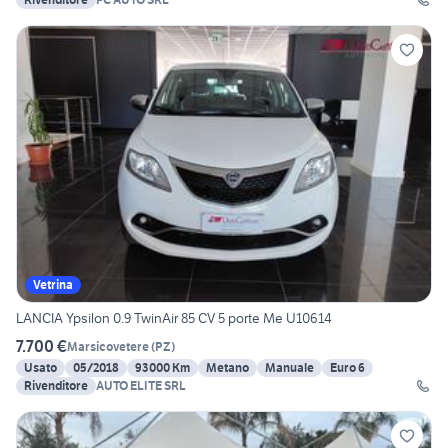
Vetrina
LANCIA Ypsilon 0.9 TwinAir 85 CV 5 porte Me U10614
7.700 €
Marsicovetere
(
PZ
)
Usato
05/2018
93000 Km
Metano
Manuale
Euro 6
Rivenditore
AUTO ELITE SRL