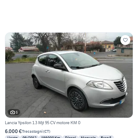
6
Lancia Ypsilon 1.3 Mjt 95 CV motore KM 0
6.000 €
Trecastagni
(
CT
)
Usato
09/2012
199000 Km
Diesel
Manuale
Euro 5