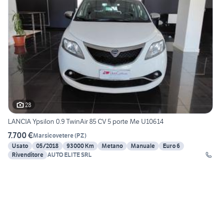
28
LANCIA Ypsilon 0.9 TwinAir 85 CV 5 porte Me U10614
7.700 €
Marsicovetere
(
PZ
)
Usato
05/2018
93000 Km
Metano
Manuale
Euro 6
Rivenditore
AUTO ELITE SRL