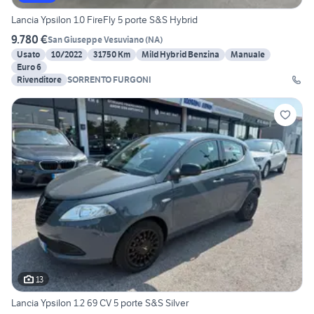
Lancia Ypsilon 1.0 FireFly 5 porte S&S Hybrid
9.780 €
San Giuseppe Vesuviano
(
NA
)
Usato
10/2022
31750 Km
Mild Hybrid Benzina
Manuale
Euro 6
Rivenditore
SORRENTO FURGONI
13
Lancia Ypsilon 1.2 69 CV 5 porte S&S Silver