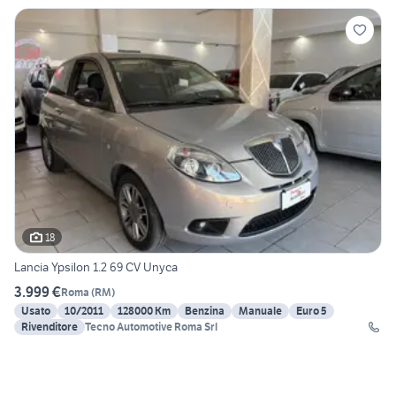
18
Lancia Ypsilon 1.2 69 CV Unyca
3.999 €
Roma
(
RM
)
Usato
10/2011
128000 Km
Benzina
Manuale
Euro 5
Rivenditore
Tecno Automotive Roma Srl