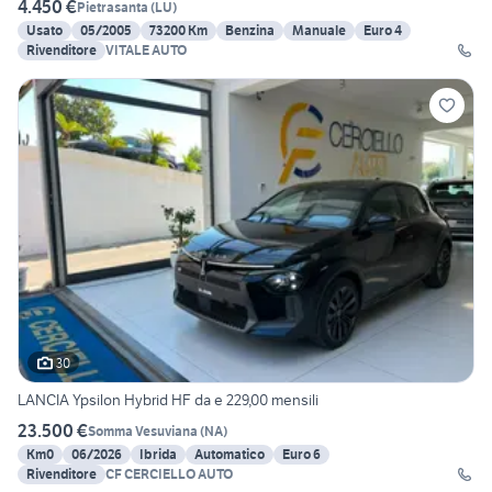
4.450 €
Pietrasanta
(
LU
)
Usato
05/2005
73200 Km
Benzina
Manuale
Euro 4
Rivenditore
VITALE AUTO
30
LANCIA Ypsilon Hybrid HF da e 229,00 mensili
23.500 €
Somma Vesuviana
(
NA
)
Km0
06/2026
Ibrida
Automatico
Euro 6
Rivenditore
CF CERCIELLO AUTO