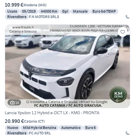
10.999 €
Modena
(
MO
)
Usato
05/2019
44000 Km
Gpl
Manuale
Euro 6d-TEMP
Rivenditore
F.N MOTORS SRLS
14
Lancia Ypsilon 1.2 Hybrid e-DCT LX - KM0 - PRONTA
20.990 €
Catania
(
CT
)
Nuovo
Mild Hybrid Benzina
Automatico
Euro 6
Rivenditore
FC AUTO SRL