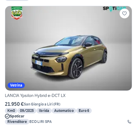
Vetrina
LANCIA Ypsilon Hybrid e-DCT LX
21.950 €
San Giorgio a Liri
(
FR
)
Km0
09/2025
Ibrida
Automatico
Euro 6
Spoticar
Rivenditore
ECO LIRI SPA