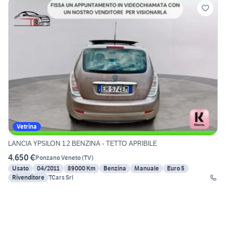
Vetrina
LANCIA YPSILON 1.2 BENZINA - TETTO APRIBILE
4.650 €
Ponzano Veneto
(
TV
)
Usato
04/2011
89000 Km
Benzina
Manuale
Euro 5
Rivenditore
TCars Srl