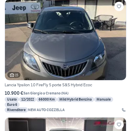
15
Lancia Ypsilon 1.0 FireFly 5 porte S&S Hybrid Ecoc
10.900 €
San Giorgio a Cremano
(
NA
)
Usato
12/2022
66000 Km
Mild Hybrid Benzina
Manuale
Euro 6
Rivenditore
NEW AUTO COZZELLA