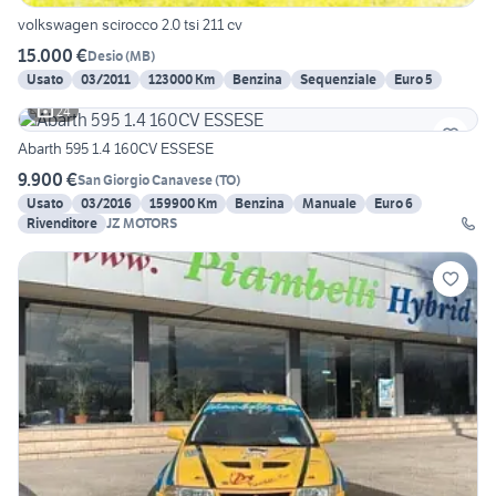
volkswagen scirocco 2.0 tsi 211 cv
15.000 €
Desio
(
MB
)
Usato
03/2011
123000 Km
Benzina
Sequenziale
Euro 5
24
Abarth 595 1.4 160CV ESSESE
9.900 €
San Giorgio Canavese
(
TO
)
Usato
03/2016
159900 Km
Benzina
Manuale
Euro 6
Rivenditore
JZ MOTORS