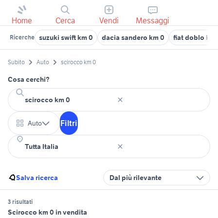
Home
Cerca
Vendi
Messaggi
suzuki swift km 0
dacia sandero km 0
fiat doblo km
Ricerche
Subito
Auto
scirocco km 0
Cosa cerchi?
Filtri
Auto
Salva ricerca
Dal più rilevante
3 risultati
Scirocco km 0 in vendita