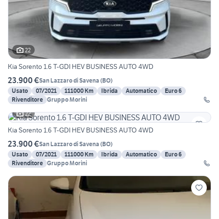
22
Kia Sorento 1.6 T-GDI HEV BUSINESS AUTO 4WD
23.900 €
San Lazzaro di Savena
(
BO
)
Usato
07/2021
111000 Km
Ibrida
Automatico
Euro 6
Rivenditore
Gruppo Morini
22
Kia Sorento 1.6 T-GDI HEV BUSINESS AUTO 4WD
23.900 €
San Lazzaro di Savena
(
BO
)
Usato
07/2021
111000 Km
Ibrida
Automatico
Euro 6
Rivenditore
Gruppo Morini