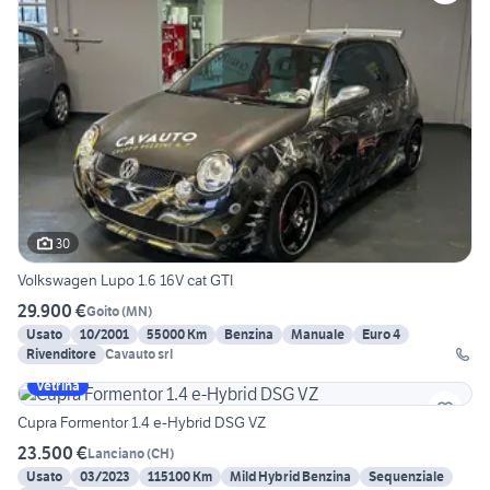
30
Volkswagen Lupo 1.6 16V cat GTI
29.900 €
Goito
(
MN
)
Usato
10/2001
55000 Km
Benzina
Manuale
Euro 4
Rivenditore
Cavauto srl
Vetrina
Cupra Formentor 1.4 e-Hybrid DSG VZ
23.500 €
Lanciano
(
CH
)
Usato
03/2023
115100 Km
Mild Hybrid Benzina
Sequenziale