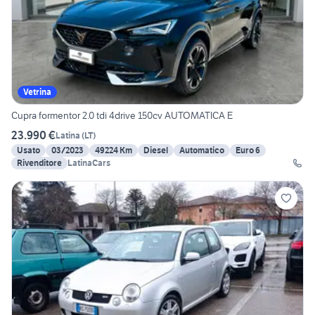
Vetrina
Cupra formentor 2.0 tdi 4drive 150cv AUTOMATICA E
23.990 €
Latina
(
LT
)
Usato
03/2023
49224 Km
Diesel
Automatico
Euro 6
Rivenditore
LatinaCars