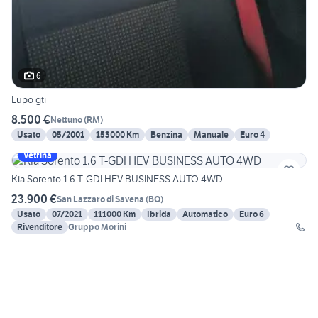
6
Lupo gti
8.500 €
Nettuno
(
RM
)
Usato
05/2001
153000 Km
Benzina
Manuale
Euro 4
Vetrina
Kia Sorento 1.6 T-GDI HEV BUSINESS AUTO 4WD
23.900 €
San Lazzaro di Savena
(
BO
)
Usato
07/2021
111000 Km
Ibrida
Automatico
Euro 6
Rivenditore
Gruppo Morini