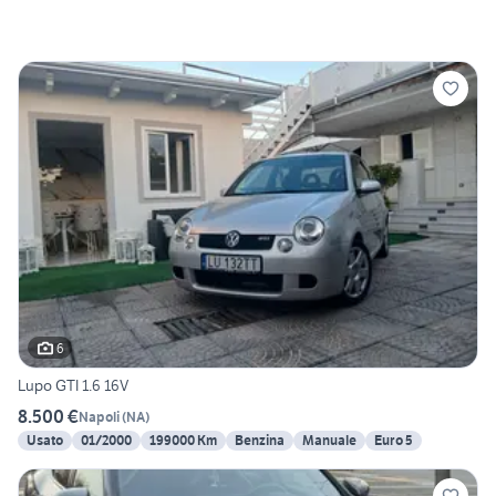
6
Lupo GTI 1.6 16V
8.500 €
Napoli
(
NA
)
Usato
01/2000
199000 Km
Benzina
Manuale
Euro 5