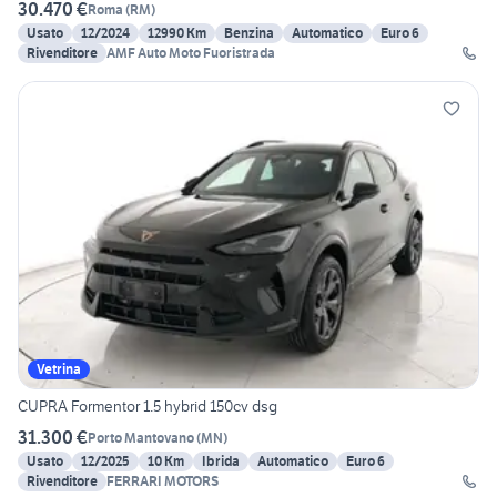
30.470 €
Roma
(
RM
)
Usato
12/2024
12990 Km
Benzina
Automatico
Euro 6
Rivenditore
AMF Auto Moto Fuoristrada
Vetrina
CUPRA Formentor 1.5 hybrid 150cv dsg
31.300 €
Porto Mantovano
(
MN
)
Usato
12/2025
10 Km
Ibrida
Automatico
Euro 6
Rivenditore
FERRARI MOTORS