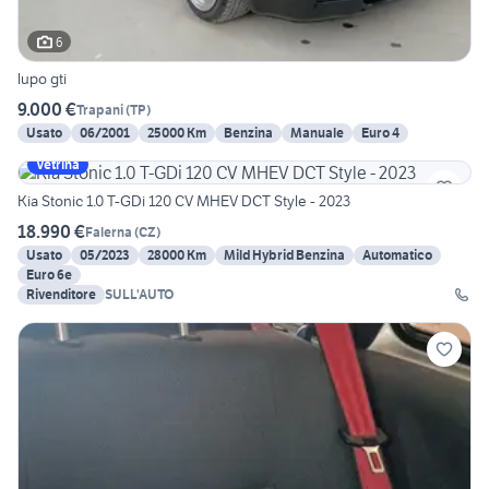
6
lupo gti
9.000 €
Trapani
(
TP
)
Usato
06/2001
25000 Km
Benzina
Manuale
Euro 4
Vetrina
Kia Stonic 1.0 T-GDi 120 CV MHEV DCT Style - 2023
18.990 €
Falerna
(
CZ
)
Usato
05/2023
28000 Km
Mild Hybrid Benzina
Automatico
Euro 6e
Rivenditore
SULL'AUTO