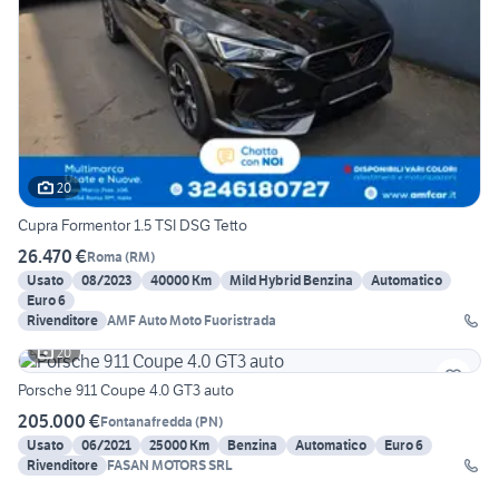
20
Cupra Formentor 1.5 TSI DSG Tetto
26.470 €
Roma
(
RM
)
Usato
08/2023
40000 Km
Mild Hybrid Benzina
Automatico
Euro 6
Rivenditore
AMF Auto Moto Fuoristrada
20
Porsche 911 Coupe 4.0 GT3 auto
205.000 €
Fontanafredda
(
PN
)
Usato
06/2021
25000 Km
Benzina
Automatico
Euro 6
Rivenditore
FASAN MOTORS SRL