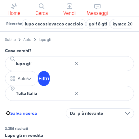
Home
Cerca
Vendi
Messaggi
lupo cecoslovacco cucciolo
golf 8 gti
kymco 200 g
Ricerche
Subito
Auto
lupo gti
Cosa cerchi?
Filtri
Auto
Salva ricerca
Dal più rilevante
3.256 risultati
Lupo gti in vendita