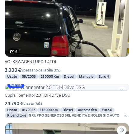
6
VOLKSWAGEN LUPO 1.4TDI
3.000 €
Spezzano della Sila
(
CS
)
Usato
05/2003
260000 Km
Diesel
Manuale
Euro 4
Vetrina
Cupra Formentor 2.0 TDI 4Drive DSG
24.790 €
Licata
(
AG
)
Usato
01/2022
116000 Km
Diesel
Automatico
Euro 6
Rivenditore
GRUPPO GENEROSO SRL VENDITA E NOLEGGIO AUTO