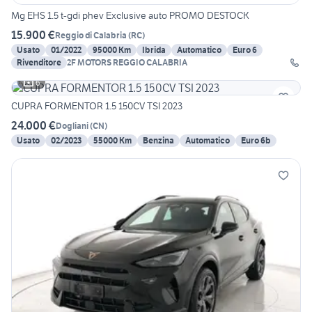
Mg EHS 1.5 t-gdi phev Exclusive auto PROMO DESTOCK
15.900 €
Reggio di Calabria
(
RC
)
Usato
01/2022
95000 Km
Ibrida
Automatico
Euro 6
Rivenditore
2F MOTORS REGGIO CALABRIA
6
CUPRA FORMENTOR 1.5 150CV TSI 2023
24.000 €
Dogliani
(
CN
)
Usato
02/2023
55000 Km
Benzina
Automatico
Euro 6b