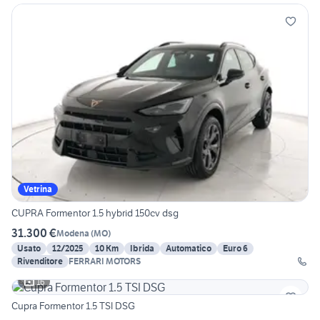
Vetrina
CUPRA Formentor 1.5 hybrid 150cv dsg
31.300 €
Modena
(
MO
)
Usato
12/2025
10 Km
Ibrida
Automatico
Euro 6
Rivenditore
FERRARI MOTORS
16
Cupra Formentor 1.5 TSI DSG