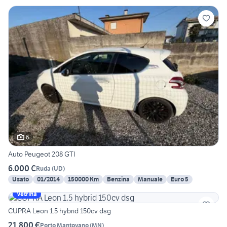
6
Auto Peugeot 208 GTI
6.000 €
Ruda
(
UD
)
Usato
01/2014
150000 Km
Benzina
Manuale
Euro 5
Vetrina
CUPRA Leon 1.5 hybrid 150cv dsg
21.800 €
Porto Mantovano
(
MN
)