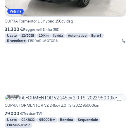
Vetrina
CUPRA Formentor 1.5 hybrid 150cv dsg
31.300 €
Reggio nell'Emilia
(
RE
)
Usato
12/2025
10 Km
Ibrida
Automatico
Euro 6
Rivenditore
FERRARI MOTORS
3
CUPRA FORMENTOR VZ 245cv 2.0 TSI 2022 95000km
29.000 €
Treviso
(
TV
)
Usato
04/2022
95000 Km
Benzina
Sequenziale
Euro 6d-TEMP