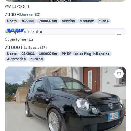
VW LUPO GTI
7.000 €
Merano
(
BZ
)
Usato
10/2001
200000 Km
Benzina
Manuale
Euro 4
Vetrina
Cupra formentor
20.000 €
La Spezia
(
SP
)
Usato
05/2021
106000 Km
PHEV - Ibrido Plug-in Benzina
Automatico
Euro 6d