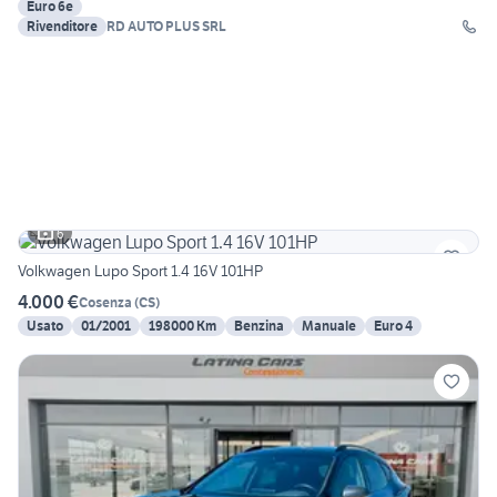
Euro 6e
Rivenditore
RD AUTO PLUS SRL
6
Volkwagen Lupo Sport 1.4 16V 101HP
4.000 €
Cosenza
(
CS
)
Usato
01/2001
198000 Km
Benzina
Manuale
Euro 4