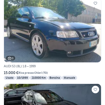
6
AUDI S3 (8L) 1.8 – 1999
15.000 €
Riva presso Chieri
(
TO
)
Usato
10/1999
210000 Km
Benzina
Manuale