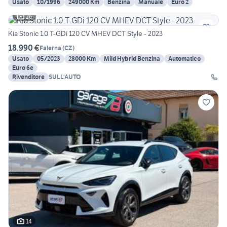
Usato
10/1996
249000 Km
Benzina
Manuale
Euro 2
26
Kia Stonic 1.0 T-GDi 120 CV MHEV DCT Style - 2023
18.990 €
Falerna
(
CZ
)
Usato
05/2023
28000 Km
Mild Hybrid Benzina
Automatico
Euro 6e
Rivenditore
SULL'AUTO
14