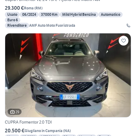
29.300 €
Roma
(
RM
)
Usato
06/2024
37000 Km
Mild Hybrid Benzina
Automatico
Euro 6
Rivenditore
AMF Auto Moto Fuoristrada
29
CUPRA Formentor 2.0 TDI
20.500 €
Giugliano in Campania
(
NA
)