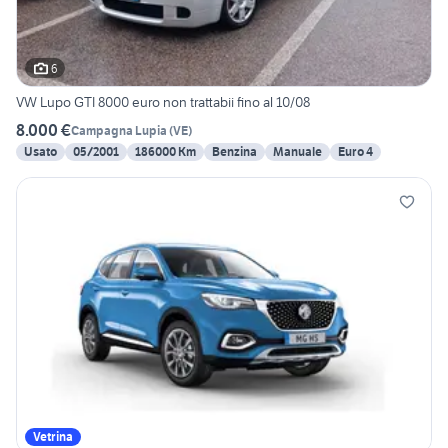
6
VW Lupo GTI 8000 euro non trattabii fino al 10/08
8.000 €
Campagna Lupia
(
VE
)
Usato
05/2001
186000 Km
Benzina
Manuale
Euro 4
Vetrina