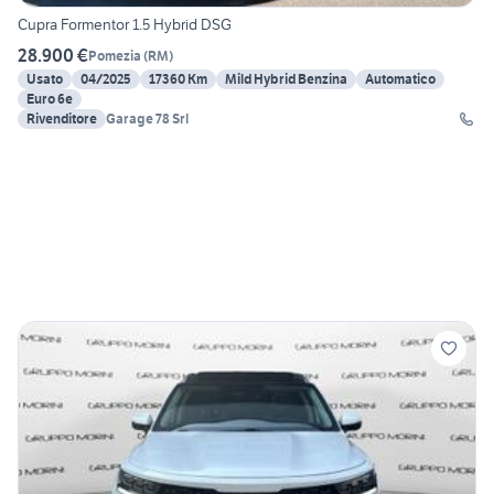
Cupra Formentor 1.5 Hybrid DSG
28.900 €
Pomezia
(
RM
)
Usato
04/2025
17360 Km
Mild Hybrid Benzina
Automatico
Euro 6e
Rivenditore
Garage 78 Srl