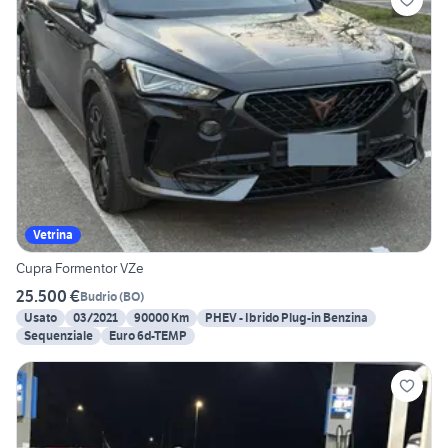
Vetrina
Cupra Formentor VZe
25.500 €
Budrio
(
BO
)
Usato
03/2021
90000 Km
PHEV - Ibrido Plug-in Benzina
Sequenziale
Euro 6d-TEMP