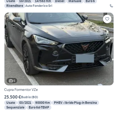
Usato
10/2021
147563 Km
Diesel
Manuale
Euro 6
Rivenditore
Auto Fonderico Srl
6
Cupra Formentor VZe
25.500 €
Budrio
(
BO
)
Usato
03/2021
90000 Km
PHEV - Ibrido Plug-in Benzina
Sequenziale
Euro 6d-TEMP