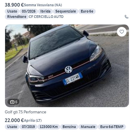
38.900 €
Somma Vesuviana
(
NA
)
Usato
03/2026
Ibrida
Sequenziale
Euro 6e
Rivenditore
CF CERCIELLO AUTO
6
Golf gti 7.5 Performance
22.000 €
Aprilia
(
LT
)
Usato
07/2019
123000 Km
Benzina
Manuale
Euro 6d-TEMP