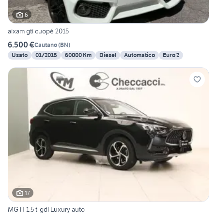
6
aixam gti cuopé 2015
6.500 €
Cautano
(
BN
)
Usato
01/2015
60000 Km
Diesel
Automatico
Euro 2
17
MG H 1.5 t-gdi Luxury auto