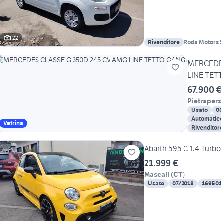
22
Rivenditore
Roda Motors S
MERCEDE
LINE TET
67.900 
Pietraperz
Usato
0
Automatic
Vetrina
Rivenditor
Abarth 595 C 1.4 Turb
21.999 €
Mascali
(
CT
)
Usato
07/2018
16950