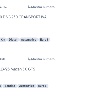
Mostra numero
.R.L.
0 D V6 250 GRANSPORT IVA
0 Km
Diesel
Automatico
Euro 6
Mostra numero
 Srl
13-'25 Macan 3.0 GTS
m
Benzina
Automatico
Euro 6