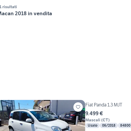
1 risultati
acan 2018 in vendita
Fiat Panda 1.3 MJT
9.499 €
Mascali
(
CT
)
Usato
06/2018
84800