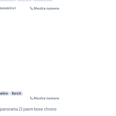
Mostra numero
omobili srl
atico
Euro 6
Mostra numero
anorama 21 pasm bose chrono