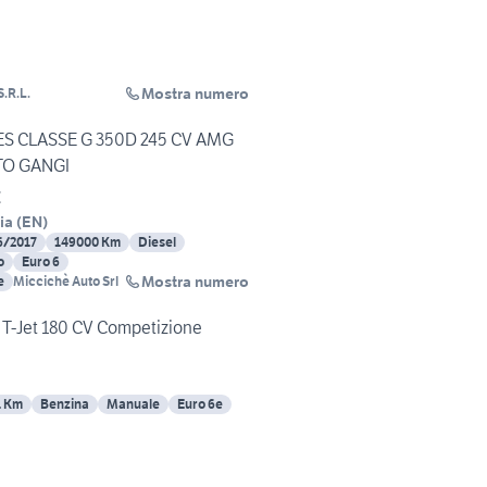
Mostra numero
.R.L.
S CLASSE G 350D 245 CV AMG
TO GANGI
€
ia
(
EN
)
6/2017
149000 Km
Diesel
o
Euro 6
Mostra numero
e
Miccichè Auto Srl
o T-Jet 180 CV Competizione
1 Km
Benzina
Manuale
Euro 6e