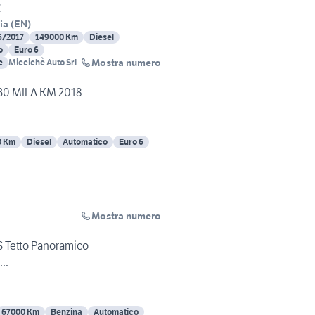
€
ia
(
EN
)
6/2017
149000 Km
Diesel
o
Euro 6
Mostra numero
e
Miccichè Auto Srl
30 MILA KM 2018
0 Km
Diesel
Automatico
Euro 6
Mostra numero
 Tetto Panoramico
..
67000 Km
Benzina
Automatico