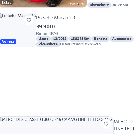
20
Rivenditore
DRIVE SRL
Porsche Macan 2.0
39.900 €
Rimini
(
RN
)
Usato
12/2018
158341 Km
Benzina
Automatico
Vetrina
Rivenditore
DI MICCO MOTORS SRLS
MERCEDE
LINE TET