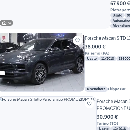
67.900 
Pietraperz
Usato
0
Automatic
24
Rivenditor
Porsche Macan S TD 1
38.000 €
Palermo
(
PA
)
Usato
11/2018
13600
Rivenditore
Filippo Car
Porsche Macan S
PROMOZIONE U.
30.900 €
Torino
(
TO
)
Usato
12/2018