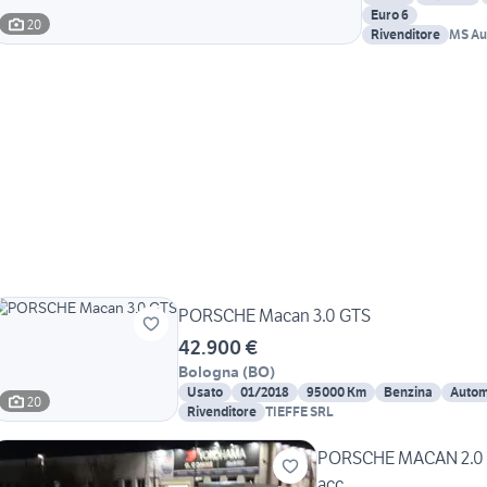
Euro 6
20
Rivenditore
MS Aut
PORSCHE Macan 3.0 GTS
42.900 €
Bologna
(
BO
)
Usato
01/2018
95000 Km
Benzina
Autom
20
Rivenditore
TIEFFE SRL
PORSCHE MACAN 2.0 p
acc