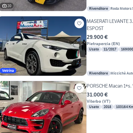
20
Rivenditore
Roda Motors S
MASERATI LEVANTE 3.
ESPOST
29.900 €
Pietraperzia
(
EN
)
Usato
11/2017
16900
Vetrina
Rivenditore
Miccichè Auto
PORSCHE Macan 1ªs. '
31.000 €
Viterbo
(
VT
)
Usato
2018
103164 K