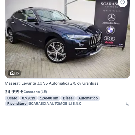
15
Maserati Levante 3.0 V6 Automatica 275 cv Granluss
34.999 €
Casarano
(
LE
)
Usato
07/2019
124600 Km
Diesel
Automatico
Rivenditore
SCARASCIA AUTOMOBILI S.N.C