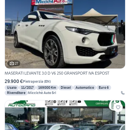
27
MASERATI LEVANTE 3.0 D V6 250 GRANSPORT IVA ESPOST
29.900 €
Pietraperzia
(
EN
)
Usato
11/2017
169000 Km
Diesel
Automatico
Euro 6
Rivenditore
Miccichè Auto Srl