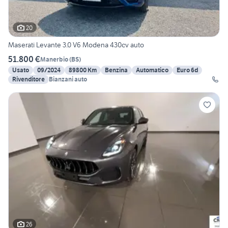
20
Maserati Levante 3.0 V6 Modena 430cv auto
51.800 €
Manerbio
(
BS
)
Usato
09/2024
89800 Km
Benzina
Automatico
Euro 6d
Rivenditore
Bianzani auto
26