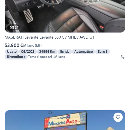
17
MASERATI Levante Levante 330 CV MHEV AWD GT
53.900 €
Milano
(
MI
)
Usato
06/2023
34996 Km
Ibrida
Automatico
Euro 6
Rivenditore
Tomasi Auto srl - Milano