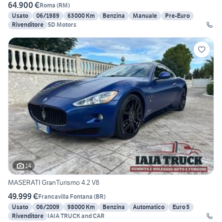
64.900 €
Roma
(
RM
)
Usato
06/1989
63000 Km
Benzina
Manuale
Pre-Euro
Rivenditore
SD Motors
14
MASERATI GranTurismo 4.2 V8
49.999 €
Francavilla Fontana
(
BR
)
Usato
06/2009
98000 Km
Benzina
Automatico
Euro 5
Rivenditore
IAIA TRUCK and CAR