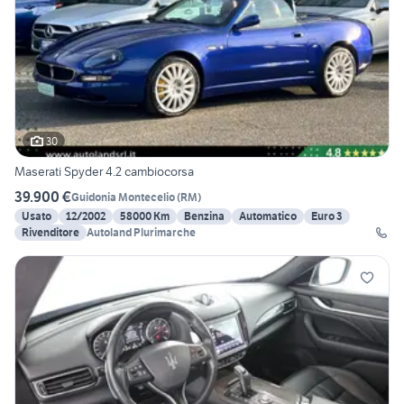
30
Maserati Spyder 4.2 cambiocorsa
39.900 €
Guidonia Montecelio
(
RM
)
Usato
12/2002
58000 Km
Benzina
Automatico
Euro 3
Rivenditore
Autoland Plurimarche