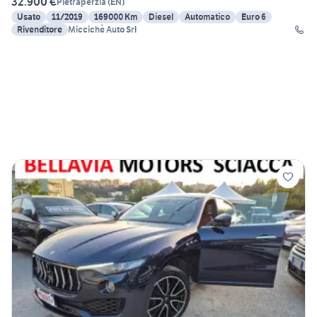
32.900 €
Pietraperzia
(
EN
)
Usato
11/2019
169000 Km
Diesel
Automatico
Euro 6
Rivenditore
Miccichè Auto Srl