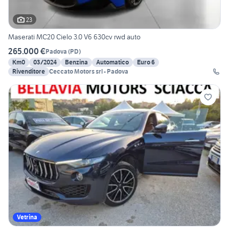
23
Maserati MC20 Cielo 3.0 V6 630cv rwd auto
265.000 €
Padova
(
PD
)
Km0
03/2024
Benzina
Automatico
Euro 6
Rivenditore
Ceccato Motors srl - Padova
Vetrina