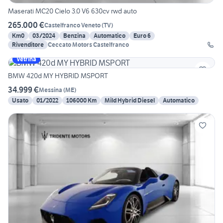
Maserati MC20 Cielo 3.0 V6 630cv rwd auto
265.000 €
Castelfranco Veneto
(
TV
)
Km0
03/2024
Benzina
Automatico
Euro 6
Rivenditore
Ceccato Motors Castelfranco
Vetrina
BMW 420d MY HYBRID MSPORT
34.999 €
Messina
(
ME
)
Usato
01/2022
106000 Km
Mild Hybrid Diesel
Automatico