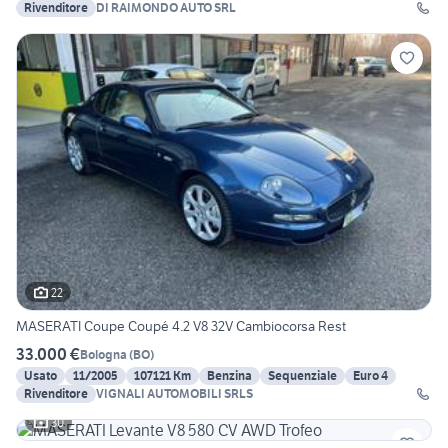
Rivenditore
DI RAIMONDO AUTO SRL
22
MASERATI Coupe Coupé 4.2 V8 32V Cambiocorsa Rest
33.000 €
Bologna
(
BO
)
Usato
11/2005
107121 Km
Benzina
Sequenziale
Euro 4
Rivenditore
VIGNALI AUTOMOBILI SRLS
30