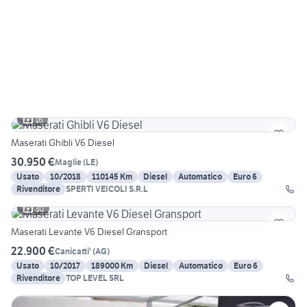
16
Maserati Ghibli V6 Diesel
30.950 €
Maglie
(
LE
)
Usato
10/2018
110145 Km
Diesel
Automatico
Euro 6
Rivenditore
SPERTI VEICOLI S.R.L
30
Maserati Levante V6 Diesel Gransport
22.900 €
Canicatti'
(
AG
)
Usato
10/2017
189000 Km
Diesel
Automatico
Euro 6
Rivenditore
TOP LEVEL SRL