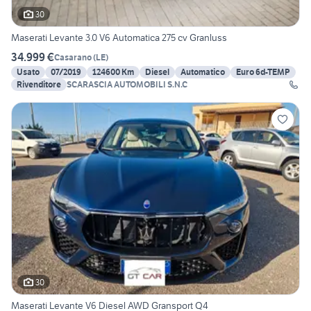
30
Maserati Levante 3.0 V6 Automatica 275 cv Granluss
34.999 €
Casarano
(
LE
)
Usato
07/2019
124600 Km
Diesel
Automatico
Euro 6d-TEMP
Rivenditore
SCARASCIA AUTOMOBILI S.N.C
30
Maserati Levante V6 Diesel AWD Gransport Q4