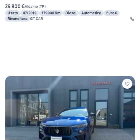
29.900 €
Alcamo
(
TP
)
Usato
07/2019
179000 Km
Diesel
Automatico
Euro 6
Rivenditore
GT CAR