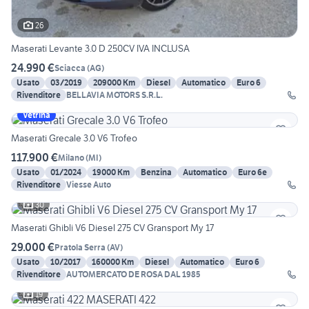
26
Maserati Levante 3.0 D 250CV IVA INCLUSA
24.990 €
Sciacca
(
AG
)
Usato
03/2019
209000 Km
Diesel
Automatico
Euro 6
Rivenditore
BELLAVIA MOTORS S.R.L.
Vetrina
Maserati Grecale 3.0 V6 Trofeo
117.900 €
Milano
(
MI
)
Usato
01/2024
19000 Km
Benzina
Automatico
Euro 6e
Rivenditore
Viesse Auto
30
Maserati Ghibli V6 Diesel 275 CV Gransport My 17
29.000 €
Pratola Serra
(
AV
)
Usato
10/2017
160000 Km
Diesel
Automatico
Euro 6
Rivenditore
AUTOMERCATO DE ROSA DAL 1985
19