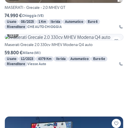
MASERATI - Grecale - 2.0 MHEV GT
74.990 €
Chioggia
(
VE
)
Usato
08/2025
1 Km
Ibrida
Automatico
Euro 6
Rivenditore
CHE AUTO CHIOGGIA
5
Maserati Grecale 2.0 330cv MHEV Modena Q4 auto
59.800 €
Milano
(
MI
)
Usato
12/2023
4379 Km
Ibrida
Automatico
Euro 6e
Rivenditore
Viesse Auto