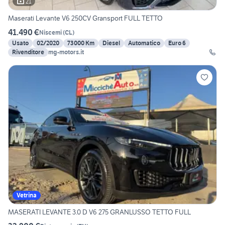
21
Maserati Levante V6 250CV Gransport FULL TETTO
41.490 €
Niscemi
(
CL
)
Usato
02/2020
73000 Km
Diesel
Automatico
Euro 6
Rivenditore
mg-motors.it
Vetrina
MASERATI LEVANTE 3.0 D V6 275 GRANLUSSO TETTO FULL