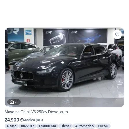
20
Maserati Ghibli V6 250cv Diesel auto
24.900 €
Modica
(
RG
)
Usato
08/2017
173000 Km
Diesel
Automatico
Euro 6