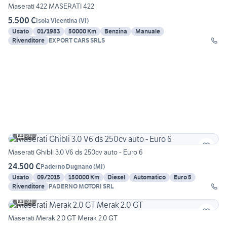
Maserati 422 MASERATI 422
5.500 €
Isola Vicentina
(
VI
)
Usato
01/1983
50000 Km
Benzina
Manuale
Rivenditore
EXPORT CARS SRLS
20
Maserati Ghibli 3.0 V6 ds 250cv auto - Euro 6
24.500 €
Paderno Dugnano
(
MI
)
Usato
09/2015
150000 Km
Diesel
Automatico
Euro 5
Rivenditore
PADERNO MOTORI SRL
30
Maserati Merak 2.0 GT Merak 2.0 GT