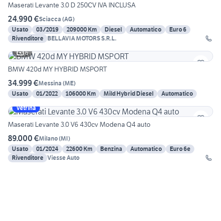
Maserati Levante 3.0 D 250CV IVA INCLUSA
24.990 €
Sciacca
(
AG
)
Usato
03/2019
209000 Km
Diesel
Automatico
Euro 6
Rivenditore
BELLAVIA MOTORS S.R.L.
6
BMW 420d MY HYBRID MSPORT
34.999 €
Messina
(
ME
)
Usato
01/2022
106000 Km
Mild Hybrid Diesel
Automatico
Vetrina
Maserati Levante 3.0 V6 430cv Modena Q4 auto
89.000 €
Milano
(
MI
)
Usato
01/2024
22600 Km
Benzina
Automatico
Euro 6e
Rivenditore
Viesse Auto