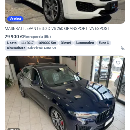
Vetrina
MASERATI LEVANTE 3.0 D V6 250 GRANSPORT IVA ESPOST
29.900 €
Pietraperzia
(
EN
)
Usato
11/2017
169000 Km
Diesel
Automatico
Euro 6
Rivenditore
Miccichè Auto Srl