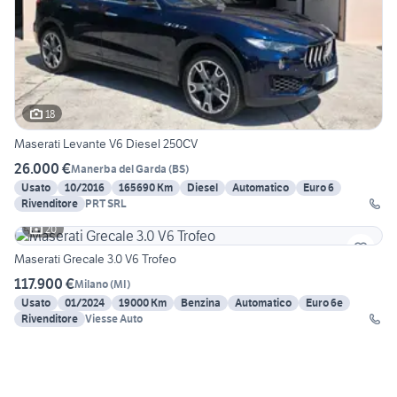
18
Maserati Levante V6 Diesel 250CV
26.000 €
Manerba del Garda
(
BS
)
Usato
10/2016
165690 Km
Diesel
Automatico
Euro 6
Rivenditore
PRT SRL
20
Maserati Grecale 3.0 V6 Trofeo
117.900 €
Milano
(
MI
)
Usato
01/2024
19000 Km
Benzina
Automatico
Euro 6e
Rivenditore
Viesse Auto