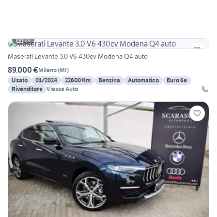
24
Maserati Levante 3.0 V6 430cv Modena Q4 auto
89.000 €
Milano
(
MI
)
Usato
01/2024
22600 Km
Benzina
Automatico
Euro 6e
Rivenditore
Viesse Auto