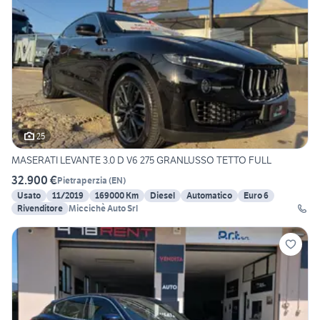
25
MASERATI LEVANTE 3.0 D V6 275 GRANLUSSO TETTO FULL
32.900 €
Pietraperzia
(
EN
)
Usato
11/2019
169000 Km
Diesel
Automatico
Euro 6
Rivenditore
Miccichè Auto Srl