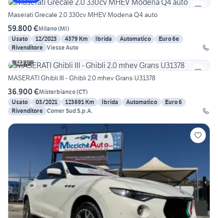
Maserati Grecale 2.0 330cv MHEV Modena Q4 auto
59.800 €
Milano
(
MI
)
Usato
12/2023
4379 Km
Ibrida
Automatico
Euro 6e
Rivenditore
Viesse Auto
17
MASERATI Ghibli III - Ghibli 2.0 mhev Grans U31378
36.900 €
Misterbianco
(
CT
)
Usato
03/2021
123691 Km
Ibrida
Automatico
Euro 6
Rivenditore
Comer Sud S.p.A.