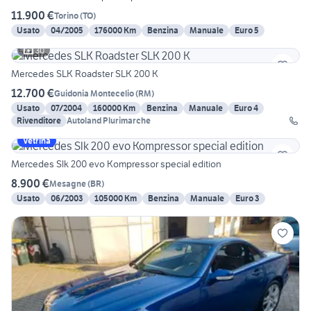
11.900 €
Torino
(
TO
)
Usato
04/2005
176000 Km
Benzina
Manuale
Euro 5
30
Mercedes SLK Roadster SLK 200 K
12.700 €
Guidonia Montecelio
(
RM
)
Usato
07/2004
160000 Km
Benzina
Manuale
Euro 4
Rivenditore
Autoland Plurimarche
Vetrina
Mercedes Slk 200 evo Kompressor special edition
8.900 €
Mesagne
(
BR
)
Usato
06/2003
105000 Km
Benzina
Manuale
Euro 3