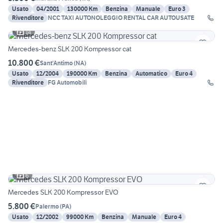
Usato
04/2001
130000 Km
Benzina
Manuale
Euro 3
Rivenditore
NCC TAXI AUTONOLEGGIO RENTAL CAR AUTOUSATE
14
Mercedes-benz SLK 200 Kompressor cat
10.800 €
Sant'Antimo
(
NA
)
Usato
12/2004
190000 Km
Benzina
Automatico
Euro 4
Rivenditore
FG Automobili
6
Mercedes SLK 200 Kompressor EVO
5.800 €
Palermo
(
PA
)
Usato
12/2002
99000 Km
Benzina
Manuale
Euro 4