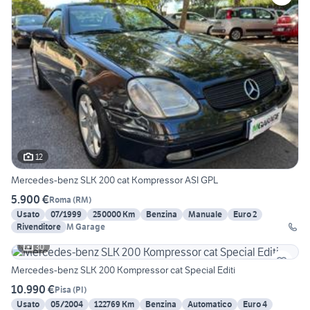
12
Mercedes-benz SLK 200 cat Kompressor ASI GPL
5.900 €
Roma
(
RM
)
Usato
07/1999
250000 Km
Benzina
Manuale
Euro 2
Rivenditore
M Garage
30
Mercedes-benz SLK 200 Kompressor cat Special Editi
10.990 €
Pisa
(
PI
)
Usato
05/2004
122769 Km
Benzina
Automatico
Euro 4