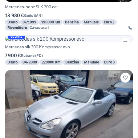
Mercedes-benz SLK 200 cat
13.980 €
Goito
(
MN
)
Usato
07/1999
190000 Km
Benzina
Manuale
Euro 2
Rivenditore
Cavauto srl
Vetrina
Mercedes slk 200 Kompressor evo
7.900 €
Rubano
(
PD
)
Usato
04/2000
220000 Km
Benzina
Manuale
Euro 3