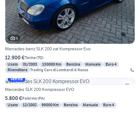
9
Mercedes-benz SLK 200 cat Kompressor Evo
12.900 €
Torino
(
TO
)
Usato
01/2003
130000 Km
Benzina
Manuale
Euro 4
Rivenditore
Trading Cars di Lombardi & Rosso
Vetrina
Mercedes SLK 200 Kompressor EVO
5.800 €
Palermo
(
PA
)
Usato
12/2002
99000 Km
Benzina
Manuale
Euro 4