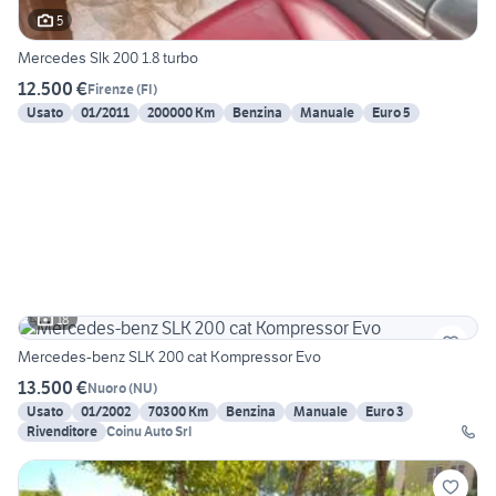
5
Mercedes Slk 200 1.8 turbo
12.500 €
Firenze
(
FI
)
Usato
01/2011
200000 Km
Benzina
Manuale
Euro 5
18
Mercedes-benz SLK 200 cat Kompressor Evo
13.500 €
Nuoro
(
NU
)
Usato
01/2002
70300 Km
Benzina
Manuale
Euro 3
Rivenditore
Coinu Auto Srl