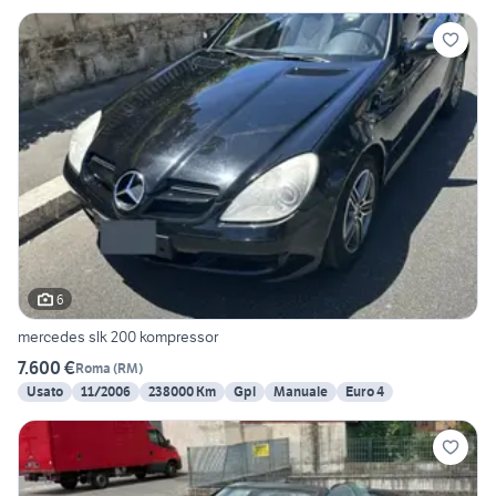
6
mercedes slk 200 kompressor
7.600 €
Roma
(
RM
)
Usato
11/2006
238000 Km
Gpl
Manuale
Euro 4