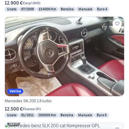
12.900 €
Carpi
(
MO
)
Usato
07/2009
134000 Km
Benzina
Manuale
Euro 4
Vetrina
Mercedes Slk 200 1.8 turbo
12.500 €
Firenze
(
FI
)
Usato
01/2011
200000 Km
Benzina
Manuale
Euro 5
15