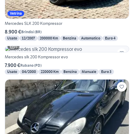
Vetrina
Mercedes SLK 200 Kompressor
8.900 €
Brindisi
(
BR
)
Usato
12/2007
200000 Km
Benzina
Automatico
Euro 4
5
Mercedes slk 200 Kompressor evo
7.900 €
Rubano
(
PD
)
Usato
04/2000
220000 Km
Benzina
Manuale
Euro 3