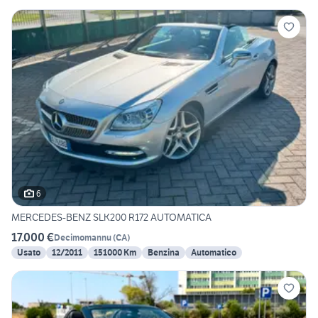
6
MERCEDES-BENZ SLK200 R172 AUTOMATICA
17.000 €
Decimomannu
(
CA
)
Usato
12/2011
151000 Km
Benzina
Automatico