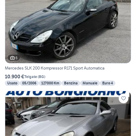
6
Mercedes SLK 200 Kompressor R171 Sport Automatica
10.900 €
Telgate
(
BG
)
Usato
05/2006
127000 Km
Benzina
Manuale
Euro 4