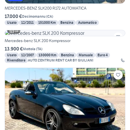
MERCEDES-BENZ SLK200 R172 AUTOMATICA
17.000 €
Decimomannu
(
CA
)
Usato
12/2011
151000 Km
Benzina
Automatico
14
Mercedes-benz SLK 200 Kompressor
13.900 €
Mottola
(
TA
)
Usato
12/2007
130000 Km
Benzina
Manuale
Euro 4
Rivenditore
AUTO ZENTRUM RENT CAR BY GIULIANI