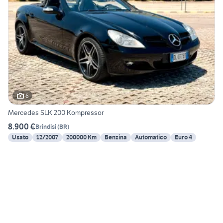
6
Mercedes SLK 200 Kompressor
8.900 €
Brindisi
(
BR
)
Usato
12/2007
200000 Km
Benzina
Automatico
Euro 4