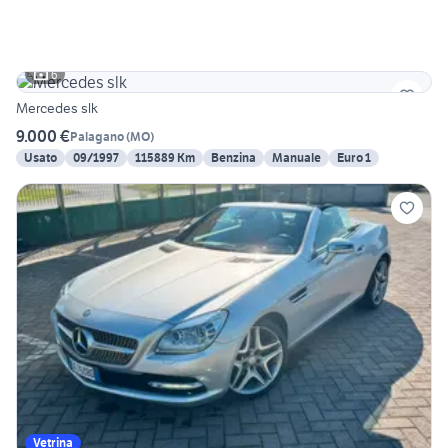
6
Mercedes slk
9.000 €
Palagano
(
MO
)
Usato
09/1997
115889 Km
Benzina
Manuale
Euro 1
Vetrina