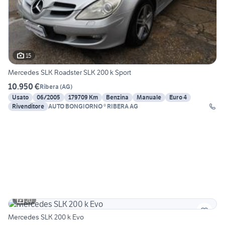
15
Mercedes SLK Roadster SLK 200 k Sport
10.950 €
Ribera
(
AG
)
Usato
06/2005
179709 Km
Benzina
Manuale
Euro 4
Rivenditore
AUTO BONGIORNO ® RIBERA AG
20
Mercedes SLK 200 k Evo