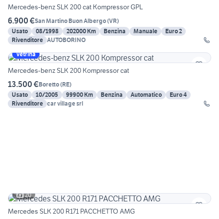
Mercedes-benz SLK 200 cat Kompressor GPL
6.900 €
San Martino Buon Albergo
(
VR
)
Usato
08/1998
202000 Km
Benzina
Manuale
Euro 2
Rivenditore
AUTOBORINO
Vetrina
Mercedes-benz SLK 200 Kompressor cat
13.500 €
Boretto
(
RE
)
Usato
10/2005
99900 Km
Benzina
Automatico
Euro 4
Rivenditore
car village srl
20
Mercedes SLK 200 R171 PACCHETTO AMG