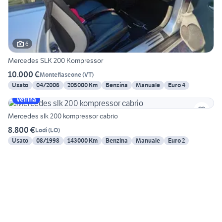
6
Mercedes SLK 200 Kompressor
10.000 €
Montefiascone
(
VT
)
Usato
04/2006
205000 Km
Benzina
Manuale
Euro 4
Vetrina
Mercedes slk 200 kompressor cabrio
8.800 €
Lodi
(
LO
)
Usato
08/1998
143000 Km
Benzina
Manuale
Euro 2