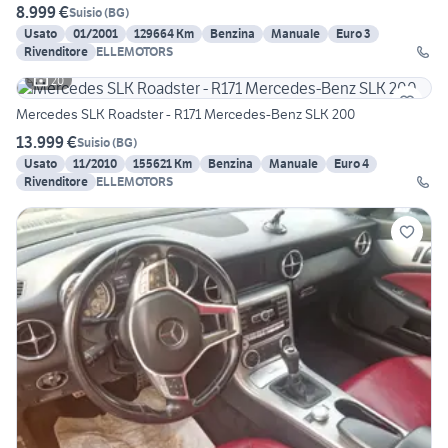
8.999 €
Suisio
(
BG
)
Usato
01/2001
129664 Km
Benzina
Manuale
Euro 3
Rivenditore
ELLEMOTORS
20
Mercedes SLK Roadster - R171 Mercedes-Benz SLK 200
13.999 €
Suisio
(
BG
)
Usato
11/2010
155621 Km
Benzina
Manuale
Euro 4
Rivenditore
ELLEMOTORS