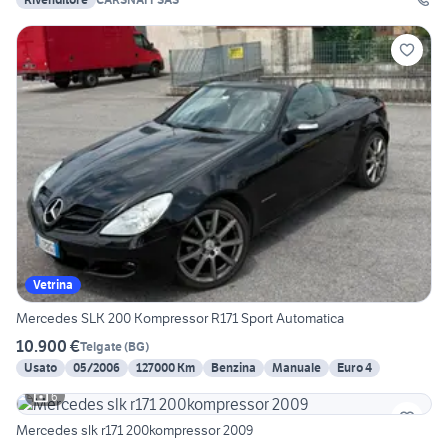
Vetrina
Mercedes SLK 200 Kompressor R171 Sport Automatica
10.900 €
Telgate
(
BG
)
Usato
05/2006
127000 Km
Benzina
Manuale
Euro 4
6
Mercedes slk r171 200kompressor 2009