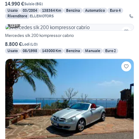
14.990 €
Suisio
(
BG
)
Usato
03/2004
138364 Km
Benzina
Automatico
Euro 4
Rivenditore
ELLEMOTORS
6
Mercedes slk 200 kompressor cabrio
8.800 €
Lodi
(
LO
)
Usato
08/1998
143000 Km
Benzina
Manuale
Euro 2