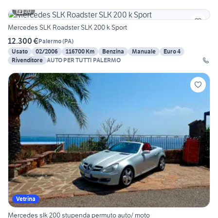
20
Mercedes SLK Roadster SLK 200 k Sport
12.300 €
Palermo
(
PA
)
Usato
02/2006
116700 Km
Benzina
Manuale
Euro 4
Rivenditore
AUTO PER TUTTI PALERMO
Vetrina
Mercedes slk 200 stupenda permuto auto/ moto