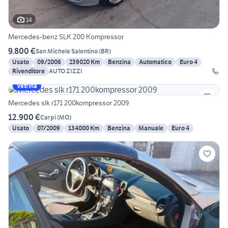
14
Mercedes-benz SLK 200 Kompressor
9.800 €
San Michele Salentino
(
BR
)
Usato
09/2006
239020 Km
Benzina
Automatico
Euro 4
Rivenditore
AUTO ZIZZI
Vetrina
Mercedes slk r171 200kompressor 2009
12.900 €
Carpi
(
MO
)
Usato
07/2009
134000 Km
Benzina
Manuale
Euro 4