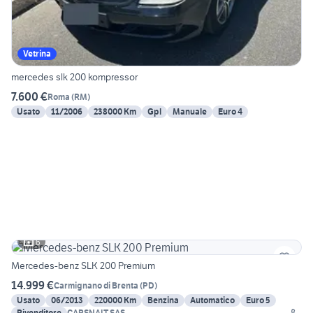
Vetrina
mercedes slk 200 kompressor
7.600 €
Roma
(
RM
)
Usato
11/2006
238000 Km
Gpl
Manuale
Euro 4
6
Mercedes-benz SLK 200 Premium
14.999 €
Carmignano di Brenta
(
PD
)
Usato
06/2013
220000 Km
Benzina
Automatico
Euro 5
Rivenditore
CARSNAIT SAS