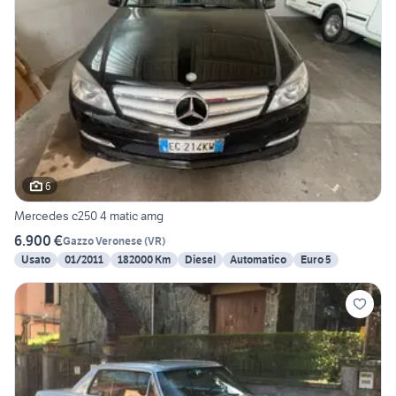
6
Mercedes c250 4 matic amg
6.900 €
Gazzo Veronese
(
VR
)
Usato
01/2011
182000 Km
Diesel
Automatico
Euro 5