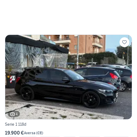
4
Serie 1 118d
19.900 €
Aversa
(
CE
)