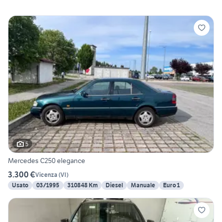
5
Mercedes C250 elegance
3.300 €
Vicenza
(
VI
)
Usato
03/1995
310848 Km
Diesel
Manuale
Euro 1