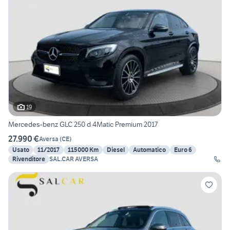
19
Mercedes-benz GLC 250 d 4Matic Premium 2017
27.990 €
Aversa
(
CE
)
Usato
11/2017
115000 Km
Diesel
Automatico
Euro 6
Rivenditore
SAL.CAR AVERSA