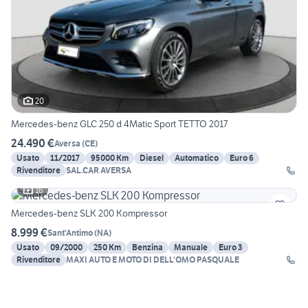
20
Mercedes-benz GLC 250 d 4Matic Sport TETTO 2017
24.490 €
Aversa
(
CE
)
Usato
11/2017
95000 Km
Diesel
Automatico
Euro 6
Rivenditore
SAL.CAR AVERSA
16
Mercedes-benz SLK 200 Kompressor
8.999 €
Sant'Antimo
(
NA
)
Usato
09/2000
250 Km
Benzina
Manuale
Euro 3
Rivenditore
MAXI AUTO E MOTO DI DELL'OMO PASQUALE