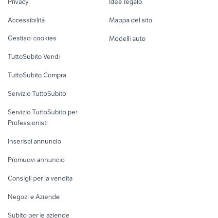
auto Torrecuso
moto usate trapani e provincia
Privacy
Idee regalo
Garage e box
Caravan e Camper
Accessibilità
Mappa del sito
Loft, mansarde e
Veicoli commerciali
altro
Gestisci cookies
Modelli auto
Case vacanza
TuttoSubito Vendi
Uffici e Locali
TuttoSubito Compra
commerciali
Servizio TuttoSubito
elettronica
per la casa e la
sports e hobby
Servizio TuttoSubito per
persona
Informatica
Animali
Professionisti
Arredamento e
Console e
Accessori per
Casalinghi
Inserisci annuncio
Videogiochi
animali
Elettrodomestici
Promuovi annuncio
Audio/Video
Musica e Film
Giardino e Fai da te
Consigli per la vendita
Fotografia
Libri e Riviste
Abbigliamento e
Negozi e Aziende
Telefonia
Strumenti Musicali
Accessori
Subito per le aziende