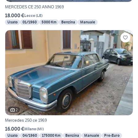
MERCEDES CE 250 ANNO 1969
18.000 €
Lecce
(
LE
)
Usato
01/1960
5000 Km
Benzina
Manuale
2
Mercedes 250 ce 1969
16.000 €
Milano
(
MI
)
Usato
04/1960
175000 Km
Benzina
Manuale
Pre-Euro