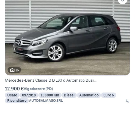
16
Mercedes-Benz Classe B B 180 d Automatic Busi...
12.900 €
Vigodarzere
(
PD
)
Usato
09/2018
158000 Km
Diesel
Automatico
Euro 6
Rivenditore
AUTOSALMASO SRL