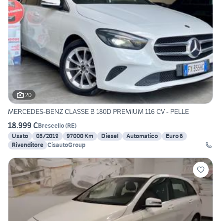
20
MERCEDES-BENZ CLASSE B 180D PREMIUM 116 CV - PELLE
18.999 €
Brescello
(
RE
)
Usato
05/2019
97000 Km
Diesel
Automatico
Euro 6
Rivenditore
CisautoGroup