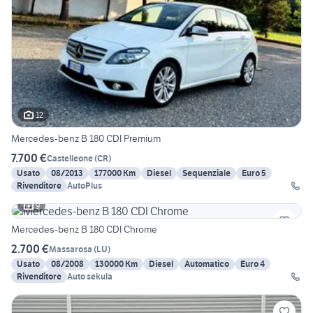
12
Mercedes-benz B 180 CDI Premium
7.700 €
Castelleone
(
CR
)
Usato
08/2013
177000 Km
Diesel
Sequenziale
Euro 5
Rivenditore
AutoPlus
9
Mercedes-benz B 180 CDI Chrome
2.700 €
Massarosa
(
LU
)
Usato
08/2008
130000 Km
Diesel
Automatico
Euro 4
Rivenditore
Auto sekula