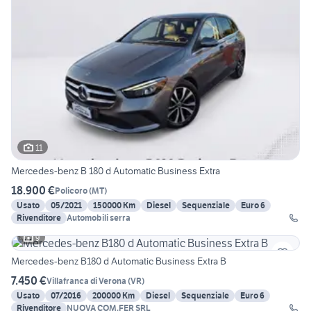
11
Mercedes-benz B 180 d Automatic Business Extra
18.900 €
Policoro
(
MT
)
Usato
05/2021
150000 Km
Diesel
Sequenziale
Euro 6
Rivenditore
Automobili serra
9
Mercedes-benz B180 d Automatic Business Extra B
7.450 €
Villafranca di Verona
(
VR
)
Usato
07/2016
200000 Km
Diesel
Sequenziale
Euro 6
Rivenditore
NUOVA COM.FER SRL