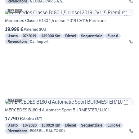
Rivenditore
GLOBAL CAR S.A.S.
28
Mercedes Classe B180 1,5 diesel 2019 CV115 Premium
19.999 €
Palermo
(
PA
)
Usato
07/2019
139000 Km
Diesel
Sequenziale
Euro 6
Rivenditore
Car Import
24
MERCEDES B180 d Automatic Sport BURMESTER/ LUCI
17.790 €
Andria
(
BT
)
Usato
10/2020
180020 Km
Diesel
Sequenziale
Euro 6e
Rivenditore
ESSE ELLE AUTO SRL