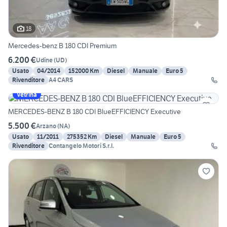
18
Mercedes-benz B 180 CDI Premium
6.200 €
Udine
(
UD
)
Usato
04/2014
152000 Km
Diesel
Manuale
Euro 5
Rivenditore
A4 CARS
Vetrina
MERCEDES-BENZ B 180 CDI BlueEFFICIENCY Executive
5.500 €
Arzano
(
NA
)
Usato
11/2011
275352 Km
Diesel
Manuale
Euro 5
Rivenditore
Contangelo Motori S.r.l.