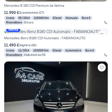
Mercedes B 180 CDI Premium da Vetrina
11.990 €
Grammichele
(
CT
)
Usato
05/2014
115000 Km
Diesel
Manuale
Euro 5
Rivenditore
DIcars
Vetrina
Mercedes-Benz B180 CDI Automatic - FABIANOAUTO
11.490 €
Alghero
(
SS
)
Usato
11/2014
150000 Km
Diesel
Automatico
Euro 6
Rivenditore
FABIANO AUTO