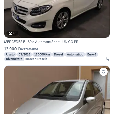
20
MERCEDES B 180 d Automatic Sport - UNICO PR -
12.900 €
Rezzato
(
BS
)
Usato
03/2016
150000 Km
Diesel
Automatico
Euro 6
Rivenditore
Eurocar Brescia