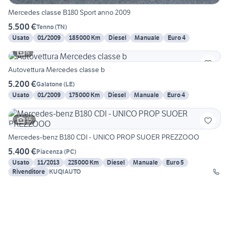
Mercedes classe B180 Sport anno 2009
5.500 €
Tenno
(
TN
)
Usato
01/2009
185000 Km
Diesel
Manuale
Euro 4
6
Autovettura Mercedes classe b
5.200 €
Galatone
(
LE
)
Usato
01/2009
175000 Km
Diesel
Manuale
Euro 4
15
Mercedes-benz B180 CDI - UNICO PROP SUOER PREZZOOO
5.400 €
Piacenza
(
PC
)
Usato
11/2013
225000 Km
Diesel
Manuale
Euro 5
Rivenditore
KUQIAUTO