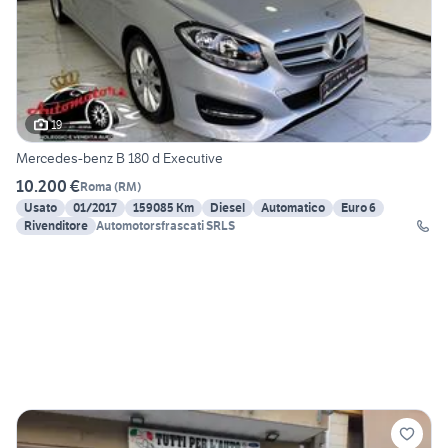
19
Mercedes-benz B 180 d Executive
10.200 €
Roma
(
RM
)
Usato
01/2017
159085 Km
Diesel
Automatico
Euro 6
Rivenditore
Automotorsfrascati SRLS