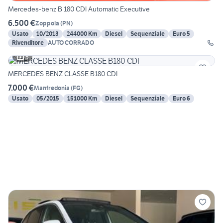
Mercedes-benz B 180 CDI Automatic Executive
6.500 €
Zoppola
(
PN
)
Usato
10/2013
244000 Km
Diesel
Sequenziale
Euro 5
Rivenditore
AUTO CORRADO
5
MERCEDES BENZ CLASSE B180 CDI
7.000 €
Manfredonia
(
FG
)
Usato
05/2015
151000 Km
Diesel
Sequenziale
Euro 6