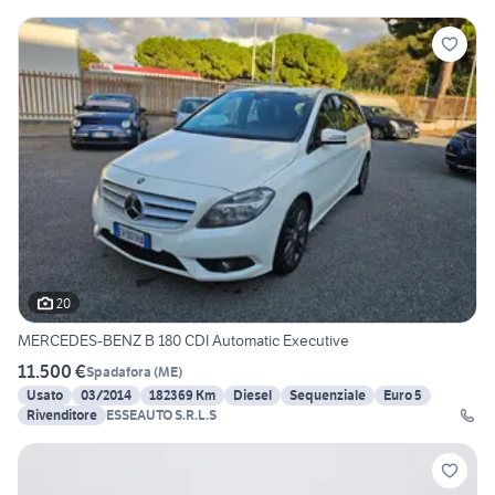
20
MERCEDES-BENZ B 180 CDI Automatic Executive
11.500 €
Spadafora
(
ME
)
Usato
03/2014
182369 Km
Diesel
Sequenziale
Euro 5
Rivenditore
ESSEAUTO S.R.L.S