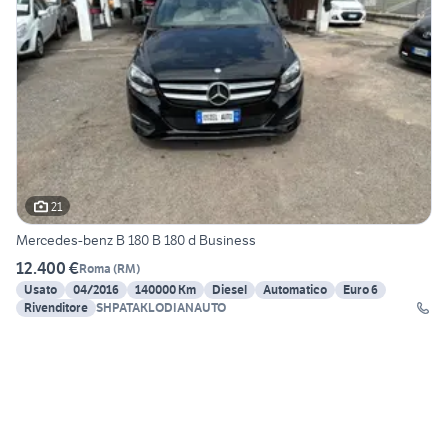
21
Mercedes-benz B 180 B 180 d Business
12.400 €
Roma
(
RM
)
Usato
04/2016
140000 Km
Diesel
Automatico
Euro 6
Rivenditore
SHPATAKLODIANAUTO