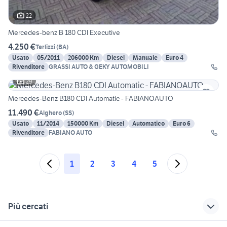
22
Mercedes-benz B 180 CDI Executive
4.250 €
Terlizzi
(
BA
)
Usato
05/2011
206000 Km
Diesel
Manuale
Euro 4
Rivenditore
GRASSI AUTO & GEKY AUTOMOBILI
29
Mercedes-Benz B180 CDI Automatic - FABIANOAUTO
11.490 €
Alghero
(
SS
)
Usato
11/2014
150000 Km
Diesel
Automatico
Euro 6
Rivenditore
FABIANO AUTO
1
2
3
4
5
Più cercati