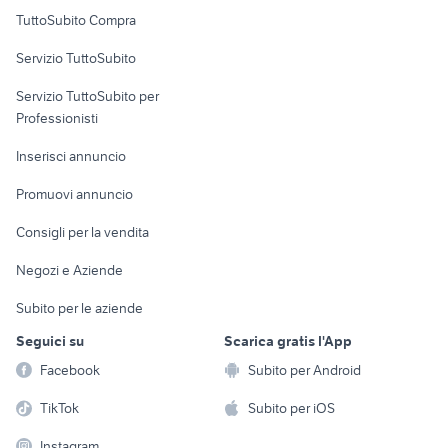
Uffici e Locali
TuttoSubito Compra
commerciali
Servizio TuttoSubito
elettronica
per la casa e la
sports e hobby
Servizio TuttoSubito per
persona
Informatica
Animali
Professionisti
Arredamento e
Console e
Accessori per
Casalinghi
Inserisci annuncio
Videogiochi
animali
Elettrodomestici
Promuovi annuncio
Audio/Video
Musica e Film
Giardino e Fai da te
Consigli per la vendita
Fotografia
Libri e Riviste
Abbigliamento e
Negozi e Aziende
Telefonia
Strumenti Musicali
Accessori
Subito per le aziende
Sports
Tutto per i bambini
Seguici su
Scarica gratis l'App
Biciclette
Facebook
Subito per Android
Collezionismo
TikTok
Subito per iOS
Instagram