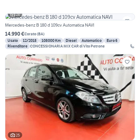
28
Mercedes-benz B 180 d 109cv Automatica NAVI
14.990 €
Corato
(
BA
)
Usato
12/2018
108000 Km
Diesel
Automatico
Euro 6
Rivenditore
CONCESSIONARIA MIX CAR di Vito Petrone
25