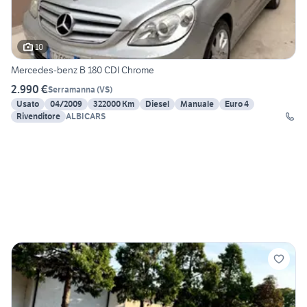
10
Mercedes-benz B 180 CDI Chrome
2.990 €
Serramanna
(
VS
)
Usato
04/2009
322000 Km
Diesel
Manuale
Euro 4
Rivenditore
ALBICARS