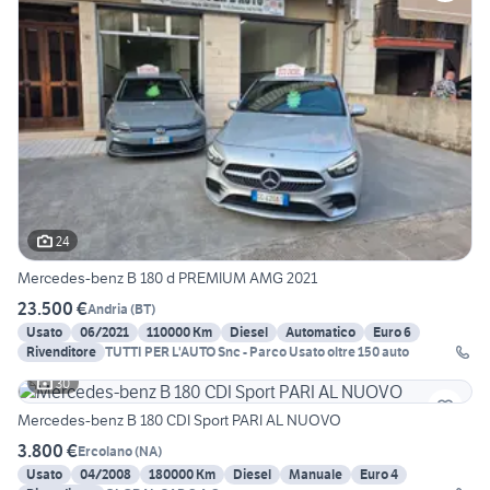
24
Mercedes-benz B 180 d PREMIUM AMG 2021
23.500 €
Andria
(
BT
)
Usato
06/2021
110000 Km
Diesel
Automatico
Euro 6
Rivenditore
TUTTI PER L'AUTO Snc - Parco Usato oltre 150 auto
30
Mercedes-benz B 180 CDI Sport PARI AL NUOVO
3.800 €
Ercolano
(
NA
)
Usato
04/2008
180000 Km
Diesel
Manuale
Euro 4