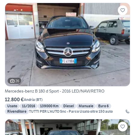
26
Mercedes-benz B 180 d Sport - 2016 LED/NAVI/RETRO
12.800 €
Andria
(
BT
)
Usato
11/2016
139000 Km
Diesel
Manuale
Euro 6
Rivenditore
TUTTI PER L'AUTO Snc - Parco Usato oltre 150 auto