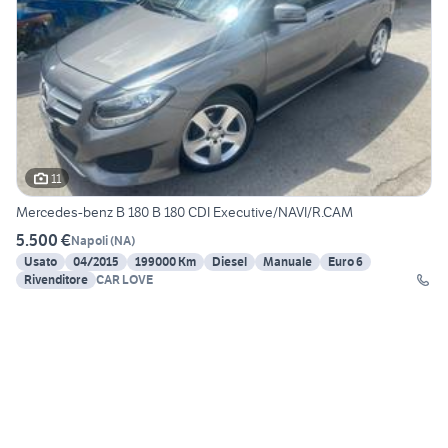
11
Mercedes-benz B 180 B 180 CDI Executive/NAVI/R.CAM
5.500 €
Napoli
(
NA
)
Usato
04/2015
199000 Km
Diesel
Manuale
Euro 6
Rivenditore
CAR LOVE