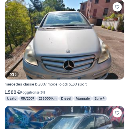
6
mercedes classe b 2007 modello cdi b180 sport
1.500 €
Poggibonsi
(
SI
)
Usato
09/2007
256000 Km
Diesel
Manuale
Euro 4