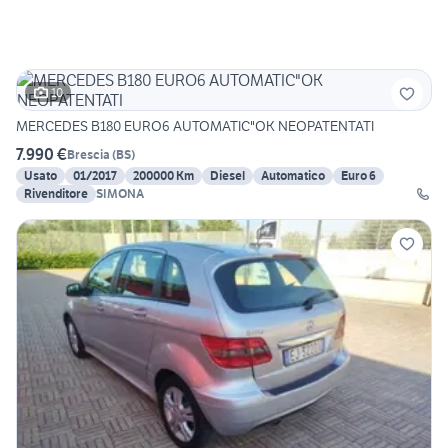
10
MERCEDES B180 EURO6 AUTOMATIC"OK NEOPATENTATI
7.990 €
Brescia
(
BS
)
Usato
01/2017
200000 Km
Diesel
Automatico
Euro 6
Rivenditore
SIMONA