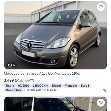
17
Mercedes-benz classe A 180 CDI Avantgarde 110cv
3.499 €
Catania
(
CT
)
Usato
07/2010
185000 Km
Diesel
Manuale
Euro 5
Rivenditore
LUXURY MOTOR GARAGE