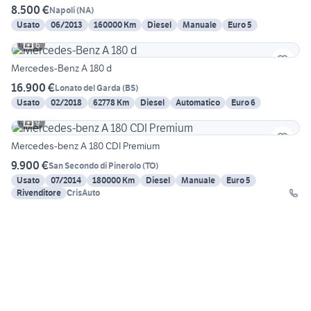
8.500 €
Napoli
(
NA
)
Usato
06/2013
160000 Km
Diesel
Manuale
Euro 5
6
Mercedes-Benz A 180 d
16.900 €
Lonato del Garda
(
BS
)
Usato
02/2018
62778 Km
Diesel
Automatico
Euro 6
9
Mercedes-benz A 180 CDI Premium
9.900 €
San Secondo di Pinerolo
(
TO
)
Usato
07/2014
180000 Km
Diesel
Manuale
Euro 5
Rivenditore
CrisAuto