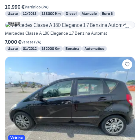
10.990 €
Partinico
(
PA
)
Usato
12/2018
188000 Km
Diesel
Manuale
Euro 6
4
Mercedes Classe A 180 Elegance 1.7 Benzina Automat
7.000 €
Varese
(
VA
)
Usato
01/2012
152000 Km
Benzina
Automatico
Vetrina