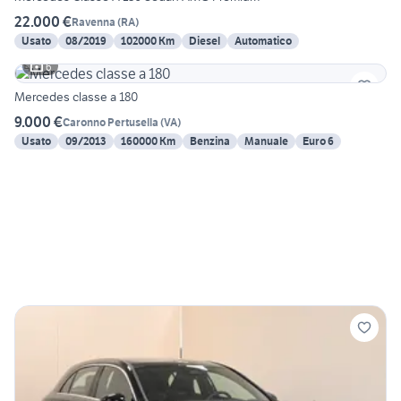
22.000 €
Ravenna
(
RA
)
Usato
08/2019
102000 Km
Diesel
Automatico
6
Mercedes classe a 180
9.000 €
Caronno Pertusella
(
VA
)
Usato
09/2013
160000 Km
Benzina
Manuale
Euro 6