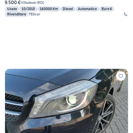
9.500 €
Villadose
(
RO
)
Usato
10/2015
160000 Km
Diesel
Automatico
Euro 6
Rivenditore
TEScar