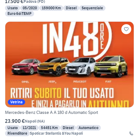
17.500 €
Padova
(
PD
)
Usato
05/2020
159000 Km
Diesel
Sequenziale
Euro 6d-TEMP
Vetrina
Mercedes-Benz Classe A A 180 d Automatic Sport
23.900 €
Napoli
(
NA
)
Usato
12/2021
54451 Km
Diesel
Automatico
Rivenditore
Spoticar Stellantis &You Napoli