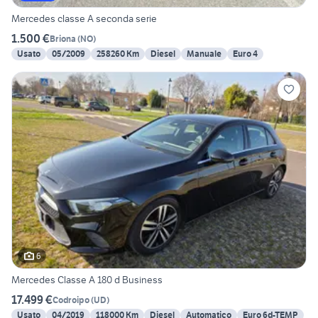
Mercedes classe A seconda serie
1.500 €
Briona
(
NO
)
Usato
05/2009
258260 Km
Diesel
Manuale
Euro 4
6
Mercedes Classe A 180 d Business
17.499 €
Codroipo
(
UD
)
Usato
04/2019
118000 Km
Diesel
Automatico
Euro 6d-TEMP