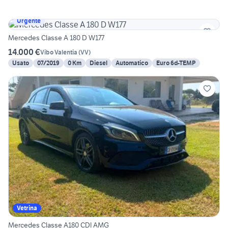
Urgente
Mercedes Classe A 180 D W177
14.000 €
Vibo Valentia
(
VV
)
Usato
07/2019
0 Km
Diesel
Automatico
Euro 6d-TEMP
Vetrina
Mercedes Classe A180 CDI AMG