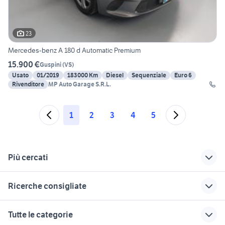
23
Mercedes-benz A 180 d Automatic Premium
15.900 €
Guspini
(
VS
)
Usato
01/2019
183000 Km
Diesel
Sequenziale
Euro 6
Rivenditore
MP Auto Garage S.R.L.
1
2
3
4
5
Più cercati
Correlati
Richerche simili
Suggerimenti
Ricerche consigliate
ruotino mercedes
mercedes classe
auto mercedes
accessori auto
180 sport
classe e Basilicata
fiat punto gpl
alfa romeo tonale
Tutte le categorie
mercedes classe c
mercedes classe e
auto usate pescara
regalo auto Roma
auto usate copertino