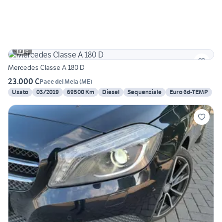
6
Mercedes Classe A 180 D
23.000 €
Pace del Mela
(
ME
)
Usato
03/2019
69500 Km
Diesel
Sequenziale
Euro 6d-TEMP