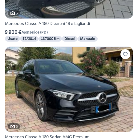
6
Mercedes Classe A 180 D cerchi 18 e tagliandi
9.900 €
Monselice
(
PD
)
Usato
12/2014
137000 Km
Diesel
Manuale
6
Mercedes Classe A 180 Sedan AMG Premium