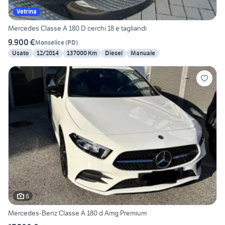
Vetrina
Mercedes Classe A 180 D cerchi 18 e tagliandi
9.900 €
Monselice
(
PD
)
Usato
12/2014
137000 Km
Diesel
Manuale
6
Mercedes-Benz Classe A 180 d Amg Premium