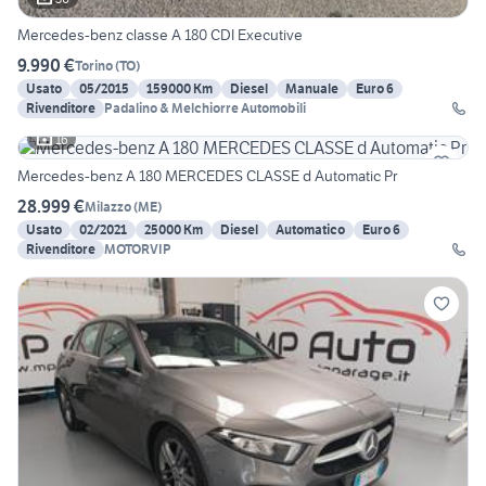
Mercedes-benz classe A 180 CDI Executive
9.990 €
Torino
(
TO
)
Usato
05/2015
159000 Km
Diesel
Manuale
Euro 6
Rivenditore
Padalino & Melchiorre Automobili
16
Mercedes-benz A 180 MERCEDES CLASSE d Automatic Pr
28.999 €
Milazzo
(
ME
)
Usato
02/2021
25000 Km
Diesel
Automatico
Euro 6
Rivenditore
MOTORVIP