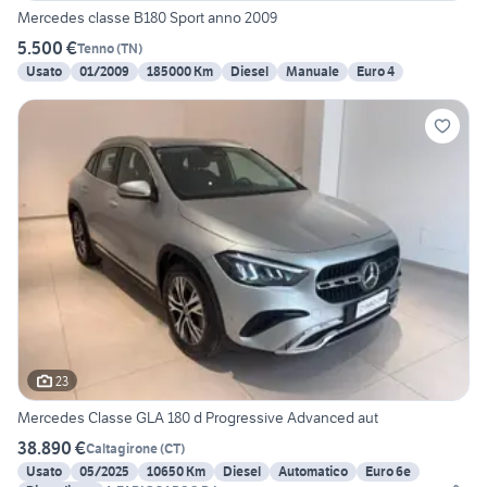
Mercedes classe B180 Sport anno 2009
5.500 €
Tenno
(
TN
)
Usato
01/2009
185000 Km
Diesel
Manuale
Euro 4
23
Mercedes Classe GLA 180 d Progressive Advanced aut
38.890 €
Caltagirone
(
CT
)
Usato
05/2025
10650 Km
Diesel
Automatico
Euro 6e