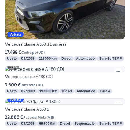
Vetrina
Mercedes Classe A 180 d Business
17.499 €
Codroipo
(
UD
)
Usato
04/2019
118000 Km
Diesel
Automatico
Euro 6d-TEMP
6
Mercedes classe A 180 CDI
3.500 €
Rovereto
(
TN
)
Usato
05/2009
190000 Km
Diesel
Automatico
Euro 4
Vetrina
Mercedes Classe A 180 D
23.000 €
Pace del Mela
(
ME
)
Usato
03/2019
69500 Km
Diesel
Sequenziale
Euro 6d-TEMP