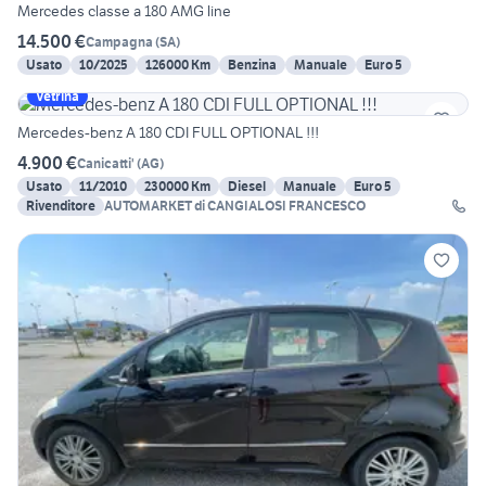
Mercedes classe a 180 AMG line
14.500 €
Campagna
(
SA
)
Usato
10/2025
126000 Km
Benzina
Manuale
Euro 5
Vetrina
Mercedes-benz A 180 CDI FULL OPTIONAL !!!
4.900 €
Canicatti'
(
AG
)
Usato
11/2010
230000 Km
Diesel
Manuale
Euro 5
Rivenditore
AUTOMARKET di CANGIALOSI FRANCESCO