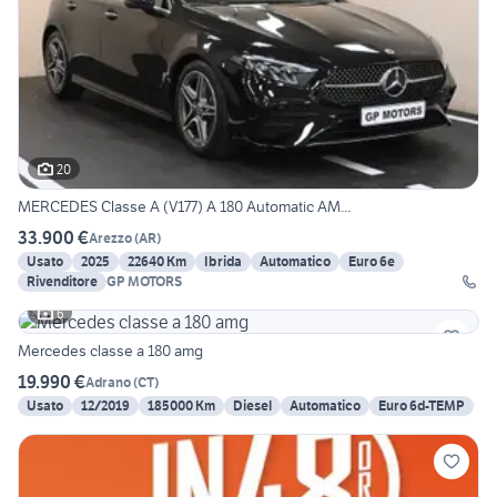
20
MERCEDES Classe A (V177) A 180 Automatic AM...
33.900 €
Arezzo
(
AR
)
Usato
2025
22640 Km
Ibrida
Automatico
Euro 6e
Rivenditore
GP MOTORS
6
Mercedes classe a 180 amg
19.990 €
Adrano
(
CT
)
Usato
12/2019
185000 Km
Diesel
Automatico
Euro 6d-TEMP