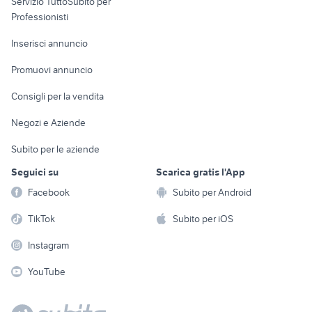
Servizio TuttoSubito per
persona
Informatica
Animali
Professionisti
Arredamento e
Console e
Accessori per
Casalinghi
Inserisci annuncio
Videogiochi
animali
Elettrodomestici
Promuovi annuncio
Audio/Video
Musica e Film
Giardino e Fai da te
Consigli per la vendita
Fotografia
Libri e Riviste
Abbigliamento e
Negozi e Aziende
Telefonia
Strumenti Musicali
Accessori
Subito per le aziende
Sports
Tutto per i bambini
Seguici su
Scarica gratis l'App
Biciclette
Facebook
Subito per Android
Collezionismo
TikTok
Subito per iOS
Instagram
YouTube