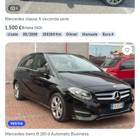
6
Mercedes classe A seconda serie
1.500 €
Briona
(
NO
)
Usato
05/2009
258260 Km
Diesel
Manuale
Euro 4
Vetrina
Mercedes-benz B 180 d Automatic Business