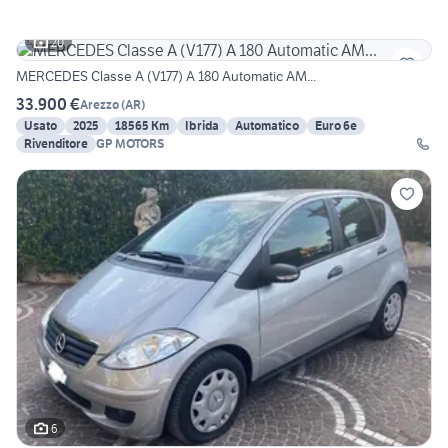
20
MERCEDES Classe A (V177) A 180 Automatic AM...
33.900 €
Arezzo
(
AR
)
Usato
2025
18565 Km
Ibrida
Automatico
Euro 6e
Rivenditore
GP MOTORS
6