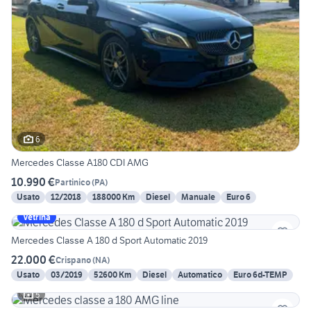
6
Mercedes Classe A180 CDI AMG
10.990 €
Partinico
(
PA
)
Usato
12/2018
188000 Km
Diesel
Manuale
Euro 6
Vetrina
Mercedes Classe A 180 d Sport Automatic 2019
22.000 €
Crispano
(
NA
)
Usato
03/2019
52600 Km
Diesel
Automatico
Euro 6d-TEMP
5