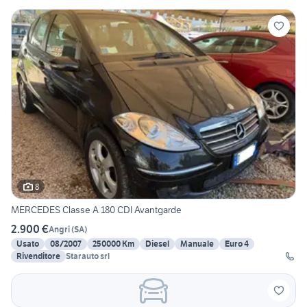
8
MERCEDES Classe A 180 CDI Avantgarde
2.900 €
Angri
(
SA
)
Usato
08/2007
250000 Km
Diesel
Manuale
Euro 4
Rivenditore
Starauto srl