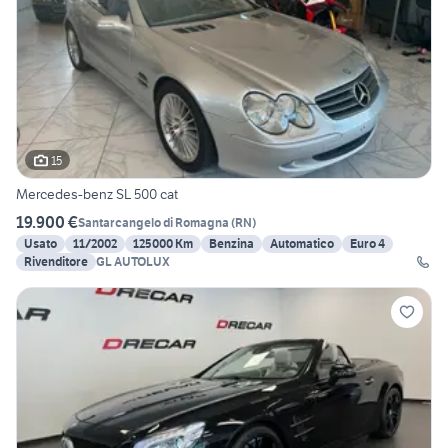
15
Mercedes-benz SL 500 cat
19.900 €
Santarcangelo di Romagna
(
RN
)
Usato
11/2002
125000 Km
Benzina
Automatico
Euro 4
Rivenditore
GL AUTOLUX