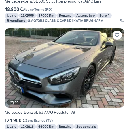
Mercedes-benz SL 500 SL 55 Kompressor cat AMG Limi
48.800 €
Abano Terme
(
PD
)
Usato
11/2005
87000 Km
Benzina
Automatico
Euro 4
Rivenditore
GMOTORS CLASSIC CARS DI KATIA BRUGNARA
20
Mercedes-Benz SL 63 AMG Roadster V8
124.900 €
Zero Branco
(
TV
)
Usato
12/2016
69000 Km
Benzina
Sequenziale