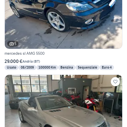
5
mercedes sl AMG 5500
29.000 €
Andria
(
BT
)
Usato
08/2009
100000 Km
Benzina
Sequenziale
Euro 4