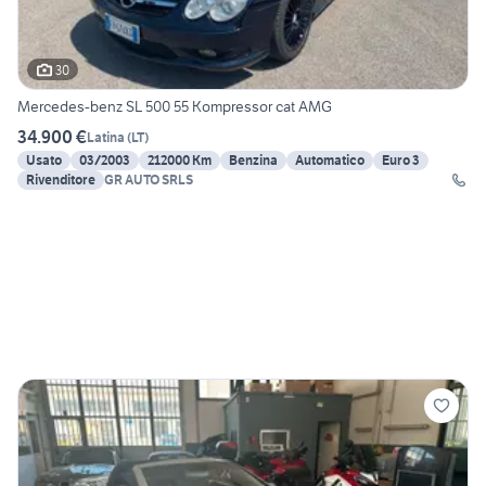
30
Mercedes-benz SL 500 55 Kompressor cat AMG
34.900 €
Latina
(
LT
)
Usato
03/2003
212000 Km
Benzina
Automatico
Euro 3
Rivenditore
GR AUTO SRLS