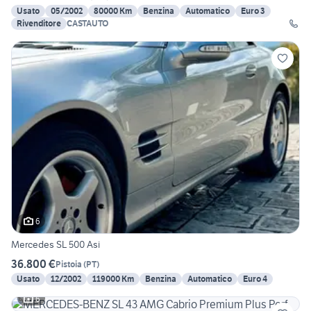
Usato
05/2002
80000 Km
Benzina
Automatico
Euro 3
Rivenditore
CASTAUTO
6
Mercedes SL 500 Asi
36.800 €
Pistoia
(
PT
)
Usato
12/2002
119000 Km
Benzina
Automatico
Euro 4
6