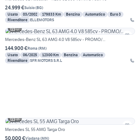
24.999 €
Suisio
(
BG
)
Usato
03/2002
179833 Km
Benzina
Automatico
Euro 3
Rivenditore
ELLEMOTORS
12
Mercedes-Benz SL 63 AMG 4.0 V8 585cv - PROMO/...
144.900 €
Roma
(
RM
)
Usato
06/2025
12300 Km
Benzina
Automatico
Rivenditore
SFR MOTORS S.R.L
16
Mercedes SL 55 AMG Targa Oro
50.000 €
Viadana
(
MN
)