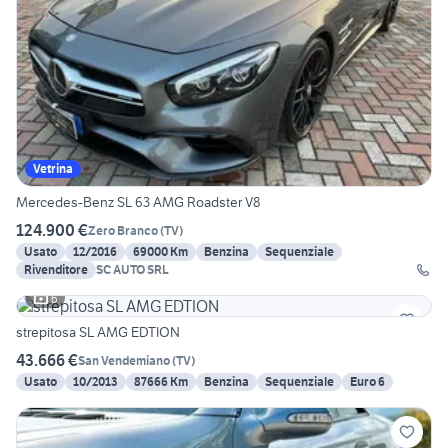
Vetrina
Mercedes-Benz SL 63 AMG Roadster V8
124.900 €
Zero Branco
(
TV
)
Usato
12/2016
69000 Km
Benzina
Sequenziale
Rivenditore
SC AUTO SRL
6
strepitosa SL AMG EDTION
43.666 €
San Vendemiano
(
TV
)
Usato
10/2013
87666 Km
Benzina
Sequenziale
Euro 6