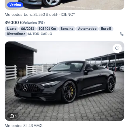
Vetrina
Mercedes-benz SL 350 BlueEFFICIENCY
39.000 €
Volturino
(
FG
)
Usato
06/2012
105401 Km
Benzina
Automatico
Euro 5
Rivenditore
AUTODICARLO
6
Mercedes SL 43 AMG