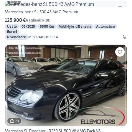
14
Mercedes-benz SL 500 43 AMG Premium
125.900 €
Gaglianico
(
BI
)
Usato
03/2025
6500 Km
Mild Hybrid Benzina
Automatico
Euro 6
Rivenditore
M.B. CARS BIELLA
20
Mercedes SL Roadster - R230 SL 500 V8 AMG Pack V8