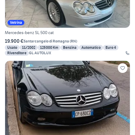
Vetrina
Mercedes-benz SL 500 cat
19.900 €
Santarcangelo di Romagna
(
RN
)
Usato
11/2002
125000 Km
Benzina
Automatico
Euro 4
Rivenditore
GL AUTOLUX