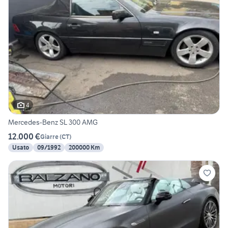
4
Mercedes-Benz SL 300 AMG
12.000 €
Giarre
(
CT
)
Usato
09/1992
200000 Km