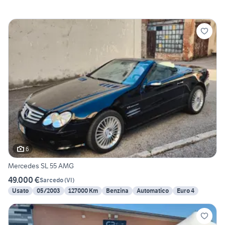
6
Mercedes SL 55 AMG
49.000 €
Sarcedo
(
VI
)
Usato
05/2003
127000 Km
Benzina
Automatico
Euro 4