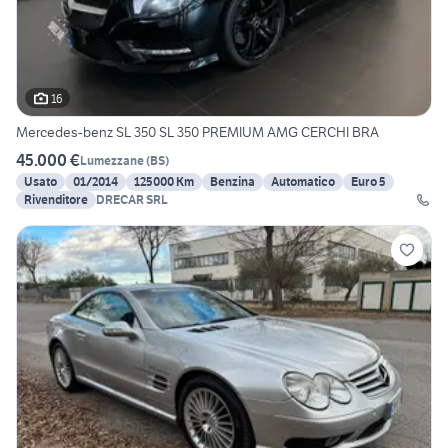
16
Mercedes-benz SL 350 SL 350 PREMIUM AMG CERCHI BRA
45.000 €
Lumezzane
(
BS
)
Usato
01/2014
125000 Km
Benzina
Automatico
Euro 5
Rivenditore
DRECAR SRL