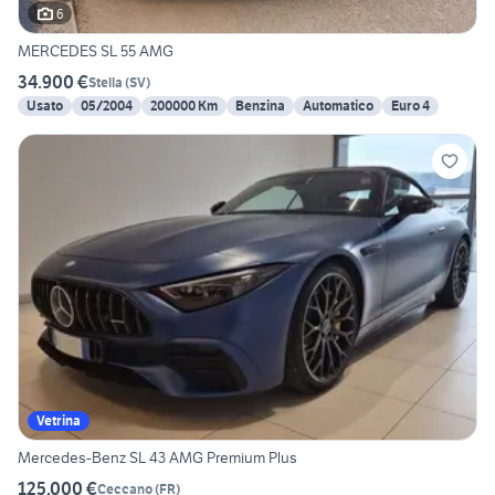
6
MERCEDES SL 55 AMG
34.900 €
Stella
(
SV
)
Usato
05/2004
200000 Km
Benzina
Automatico
Euro 4
Vetrina
Mercedes-Benz SL 43 AMG Premium Plus
125.000 €
Ceccano
(
FR
)