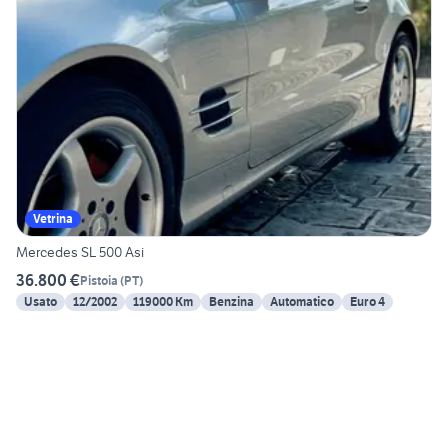
Vetrina
Mercedes SL 500 Asi
36.800 €
Pistoia
(
PT
)
Usato
12/2002
119000 Km
Benzina
Automatico
Euro 4