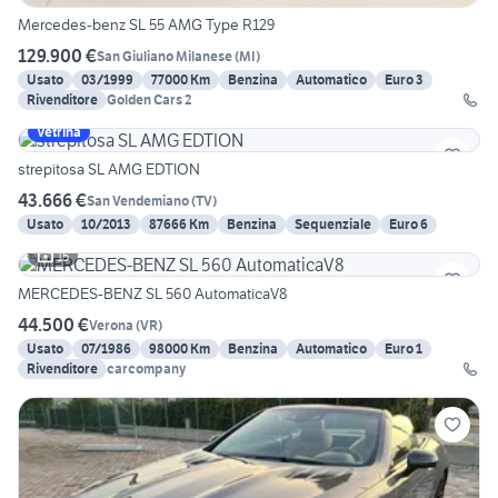
Mercedes-benz SL 55 AMG Type R129
129.900 €
San Giuliano Milanese
(
MI
)
Usato
03/1999
77000 Km
Benzina
Automatico
Euro 3
Rivenditore
Golden Cars 2
Vetrina
strepitosa SL AMG EDTION
43.666 €
San Vendemiano
(
TV
)
Usato
10/2013
87666 Km
Benzina
Sequenziale
Euro 6
15
MERCEDES-BENZ SL 560 AutomaticaV8
44.500 €
Verona
(
VR
)
Usato
07/1986
98000 Km
Benzina
Automatico
Euro 1
Rivenditore
carcompany