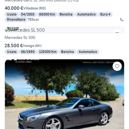
Mercedes-benz SL 500 600 Biturbo 5,5 v12
40.000 €
Villadose
(
RO
)
Usato
04/2003
68000 Km
Benzina
Automatico
Euro 4
Rivenditore
TEScar
6
Mercedes SL 500
28.500 €
Inzago
(
MI
)
Usato
06/1990
125000 Km
Benzina
Automatico