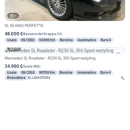
6
SL 55 AMG PERFETTA
48.000 €
Bassano del Grappa
(
VI
)
Usato
05/2002
53000 Km
Benzina
Automatico
Euro 4
20
Mercedes SL Roadster - R230 SL 350 Sport restyling
34.990 €
Suisio
(
BG
)
Usato
08/2010
90750 Km
Benzina
Automatico
Euro 4
Rivenditore
ELLEMOTORS