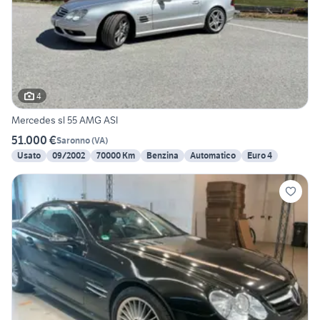
4
Mercedes sl 55 AMG ASI
51.000 €
Saronno
(
VA
)
Usato
09/2002
70000 Km
Benzina
Automatico
Euro 4