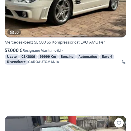
30
Mercedes-benz SL 500 55 Kompressor cat EVO AMG Per
57.000 €
Rosignano Marittimo
(
LI
)
Usato
08/2006
99999 Km
Benzina
Automatico
Euro 4
Rivenditore
GAROAUTOMANIA