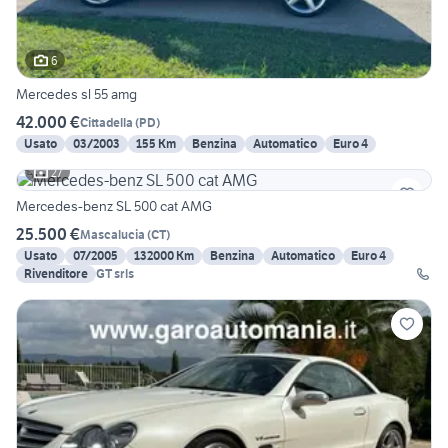
6
Mercedes sl 55 amg
42.000 €
Cittadella
(
PD
)
Usato
03/2003
155 Km
Benzina
Automatico
Euro 4
27
Mercedes-benz SL 500 cat AMG
25.500 €
Mascalucia
(
CT
)
Usato
07/2005
132000 Km
Benzina
Automatico
Euro 4
Rivenditore
GT srls