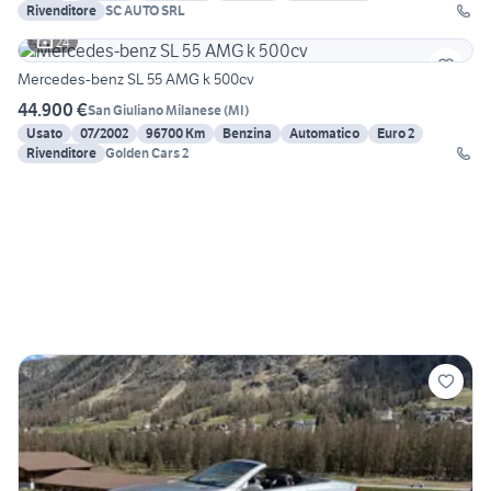
Rivenditore
SC AUTO SRL
24
Mercedes-benz SL 55 AMG k 500cv
44.900 €
San Giuliano Milanese
(
MI
)
Usato
07/2002
96700 Km
Benzina
Automatico
Euro 2
Rivenditore
Golden Cars 2