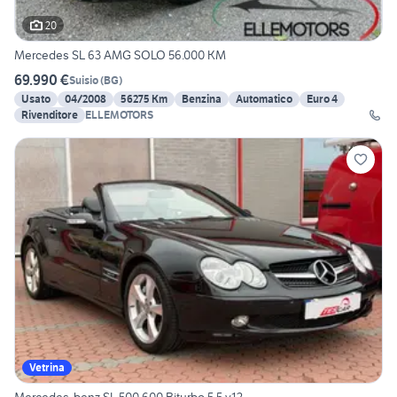
20
Mercedes SL 63 AMG SOLO 56.000 KM
69.990 €
Suisio
(
BG
)
Usato
04/2008
56275 Km
Benzina
Automatico
Euro 4
Rivenditore
ELLEMOTORS
Vetrina