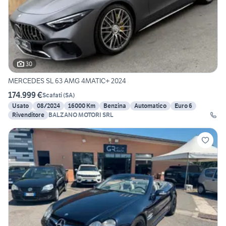
30
MERCEDES SL 63 AMG 4MATIC+ 2024
174.999 €
Scafati
(
SA
)
Usato
08/2024
16000 Km
Benzina
Automatico
Euro 6
Rivenditore
BALZANO MOTORI SRL