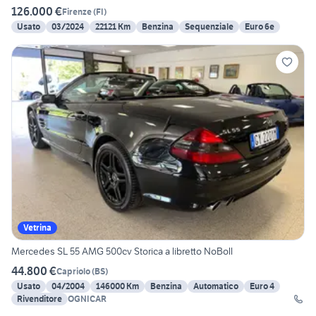
126.000 €
Firenze
(
FI
)
Usato
03/2024
22121 Km
Benzina
Sequenziale
Euro 6e
Vetrina
Mercedes SL 55 AMG 500cv Storica a libretto NoBoll
44.800 €
Capriolo
(
BS
)
Usato
04/2004
146000 Km
Benzina
Automatico
Euro 4
Rivenditore
OGNICAR