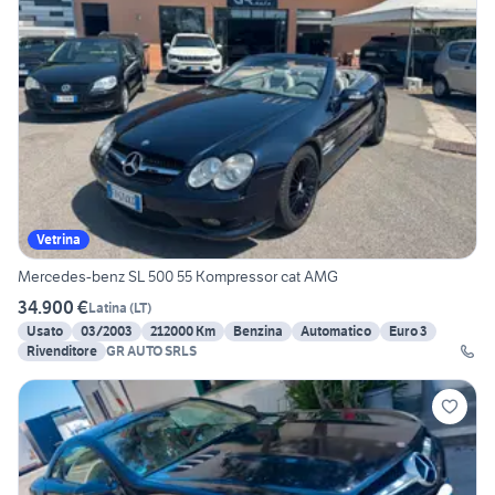
Vetrina
Mercedes-benz SL 500 55 Kompressor cat AMG
34.900 €
Latina
(
LT
)
Usato
03/2003
212000 Km
Benzina
Automatico
Euro 3
Rivenditore
GR AUTO SRLS