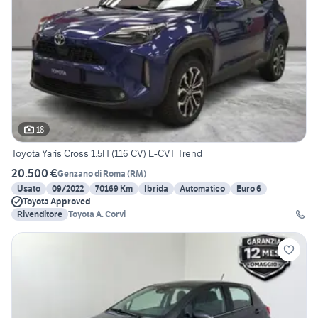
18
Toyota Yaris Cross 1.5H (116 CV) E-CVT Trend
20.500 €
Genzano di Roma
(
RM
)
Usato
09/2022
70169 Km
Ibrida
Automatico
Euro 6
Toyota Approved
Rivenditore
Toyota A. Corvi