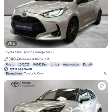
11
Toyota Yaris Hybrid Lounge MY22
17.300 €
Genzano di Roma
(
RM
)
Usato
10/2022
84242 Km
Ibrida
Automatico
Euro 6
Toyota Approved
Rivenditore
Toyota A. Corvi