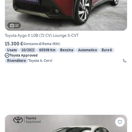
10
Toyota Aygo X 1.0B (72 CV) Lounge S-CVT
15.300 €
Genzano di Roma
(
RM
)
Usato
10/2022
65509 Km
Benzina
Automatico
Euro 6
Toyota Approved
Rivenditore
Toyota A. Corvi