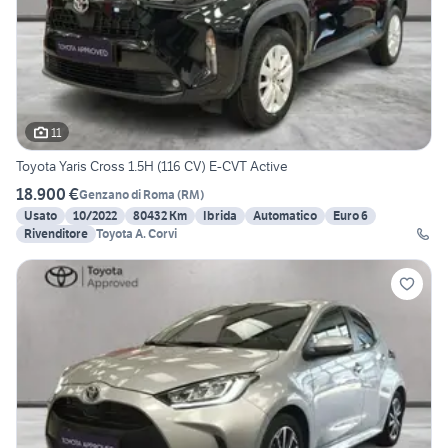
11
Toyota Yaris Cross 1.5H (116 CV) E-CVT Active
18.900 €
Genzano di Roma
(
RM
)
Usato
10/2022
80432 Km
Ibrida
Automatico
Euro 6
Rivenditore
Toyota A. Corvi