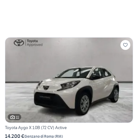
11
Toyota Aygo X 1.0B (72 CV) Active
14.200 €
Genzano di Roma
(
RM
)