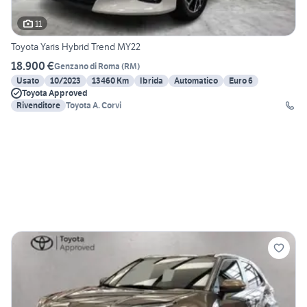
11
Toyota Yaris Hybrid Trend MY22
18.900 €
Genzano di Roma
(
RM
)
Usato
10/2023
13460 Km
Ibrida
Automatico
Euro 6
Toyota Approved
Rivenditore
Toyota A. Corvi