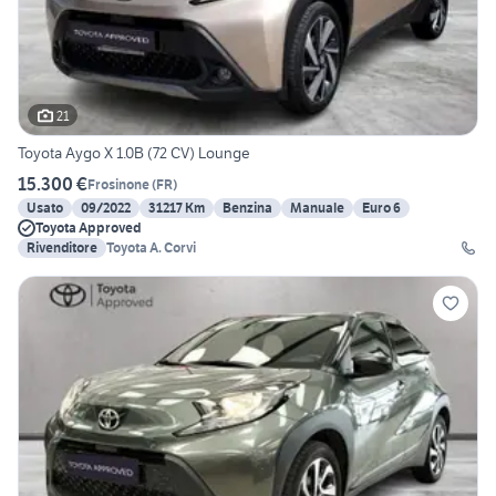
21
Toyota Aygo X 1.0B (72 CV) Lounge
15.300 €
Frosinone
(
FR
)
Usato
09/2022
31217 Km
Benzina
Manuale
Euro 6
Toyota Approved
Rivenditore
Toyota A. Corvi