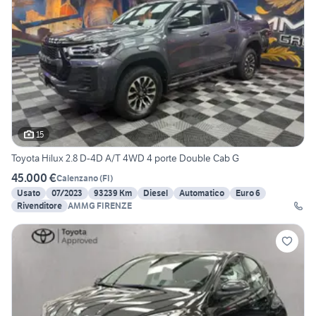
15
Toyota Hilux 2.8 D-4D A/T 4WD 4 porte Double Cab G
45.000 €
Calenzano
(
FI
)
Usato
07/2023
93239 Km
Diesel
Automatico
Euro 6
Rivenditore
AMMG FIRENZE