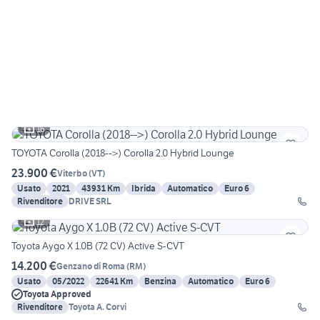
16
TOYOTA Corolla (2018-->) Corolla 2.0 Hybrid Lounge
23.900 €
Viterbo
(
VT
)
Usato
2021
43931 Km
Ibrida
Automatico
Euro 6
Rivenditore
DRIVE SRL
12
Toyota Aygo X 1.0B (72 CV) Active S-CVT
14.200 €
Genzano di Roma
(
RM
)
Usato
05/2022
22641 Km
Benzina
Automatico
Euro 6
Toyota Approved
Rivenditore
Toyota A. Corvi