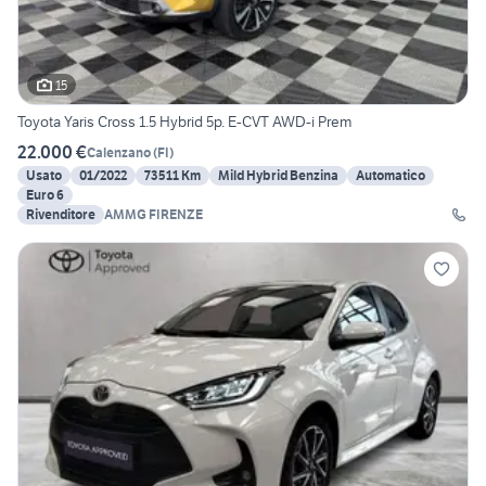
15
Toyota Yaris Cross 1.5 Hybrid 5p. E-CVT AWD-i Prem
22.000 €
Calenzano
(
FI
)
Usato
01/2022
73511 Km
Mild Hybrid Benzina
Automatico
Euro 6
Rivenditore
AMMG FIRENZE