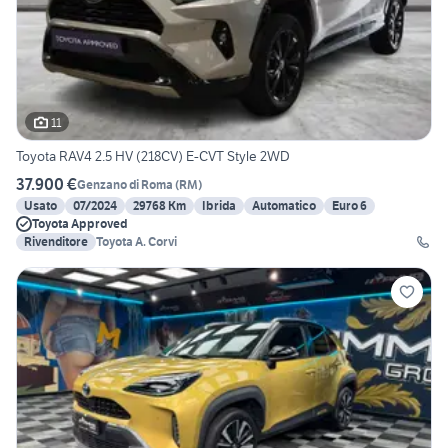
11
Toyota RAV4 2.5 HV (218CV) E-CVT Style 2WD
37.900 €
Genzano di Roma
(
RM
)
Usato
07/2024
29768 Km
Ibrida
Automatico
Euro 6
Toyota Approved
Rivenditore
Toyota A. Corvi