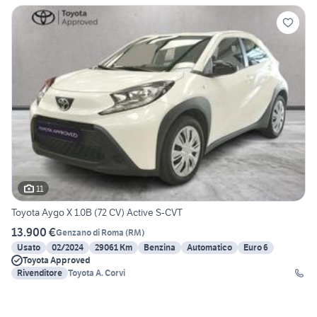
11
Toyota Aygo X 1.0B (72 CV) Active S-CVT
13.900 €
Genzano di Roma
(
RM
)
Usato
02/2024
29061 Km
Benzina
Automatico
Euro 6
Toyota Approved
Rivenditore
Toyota A. Corvi