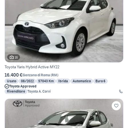
16
Toyota Yaris Hybrid Active MY22
16.400 €
Genzano di Roma
(
RM
)
Usato
08/2022
57043 Km
Ibrida
Automatico
Euro 6
Toyota Approved
Rivenditore
Toyota A. Corvi