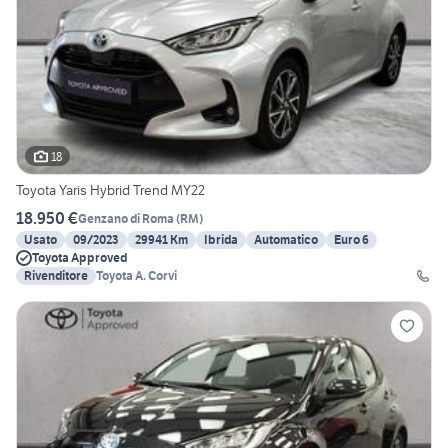
18
Toyota Yaris Hybrid Trend MY22
18.950 €
Genzano di Roma
(
RM
)
Usato
09/2023
29941 Km
Ibrida
Automatico
Euro 6
Toyota Approved
Rivenditore
Toyota A. Corvi