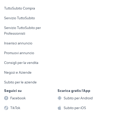
Uffici e Locali
TuttoSubito Compra
commerciali
Servizio TuttoSubito
elettronica
per la casa e la
sports e hobby
Servizio TuttoSubito per
persona
Informatica
Animali
Professionisti
Arredamento e
Console e
Accessori per
Casalinghi
Inserisci annuncio
Videogiochi
animali
Elettrodomestici
Promuovi annuncio
Audio/Video
Musica e Film
Giardino e Fai da te
Consigli per la vendita
Fotografia
Libri e Riviste
Abbigliamento e
Negozi e Aziende
Telefonia
Strumenti Musicali
Accessori
Subito per le aziende
Sports
Tutto per i bambini
Seguici su
Scarica gratis l'App
Biciclette
Facebook
Subito per Android
Collezionismo
TikTok
Subito per iOS