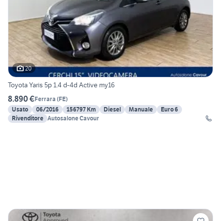
20
Toyota Yaris 5p 1.4 d-4d Active my16
8.890 €
Ferrara
(
FE
)
Usato
06/2016
156797 Km
Diesel
Manuale
Euro 6
Rivenditore
Autosalone Cavour