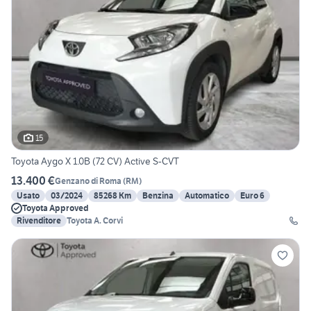
15
Toyota Aygo X 1.0B (72 CV) Active S-CVT
13.400 €
Genzano di Roma
(
RM
)
Usato
03/2024
85268 Km
Benzina
Automatico
Euro 6
Toyota Approved
Rivenditore
Toyota A. Corvi