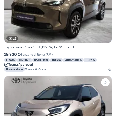
12
Toyota Yaris Cross 1.5H (116 CV) E-CVT Trend
19.900 €
Genzano di Roma
(
RM
)
Usato
07/2022
85017 Km
Ibrida
Automatico
Euro 6
Toyota Approved
Rivenditore
Toyota A. Corvi