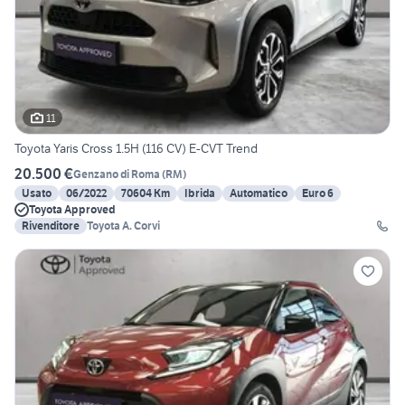
11
Toyota Yaris Cross 1.5H (116 CV) E-CVT Trend
20.500 €
Genzano di Roma
(
RM
)
Usato
06/2022
70604 Km
Ibrida
Automatico
Euro 6
Toyota Approved
Rivenditore
Toyota A. Corvi