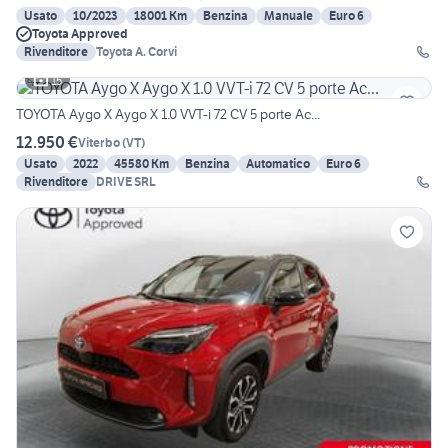
Usato
10/2023
18001 Km
Benzina
Manuale
Euro 6
Toyota Approved
Rivenditore
Toyota A. Corvi
15
TOYOTA Aygo X Aygo X 1.0 VVT-i 72 CV 5 porte Ac...
12.950 €
Viterbo
(
VT
)
Usato
2022
45580 Km
Benzina
Automatico
Euro 6
Rivenditore
DRIVE SRL