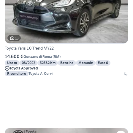
15
Toyota Yaris 1.0 Trend MY22
14.600 €
Genzano di Roma
(
RM
)
Usato
08/2022
52532 Km
Benzina
Manuale
Euro 6
Toyota Approved
Rivenditore
Toyota A. Corvi