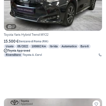
17
Toyota Yaris Hybrid Trend MY22
15.500 €
Genzano di Roma
(
RM
)
Usato
05/2022
100882 Km
Ibrida
Automatico
Euro 6
Toyota Approved
Rivenditore
Toyota A. Corvi