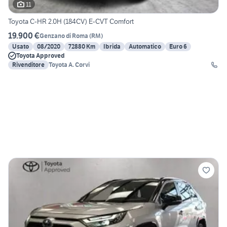
11
Toyota C-HR 2.0H (184CV) E-CVT Comfort
19.900 €
Genzano di Roma
(
RM
)
Usato
08/2020
72880 Km
Ibrida
Automatico
Euro 6
Toyota Approved
Rivenditore
Toyota A. Corvi