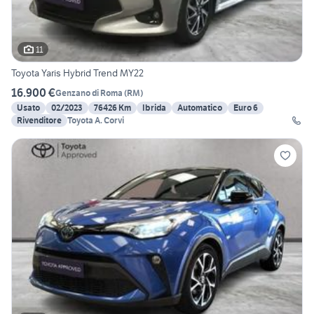
11
Toyota Yaris Hybrid Trend MY22
16.900 €
Genzano di Roma
(
RM
)
Usato
02/2023
76426 Km
Ibrida
Automatico
Euro 6
Rivenditore
Toyota A. Corvi