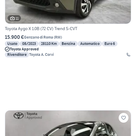
11
Toyota Aygo X 1.0B (72 CV) Trend S-CVT
15.900 €
Genzano di Roma
(
RM
)
Usato
08/2023
28110 Km
Benzina
Automatico
Euro 6
Toyota Approved
Rivenditore
Toyota A. Corvi