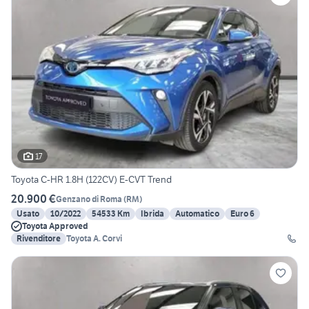
17
Toyota C-HR 1.8H (122CV) E-CVT Trend
20.900 €
Genzano di Roma
(
RM
)
Usato
10/2022
54533 Km
Ibrida
Automatico
Euro 6
Toyota Approved
Rivenditore
Toyota A. Corvi