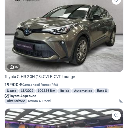
16
Toyota C-HR 2.0H (184CV) E-CVT Lounge
19.900 €
Genzano di Roma
(
RM
)
Usato
11/2022
109886 Km
Ibrida
Automatico
Euro 6
Toyota Approved
Rivenditore
Toyota A. Corvi