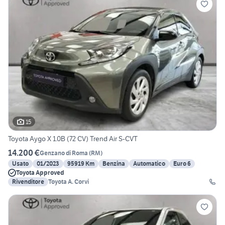
15
Toyota Aygo X 1.0B (72 CV) Trend Air S-CVT
14.200 €
Genzano di Roma
(
RM
)
Usato
01/2023
95919 Km
Benzina
Automatico
Euro 6
Toyota Approved
Rivenditore
Toyota A. Corvi