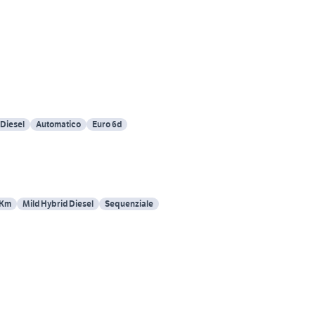
 Diesel
Automatico
Euro 6d
 Km
Mild Hybrid Diesel
Sequenziale