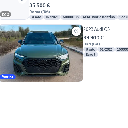
35.500 €
Roma
(
RM
)
2
Usato
02/2022
60000 Km
Mild Hybrid Benzina
Sequ
2023 Audi Q5
39.900 €
Bari
(
BA
)
Usato
02/2023
16000
Euro 6
Vetrina