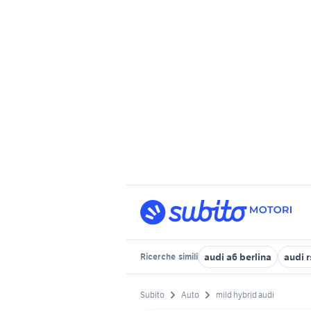
audi a6 berlina
audi r
Ricerche
simili
Subito
Auto
mild hybrid audi