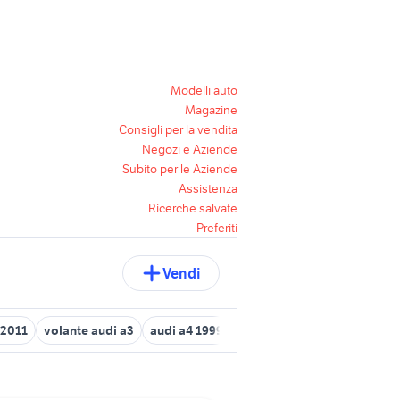
Modelli auto
Magazine
Consigli per la vendita
Negozi e Aziende
Subito per le Aziende
Assistenza
Ricerche salvate
Preferiti
Vendi
 2011
volante audi a3
audi a4 1999
audi a6 3000
audi a4 usa