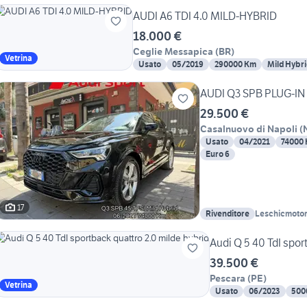
AUDI A6 TDI 4.0 MILD-HYBRID
18.000 €
Ceglie Messapica
(
BR
)
Vetrina
Usato
05/2019
290000 Km
Mild Hybri
AUDI Q3 SPB PLUG-IN
29.500 €
Casalnuovo di Napoli
(
Usato
04/2021
74000
Euro 6
17
Rivenditore
Leschicmoto
Audi Q 5 40 TdI spor
39.500 €
Pescara
(
PE
)
Vetrina
Usato
06/2023
500