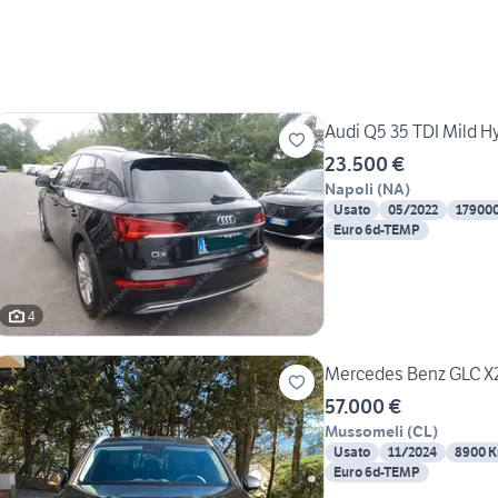
Audi Q5 35 TDI Mild H
23.500 €
Napoli
(
NA
)
Usato
05/2022
17900
Euro 6d-TEMP
4
Mercedes Benz GLC X2
57.000 €
Mussomeli
(
CL
)
Usato
11/2024
8900 
Euro 6d-TEMP