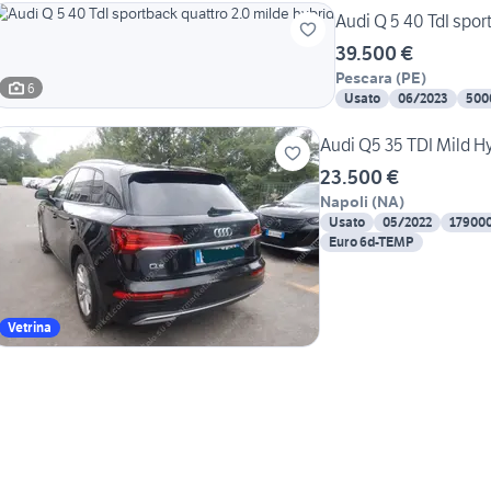
Audi Q 5 40 TdI spor
39.500 €
Pescara
(
PE
)
6
Usato
06/2023
500
Audi Q5 35 TDI Mild H
23.500 €
Napoli
(
NA
)
Usato
05/2022
17900
Euro 6d-TEMP
Vetrina