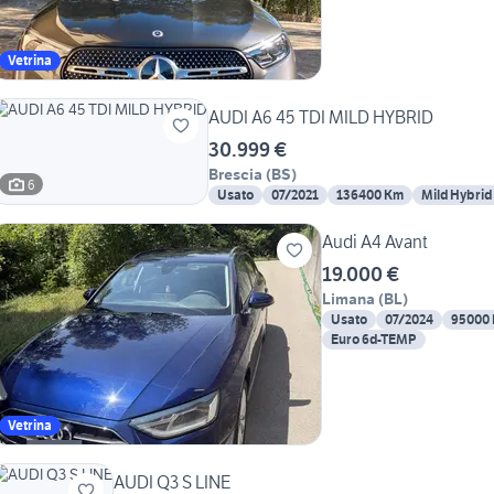
Vetrina
AUDI A6 45 TDI MILD HYBRID
30.999 €
Brescia
(
BS
)
6
Usato
07/2021
136400 Km
Mild Hybrid
Audi A4 Avant
19.000 €
Limana
(
BL
)
Usato
07/2024
95000
Euro 6d-TEMP
Vetrina
AUDI Q3 S LINE