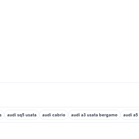
s
audi sq5 usata
audi cabrio
audi a3 usata bergamo
audi a5