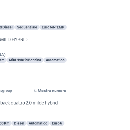
d Diesel
Sequenziale
Euro 6d-TEMP
 MILD HYBRID
NA
)
 Km
Mild Hybrid Benzina
Automatico
Mostra numero
rsgroup
tback quattro 2.0 milde hybrid
00 Km
Diesel
Automatico
Euro 6