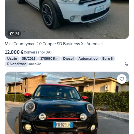
24
Mini Countryman 2.0 Cooper SD Business XL Automati
12.000 €
Conversano
(
BA
)
Usato
05/2015
170990 Km
Diesel
Automatico
Euro 6
Rivenditore
Auto 3c