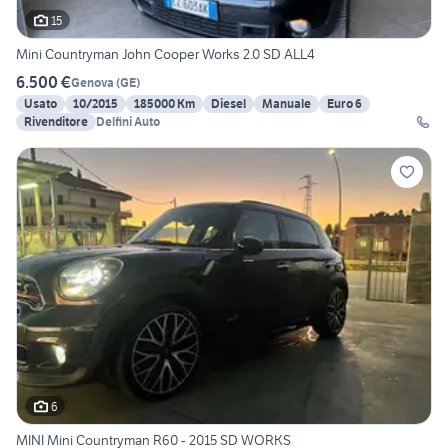
15
Mini Countryman John Cooper Works 2.0 SD ALL4
6.500 €
Genova
(
GE
)
Usato
10/2015
185000 Km
Diesel
Manuale
Euro 6
Rivenditore
Delfini Auto
6
MINI Mini Countryman R60 - 2015 SD WORKS