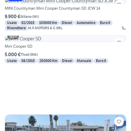
MINI Countryman Mini Cooper Countryman SD JCW 14
9.900 €
Milano
(
MI
)
Usato
02/2015
150000 Km
Diesel
Automatico
Euro 6
Rivenditore
M.F.MOTORS & C.SRL
4
Mini Cooper SD
5.000 €
Tivoli
(
RM
)
Usato
08/2015
250000 Km
Diesel
Manuale
Euro 6