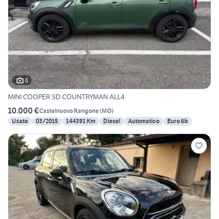
6
MINI COOPER SD COUNTRYMAN ALL4
10.000 €
Castelnuovo Rangone
(
MO
)
Usato
03/2015
144391 Km
Diesel
Automatico
Euro 6b