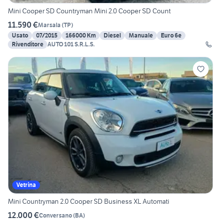
Mini Cooper SD Countryman Mini 2.0 Cooper SD Count
11.590 €
Marsala
(
TP
)
Usato
07/2015
166000 Km
Diesel
Manuale
Euro 6e
Rivenditore
AUTO 101 S.R.L.S.
Vetrina
Mini Countryman 2.0 Cooper SD Business XL Automati
12.000 €
Conversano
(
BA
)