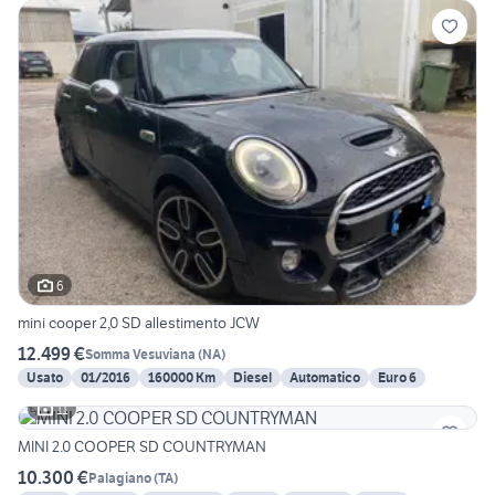
6
mini cooper 2,0 SD allestimento JCW
12.499 €
Somma Vesuviana
(
NA
)
Usato
01/2016
160000 Km
Diesel
Automatico
Euro 6
11
MINI 2.0 COOPER SD COUNTRYMAN
10.300 €
Palagiano
(
TA
)