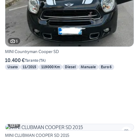
6
MINI Countryman Cooper SD
10.400 €
Taranto
(
TA
)
Usato
11/2015
119000 Km
Diesel
Manuale
Euro 6
6
MINI CLUBMAN COOPER SD 2015