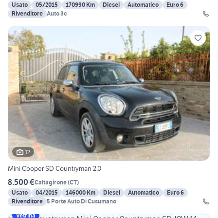
Usato
05/2015
170990 Km
Diesel
Automatico
Euro 6
Rivenditore
Auto 3c
12
Mini Cooper SD Countryman 2.0
8.500 €
Caltagirone
(
CT
)
Usato
04/2015
146000 Km
Diesel
Automatico
Euro 6
Rivenditore
5 Porte Auto Di Cusumano
Vetrina