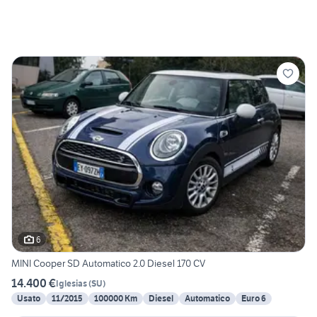
6
MINI Cooper SD Automatico 2.0 Diesel 170 CV
14.400 €
Iglesias
(
SU
)
Usato
11/2015
100000 Km
Diesel
Automatico
Euro 6