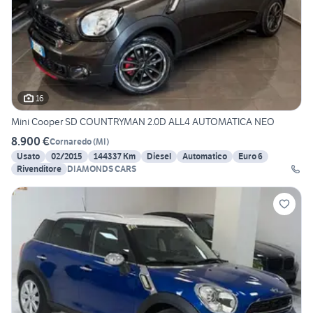
16
Mini Cooper SD COUNTRYMAN 2.0D ALL4 AUTOMATICA NEO
8.900 €
Cornaredo
(
MI
)
Usato
02/2015
144337 Km
Diesel
Automatico
Euro 6
Rivenditore
DIAMONDS CARS