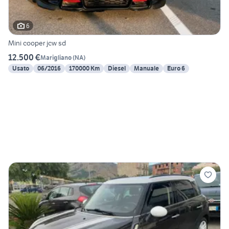
6
Mini cooper jcw sd
12.500 €
Marigliano
(
NA
)
Usato
06/2016
170000 Km
Diesel
Manuale
Euro 6