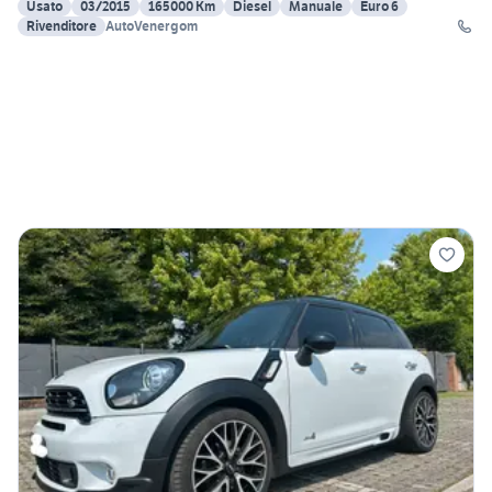
Usato
03/2015
165000 Km
Diesel
Manuale
Euro 6
Rivenditore
AutoVenergom