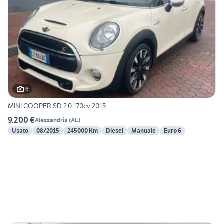
6
MINI COOPER SD 2.0 170cv 2015
9.200 €
Alessandria
(
AL
)
Usato
08/2015
245000 Km
Diesel
Manuale
Euro 6