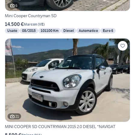
6
Mini Cooper Countryman SD
14.500 €
Marcon
(
VE
)
Usato
08/2015
101100 Km
Diesel
Automatico
Euro 6
21
MINI COOPER SD COUNTRYMAN 2015 2.0 DIESEL *NAVIGAT