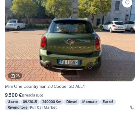
28
Mini One Countryman 2.0 Cooper SD ALL4
9.500 €
Brescia
(
BS
)
Usato
09/2015
240000 Km
Diesel
Manuale
Euro 6
Rivenditore
Full Car Market