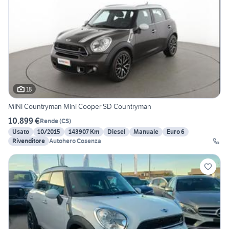
18
MINI Countryman Mini Cooper SD Countryman
10.899 €
Rende
(
CS
)
Usato
10/2015
143907 Km
Diesel
Manuale
Euro 6
Rivenditore
Autohero Cosenza