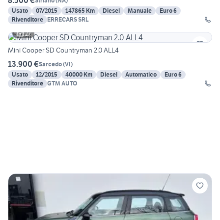
8.500 €
Striano
(
NA
)
Usato
07/2015
147865 Km
Diesel
Manuale
Euro 6
Rivenditore
ERRECARS SRL
27
Mini Cooper SD Countryman 2.0 ALL4
13.900 €
Sarcedo
(
VI
)
Usato
12/2015
40000 Km
Diesel
Automatico
Euro 6
Rivenditore
GTM AUTO