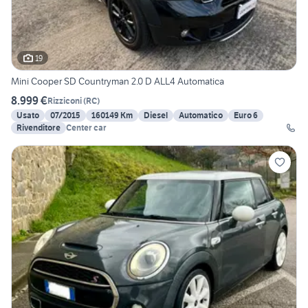
19
Mini Cooper SD Countryman 2.0 D ALL4 Automatica
8.999 €
Rizziconi
(
RC
)
Usato
07/2015
160149 Km
Diesel
Automatico
Euro 6
Rivenditore
Center car