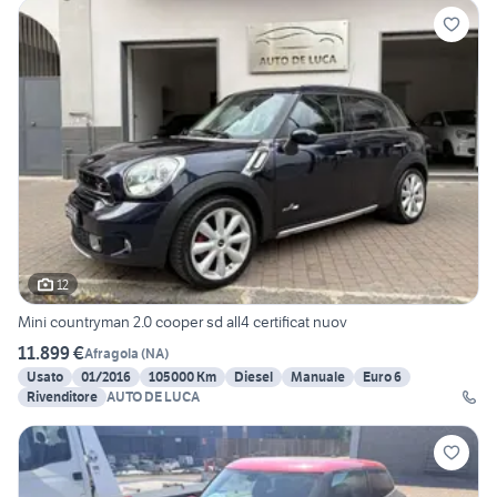
12
Mini countryman 2.0 cooper sd all4 certificat nuov
11.899 €
Afragola
(
NA
)
Usato
01/2016
105000 Km
Diesel
Manuale
Euro 6
Rivenditore
AUTO DE LUCA