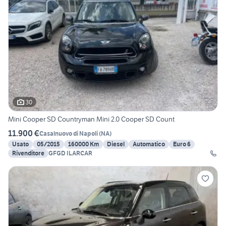
30
Mini Cooper SD Countryman Mini 2.0 Cooper SD Count
11.900 €
Casalnuovo di Napoli
(
NA
)
Usato
05/2015
160000 Km
Diesel
Automatico
Euro 6
Rivenditore
GFGD ILARCAR