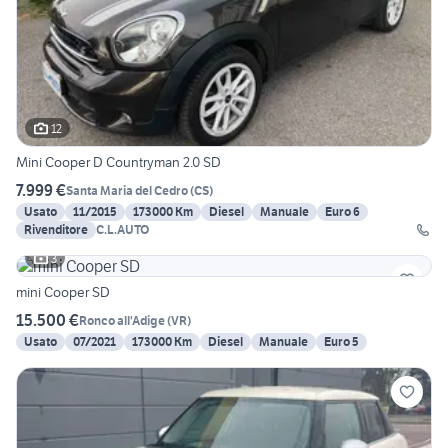
12
Mini Cooper D Countryman 2.0 SD
7.999 €
Santa Maria del Cedro
(
CS
)
Usato
11/2015
173000 Km
Diesel
Manuale
Euro 6
Rivenditore
C.L.AUTO
3
mini Cooper SD
15.500 €
Ronco all'Adige
(
VR
)
Usato
07/2021
173000 Km
Diesel
Manuale
Euro 5