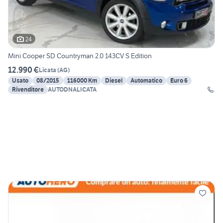
24
Mini Cooper SD Countryman 2.0 143CV S Edition
12.990 €
Licata
(
AG
)
Usato
08/2015
116000 Km
Diesel
Automatico
Euro 6
Rivenditore
AUTODNALICATA