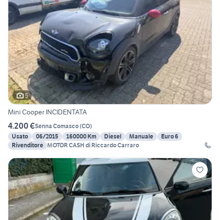
5
Mini Cooper INCIDENTATA
4.200 €
Senna Comasco
(
CO
)
Usato
06/2015
160000 Km
Diesel
Manuale
Euro 6
Rivenditore
MOTOR CASH di Riccardo Carraro