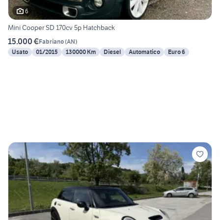
6
Mini Cooper SD 170cv 5p Hatchback
15.000 €
Fabriano
(
AN
)
Usato
01/2015
130000 Km
Diesel
Automatico
Euro 6