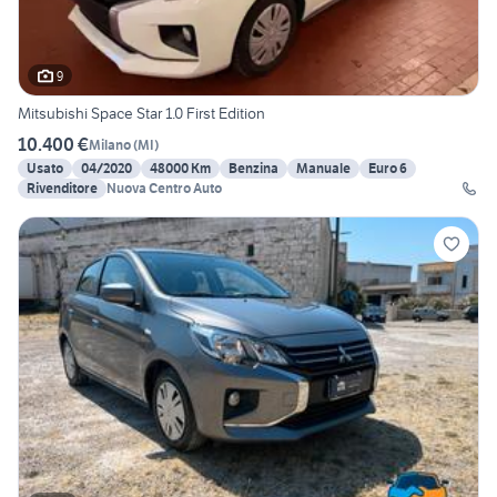
9
Mitsubishi Space Star 1.0 First Edition
10.400 €
Milano
(
MI
)
Usato
04/2020
48000 Km
Benzina
Manuale
Euro 6
Rivenditore
Nuova Centro Auto