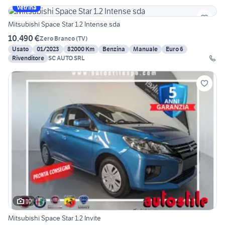
Vetrina
Mitsubishi Space Star 1.2 Intense sda
10.490 €
Zero Branco
(
TV
)
Usato
01/2023
82000 Km
Benzina
Manuale
Euro 6
Rivenditore
SC AUTO SRL
10
Mitsubishi Space Star 1.2 Invite