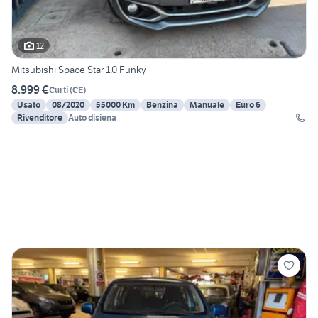
12
Mitsubishi Space Star 1.0 Funky
8.999 €
Curti
(
CE
)
Usato
08/2020
55000 Km
Benzina
Manuale
Euro 6
Rivenditore
Auto disiena