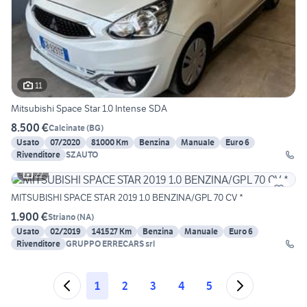
11
Mitsubishi Space Star 1.0 Intense SDA
8.500 €
Calcinate
(
BG
)
Usato
07/2020
81000 Km
Benzina
Manuale
Euro 6
Rivenditore
SZAUTO
22
MITSUBISHI SPACE STAR 2019 1.0 BENZINA/GPL 70 CV *
1.900 €
Striano
(
NA
)
Usato
02/2019
141527 Km
Benzina
Manuale
Euro 6
Rivenditore
GRUPPO ERRECARS srl
1
2
3
4
5