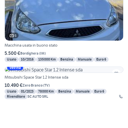
6
Macchina usata in buono stato
5.500 €
Bordighera
(
IM
)
Usato
10/2016
135000 Km
Benzina
Manuale
Euro 6
Vetrina
Mitsubishi Space Star 1.2 Intense sda
10.490 €
Zero Branco
(
TV
)
Usato
01/2023
78000 Km
Benzina
Manuale
Euro 6
Rivenditore
SC AUTO SRL