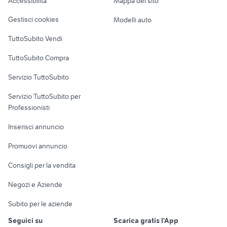
Accessibilità
Mappa del sito
Loft, mansarde e
auto
Veicoli commerciali
altro
Gestisci cookies
Modelli auto
Case vacanza
TuttoSubito Vendi
Uffici e Locali
TuttoSubito Compra
commerciali
Servizio TuttoSubito
elettronica
per la casa e la
sports e hobby
Servizio TuttoSubito per
persona
Informatica
Animali
Professionisti
Arredamento e
Console e
Accessori per
Casalinghi
Inserisci annuncio
Videogiochi
animali
Elettrodomestici
Promuovi annuncio
Audio/Video
Musica e Film
Giardino e Fai da te
Consigli per la vendita
Fotografia
Libri e Riviste
Abbigliamento e
Negozi e Aziende
Telefonia
Strumenti Musicali
Accessori
Subito per le aziende
Sports
Tutto per i bambini
Seguici su
Scarica gratis l'App