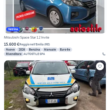
Vetrina
Mitsubishi Space Star 1.2 Invite
15.600 €
Reggio nell'Emilia
(
RE
)
Nuovo
2026
Benzina
Manuale
Euro 6e
Rivenditore
AUTOSTILE SPA