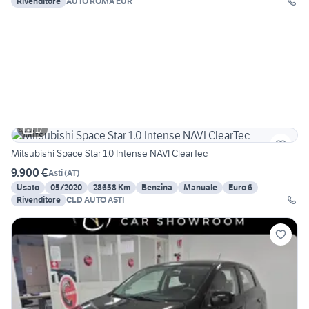
Rivenditore
AUTO ROMA EUR
17
Mitsubishi Space Star 1.0 Intense NAVI ClearTec
9.900 €
Asti
(
AT
)
Usato
05/2020
28658 Km
Benzina
Manuale
Euro 6
Rivenditore
CLD AUTO ASTI