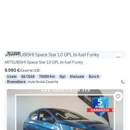
21
MITSUBISHI Space Star 1.0 GPL bi-fuel Funky
9.990 €
Caserta
(
CE
)
Usato
08/2019
78000 Km
Gpl
Manuale
Euro 6
Rivenditore
Auto Scala Caserta