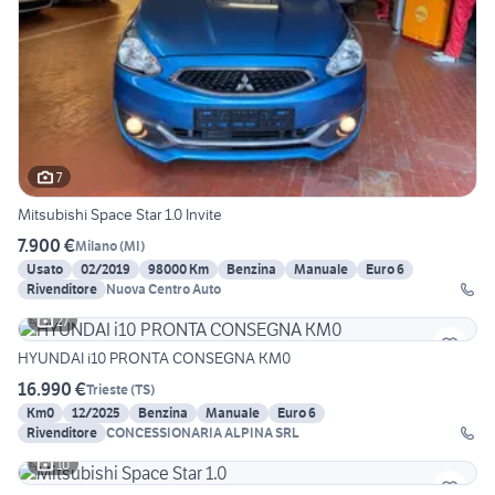
7
Mitsubishi Space Star 1.0 Invite
7.900 €
Milano
(
MI
)
Usato
02/2019
98000 Km
Benzina
Manuale
Euro 6
Rivenditore
Nuova Centro Auto
27
HYUNDAI i10 PRONTA CONSEGNA KM0
16.990 €
Trieste
(
TS
)
Km0
12/2025
Benzina
Manuale
Euro 6
Rivenditore
CONCESSIONARIA ALPINA SRL
10