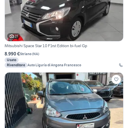
28
Mitsubishi Space Star 1.0 F1rst Edition bi-fuel Gp
8.990 €
Striano
(
NA
)
Usato
Rivenditore
Auto Liguria di Angona Francesco