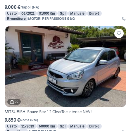
9.000 €
Napoli
(
NA
)
Usato
06/2021
91000 Km
Gpl
Manuale
Euro 6
Rivenditore
MOTORI PER PASSIONE G&G
22
MITSUBISHI Space Star 1.2 ClearTec Intense NAVI!
9.850 €
Roma
(
RM
)
Usato
11/2019
60000 Km
Gpl
Manuale
Euro 6