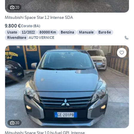
20
Mitsubishi Space Star 1.2 Intense SDA
9.800 €
Corato
(
BA
)
Usato
12/2022
80000 Km
Benzina
Manuale
Euro 6e
Rivenditore
AUTO VERNICE
20
Mitsubishi Space Star 1.0 bi-fuel GPL Intense