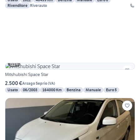
Rivenditore
Riverauto
6
Mitshubishi Space Star
2.500 €
Arsago Seprio
(
VA
)
Usato
06/2003
164000 Km
Benzina
Manuale
Euro 5