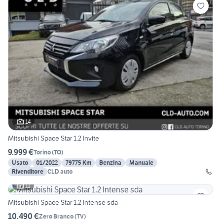
14
Mitsubishi Space Star 1.2 Invite
9.999 €
Torino
(
TO
)
Usato
01/2022
79775 Km
Benzina
Manuale
Rivenditore
CLD auto
11
Mitsubishi Space Star 1.2 Intense sda
10.490 €
Zero Branco
(
TV
)