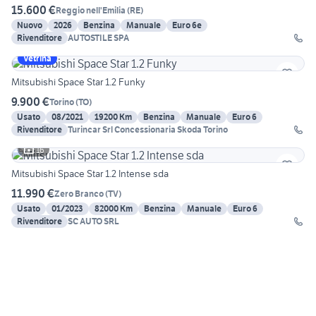
15.600 €
Reggio nell'Emilia
(
RE
)
Nuovo
2026
Benzina
Manuale
Euro 6e
Rivenditore
AUTOSTILE SPA
Vetrina
Mitsubishi Space Star 1.2 Funky
9.900 €
Torino
(
TO
)
Usato
08/2021
19200 Km
Benzina
Manuale
Euro 6
Rivenditore
Turincar Srl Concessionaria Skoda Torino
16
Mitsubishi Space Star 1.2 Intense sda
11.990 €
Zero Branco
(
TV
)
Usato
01/2023
82000 Km
Benzina
Manuale
Euro 6
Rivenditore
SC AUTO SRL