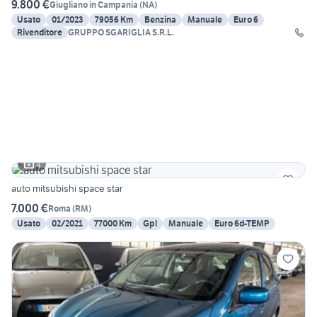
9.800 €
Giugliano in Campania
(
NA
)
Usato
01/2023
79056 Km
Benzina
Manuale
Euro 6
Rivenditore
GRUPPO SGARIGLIA S.R.L.
4
auto mitsubishi space star
7.000 €
Roma
(
RM
)
Usato
02/2021
77000 Km
Gpl
Manuale
Euro 6d-TEMP