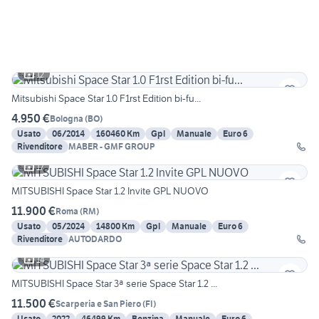
12
Mitsubishi Space Star 1.0 F1rst Edition bi-fu...
4.950 €
Bologna
(
BO
)
Usato
06/2014
160460 Km
Gpl
Manuale
Euro 6
Rivenditore
MABER - GMF GROUP
17
MITSUBISHI Space Star 1.2 Invite GPL NUOVO
11.900 €
Roma
(
RM
)
Usato
05/2024
14800 Km
Gpl
Manuale
Euro 6
Rivenditore
AUTODARDO
14
MITSUBISHI Space Star 3ª serie Space Star 1.2 ...
11.500 €
Scarperia e San Piero
(
FI
)
Usato
2022
46499 Km
Benzina
Manuale
Euro 6