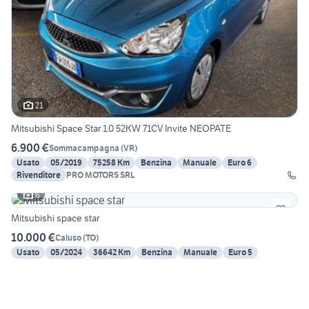
21
Mitsubishi Space Star 1.0 52KW 71CV Invite NEOPATE
6.900 €
Sommacampagna
(
VR
)
Usato
05/2019
75258 Km
Benzina
Manuale
Euro 6
Rivenditore
PRO MOTORS SRL
6
Mitsubishi space star
10.000 €
Caluso
(
TO
)
Usato
05/2024
36642 Km
Benzina
Manuale
Euro 5