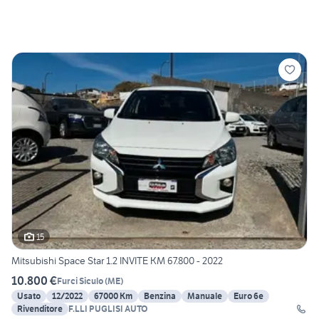
15
Mitsubishi Space Star 1.2 INVITE KM 67.800 - 2022
10.800 €
Furci Siculo
(
ME
)
Usato
12/2022
67000 Km
Benzina
Manuale
Euro 6e
Rivenditore
F.LLI PUGLISI AUTO