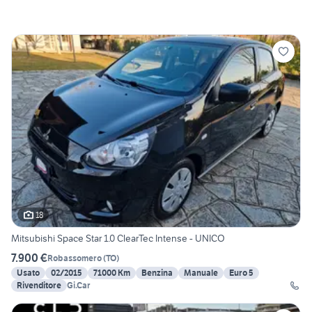
18
Mitsubishi Space Star 1.0 ClearTec Intense - UNICO
7.900 €
Robassomero
(
TO
)
Usato
02/2015
71000 Km
Benzina
Manuale
Euro 5
Rivenditore
Gi.Car