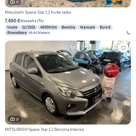
19
Mitsubishi Space Star 1.2 Invite radio
7.490 €
Massafra
(
TA
)
Usato
11/2021
40000 Km
Benzina
Manuale
Euro 6
Rivenditore
M-M Motors
18
MITSUBISHI Space Star 1.2 Benzina Intense