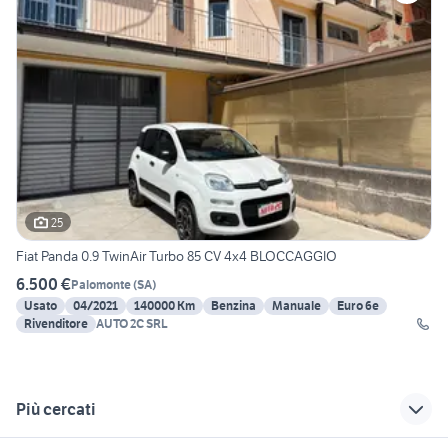
25
Fiat Panda 0.9 TwinAir Turbo 85 CV 4x4 BLOCCAGGIO
6.500 €
Palomonte
(
SA
)
Usato
04/2021
140000 Km
Benzina
Manuale
Euro 6e
Rivenditore
AUTO 2C SRL
Più cercati