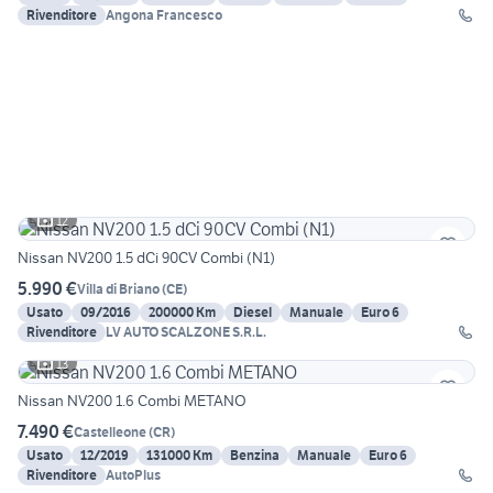
Rivenditore
Angona Francesco
12
Nissan NV200 1.5 dCi 90CV Combi (N1)
5.990 €
Villa di Briano
(
CE
)
Usato
09/2016
200000 Km
Diesel
Manuale
Euro 6
Rivenditore
LV AUTO SCALZONE S.R.L.
13
Nissan NV200 1.6 Combi METANO
7.490 €
Castelleone
(
CR
)
Usato
12/2019
131000 Km
Benzina
Manuale
Euro 6
Rivenditore
AutoPlus