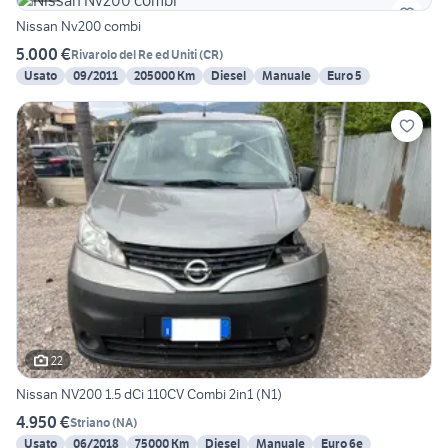
Nissan Nv200 combi
5.000 €
Rivarolo del Re ed Uniti
(
CR
)
Usato
09/2011
205000 Km
Diesel
Manuale
Euro 5
22
Nissan NV200 1.5 dCi 110CV Combi 2in1 (N1)
4.950 €
Striano
(
NA
)
Usato
06/2018
75000 Km
Diesel
Manuale
Euro 6e