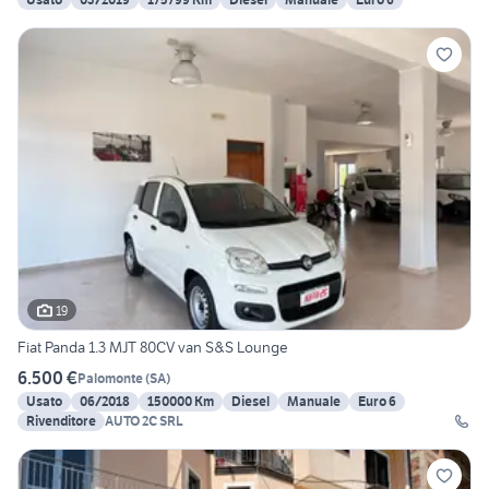
19
Fiat Panda 1.3 MJT 80CV van S&S Lounge
6.500 €
Palomonte
(
SA
)
Usato
06/2018
150000 Km
Diesel
Manuale
Euro 6
Rivenditore
AUTO 2C SRL