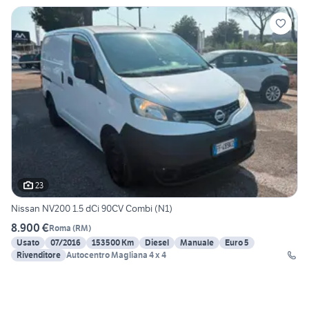
23
Nissan NV200 1.5 dCi 90CV Combi (N1)
8.900 €
Roma
(
RM
)
Usato
07/2016
153500 Km
Diesel
Manuale
Euro 5
Rivenditore
Autocentro Magliana 4 x 4