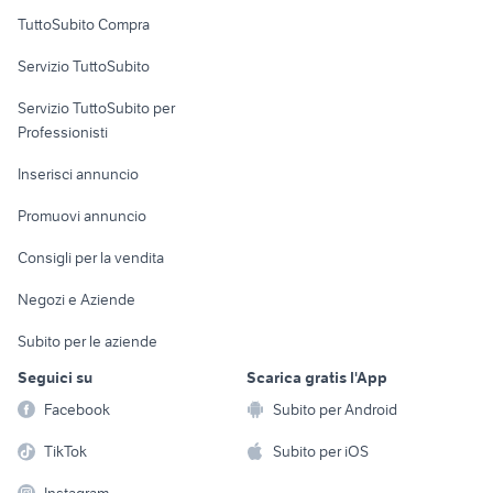
Uffici e Locali
TuttoSubito Compra
commerciali
Servizio TuttoSubito
elettronica
per la casa e la
sports e hobby
Servizio TuttoSubito per
persona
Informatica
Animali
Professionisti
Arredamento e
Console e
Accessori per
Casalinghi
Inserisci annuncio
Videogiochi
animali
Elettrodomestici
Promuovi annuncio
Audio/Video
Musica e Film
Giardino e Fai da te
Consigli per la vendita
Fotografia
Libri e Riviste
Abbigliamento e
Negozi e Aziende
Telefonia
Strumenti Musicali
Accessori
Subito per le aziende
Sports
Tutto per i bambini
Seguici su
Scarica gratis l'App
Biciclette
Facebook
Subito per Android
Collezionismo
TikTok
Subito per iOS