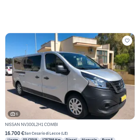
6
NISSAN NV300L2H1 COMBI
16.700 €
San Cesario di Lecce
(
LE
)
Usato
03/2019
175799 Km
Diesel
Manuale
Euro 6