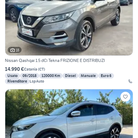
18
Nissan Qashqai 1.5 dCi Tekna FRIZIONE E DISTRIBUZI
14.990 €
Catania
(
CT
)
Usato
09/2018
120000 Km
Diesel
Manuale
Euro 6
Rivenditore
LspAuto