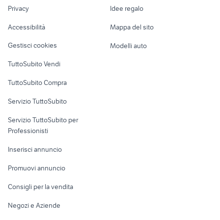
Nautica
lavoro
500l torino e provincia
miniescavatore 18 quintali
Privacy
Idee regalo
Garage e box
Caravan e Camper
Accessibilità
Mappa del sito
Loft, mansarde e
Veicoli commerciali
altro
Gestisci cookies
Modelli auto
Case vacanza
TuttoSubito Vendi
Uffici e Locali
TuttoSubito Compra
commerciali
Servizio TuttoSubito
elettronica
per la casa e la
sports e hobby
Servizio TuttoSubito per
persona
Informatica
Animali
Professionisti
Arredamento e
Console e
Accessori per
Casalinghi
Inserisci annuncio
Videogiochi
animali
Elettrodomestici
Promuovi annuncio
Audio/Video
Musica e Film
Giardino e Fai da te
Consigli per la vendita
Fotografia
Libri e Riviste
Abbigliamento e
Negozi e Aziende
Telefonia
Strumenti Musicali
Accessori