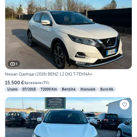
6
Nissan Qashqai (2019) BENZ 1.2 DIG T-TEKNA+
15.500 €
Spresiano
(
TV
)
Usato
07/2018
72000 Km
Benzina
Manuale
Euro 6b