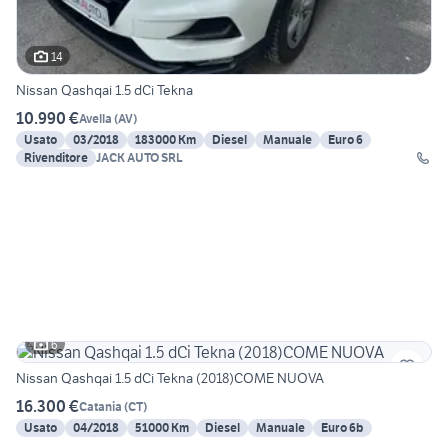
14
Nissan Qashqai 1.5 dCi Tekna
10.990 €
Avella
(
AV
)
Usato
03/2018
183000 Km
Diesel
Manuale
Euro 6
Rivenditore
JACK AUTO SRL
6
Nissan Qashqai 1.5 dCi Tekna (2018)COME NUOVA
16.300 €
Catania
(
CT
)
Usato
04/2018
51000 Km
Diesel
Manuale
Euro 6b