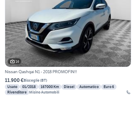
14
Nissan Qashqai N1 - 2018 PROMOFIN!!
11.900 €
Bisceglie
(
BT
)
Usato
01/2018
167000 Km
Diesel
Automatico
Euro 6
Rivenditore
Misino Automobili