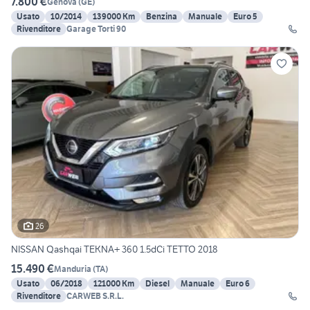
7.800 €
Genova
(
GE
)
Usato
10/2014
139000 Km
Benzina
Manuale
Euro 5
Rivenditore
Garage Torti 90
26
NISSAN Qashqai TEKNA+ 360 1.5dCi TETTO 2018
15.490 €
Manduria
(
TA
)
Usato
06/2018
121000 Km
Diesel
Manuale
Euro 6
Rivenditore
CARWEB S.R.L.