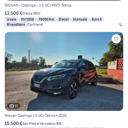
NISSAN - Qashqai - 1.6 dCi 4WD Tekna
13.500 €
Dozza
(
BO
)
Usato
03/2018
79000 Km
Diesel
Manuale
Euro 6
Rivenditore
Carfriend
10
Nissan Qashqai 1.5 dCi Tekna+ 2018
15.500 €
San Pietro Vernotico
(
BR
)