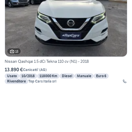
18
Nissan Qashqai 1.5 dCi Tekna 110 cv (N1) - 2018
13.890 €
Canicatti'
(
AG
)
Usato
10/2018
118000 Km
Diesel
Manuale
Euro 6
Rivenditore
Top Cars Italia srl