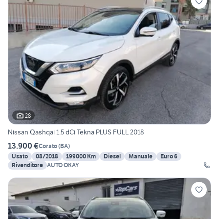
28
Nissan Qashqai 1.5 dCi Tekna PLUS FULL 2018
13.900 €
Corato
(
BA
)
Usato
08/2018
199000 Km
Diesel
Manuale
Euro 6
Rivenditore
AUTO OKAY