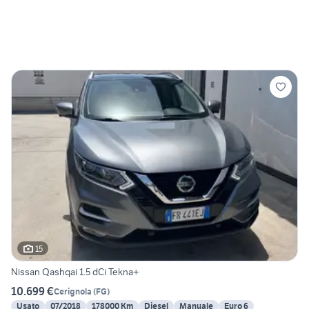
15
Nissan Qashqai 1.5 dCi Tekna+
10.699 €
Cerignola
(
FG
)
Usato
07/2018
178000 Km
Diesel
Manuale
Euro 6