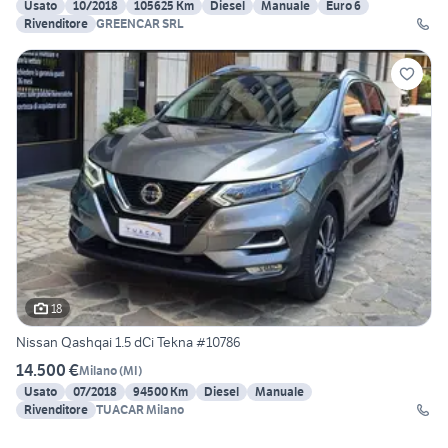
Usato
10/2018
105625 Km
Diesel
Manuale
Euro 6
Rivenditore
GREENCAR SRL
18
Nissan Qashqai 1.5 dCi Tekna #10786
14.500 €
Milano
(
MI
)
Usato
07/2018
94500 Km
Diesel
Manuale
Rivenditore
TUACAR Milano