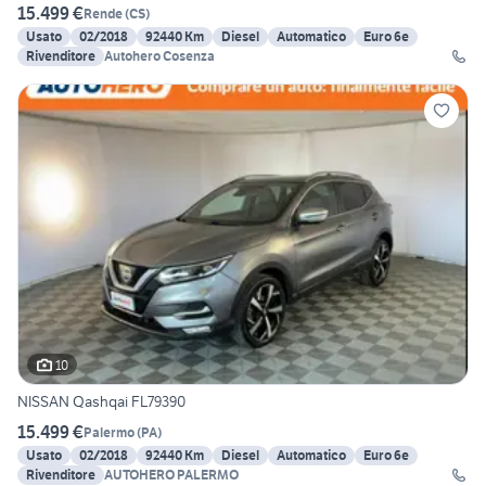
15.499 €
Rende
(
CS
)
Usato
02/2018
92440 Km
Diesel
Automatico
Euro 6e
Rivenditore
Autohero Cosenza
10
NISSAN Qashqai FL79390
15.499 €
Palermo
(
PA
)
Usato
02/2018
92440 Km
Diesel
Automatico
Euro 6e
Rivenditore
AUTOHERO PALERMO