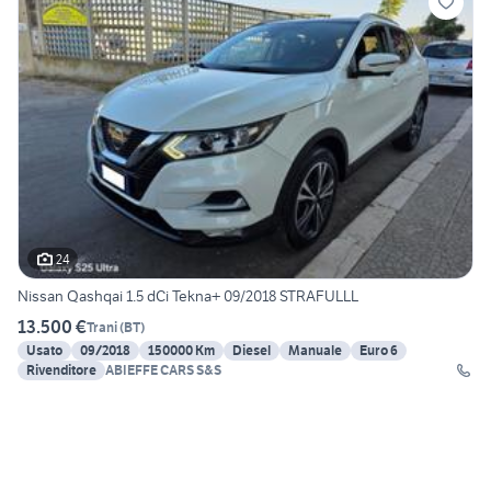
24
Nissan Qashqai 1.5 dCi Tekna+ 09/2018 STRAFULLL
13.500 €
Trani
(
BT
)
Usato
09/2018
150000 Km
Diesel
Manuale
Euro 6
Rivenditore
ABIEFFE CARS S&S