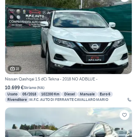
18
Nissan Qashqai 1.5 dCi Tekna - 2018 NO ADBLUE -
10.699 €
Striano
(
NA
)
Usato
05/2018
102200 Km
Diesel
Manuale
Euro 6
Rivenditore
M.F.C. AUTO DI FERRANTE CAVALLARO MARIO