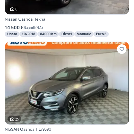
6
Nissan Qashqai Tekna
14.500 €
Napoli
(
NA
)
Usato
10/2018
84000 Km
Diesel
Manuale
Euro 6
25
NISSAN Qashqai FL79390