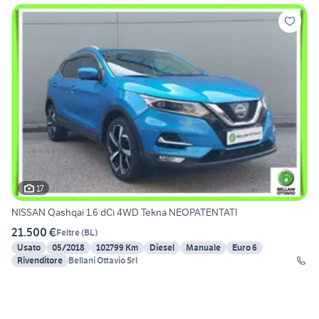
17
NISSAN Qashqai 1.6 dCi 4WD Tekna NEOPATENTATI
21.500 €
Feltre
(
BL
)
Usato
05/2018
102799 Km
Diesel
Manuale
Euro 6
Rivenditore
Bellani Ottavio Srl