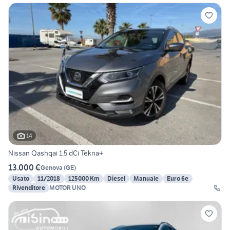
14
Nissan Qashqai 1.5 dCi Tekna+
13.000 €
Genova
(
GE
)
Usato
11/2018
125000 Km
Diesel
Manuale
Euro 6e
Rivenditore
MOTOR UNO