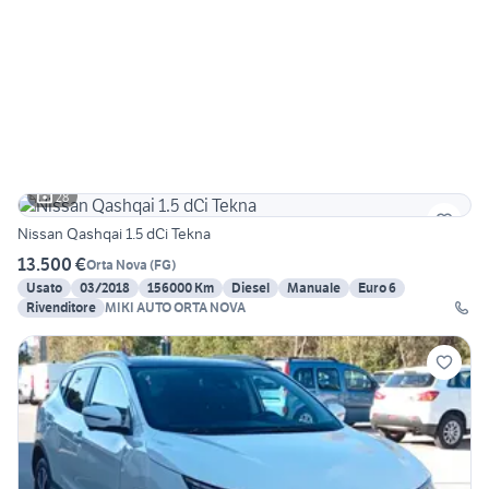
28
Nissan Qashqai 1.5 dCi Tekna
13.500 €
Orta Nova
(
FG
)
Usato
03/2018
156000 Km
Diesel
Manuale
Euro 6
Rivenditore
MIKI AUTO ORTA NOVA