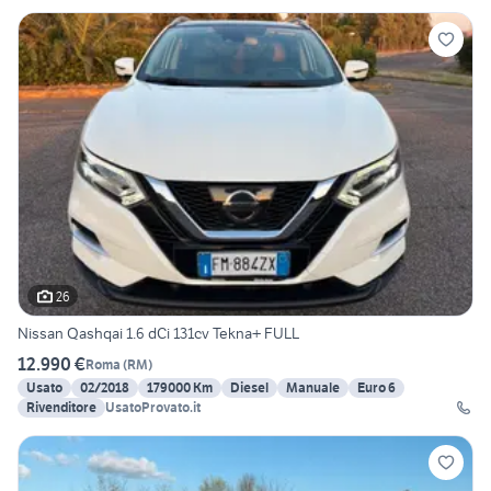
26
Nissan Qashqai 1.6 dCi 131cv Tekna+ FULL
12.990 €
Roma
(
RM
)
Usato
02/2018
179000 Km
Diesel
Manuale
Euro 6
Rivenditore
UsatoProvato.it