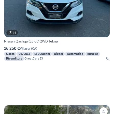
14
Nissan Qashqai 1.6 dCi 2WD Tekna
16.250 €
Villasor
(
CA
)
Usato
06/2018
130000 Km
Diesel
Automatico
Euro 6e
Rivenditore
GreatCars 23