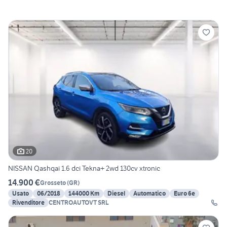
20
NISSAN Qashqai 1.6 dci Tekna+ 2wd 130cv xtronic
14.900 €
Grosseto
(
GR
)
Usato
06/2018
144000 Km
Diesel
Automatico
Euro 6e
Rivenditore
CENTROAUTOVT SRL