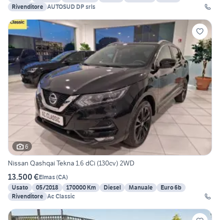
Rivenditore
AUTOSUD DP srls
6
Nissan Qashqai Tekna 1.6 dCi (130cv) 2WD
13.500 €
Elmas
(
CA
)
Usato
05/2018
170000 Km
Diesel
Manuale
Euro 6b
Rivenditore
Ac Classic