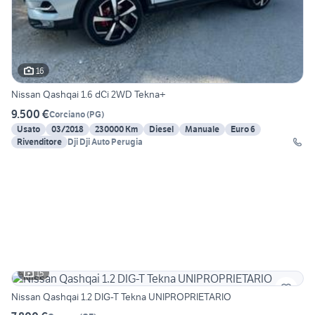
16
Nissan Qashqai 1.6 dCi 2WD Tekna+
9.500 €
Corciano
(
PG
)
Usato
03/2018
230000 Km
Diesel
Manuale
Euro 6
Rivenditore
Dji Dji Auto Perugia
15
Nissan Qashqai 1.2 DIG-T Tekna UNIPROPRIETARIO