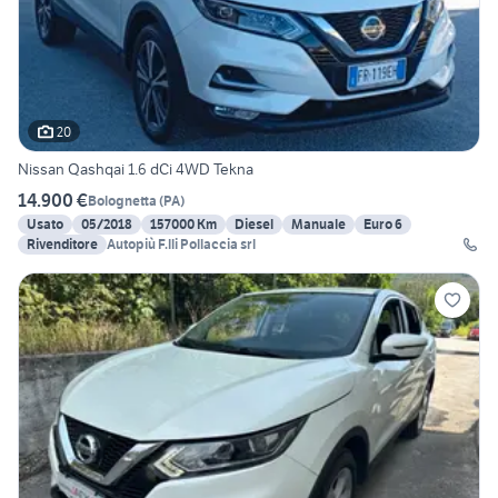
20
Nissan Qashqai 1.6 dCi 4WD Tekna
14.900 €
Bolognetta
(
PA
)
Usato
05/2018
157000 Km
Diesel
Manuale
Euro 6
Rivenditore
Autopiù F.lli Pollaccia srl