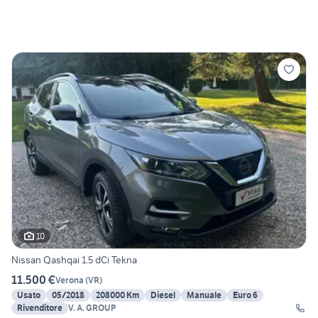
10
Nissan Qashqai 1.5 dCi Tekna
11.500 €
Verona
(
VR
)
Usato
05/2018
208000 Km
Diesel
Manuale
Euro 6
Rivenditore
V. A. GROUP