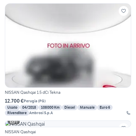
NISSAN Qashqai 1.5 dCi Tekna
12.700 €
Perugia
(
PG
)
Usato
04/2018
108000 Km
Diesel
Manuale
Euro 6
Rivenditore
Ambrosi S.p.A
6
NISSAN Qashqai