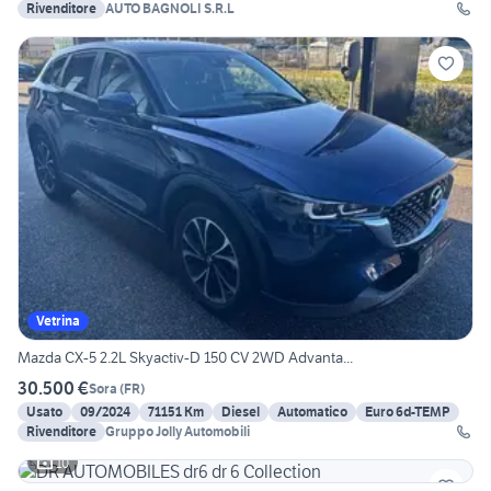
Rivenditore
AUTO BAGNOLI S.R.L
Vetrina
Mazda CX-5 2.2L Skyactiv-D 150 CV 2WD Advanta...
30.500 €
Sora
(
FR
)
Usato
09/2024
71151 Km
Diesel
Automatico
Euro 6d-TEMP
Rivenditore
Gruppo Jolly Automobili
10