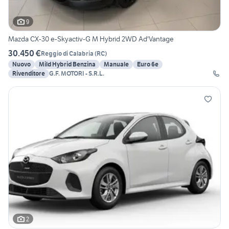
9
Mazda CX-30 e-Skyactiv-G M Hybrid 2WD Ad'Vantage
30.450 €
Reggio di Calabria
(
RC
)
Nuovo
Mild Hybrid Benzina
Manuale
Euro 6e
Rivenditore
G.F. MOTORI - S.R.L.
2