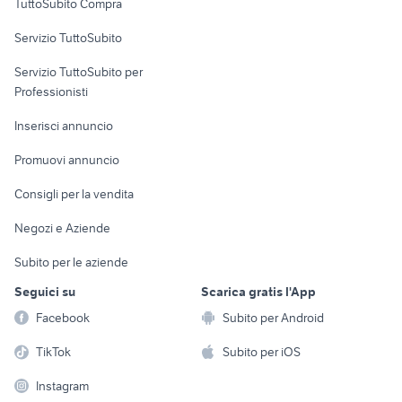
TuttoSubito Compra
commerciali
Servizio TuttoSubito
elettronica
per la casa e la
sports e hobby
Servizio TuttoSubito per
persona
Informatica
Animali
Professionisti
Arredamento e
Console e
Accessori per
Casalinghi
Inserisci annuncio
Videogiochi
animali
Elettrodomestici
Promuovi annuncio
Audio/Video
Musica e Film
Giardino e Fai da te
Consigli per la vendita
Fotografia
Libri e Riviste
Abbigliamento e
Negozi e Aziende
Telefonia
Strumenti Musicali
Accessori
Subito per le aziende
Sports
Tutto per i bambini
Seguici su
Scarica gratis l'App
Biciclette
Facebook
Subito per Android
Collezionismo
TikTok
Subito per iOS
Instagram