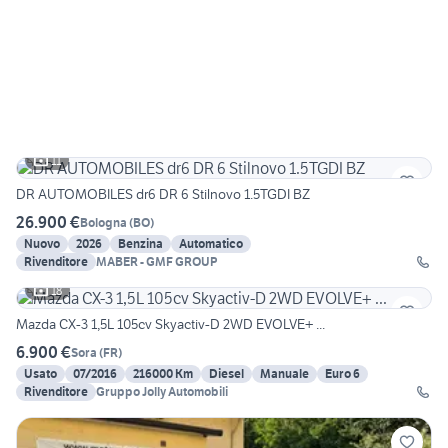
11
DR AUTOMOBILES dr6 DR 6 Stilnovo 1.5TGDI BZ
26.900 €
Bologna
(
BO
)
Nuovo
2026
Benzina
Automatico
Rivenditore
MABER - GMF GROUP
18
Mazda CX-3 1,5L 105cv Skyactiv-D 2WD EVOLVE+ ...
6.900 €
Sora
(
FR
)
Usato
07/2016
216000 Km
Diesel
Manuale
Euro 6
Rivenditore
Gruppo Jolly Automobili