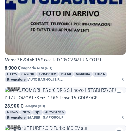
Mazda 3 EVOLVE 1.5 Skyactiv-D 105 CV 6MT UNICO PR.
8.900 €
Bagnaria Arsa
(
UD
)
Usato
07/2018
171500 Km
Diesel
Manuale
Euro 6
Rivenditore
AUTO BAGNOLI S.R.L
11
DR AUTOMOBILES dr6 DR 6 Stilnovo 1.5TGDI BZ/GPL
28.900 €
Bologna
(
BO
)
Nuovo
2026
Gpl
Automatico
Rivenditore
MABER - GMF GROUP
15