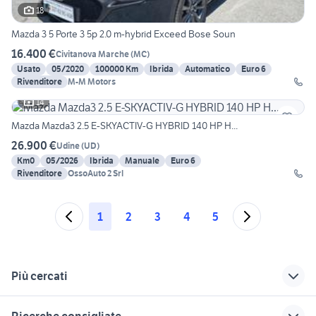
18
Mazda 3 5 Porte 3 5p 2.0 m-hybrid Exceed Bose Soun
16.400 €
Civitanova Marche
(
MC
)
Usato
05/2020
100000 Km
Ibrida
Automatico
Euro 6
Rivenditore
M-M Motors
14
Mazda Mazda3 2.5 E-SKYACTIV-G HYBRID 140 HP H...
26.900 €
Udine
(
UD
)
Km0
05/2026
Ibrida
Manuale
Euro 6
Rivenditore
OssoAuto 2 Srl
1
2
3
4
5
Più cercati
Correlati
Richerche simili
Suggerimenti