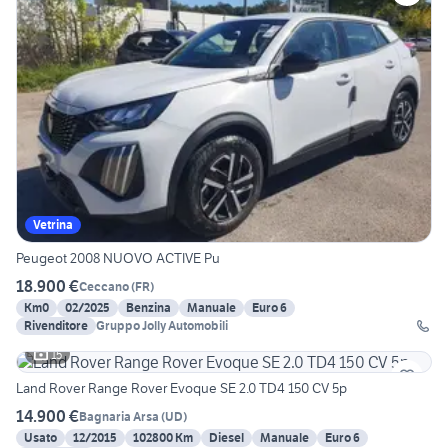
Vetrina
Peugeot 2008 NUOVO ACTIVE Pu
18.900 €
Ceccano
(
FR
)
Km0
02/2025
Benzina
Manuale
Euro 6
Rivenditore
Gruppo Jolly Automobili
15
Land Rover Range Rover Evoque SE 2.0 TD4 150 CV 5p
14.900 €
Bagnaria Arsa
(
UD
)
Usato
12/2015
102800 Km
Diesel
Manuale
Euro 6