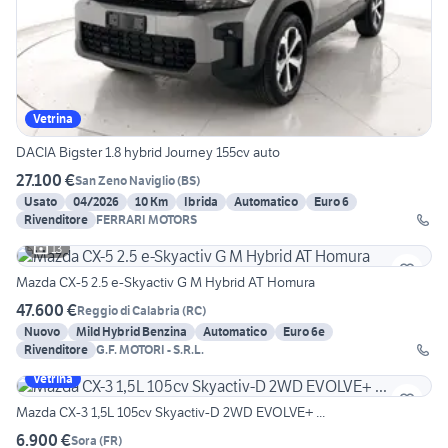
Vetrina
DACIA Bigster 1.8 hybrid Journey 155cv auto
27.100 €
San Zeno Naviglio
(
BS
)
Usato
04/2026
10 Km
Ibrida
Automatico
Euro 6
Rivenditore
FERRARI MOTORS
13
Mazda CX-5 2.5 e-Skyactiv G M Hybrid AT Homura
47.600 €
Reggio di Calabria
(
RC
)
Nuovo
Mild Hybrid Benzina
Automatico
Euro 6e
Rivenditore
G.F. MOTORI - S.R.L.
Vetrina
Mazda CX-3 1,5L 105cv Skyactiv-D 2WD EVOLVE+ ...
6.900 €
Sora
(
FR
)