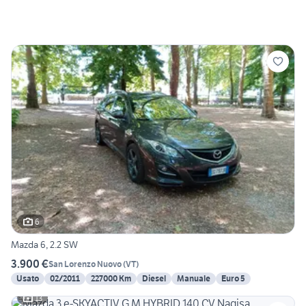
6
Mazda 6, 2.2 SW
3.900 €
San Lorenzo Nuovo
(
VT
)
Usato
02/2011
227000 Km
Diesel
Manuale
Euro 5
13