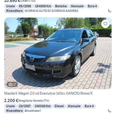
10.890 €
Chieri
(
TO
)
Usato
05/2006
194000 Km
Benzina
Manuale
Euro 4
Rivenditore
GIORGIO AUTO DI GIORGIO ANDREA
17
Mazda 6 Wagon 2.0 cd Executive 143cv GANCIO/Bose/X
2.200 €
Mogliano Veneto
(
TV
)
Usato
10/2007
249300 Km
Diesel
Manuale
Euro 4
Rivenditore
BmaMotori