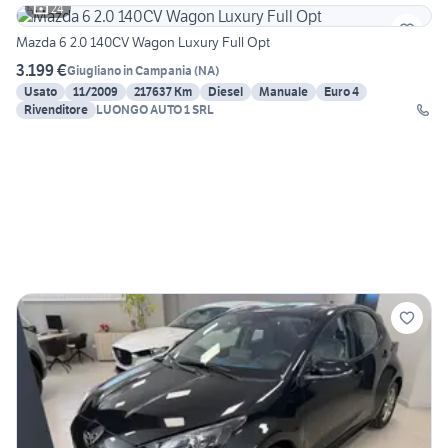
24
Mazda 6 2.0 140CV Wagon Luxury Full Opt
3.199 €
Giugliano in Campania
(
NA
)
Usato
11/2009
217637 Km
Diesel
Manuale
Euro 4
Rivenditore
LUONGO AUTO 1 SRL