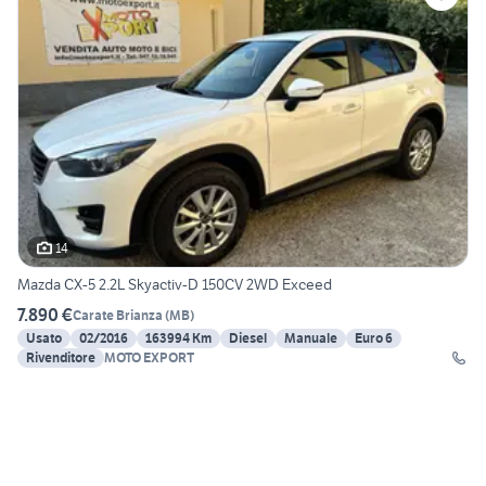
14
Mazda CX-5 2.2L Skyactiv-D 150CV 2WD Exceed
7.890 €
Carate Brianza
(
MB
)
Usato
02/2016
163994 Km
Diesel
Manuale
Euro 6
Rivenditore
MOTO EXPORT