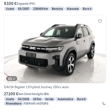
9.100 €
Zoppola
(
PN
)
Usato
03/2007
229000 Km
Benzina
Manuale
Euro 4
16
DACIA Bigster 1.8 hybrid Journey 155cv auto
27.100 €
San Zeno Naviglio
(
BS
)
Usato
04/2026
10 Km
Ibrida
Automatico
Euro 6
Rivenditore
FERRARI MOTORS