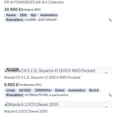
DR AUTOMOBILES dr6 dr 6 Collection
30.900 €
Bologna
(
BO
)
Nuovo
2026
Gpl
Automatico
Rivenditore
MABER - GMF GROUP
30
Mazda CX-5 2.2L Skyactiv-D 150CV 4WD Exceed
9.400 €
Pordenone
(
PN
)
Usato
10/2013
200000 Km
Diesel
Automatico
Euro 6
Rivenditore
INTERAUTO SRL a socio unico
Mazda 6 2.0CD Diesel 2005