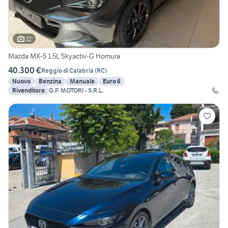
12
Mazda MX-5 1.5L Skyactiv-G Homura
40.300 €
Reggio di Calabria
(
RC
)
Nuovo
Benzina
Manuale
Euro 6
Rivenditore
G.F. MOTORI - S.R.L.