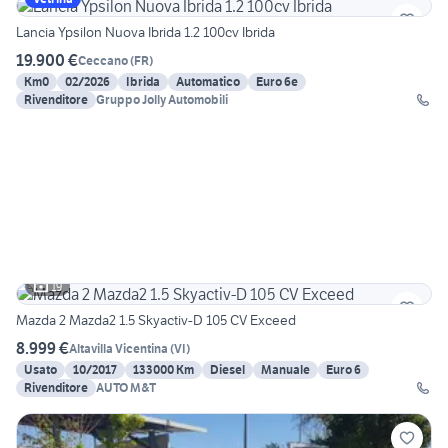
Lancia Ypsilon Nuova Ibrida 1.2 100cv Ibrida
19.900 €
Ceccano
(
FR
)
Km0
02/2026
Ibrida
Automatico
Euro 6e
Rivenditore
Gruppo Jolly Automobili
19
Mazda 2 Mazda2 1.5 Skyactiv-D 105 CV Exceed
8.999 €
Altavilla Vicentina
(
VI
)
Usato
10/2017
133000 Km
Diesel
Manuale
Euro 6
Rivenditore
AUTO M&T