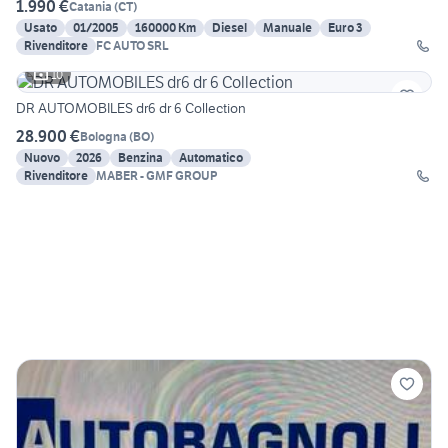
1.990 €
Catania
(
CT
)
Usato
01/2005
160000 Km
Diesel
Manuale
Euro 3
Rivenditore
FC AUTO SRL
10
DR AUTOMOBILES dr6 dr 6 Collection
28.900 €
Bologna
(
BO
)
Nuovo
2026
Benzina
Automatico
Rivenditore
MABER - GMF GROUP