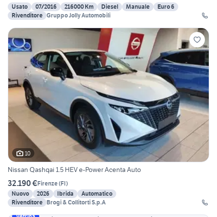
Usato
07/2016
216000 Km
Diesel
Manuale
Euro 6
Rivenditore
Gruppo Jolly Automobili
10
Nissan Qashqai 1.5 HEV e-Power Acenta Auto
32.190 €
Firenze
(
FI
)
Nuovo
2026
Ibrida
Automatico
Rivenditore
Brogi & Collitorti S.p.A
Vetrina