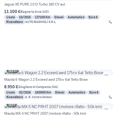
Jaguar XE PURE 2.0 D Turbo 180 CV aut.
13.300 €
Bagnaria Arsa
(
UD
)
Usato
10/2015
127100 Km
Diesel
Automatico
Euro 6
Rivenditore
AUTO BAGNOLI S.R.L
30
Mazda 6 Wagon 2.2 Exceed awd 175cv 6at Tetto Bose
8.950 €
Giugliano in Campania
(
NA
)
Usato
02/2016
180000 Km
Diesel
Automatico
Euro 6
Rivenditore
A. R. Centro Motori
6
Mazda MX-5 NC PRHT 2007 (motore rifatto - 50k km)