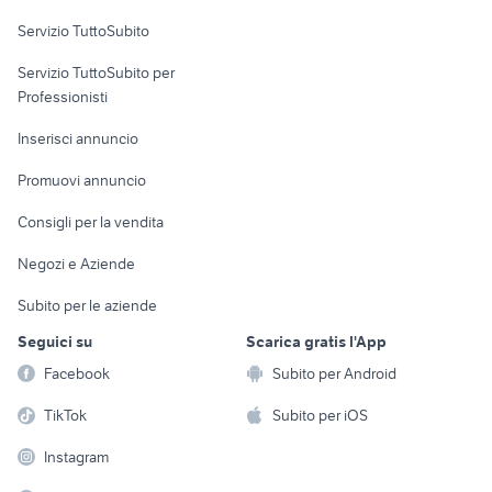
Servizio TuttoSubito
elettronica
per la casa e la
sports e hobby
Servizio TuttoSubito per
persona
Informatica
Animali
Professionisti
Arredamento e
Console e
Accessori per
Casalinghi
Inserisci annuncio
Videogiochi
animali
Elettrodomestici
Promuovi annuncio
Audio/Video
Musica e Film
Giardino e Fai da te
Consigli per la vendita
Fotografia
Libri e Riviste
Abbigliamento e
Negozi e Aziende
Telefonia
Strumenti Musicali
Accessori
Subito per le aziende
Sports
Tutto per i bambini
Seguici su
Scarica gratis l'App
Biciclette
Facebook
Subito per Android
Collezionismo
TikTok
Subito per iOS
Instagram