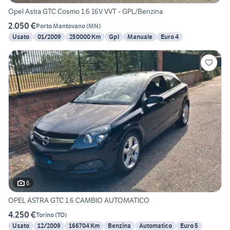
Opel Astra GTC Cosmo 1.6 16V VVT - GPL/Benzina
2.050 €
Porto Mantovano
(
MN
)
Usato
01/2009
250000 Km
Gpl
Manuale
Euro 4
6
OPEL ASTRA GTC 1.6 CAMBIO AUTOMATICO
4.250 €
Torino
(
TO
)
Usato
12/2009
166704 Km
Benzina
Automatico
Euro 5