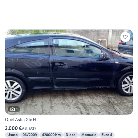
4
Opel Astra Gtc H
2.000 €
Asti
(
AT
)
Usato
06/2009
420000 Km
Diesel
Manuale
Euro 4