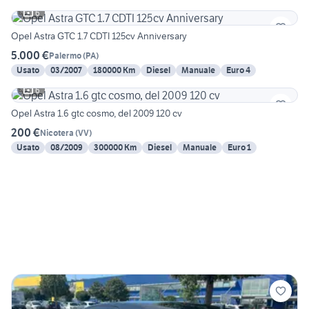
6
Opel Astra GTC 1.7 CDTI 125cv Anniversary
5.000 €
Palermo
(
PA
)
Usato
03/2007
180000 Km
Diesel
Manuale
Euro 4
6
Opel Astra 1.6 gtc cosmo, del 2009 120 cv
200 €
Nicotera
(
VV
)
Usato
08/2009
300000 Km
Diesel
Manuale
Euro 1