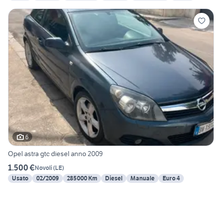
6
Opel astra gtc diesel anno 2009
1.500 €
Novoli
(
LE
)
Usato
02/2009
285000 Km
Diesel
Manuale
Euro 4