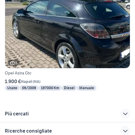
6
Opel Astra Gtc
1.900 €
Napoli
(
NA
)
Usato
09/2009
197000 Km
Diesel
Manuale
Più cercati
Correlati
Richerche simili
Suggerimenti
Ricerche consigliate