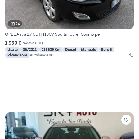
24
OPEL Astra 1.7 CDTI 110CV Sports Tourer Cosmo pe
1.950 €
Padova
(
PD
)
Usato
06/2011
288529 Km
Diesel
Manuale
Euro 5
Rivenditore
Autoimade srl