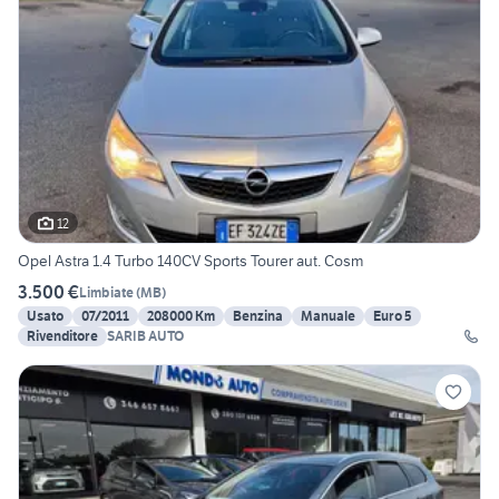
12
Opel Astra 1.4 Turbo 140CV Sports Tourer aut. Cosm
3.500 €
Limbiate
(
MB
)
Usato
07/2011
208000 Km
Benzina
Manuale
Euro 5
Rivenditore
SARIB AUTO