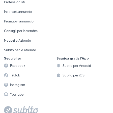
Informatica
Animali
Professionisti
Arredamento e
Console e
Accessori per
Casalinghi
Inserisci annuncio
Videogiochi
animali
Elettrodomestici
Promuovi annuncio
Audio/Video
Musica e Film
Giardino e Fai da te
Consigli per la vendita
Fotografia
Libri e Riviste
Abbigliamento e
Negozi e Aziende
Telefonia
Strumenti Musicali
Accessori
Subito per le aziende
Sports
Tutto per i bambini
Seguici su
Scarica gratis l'App
Biciclette
Facebook
Subito per Android
Collezionismo
TikTok
Subito per iOS
Instagram
YouTube