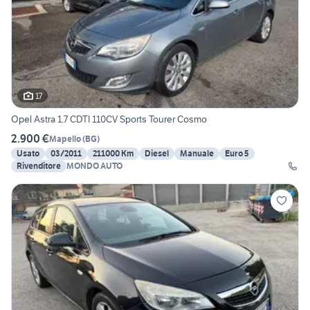
17
Opel Astra 1.7 CDTI 110CV Sports Tourer Cosmo
2.900 €
Mapello
(
BG
)
Usato
03/2011
211000 Km
Diesel
Manuale
Euro 5
Rivenditore
MONDO AUTO