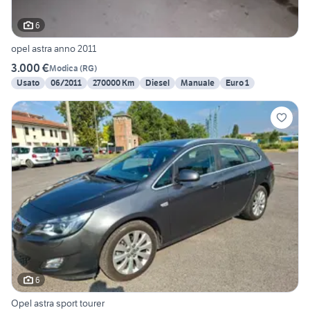
6
opel astra anno 2011
3.000 €
Modica
(
RG
)
Usato
06/2011
270000 Km
Diesel
Manuale
Euro 1
6
Opel astra sport tourer