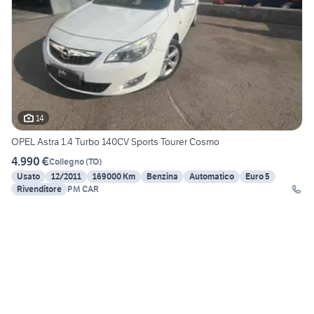
14
OPEL Astra 1.4 Turbo 140CV Sports Tourer Cosmo
4.990 €
Collegno
(
TO
)
Usato
12/2011
169000 Km
Benzina
Automatico
Euro 5
Rivenditore
PM CAR