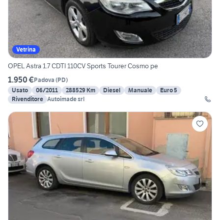
Vetrina
OPEL Astra 1.7 CDTI 110CV Sports Tourer Cosmo pe
1.950 €
Padova
(
PD
)
Usato
06/2011
288529 Km
Diesel
Manuale
Euro 5
Rivenditore
Autoimade srl