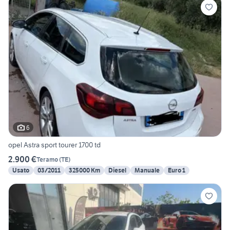
6
opel Astra sport tourer 1700 td
2.900 €
Teramo
(
TE
)
Usato
03/2011
325000 Km
Diesel
Manuale
Euro 1