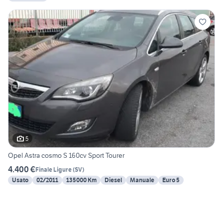
5
Opel Astra cosmo S 160cv Sport Tourer
4.400 €
Finale Ligure
(
SV
)
Usato
02/2011
135000 Km
Diesel
Manuale
Euro 5