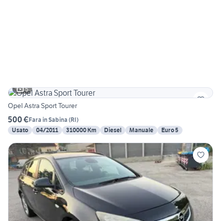
5
Opel Astra Sport Tourer
500 €
Fara in Sabina
(
RI
)
Usato
04/2011
310000 Km
Diesel
Manuale
Euro 5