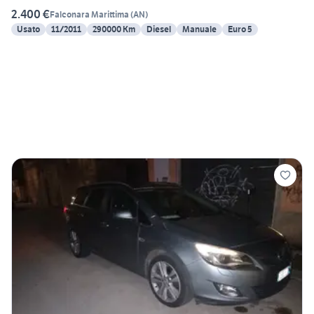
2.400 €
Falconara Marittima
(
AN
)
Usato
11/2011
290000 Km
Diesel
Manuale
Euro 5