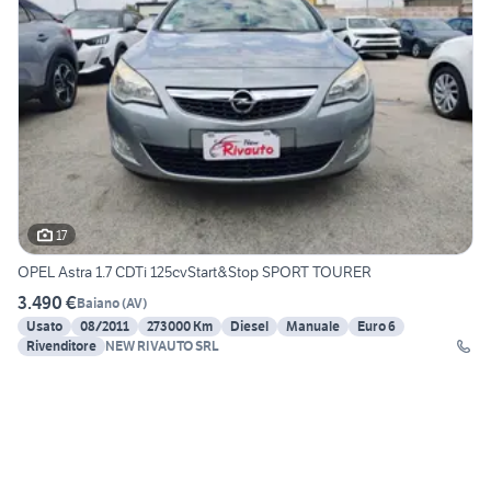
17
OPEL Astra 1.7 CDTi 125cvStart&Stop SPORT TOURER
3.490 €
Baiano
(
AV
)
Usato
08/2011
273000 Km
Diesel
Manuale
Euro 6
Rivenditore
NEW RIVAUTO SRL