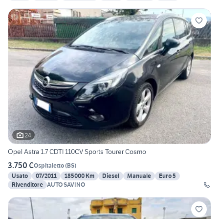
24
Opel Astra 1.7 CDTI 110CV Sports Tourer Cosmo
3.750 €
Ospitaletto
(
BS
)
Usato
07/2011
185000 Km
Diesel
Manuale
Euro 5
Rivenditore
AUTO SAVINO