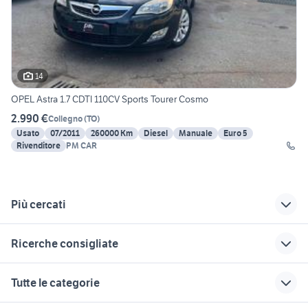
14
OPEL Astra 1.7 CDTI 110CV Sports Tourer Cosmo
2.990 €
Collegno
(
TO
)
Usato
07/2011
260000 Km
Diesel
Manuale
Euro 5
Rivenditore
PM CAR
Più cercati
Correlati
Richerche simili
Suggerimenti
Ricerche consigliate
opel zafira auto
opel astra sports
opel corsa 2011
tourer 2022
fiat panda auto
hyundai coupe
opel meriva auto
golf 8 usata
Tutte le categorie
opel astra 1700
opel mokka cambio
auto usate economiche
alfa romeo tonale
golf 8 gti
automatico
opel astra 2011
auto grandinate