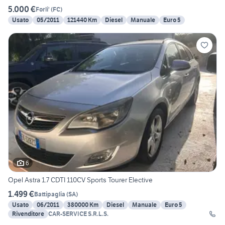
5.000 €
Forli'
(
FC
)
Usato
05/2011
121440 Km
Diesel
Manuale
Euro 5
6
Opel Astra 1.7 CDTI 110CV Sports Tourer Elective
1.499 €
Battipaglia
(
SA
)
Usato
06/2011
380000 Km
Diesel
Manuale
Euro 5
Rivenditore
CAR-SERVICE S.R.L.S.