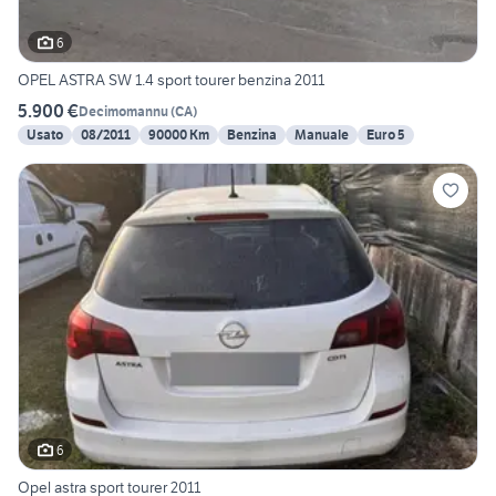
6
OPEL ASTRA SW 1.4 sport tourer benzina 2011
5.900 €
Decimomannu
(
CA
)
Usato
08/2011
90000 Km
Benzina
Manuale
Euro 5
6
Opel astra sport tourer 2011