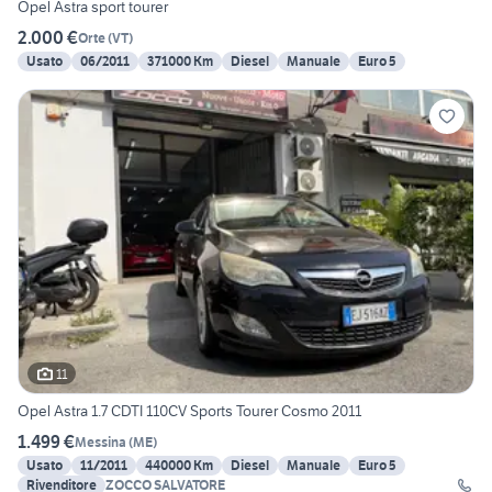
Opel Astra sport tourer
2.000 €
Orte
(
VT
)
Usato
06/2011
371000 Km
Diesel
Manuale
Euro 5
11
Opel Astra 1.7 CDTI 110CV Sports Tourer Cosmo 2011
1.499 €
Messina
(
ME
)
Usato
11/2011
440000 Km
Diesel
Manuale
Euro 5
Rivenditore
ZOCCO SALVATORE