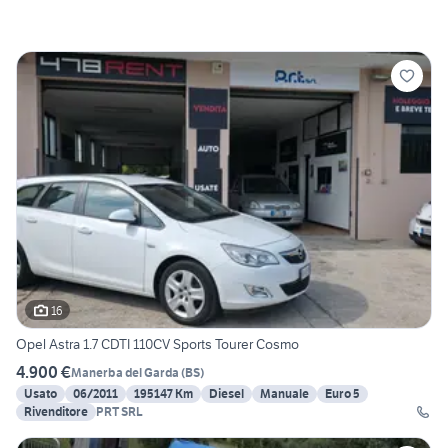
16
Opel Astra 1.7 CDTI 110CV Sports Tourer Cosmo
4.900 €
Manerba del Garda
(
BS
)
Usato
06/2011
195147 Km
Diesel
Manuale
Euro 5
Rivenditore
PRT SRL