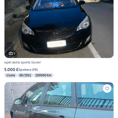
5
opel astra sports tourer
5.000 €
Spoltore
(
PE
)
Usato
08/2011
200000 Km