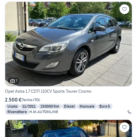
7
Opel Astra 1.7 CDTI 110CV Sports Tourer Cosmo
2.500 €
Torino
(
TO
)
Usato
11/2011
230000 Km
Diesel
Manuale
Euro 5
Rivenditore
H.M.AUTONLINE