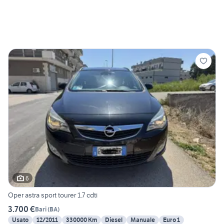
6
Oper astra sport tourer 1.7 cdti
3.700 €
Bari
(
BA
)
Usato
12/2011
330000 Km
Diesel
Manuale
Euro 1