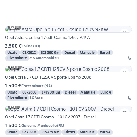
19
Opel Astra Opel 5p 1.7 cdti Cosmo 125cv 92KW ...
2.500 €
Torino
(
TO
)
Usato
01/2012
328000 Km
Diesel
Manuale
Euro 5
Rivenditore
MS Automobili srl
10
Opel Corsa 1.7 CDTI 125CV 5 porte Cosmo 2008
1.500 €
Frattaminore
(
NA
)
Usato
08/2008
178900 Km
Diesel
Manuale
Euro 4
Rivenditore
BGAuto
6
Opel Astra 1.7 CDTI Cosmo – 101 CV 2007 – Diesel
1.600 €
Guidonia Montecelio
(
RM
)
Usato
03/2007
215379 Km
Diesel
Manuale
Euro 4