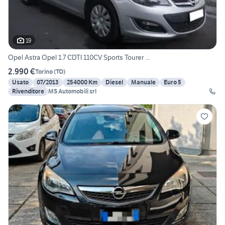
19
Opel Astra Opel 1.7 CDTI 110CV Sports Tourer ...
2.990 €
Torino
(
TO
)
Usato
07/2013
254000 Km
Diesel
Manuale
Euro 5
Rivenditore
MS Automobili srl