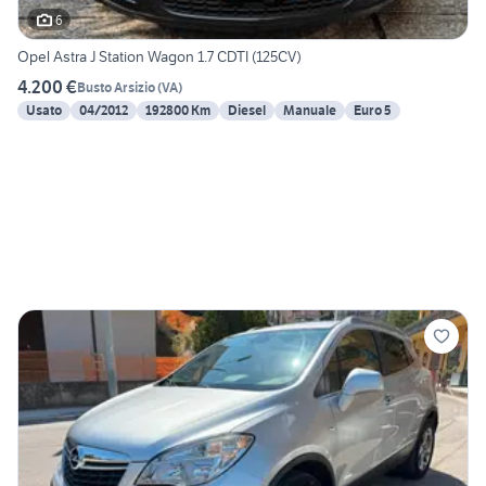
6
Opel Astra J Station Wagon 1.7 CDTI (125CV)
4.200 €
Busto Arsizio
(
VA
)
Usato
04/2012
192800 Km
Diesel
Manuale
Euro 5