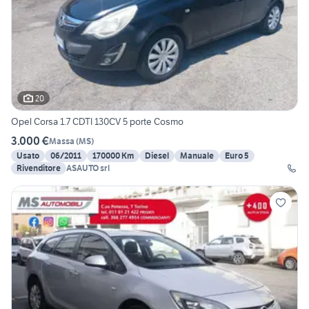
20
Opel Corsa 1.7 CDTI 130CV 5 porte Cosmo
3.000 €
Massa
(
MS
)
Usato
06/2011
170000 Km
Diesel
Manuale
Euro 5
Rivenditore
ASAUTO srl