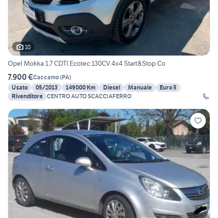
10
Opel Mokka 1.7 CDTI Ecotec 130CV 4x4 Start&Stop Co
7.900 €
Caccamo
(
PA
)
Usato
05/2013
149000 Km
Diesel
Manuale
Euro 5
Rivenditore
CENTRO AUTO SCACCIAFERRO