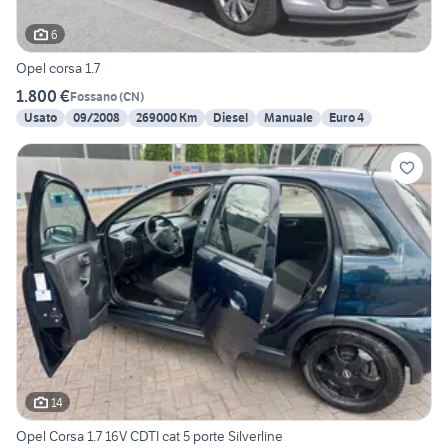
6
Opel corsa 1.7
1.800 €
Fossano
(
CN
)
Usato
09/2008
269000 Km
Diesel
Manuale
Euro 4
14
Opel Corsa 1.7 16V CDTI cat 5 porte Silverline