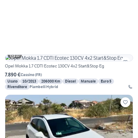
10
Opel Mokka 1.7 CDTI Ecotec 130CV 4x2 Start&Stop Eg
7.890 €
Cassino
(
FR
)
Usato
10/2013
206000 Km
Diesel
Manuale
Euro 5
Rivenditore
Piambelli Hybrid