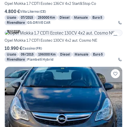
Opel Mokka 1.7 CDTI Ecotec 136CV 4x2 Start&Stop Co
4.800 €
Villa Literno
(
CE
)
Usato
07/2015
250000 Km
Diesel
Manuale
Euro 5
Rivenditore
GS-DRIVE CAR
23
Opel Mokka 1.7 CDTI Ecotec 130CV 4x2 aut. Cosmo NE
10.990 €
Cassino
(
FR
)
Usato
09/2015
196000 Km
Diesel
Manuale
Euro 5
Rivenditore
Piambelli Hybrid