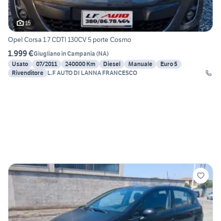
15
Opel Corsa 1.7 CDTI 130CV 5 porte Cosmo
1.999 €
Giugliano in Campania
(
NA
)
Usato
07/2011
240000 Km
Diesel
Manuale
Euro 5
Rivenditore
L.F AUTO DI LANNA FRANCESCO