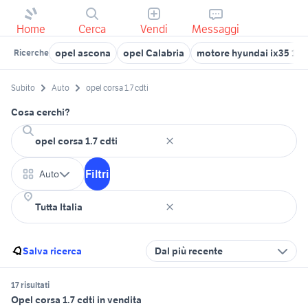
Home
Cerca
Vendi
Messaggi
opel ascona
opel Calabria
motore hyundai ix35 1.7 
Ricerche
Subito
Auto
opel corsa 1.7 cdti
Cosa cerchi?
Filtri
Auto
Salva ricerca
Dal più recente
17 risultati
Opel corsa 1.7 cdti in vendita