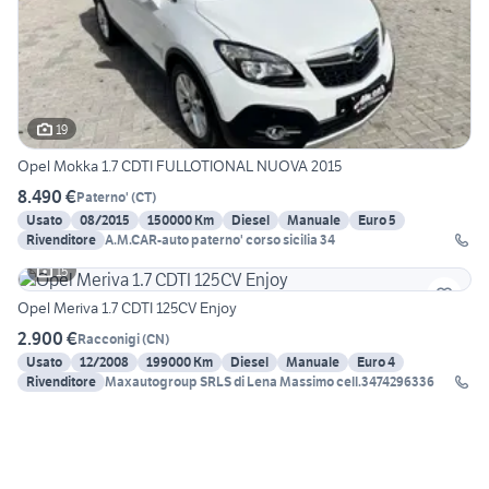
19
Opel Mokka 1.7 CDTI FULLOTIONAL NUOVA 2015
8.490 €
Paterno'
(
CT
)
Usato
08/2015
150000 Km
Diesel
Manuale
Euro 5
Rivenditore
A.M.CAR-auto paterno' corso sicilia 34
15
Opel Meriva 1.7 CDTI 125CV Enjoy
2.900 €
Racconigi
(
CN
)
Usato
12/2008
199000 Km
Diesel
Manuale
Euro 4
Rivenditore
Maxautogroup SRLS di Lena Massimo cell.3474296336