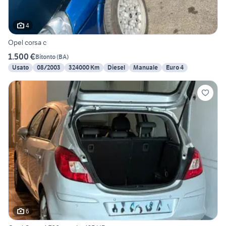
4
Opel corsa c
1.500 €
Bitonto
(
BA
)
Usato
08/2003
324000 Km
Diesel
Manuale
Euro 4
6