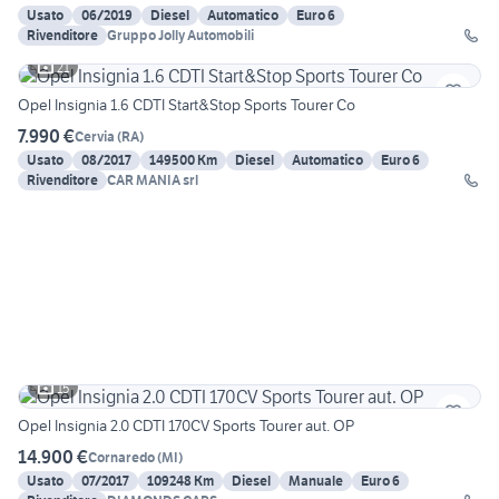
Usato
06/2019
Diesel
Automatico
Euro 6
Rivenditore
Gruppo Jolly Automobili
21
Opel Insignia 1.6 CDTI Start&Stop Sports Tourer Co
7.990 €
Cervia
(
RA
)
Usato
08/2017
149500 Km
Diesel
Automatico
Euro 6
Rivenditore
CAR MANIA srl
15
Opel Insignia 2.0 CDTI 170CV Sports Tourer aut. OP
14.900 €
Cornaredo
(
MI
)
Usato
07/2017
109248 Km
Diesel
Manuale
Euro 6