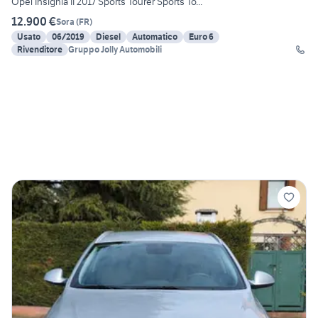
Opel Insignia II 2017 Sports Tourer Sports To...
12.900 €
Sora
(
FR
)
Usato
06/2019
Diesel
Automatico
Euro 6
Rivenditore
Gruppo Jolly Automobili