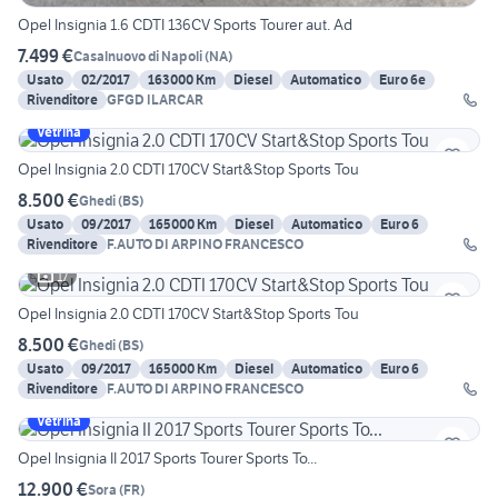
Opel Insignia 1.6 CDTI 136CV Sports Tourer aut. Ad
7.499 €
Casalnuovo di Napoli
(
NA
)
Usato
02/2017
163000 Km
Diesel
Automatico
Euro 6e
Rivenditore
GFGD ILARCAR
Vetrina
Opel Insignia 2.0 CDTI 170CV Start&Stop Sports Tou
8.500 €
Ghedi
(
BS
)
Usato
09/2017
165000 Km
Diesel
Automatico
Euro 6
Rivenditore
F.AUTO DI ARPINO FRANCESCO
17
Opel Insignia 2.0 CDTI 170CV Start&Stop Sports Tou
8.500 €
Ghedi
(
BS
)
Usato
09/2017
165000 Km
Diesel
Automatico
Euro 6
Rivenditore
F.AUTO DI ARPINO FRANCESCO
Vetrina
Opel Insignia II 2017 Sports Tourer Sports To...
12.900 €
Sora
(
FR
)