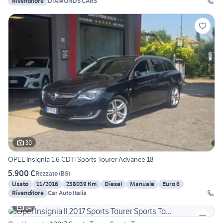
Rivenditore
DIAMONDS CARS
30
OPEL Insignia 1.6 CDTI Sports Tourer Advance 18"
5.900 €
Rezzato
(
BS
)
Usato
11/2016
238039 Km
Diesel
Manuale
Euro 6
Rivenditore
Car Auto Italia
14