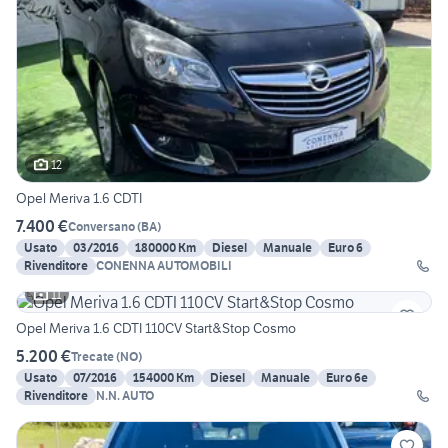
12
Opel Meriva 1.6 CDTI
7.400 €
Conversano
(
BA
)
Usato
03/2016
180000 Km
Diesel
Manuale
Euro 6
Rivenditore
CONENNA AUTOMOBILI
11
Opel Meriva 1.6 CDTI 110CV Start&Stop Cosmo
5.200 €
Trecate
(
NO
)
Usato
07/2016
154000 Km
Diesel
Manuale
Euro 6e
Rivenditore
N.N. AUTO