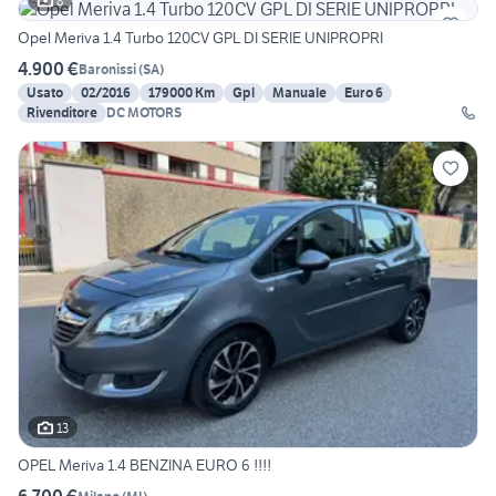
8
Opel Meriva 1.4 Turbo 120CV GPL DI SERIE UNIPROPRI
4.900 €
Baronissi
(
SA
)
Usato
02/2016
179000 Km
Gpl
Manuale
Euro 6
Rivenditore
DC MOTORS
13
OPEL Meriva 1.4 BENZINA EURO 6 !!!!