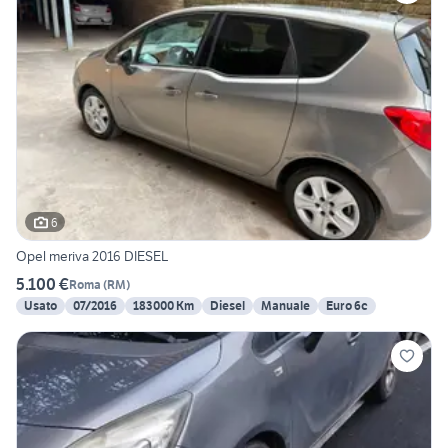
6
Opel meriva 2016 DIESEL
5.100 €
Roma
(
RM
)
Usato
07/2016
183000 Km
Diesel
Manuale
Euro 6c