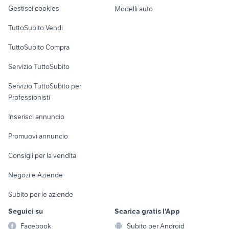
altro
Gestisci cookies
Modelli auto
Case vacanza
TuttoSubito Vendi
Uffici e Locali
TuttoSubito Compra
commerciali
Servizio TuttoSubito
elettronica
per la casa e la
sports e hobby
Servizio TuttoSubito per
persona
Informatica
Animali
Professionisti
Arredamento e
Console e
Accessori per
Casalinghi
Inserisci annuncio
Videogiochi
animali
Elettrodomestici
Promuovi annuncio
Audio/Video
Musica e Film
Giardino e Fai da te
Consigli per la vendita
Fotografia
Libri e Riviste
Abbigliamento e
Negozi e Aziende
Telefonia
Strumenti Musicali
Accessori
Subito per le aziende
Sports
Tutto per i bambini
Seguici su
Scarica gratis l'App
Biciclette
Facebook
Subito per Android