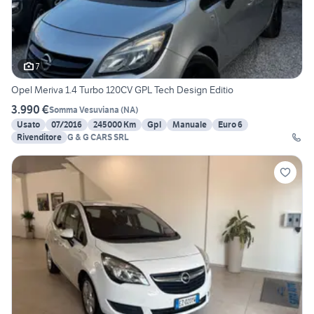
7
Opel Meriva 1.4 Turbo 120CV GPL Tech Design Editio
3.990 €
Somma Vesuviana
(
NA
)
Usato
07/2016
245000 Km
Gpl
Manuale
Euro 6
Rivenditore
G & G CARS SRL