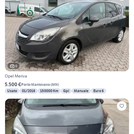
6
Opel Meriva
5.500 €
Porto Mantovano
(
MN
)
Usato
01/2016
150000 Km
Gpl
Manuale
Euro 6