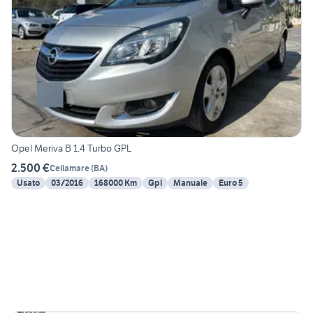
Opel Meriva B 1.4 Turbo GPL
2.500 €
Cellamare
(
BA
)
Usato
03/2016
168000 Km
Gpl
Manuale
Euro 5