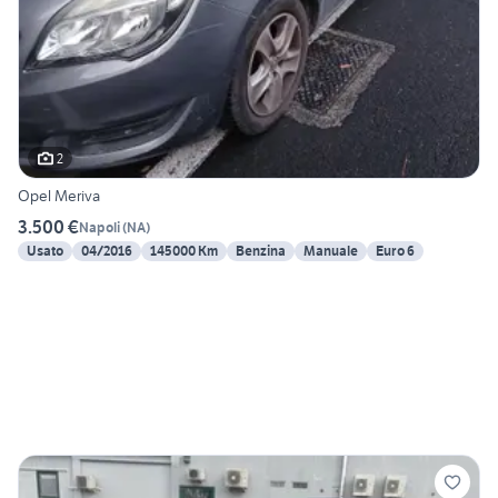
2
Opel Meriva
3.500 €
Napoli
(
NA
)
Usato
04/2016
145000 Km
Benzina
Manuale
Euro 6