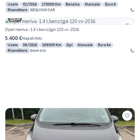
Usato
02/2016
170000 Km
Benzina
Manuale
Euro 6
Rivenditore
SEQUINO CAR
26
Opel meriva -1.4 t.benz/gpl-120 cv-2016
5.400 €
Napoli
(
NA
)
Usato
06/2016
169000 Km
Gpl
Manuale
Euro 6e
Rivenditore
Gemi srls