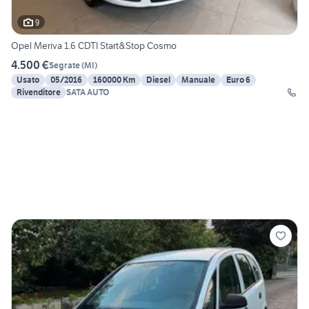
9
Opel Meriva 1.6 CDTI Start&Stop Cosmo
4.500 €
Segrate
(
MI
)
Usato
05/2016
160000 Km
Diesel
Manuale
Euro 6
Rivenditore
SATA AUTO