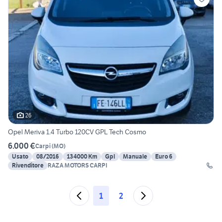
26
Opel Meriva 1.4 Turbo 120CV GPL Tech Cosmo
6.000 €
Carpi
(
MO
)
Usato
08/2016
134000 Km
Gpl
Manuale
Euro 6
Rivenditore
RAZA MOTORS CARPI
1
2