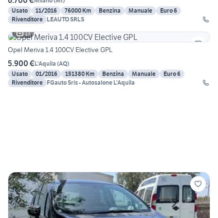
6.700 €
Milano
(
MI
)
Usato
11/2016
76000 Km
Benzina
Manuale
Euro 6
Rivenditore
LEAUTO SRLS
13
Opel Meriva 1.4 100CV Elective GPL
5.900 €
L'Aquila
(
AQ
)
Usato
01/2016
151380 Km
Benzina
Manuale
Euro 6
Rivenditore
FGauto Srls - Autosalone L'Aquila