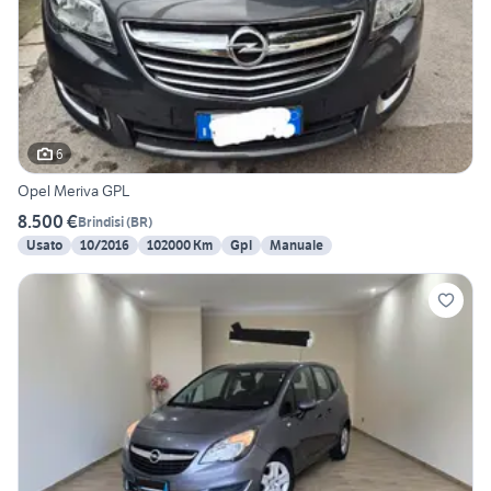
6
Opel Meriva GPL
8.500 €
Brindisi
(
BR
)
Usato
10/2016
102000 Km
Gpl
Manuale