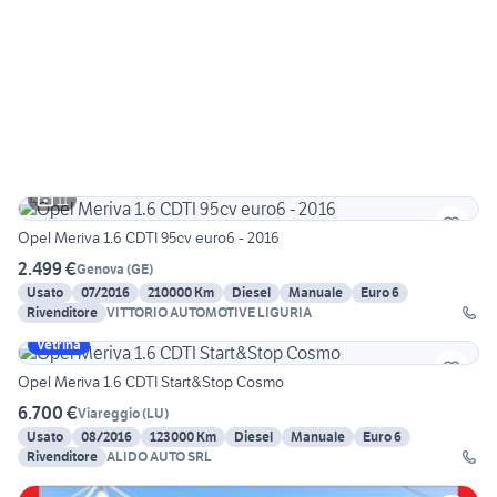
11
Opel Meriva 1.6 CDTI 95cv euro6 - 2016
2.499 €
Genova
(
GE
)
Usato
07/2016
210000 Km
Diesel
Manuale
Euro 6
Rivenditore
VITTORIO AUTOMOTIVE LIGURIA
Vetrina
Opel Meriva 1.6 CDTI Start&Stop Cosmo
6.700 €
Viareggio
(
LU
)
Usato
08/2016
123000 Km
Diesel
Manuale
Euro 6
Rivenditore
ALIDO AUTO SRL