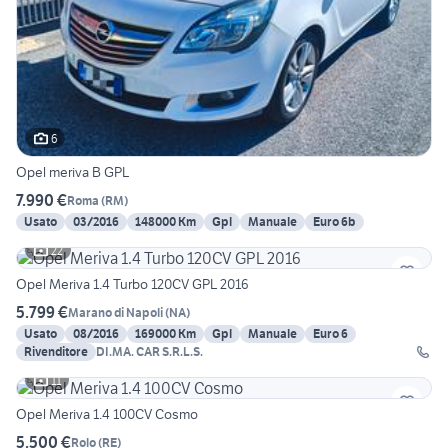
6
Opel meriva B GPL
7.990 €
Roma
(
RM
)
Usato
03/2016
148000 Km
Gpl
Manuale
Euro 6b
22
Opel Meriva 1.4 Turbo 120CV GPL 2016
5.799 €
Marano di Napoli
(
NA
)
Usato
08/2016
169000 Km
Gpl
Manuale
Euro 6
Rivenditore
DI.MA. CAR S.R.L.S.
11
Opel Meriva 1.4 100CV Cosmo
5.500 €
Rolo
(
RE
)