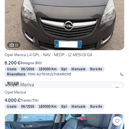
10
Opel Meriva 1.4 GPL - NAV. - NEOP. - 12 MESI DI GA
6.200 €
Bologna
(
BO
)
Usato
06/2016
150000 Km
Gpl
Manuale
Euro 6e
Rivenditore
TONI AUTO MULTIMARCHE
6
Opel Meriva
4.000 €
Trento
(
TN
)
Usato
06/2016
180000 Km
Gpl
Manuale
Euro 6e