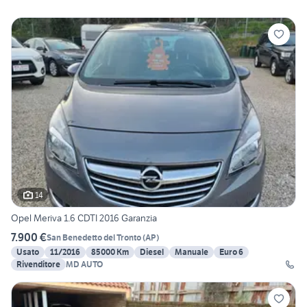
14
Opel Meriva 1.6 CDTI 2016 Garanzia
7.900 €
San Benedetto del Tronto
(
AP
)
Usato
11/2016
85000 Km
Diesel
Manuale
Euro 6
Rivenditore
MD AUTO