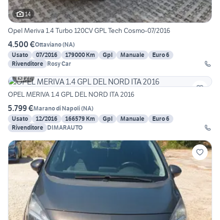
14
Opel Meriva 1.4 Turbo 120CV GPL Tech Cosmo-07/2016
4.500 €
Ottaviano
(
NA
)
Usato
07/2016
179000 Km
Gpl
Manuale
Euro 6
Rivenditore
Rosy Car
27
OPEL MERIVA 1.4 GPL DEL NORD ITA 2016
5.799 €
Marano di Napoli
(
NA
)
Usato
12/2016
166579 Km
Gpl
Manuale
Euro 6
Rivenditore
DIMARAUTO