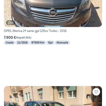
6
OPEL Meriva 2ª serie gpl 120cv Turbo - 2016
7.900 €
Napoli
(
NA
)
Usato
11/2016
97000 Km
Gpl
Manuale