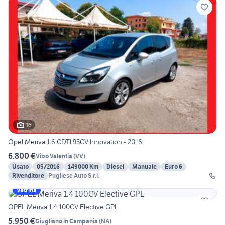
16
Opel Meriva 1.6 CDTI 95CV Innovation - 2016
6.800 €
Vibo Valentia
(
VV
)
Usato
05/2016
149000 Km
Diesel
Manuale
Euro 6
Rivenditore
Pugliese Auto S.r.l.
Vetrina
OPEL Meriva 1.4 100CV Elective GPL
5.950 €
Giugliano in Campania
(
NA
)