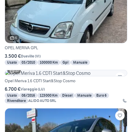
6
OPEL MERIVA GPL
3.500 €
Dueville
(
VI
)
Usato
03/2010
100000 Km
Gpl
Manuale
10
Opel Meriva 1.6 CDTI Start&Stop Cosmo
6.700 €
Viareggio
(
LU
)
Usato
08/2016
123000 Km
Diesel
Manuale
Euro 6
Rivenditore
ALIDO AUTO SRL