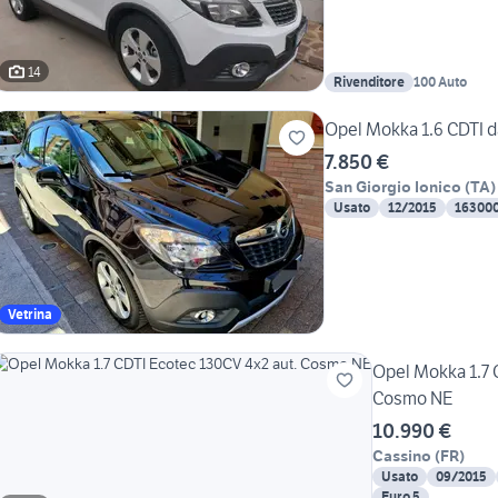
14
Rivenditore
100 Auto
Opel Mokka 1.6 CDTI d
7.850 €
San Giorgio Ionico
(
TA
)
Usato
12/2015
16300
Vetrina
Opel Mokka 1.7 
Cosmo NE
10.990 €
Cassino
(
FR
)
Usato
09/2015
Euro 5