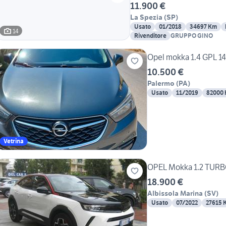
11.900 €
La Spezia
(
SP
)
Usato
01/2018
34697 Km
14
Rivenditore
GRUPPO GINO
Opel mokka 1.4 GPL 1
10.500 €
Palermo
(
PA
)
Usato
11/2019
82000
Vetrina
OPEL Mokka 1.2 TURB
18.900 €
Albissola Marina
(
SV
)
Usato
07/2022
27615 