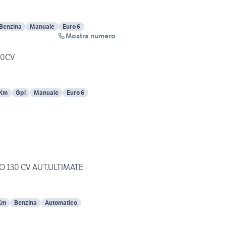
Benzina
Manuale
Euro 6
Mostra numero
40CV
 Km
Gpl
Manuale
Euro 6
O 130 CV AUT.ULTIMATE
Km
Benzina
Automatico