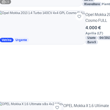
23
Rivenditore
Piamb
Opel Mokka 20
Cosmo FULL
4.000 €
Aprilia
(
LT
)
Usato
04/201
Vetrina
Urgente
Euro 5
OPEL Mokka X 1.6 Ultimate