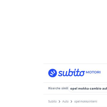
opel mokka cambio au
Ricerche
simili
Subito
Auto
opel mokka interni