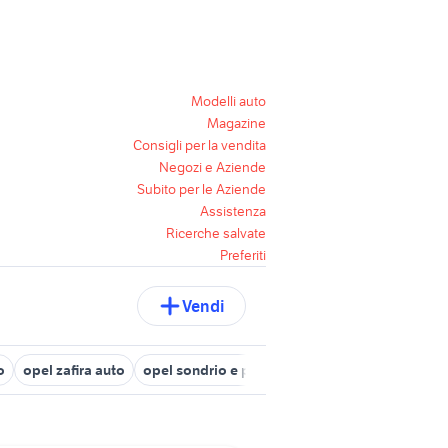
Modelli auto
Magazine
Consigli per la vendita
Negozi e Aziende
Subito per le Aziende
Assistenza
Ricerche salvate
Preferiti
Vendi
o
opel zafira auto
opel sondrio e provincia
pavimenti x interni