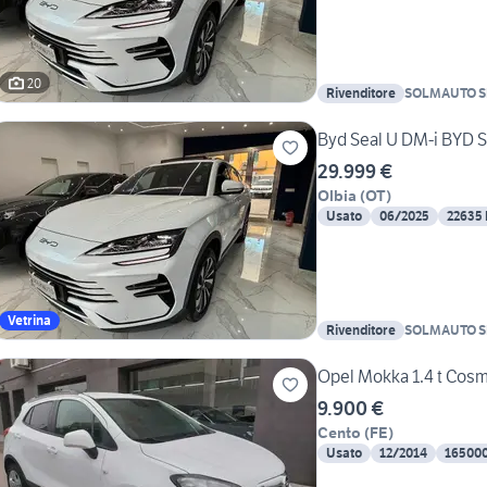
20
Rivenditore
SOLMAUTO S
Byd Seal U DM-i BYD S
29.999 €
Olbia
(
OT
)
Usato
06/2025
22635
Vetrina
Rivenditore
SOLMAUTO S
Opel Mokka 1.4 t Cosm
9.900 €
Cento
(
FE
)
Usato
12/2014
16500