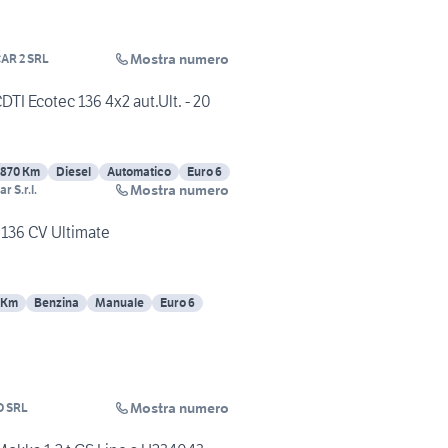
Mostra numero
AR 2 SRL
TI Ecotec 136 4x2 aut.Ult. - 20
1870 Km
Diesel
Automatico
Euro 6
Mostra numero
r S.r.l.
136 CV Ultimate
 Km
Benzina
Manuale
Euro 6
Mostra numero
O SRL