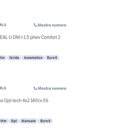
Mostra numero
RLS
EAL U DM-I 1.5 phev Comfort 2
 Km
Ibrida
Automatico
Euro 6
Mostra numero
RLS
o Gpl-tech 4x2 140cv E6
0 Km
Gpl
Manuale
Euro 6