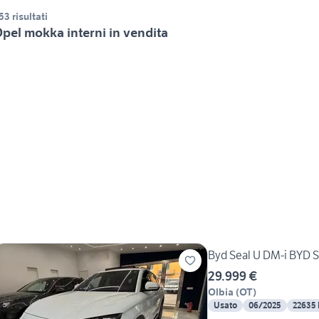
53 risultati
pel mokka interni in vendita
Byd Seal U DM-i BYD S
29.999 €
Olbia
(
OT
)
Usato
06/2025
22635