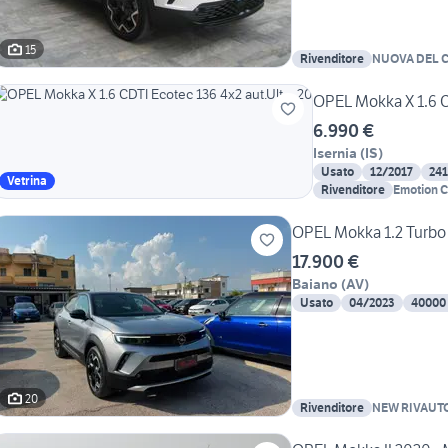
15
Rivenditore
NUOVA DEL C
OPEL Mokka X 1.6 CD
6.990 €
Isernia
(
IS
)
Usato
12/2017
24
Vetrina
Rivenditore
Emotion Ca
OPEL Mokka 1.2 Turbo 
17.900 €
Baiano
(
AV
)
Usato
04/2023
40000
20
Rivenditore
NEW RIVAUT