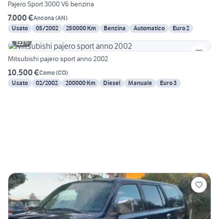
Pajero Sport 3000 V6 benzina
7.000 €
Ancona
(
AN
)
Usato
05/2002
250000 Km
Benzina
Automatico
Euro 2
5
Mitsubishi pajero sport anno 2002
10.500 €
Como
(
CO
)
Usato
02/2002
200000 Km
Diesel
Manuale
Euro 3