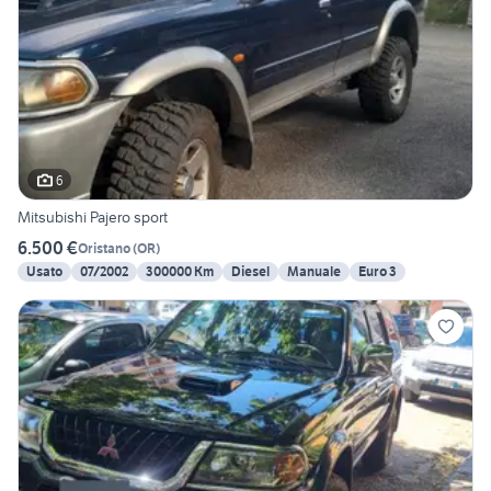
6
Mitsubishi Pajero sport
6.500 €
Oristano
(
OR
)
Usato
07/2002
300000 Km
Diesel
Manuale
Euro 3