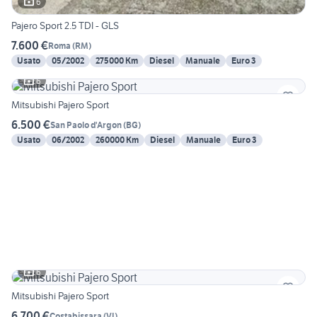
6
Pajero Sport 2.5 TDI - GLS
7.600 €
Roma
(
RM
)
Usato
05/2002
275000 Km
Diesel
Manuale
Euro 3
6
Mitsubishi Pajero Sport
6.500 €
San Paolo d'Argon
(
BG
)
Usato
06/2002
260000 Km
Diesel
Manuale
Euro 3
6
Mitsubishi Pajero Sport
6.700 €
Costabissara
(
VI
)