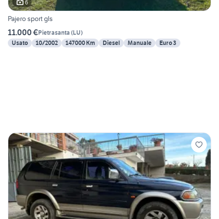
6
Pajero sport gls
11.000 €
Pietrasanta
(
LU
)
Usato
10/2002
147000 Km
Diesel
Manuale
Euro 3