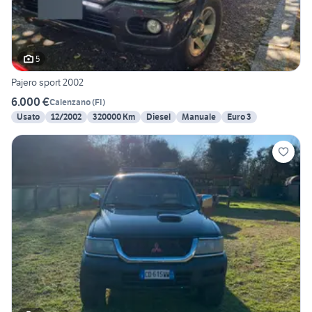
5
Pajero sport 2002
6.000 €
Calenzano
(
FI
)
Usato
12/2002
320000 Km
Diesel
Manuale
Euro 3