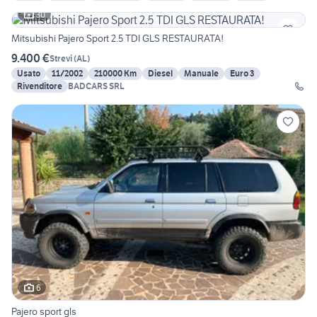
30
Mitsubishi Pajero Sport 2.5 TDI GLS RESTAURATA!
9.400 €
Strevi
(
AL
)
Usato
11/2002
210000 Km
Diesel
Manuale
Euro 3
Rivenditore
BADCARS SRL
6
Pajero sport gls