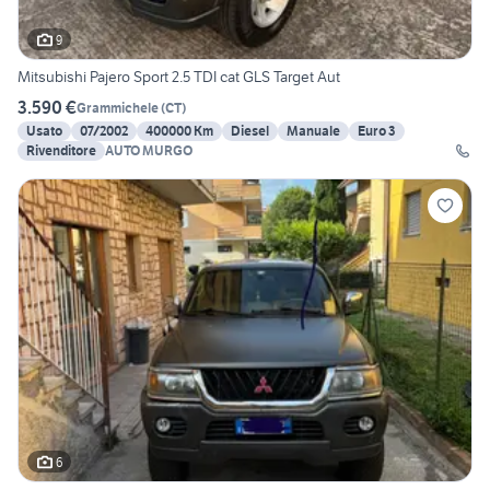
9
Mitsubishi Pajero Sport 2.5 TDI cat GLS Target Aut
3.590 €
Grammichele
(
CT
)
Usato
07/2002
400000 Km
Diesel
Manuale
Euro 3
Rivenditore
AUTO MURGO
6