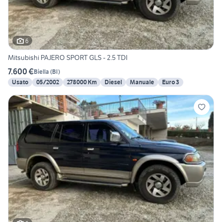
6
Mitsubishi PAJERO SPORT GLS - 2.5 TDI
7.600 €
Biella
(
BI
)
Usato
05/2002
278000 Km
Diesel
Manuale
Euro 3