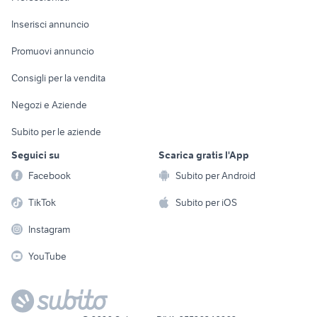
Arredamento e
Console e
Accessori per
Casalinghi
Inserisci annuncio
Videogiochi
animali
Elettrodomestici
Promuovi annuncio
Audio/Video
Musica e Film
Giardino e Fai da te
Consigli per la vendita
Fotografia
Libri e Riviste
Abbigliamento e
Negozi e Aziende
Telefonia
Strumenti Musicali
Accessori
Subito per le aziende
Sports
Tutto per i bambini
Seguici su
Scarica gratis l'App
Biciclette
Facebook
Subito per Android
Collezionismo
TikTok
Subito per iOS
Instagram
YouTube