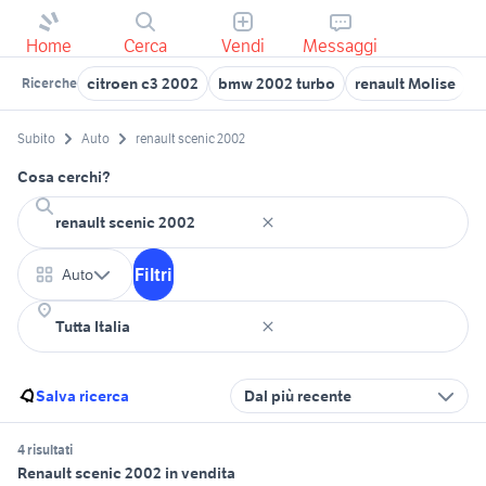
Home
Cerca
Vendi
Messaggi
citroen c3 2002
bmw 2002 turbo
renault Molise
2
Ricerche
Subito
Auto
renault scenic 2002
Cosa cerchi?
Filtri
Auto
Salva ricerca
Dal più recente
4 risultati
Renault scenic 2002 in vendita