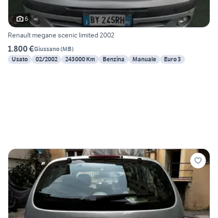
6
Renault megane scenic limited 2002
1.800 €
Giussano
(
MB
)
Usato
02/2002
243000 Km
Benzina
Manuale
Euro 3