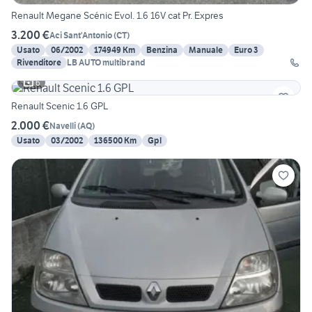
Renault Megane Scénic Evol. 1.6 16V cat Pr. Expres
3.200 €
Aci Sant'Antonio
(
CT
)
Usato
06/2002
174949 Km
Benzina
Manuale
Euro 3
Rivenditore
LB AUTO multibrand
6
Renault Scenic 1.6 GPL
2.000 €
Navelli
(
AQ
)
Usato
03/2002
136500 Km
Gpl