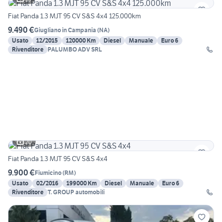
Fiat Panda 1.3 MJT 95 CV S&S 4x4 125.000km
9.490 €
Giugliano in Campania
(
NA
)
Usato
12/2015
120000 Km
Diesel
Manuale
Euro 6
Rivenditore
PALUMBO ADV SRL
20
Fiat Panda 1.3 MJT 95 CV S&S 4x4
9.900 €
Fiumicino
(
RM
)
Usato
02/2016
199000 Km
Diesel
Manuale
Euro 6
Rivenditore
T. GROUP automobili