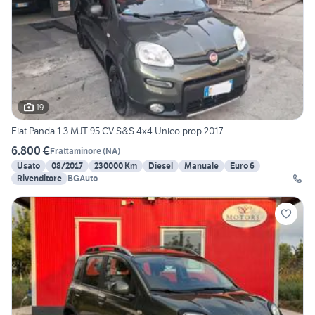
19
Fiat Panda 1.3 MJT 95 CV S&S 4x4 Unico prop 2017
6.800 €
Frattaminore
(
NA
)
Usato
08/2017
230000 Km
Diesel
Manuale
Euro 6
Rivenditore
BGAuto