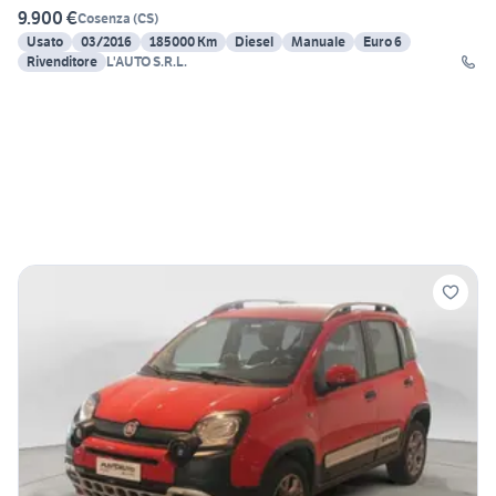
9.900 €
Cosenza
(
CS
)
Usato
03/2016
185000 Km
Diesel
Manuale
Euro 6
Rivenditore
L'AUTO S.R.L.