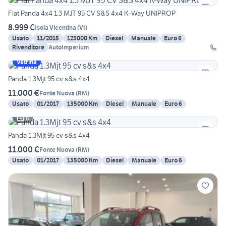
Fiat Panda 4x4 1.3 MJT 95 CV S&S 4x4 K-Way UNIPROP
8.999 €
Isola Vicentina
(
VI
)
Usato
11/2015
123000 Km
Diesel
Manuale
Euro 6
Rivenditore
AutoImperium
Vetrina
Panda 1.3Mjt 95 cv s&s 4x4
11.000 €
Fonte Nuova
(
RM
)
Usato
01/2017
135000 Km
Diesel
Manuale
Euro 6
6
Panda 1.3Mjt 95 cv s&s 4x4
11.000 €
Fonte Nuova
(
RM
)
Usato
01/2017
135000 Km
Diesel
Manuale
Euro 6