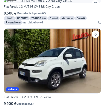
Fiat Panda 1.3 MJT 95 CV S&S City Cross
8.500 €
Monteforte Irpino
(
AV
)
Usato
08/2017
204000 Km
Diesel
Manuale
Euro 6
Rivenditore
marchitiello4x4
Vetrina
Fiat Panda 1.3 MJT 95 CV S&S 4x4
9.900 €
Cosenza
(
CS
)