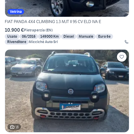
Vetrina
FIAT PANDA 4X4 CLIMBING 1.3 MJT II 95 CV ELD IVA E
10.900 €
Pietraperzia
(
EN
)
Usato
06/2016
149000 Km
Diesel
Manuale
Euro 6e
Rivenditore
Miccichè Auto Srl
18