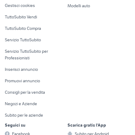
Veicoli commerciali
altro
Gestisci cookies
Modelli auto
Case vacanza
TuttoSubito Vendi
Uffici e Locali
TuttoSubito Compra
commerciali
Servizio TuttoSubito
elettronica
per la casa e la
sports e hobby
Servizio TuttoSubito per
persona
Informatica
Animali
Professionisti
Arredamento e
Console e
Accessori per
Casalinghi
Inserisci annuncio
Videogiochi
animali
Elettrodomestici
Promuovi annuncio
Audio/Video
Musica e Film
Giardino e Fai da te
Consigli per la vendita
Fotografia
Libri e Riviste
Abbigliamento e
Negozi e Aziende
Telefonia
Strumenti Musicali
Accessori
Subito per le aziende
Sports
Tutto per i bambini
Seguici su
Scarica gratis l'App
Biciclette
Facebook
Subito per Android