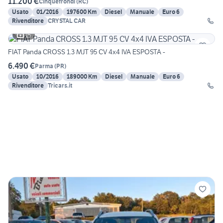
11.200 €
Cinquefrondi
(
RC
)
Usato
01/2016
197600 Km
Diesel
Manuale
Euro 6
Rivenditore
CRYSTAL CAR
15
FIAT Panda CROSS 1.3 MJT 95 CV 4x4 IVA ESPOSTA -
6.490 €
Parma
(
PR
)
Usato
10/2016
189000 Km
Diesel
Manuale
Euro 6
Rivenditore
Tricars.it