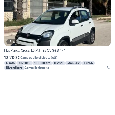
8
Fiat Panda Cross 1.3 MJT 95 CV S&S 4x4
13.200 €
Campobello di Licata
(
AG
)
Usato
10/2015
133000 Km
Diesel
Manuale
Euro 6
Rivenditore
Cammilleritrucks