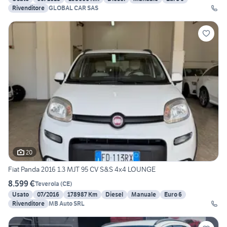
Rivenditore
GLOBAL CAR SAS
20
Fiat Panda 2016 1.3 MJT 95 CV S&S 4x4 LOUNGE
8.599 €
Teverola
(
CE
)
Usato
07/2016
178987 Km
Diesel
Manuale
Euro 6
Rivenditore
MB Auto SRL