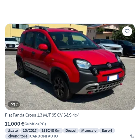
7
Fiat Panda Cross 1.3 MJT 95 CV S&S 4x4
11.000 €
Gubbio
(
PG
)
Usato
10/2017
155240 Km
Diesel
Manuale
Euro 6
Rivenditore
CARDONI AUTO