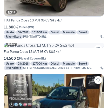
14
FIAT Panda Cross 1.3 MJT 95 CV S&S 4x4
11.800 €
Cuneo
(
CN
)
Usato
06/2017
131000 Km
Diesel
Manuale
Euro 6
Rivenditore
PUNTOAUTO SRL
20
Fiat Panda Cross 1.3 MJT 95 CV S&S 4x4
14.500 €
Pieve di Cadore
(
BL
)
Usato
08/2018
127000 Km
Diesel
Manuale
Euro 6
Rivenditore
OFFICINA CADORE S.N.C. DI DE BETTIN EMILIO & C.