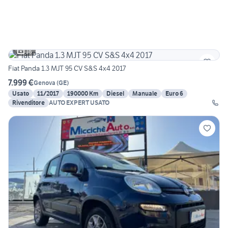
18
Fiat Panda 1.3 MJT 95 CV S&S 4x4 2017
7.999 €
Genova
(
GE
)
Usato
11/2017
190000 Km
Diesel
Manuale
Euro 6
Rivenditore
AUTO EXPERT USATO