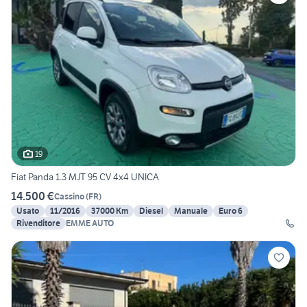
19
Fiat Panda 1.3 MJT 95 CV 4x4 UNICA
14.500 €
Cassino
(
FR
)
Usato
11/2016
37000 Km
Diesel
Manuale
Euro 6
Rivenditore
EMME AUTO