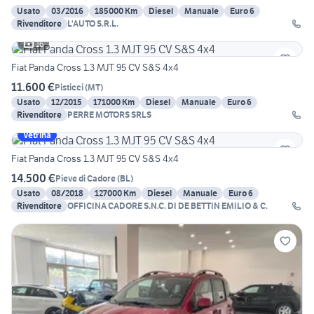
Usato
03/2016
185000 Km
Diesel
Manuale
Euro 6
Rivenditore
L'AUTO S.R.L.
16
Fiat Panda Cross 1.3 MJT 95 CV S&S 4x4
11.600 €
Pisticci
(
MT
)
Usato
12/2015
171000 Km
Diesel
Manuale
Euro 6
Rivenditore
PERRE MOTORS SRLS
Vetrina
Fiat Panda Cross 1.3 MJT 95 CV S&S 4x4
14.500 €
Pieve di Cadore
(
BL
)
Usato
08/2018
127000 Km
Diesel
Manuale
Euro 6
Rivenditore
OFFICINA CADORE S.N.C. DI DE BETTIN EMILIO & C.