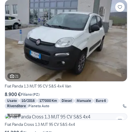
21
Fiat Panda 1.3 MJT 95 CV S&S 4x4 Van
8.900 €
Filiano
(
PZ
)
Usato
10/2016
177000 Km
Diesel
Manuale
Euro 6
Rivenditore
Pianeta Auto
12
Fiat Panda Cross 1.3 MJT 95 CV S&S 4x4