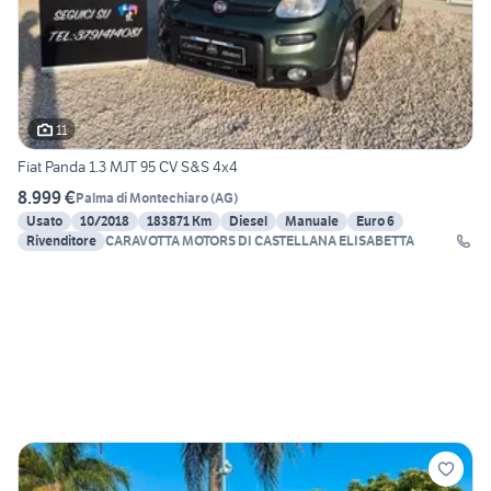
11
Fiat Panda 1.3 MJT 95 CV S&S 4x4
8.999 €
Palma di Montechiaro
(
AG
)
Usato
10/2018
183871 Km
Diesel
Manuale
Euro 6
Rivenditore
CARAVOTTA MOTORS DI CASTELLANA ELISABETTA