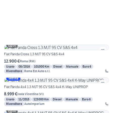
14
Fiat Panda Cross 1.3 MJT 95 CV S&S 4x4
12.900 €
Roma
(
RM
)
Usato
08/2016
101000 Km
Diesel
Manuale
Euro 6
Rivenditore
Roma Est Auto s.r.l.
Vetrina
Fiat Panda 4x4 1.3 MJT 95 CV S&S 4x4 K-Way UNIPROP
8.999 €
Isola Vicentina
(
VI
)
Usato
11/2015
123000 Km
Diesel
Manuale
Euro 6
Rivenditore
AutoImperium
19