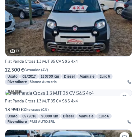
13
Fiat Panda Cross 1.3 MJT 95 CV S&S 4x4
12.300 €
Gesualdo
(
AV
)
Usato
02/2017
180700 Km
Diesel
Manuale
Euro 6
Rivenditore
Bianco Auto srls
21
Fiat Panda Cross 1.3 MJT 95 CV S&S 4x4
13.990 €
Cherasco
(
CN
)
Usato
09/2016
90000 Km
Diesel
Manuale
Euro 6
Rivenditore
PMS AUTO SRL