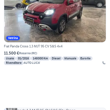
Vetrina
Fiat Panda Cross 1.3 MJT 95 CV S&S 4x4
11.500 €
Rosarno
(
RC
)
Usato
01/2016
148000 Km
Diesel
Manuale
Euro 6e
Rivenditore
AUTO LUCA'
15