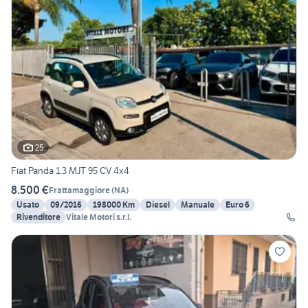
25
Fiat Panda 1.3 MJT 95 CV 4x4
8.500 €
Frattamaggiore
(
NA
)
Usato
09/2016
198000 Km
Diesel
Manuale
Euro 6
Rivenditore
Vitale Motori s.r.l.