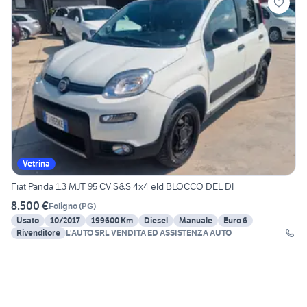
Vetrina
Fiat Panda 1.3 MJT 95 CV S&S 4x4 eld BLOCCO DEL DI
8.500 €
Foligno
(
PG
)
Usato
10/2017
199600 Km
Diesel
Manuale
Euro 6
Rivenditore
L'AUTO SRL VENDITA ED ASSISTENZA AUTO