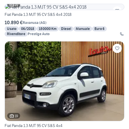
15
Fiat Panda 1.3 MJT 95 CV S&S 4x4 2018
10.890 €
Ravanusa
(
AG
)
Usato
06/2018
150000 Km
Diesel
Manuale
Euro 6
Rivenditore
Prestige Auto
19
Fiat Panda 1.3 MJT 95 CV S&S 4x4