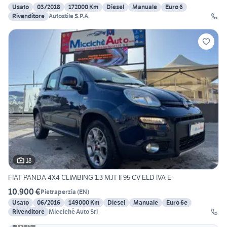
Usato
03/2018
172000 Km
Diesel
Manuale
Euro 6
Rivenditore
Autostile S.P.A.
18
FIAT PANDA 4X4 CLIMBING 1.3 MJT II 95 CV ELD IVA E
10.900 €
Pietraperzia
(
EN
)
Usato
06/2016
149000 Km
Diesel
Manuale
Euro 6e
Rivenditore
Miccichè Auto Srl
15