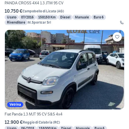
PANDA CROSS 4X4 1.3 JTM 95 CV
10.750 €
Campobello di Licata
(
AG
)
Usato
07/2016
158150 Km
Diesel
Manuale
Euro 6
Rivenditore
M.Sportcar Srl
Vetrina
Fiat Panda 1.3 MJT 95 CV S&S 4x4
12.900 €
Reggio di Calabria
(
RC
)
Usato
06/2018
158000 Km
Diesel
Manuale
Euro 6