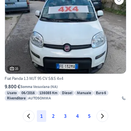
16
Fiat Panda 1.3 MJT 95 CV S&S 4x4
9.800 €
Somma Vesuviana
(
NA
)
Usato
06/2016
136085 Km
Diesel
Manuale
Euro 6
Rivenditore
AUTOSOMMA
1
2
3
4
5