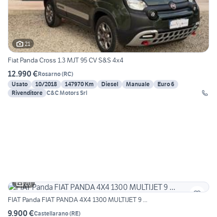
21
Fiat Panda Cross 1.3 MJT 95 CV S&S 4x4
12.990 €
Rosarno
(
RC
)
Usato
10/2018
147970 Km
Diesel
Manuale
Euro 6
Rivenditore
C&C Motors Srl
20
FIAT Panda FIAT PANDA 4X4 1300 MULTIJET 9 ...
9.900 €
Castellarano
(
RE
)