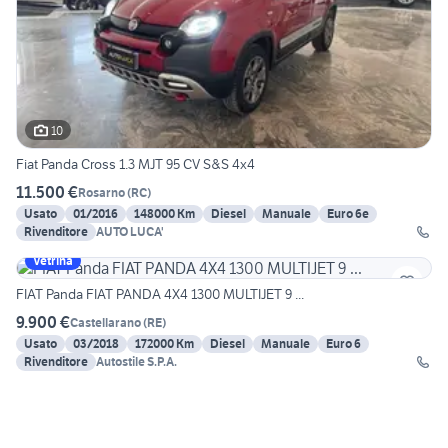
10
Fiat Panda Cross 1.3 MJT 95 CV S&S 4x4
11.500 €
Rosarno
(
RC
)
Usato
01/2016
148000 Km
Diesel
Manuale
Euro 6e
Rivenditore
AUTO LUCA'
Vetrina
FIAT Panda FIAT PANDA 4X4 1300 MULTIJET 9 ...
9.900 €
Castellarano
(
RE
)
Usato
03/2018
172000 Km
Diesel
Manuale
Euro 6
Rivenditore
Autostile S.P.A.