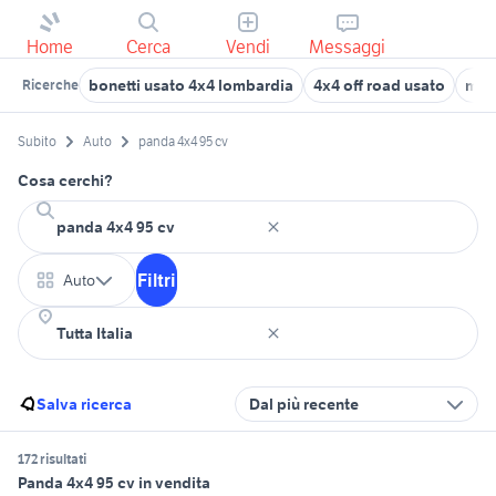
Home
Cerca
Vendi
Messaggi
bonetti usato 4x4 lombardia
4x4 off road usato
moto
Ricerche
Subito
Auto
panda 4x4 95 cv
Cosa cerchi?
Filtri
Auto
Salva ricerca
Dal più recente
172 risultati
Panda 4x4 95 cv in vendita