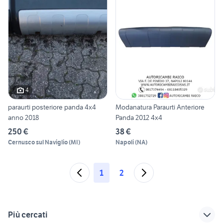
4
paraurti posteriore panda 4x4
Modanatura Paraurti Anteriore
anno 2018
Panda 2012 4x4
250 €
38 €
Cernusco sul Naviglio
(
MI
)
Napoli
(
NA
)
1
2
Più cercati