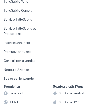
TuttoSubito Vendi
Uffici e Locali
TuttoSubito Compra
commerciali
Servizio TuttoSubito
elettronica
per la casa e la
sports e hobby
Servizio TuttoSubito per
persona
Informatica
Animali
Professionisti
Arredamento e
Console e
Accessori per
Casalinghi
Inserisci annuncio
Videogiochi
animali
Elettrodomestici
Promuovi annuncio
Audio/Video
Musica e Film
Giardino e Fai da te
Consigli per la vendita
Fotografia
Libri e Riviste
Abbigliamento e
Negozi e Aziende
Telefonia
Strumenti Musicali
Accessori
Subito per le aziende
Sports
Tutto per i bambini
Seguici su
Scarica gratis l'App
Biciclette
Facebook
Subito per Android
Collezionismo
TikTok
Subito per iOS