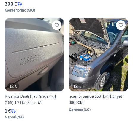
300 €
Montefiorino
(
MO
)
6
5
Ricambi Usati Fiat Panda 4x4
ricambi panda 169 4x4 1.3mjet
(169) 1.2 Benzina - M
38000km
Carenno
(
LC
)
1 €
Napoli
(
NA
)