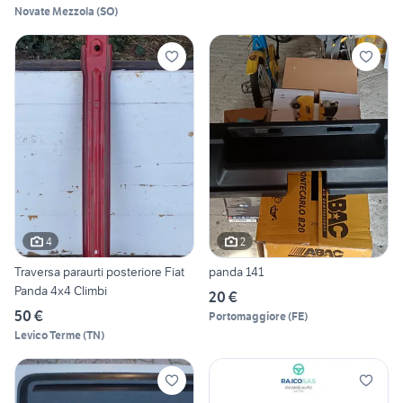
Novate Mezzola
(
SO
)
4
2
Traversa paraurti posteriore Fiat
panda 141
Panda 4x4 Climbi
20 €
50 €
Portomaggiore
(
FE
)
Levico Terme
(
TN
)