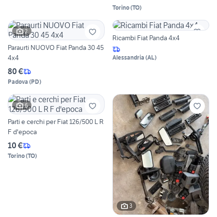
Torino
(
TO
)
2
Ricambi Fiat Panda 4x4
Paraurti NUOVO Fiat Panda 30 45
4x4
Alessandria
(
AL
)
80 €
Padova
(
PD
)
6
Parti e cerchi per Fiat 126/500 L R
F d'epoca
10 €
Torino
(
TO
)
3