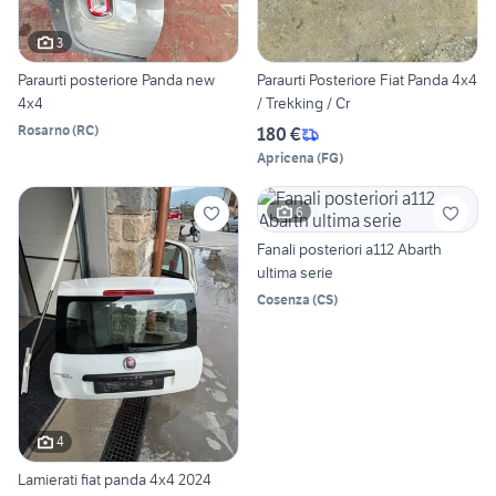
3
Paraurti posteriore Panda new
Paraurti Posteriore Fiat Panda 4x4
4x4
/ Trekking / Cr
Rosarno
(
RC
)
180 €
Apricena
(
FG
)
6
Fanali posteriori a112 Abarth
ultima serie
Cosenza
(
CS
)
4
Lamierati fiat panda 4x4 2024