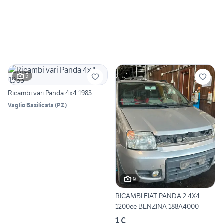
5
Ricambi vari Panda 4x4 1983
Vaglio Basilicata
(
PZ
)
9
RICAMBI FIAT PANDA 2 4X4
1200cc BENZINA 188A4000
1 €