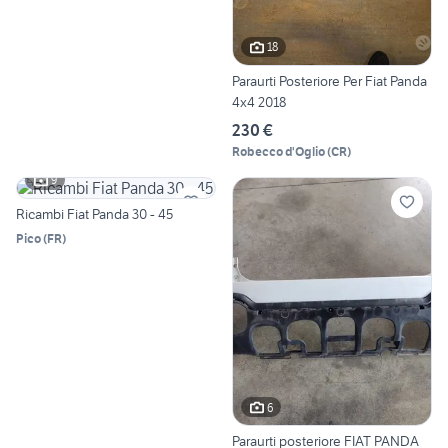
18
Paraurti Posteriore Per Fiat Panda
4x4 2018
230 €
Robecco d'Oglio
(
CR
)
9
Ricambi Fiat Panda 30 - 45
Pico
(
FR
)
6
Paraurti posteriore FIAT PANDA