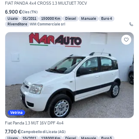
FIAT PANDA 4x4 CROSS 1.3 MULTIJET 70CV
6.900 €
Cles
(
TN
)
Usato
01/2011
150000 Km
Diesel
Manuale
Euro 4
Rivenditore
WM Commerciale srl
Vetrina
Fiat Panda 1.3 MJT 16V DPF 4x4
7.700 €
Campobello di Licata
(
AG
)
Usato
10/2011
138000 Km
Diesel
Manuale
Euro 5