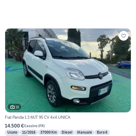
19
Fiat Panda 1.3 MJT 95 CV 4x4 UNICA
14.500 €
Cassino
(
FR
)
Usato
11/2016
37000 Km
Diesel
Manuale
Euro 6