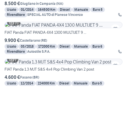
8.500 €
Giugliano in Campania
(
NA
)
Usato
01/2014
164500 Km
Diesel
Manuale
Euro 5
Rivenditore
SPECIAL AUTO di Pianese Vincenzo
20
FIAT Panda FIAT PANDA 4X4 1300 MULTIJET 9 ...
9.900 €
Castellarano
(
RE
)
Usato
03/2018
172000 Km
Diesel
Manuale
Euro 6
Rivenditore
Autostile S.P.A.
6
FIAT Panda 1.3 MJT S&S 4x4 Pop Climbing Van 2 post
4.600 €
Fasano
(
BR
)
Usato
12/2014
224000 Km
Diesel
Manuale
Euro 5