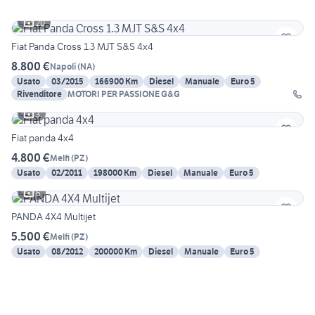
20
Fiat Panda Cross 1.3 MJT S&S 4x4
8.800 €
Napoli
(
NA
)
Usato
03/2015
166900 Km
Diesel
Manuale
Euro 5
Rivenditore
MOTORI PER PASSIONE G&G
3
Fiat panda 4x4
4.800 €
Melfi
(
PZ
)
Usato
02/2011
198000 Km
Diesel
Manuale
Euro 5
6
PANDA 4X4 Multijet
5.500 €
Melfi
(
PZ
)
Usato
08/2012
200000 Km
Diesel
Manuale
Euro 5