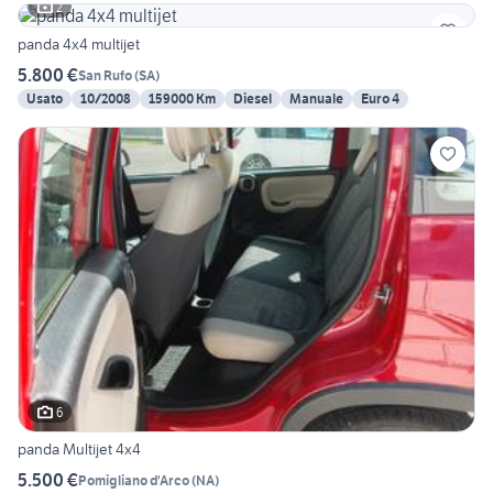
2
panda 4x4 multijet
5.800 €
San Rufo
(
SA
)
Usato
10/2008
159000 Km
Diesel
Manuale
Euro 4
6
panda Multijet 4x4
5.500 €
Pomigliano d'Arco
(
NA
)