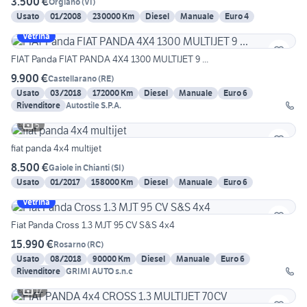
3.500 €
Orgiano
(
VI
)
Usato
01/2008
230000 Km
Diesel
Manuale
Euro 4
Vetrina
FIAT Panda FIAT PANDA 4X4 1300 MULTIJET 9 ...
9.900 €
Castellarano
(
RE
)
Usato
03/2018
172000 Km
Diesel
Manuale
Euro 6
Rivenditore
Autostile S.P.A.
5
fiat panda 4x4 multijet
8.500 €
Gaiole in Chianti
(
SI
)
Usato
01/2017
158000 Km
Diesel
Manuale
Euro 6
Vetrina
Fiat Panda Cross 1.3 MJT 95 CV S&S 4x4
15.990 €
Rosarno
(
RC
)
Usato
08/2018
90000 Km
Diesel
Manuale
Euro 6
Rivenditore
GRIMI AUTO s.n.c
17