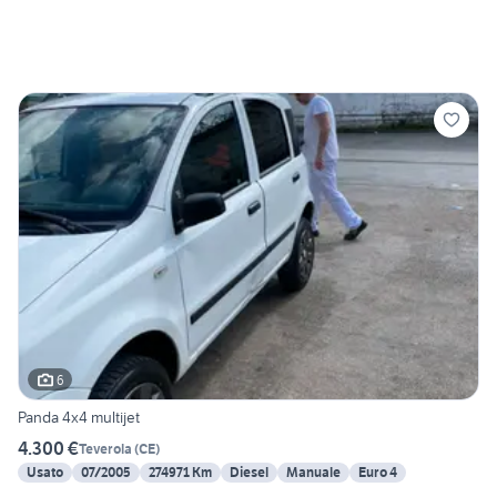
6
Panda 4x4 multijet
4.300 €
Teverola
(
CE
)
Usato
07/2005
274971 Km
Diesel
Manuale
Euro 4