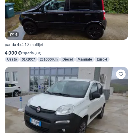
4
panda 4x4 1.3 multijet
4.000 €
Esperia
(
FR
)
Usato
01/2007
281000 Km
Diesel
Manuale
Euro 4