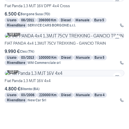
Fiat Panda 1.3 MJT 16V DPF 4x4 Cross
6.500 €
Borgone Susa
(
TO
)
Usato
08/2011
206000 Km
Diesel
Manuale
Euro 5
Rivenditore
SERVICE CARS BORGONE s.r.l.
12
FIAT PANDA 4x4 1.3MJT 75CV TREKKING - GANCIO TRAIN
9.990 €
Cles
(
TN
)
Usato
03/2013
100000 Km
Diesel
Manuale
Euro 5
Rivenditore
WM Commerciale srl
7
Fiat Panda 1.3 MJT 16V 4x4
4.800 €
Bitonto
(
BA
)
Usato
03/2006
220000 Km
Diesel
Manuale
Euro 4
Rivenditore
New Car Srl