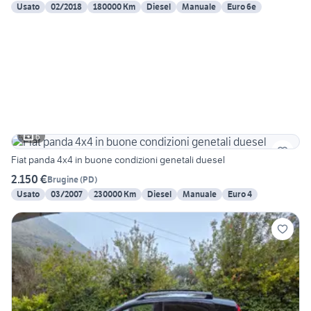
Usato
02/2018
180000 Km
Diesel
Manuale
Euro 6e
6
Fiat panda 4x4 in buone condizioni genetali duesel
2.150 €
Brugine
(
PD
)
Usato
03/2007
230000 Km
Diesel
Manuale
Euro 4