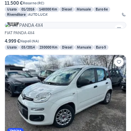
11.500 €
Rosarno
(
RC
)
Usato
01/2016
148000 Km
Diesel
Manuale
Euro 6e
Rivenditore
AUTO LUCA'
6
FIAT PANDA 4X4
4.999 €
Napoli
(
NA
)
Usato
03/2014
230000 Km
Diesel
Manuale
Euro 5
Vetrina