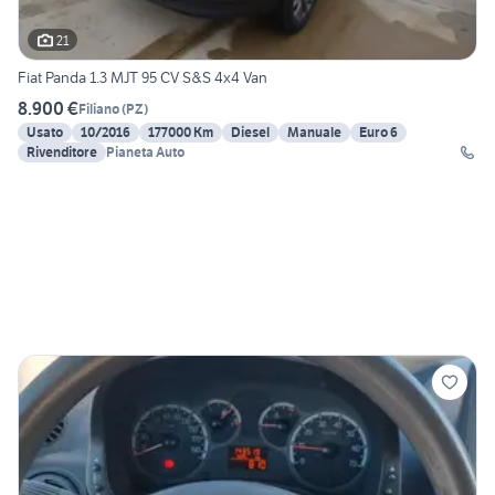
21
Fiat Panda 1.3 MJT 95 CV S&S 4x4 Van
8.900 €
Filiano
(
PZ
)
Usato
10/2016
177000 Km
Diesel
Manuale
Euro 6
Rivenditore
Pianeta Auto