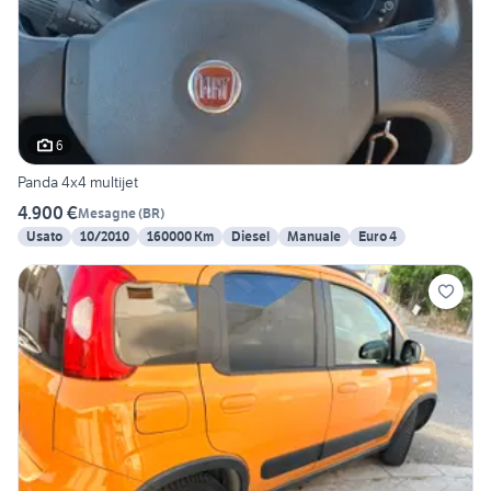
6
Panda 4x4 multijet
4.900 €
Mesagne
(
BR
)
Usato
10/2010
160000 Km
Diesel
Manuale
Euro 4