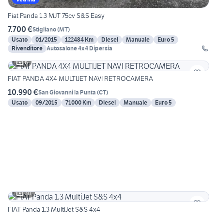
Fiat Panda 1.3 MJT 75cv S&S Easy
7.700 €
Stigliano
(
MT
)
Usato
01/2015
122484 Km
Diesel
Manuale
Euro 5
Rivenditore
Autosalone 4x4 Dipersia
6
FIAT PANDA 4X4 MULTIJET NAVI RETROCAMERA
10.990 €
San Giovanni la Punta
(
CT
)
Usato
09/2015
71000 Km
Diesel
Manuale
Euro 5
30
FIAT Panda 1.3 MultiJet S&S 4x4