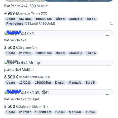
Fiat Panda 4x4 1300 Multijet
4.999 €
Lamezia Terme
(
CZ
)
Usato
06/2007
190000 Km
Diesel
Manuale
Euro 4
Rivenditore
DE MASI PASQUALE
Vetrina
fiat panda 4x4
3.500 €
Orgiano
(
VI
)
Usato
01/2008
230000 Km
Diesel
Manuale
Euro 4
6
panda 4x4 Multijet
8.500 €
Casalincontrada
(
CH
)
Usato
12/2013
110000 Km
Diesel
Manuale
Euro 5
Vetrina
fiat panda 4x4 multijet
8.500 €
Gaiole in Chianti
(
SI
)
Usato
01/2017
158000 Km
Diesel
Manuale
Euro 6