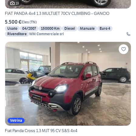
19
FIAT PANDA 4x4 1.3 MULTIJET 70CV CLIMBING - GANCIO
5.500 €
Cles
(
TN
)
Usato
04/2007
150000 Km
Diesel
Manuale
Euro 4
Rivenditore
WM Commerciale srl
Vetrina
Fiat Panda Cross 1.3 MJT 95 CV S&S 4x4