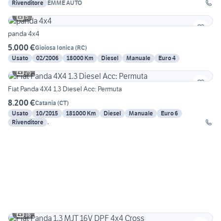
Rivenditore
EMME AUTO
5
panda 4x4
5.000 €
Gioiosa Ionica
(
RC
)
Usato
02/2006
18000 Km
Diesel
Manuale
Euro 4
25
Fiat Panda 4X4 1.3 Diesel Acc: Permuta
8.200 €
Catania
(
CT
)
Usato
10/2015
181000 Km
Diesel
Manuale
Euro 6
Rivenditore
.
18