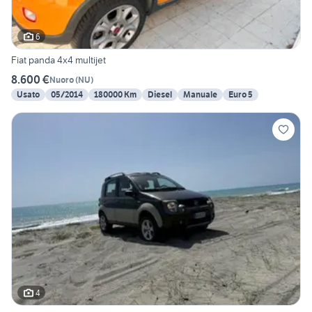
6
Fiat panda 4x4 multijet
8.600 €
Nuoro
(
NU
)
Usato
05/2014
180000 Km
Diesel
Manuale
Euro 5
4