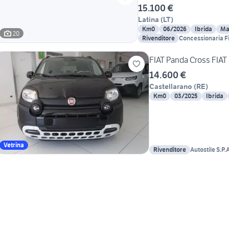
15.100 €
Latina
(
LT
)
Km0
06/2026
Ibrida
Ma
20
Rivenditore
Concessionaria Fi
FIAT Panda Cross FIA
14.600 €
Castellarano
(
RE
)
Km0
03/2025
Ibrida
Vetrina
Rivenditore
Autostile S.P.A