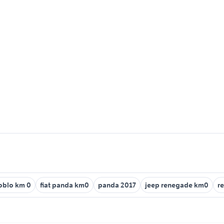
doblo km 0
fiat panda km0
panda 2017
jeep renegade km0
r