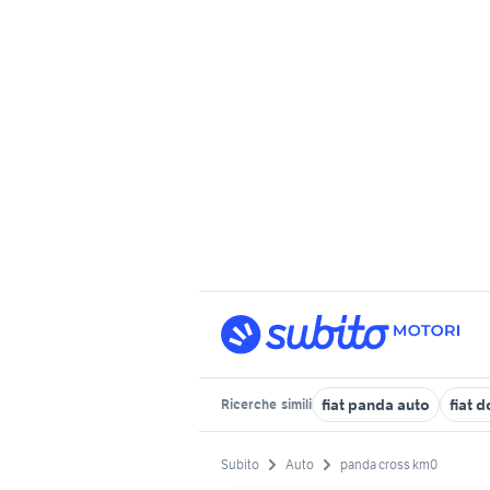
fiat panda auto
fiat 
Ricerche
simili
Subito
Auto
panda cross km0