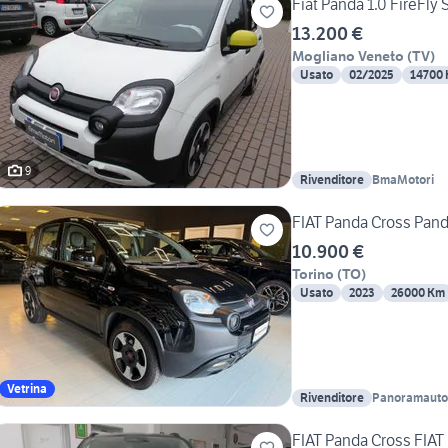
Fiat Panda 1.0 FireFl
13.200 €
Mogliano Veneto
(
TV
)
Usato
02/2025
14700
9
Rivenditore
BmaMotori
FIAT Panda Cross Panda
10.900 €
Torino
(
TO
)
Usato
2023
26000 Km
Vetrina
Rivenditore
Panoramauto 
FIAT Panda Cross FIA