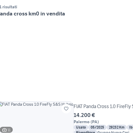
1 risultati
anda cross km0 in vendita
FIAT Panda Cross 1.0 FireFly
14.200 €
Palermo
(
PA
)
Usato
05/2025
29232 Km
Ib
11
Rivenditore
Gruppo Nuova Cori