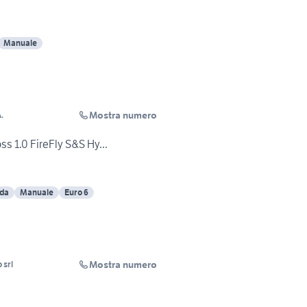
Manuale
Mostra numero
.
s 1.0 FireFly S&S Hy...
ida
Manuale
Euro 6
Mostra numero
 srl