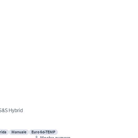
 S&S Hybrid
rida
Manuale
Euro 6d-TEMP
Mostra numero