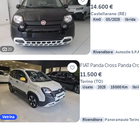
14.600 €
Castellarano
(
RE
)
Km0
03/2025
Ibrida
20
Rivenditore
Autostile S.P.A
FIAT Panda Cross Panda Cros
11.500 €
Torino
(
TO
)
Usato
2025
15000 Km
Ibr
Vetrina
Rivenditore
Panoramauto Torino