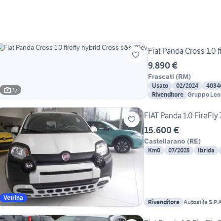
Fiat Panda Cross 1.0 f
9.890 €
Frascati
(
RM
)
Usato
02/2024
4034
17
Rivenditore
Gruppo Leon
FIAT Panda 1.0 FireFly
15.600 €
Castellarano
(
RE
)
Km0
07/2025
Ibrida
Vetrina
Rivenditore
Autostile S.P.A