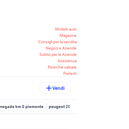
Modelli auto
Magazine
Consigli per la vendita
Negozi e Aziende
Subito per le Aziende
Assistenza
Ricerche salvate
Preferiti
Vendi
enegade km 0 piemonte
peugeot 2008 gpl km 0
mazda km 0
v