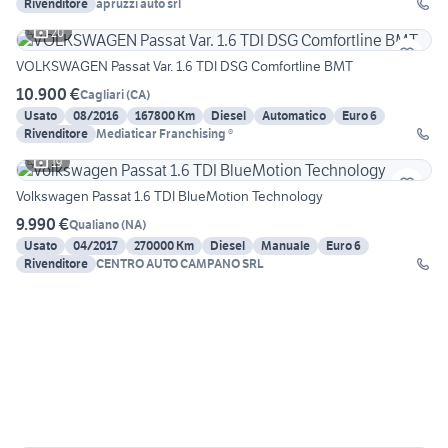
Rivenditore
apruzzi auto srl
20
VOLKSWAGEN Passat Var. 1.6 TDI DSG Comfortline BMT
10.900 €
Cagliari
(
CA
)
Usato
08/2016
167800 Km
Diesel
Automatico
Euro 6
Rivenditore
Mediaticar Franchising ®
19
Volkswagen Passat 1.6 TDI BlueMotion Technology
9.990 €
Qualiano
(
NA
)
Usato
04/2017
270000 Km
Diesel
Manuale
Euro 6
Rivenditore
CENTRO AUTO CAMPANO SRL