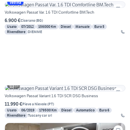
Vetrina
Volkswagen Passat Var. 1.6 TDI Comfortline BM.Tech
6.900 €
Ciserano
(
BG
)
Usato
07/2012
156000 Km
Diesel
Manuale
Euro 5
Rivenditore
DIEMME
17
Volkswagen Passat Variant 1.6 TDI SCR DSG Business
11.990 €
Pieve a Nievole
(
PT
)
Usato
06/2019
179500 Km
Diesel
Automatico
Euro 6
Rivenditore
Tuscany car srl