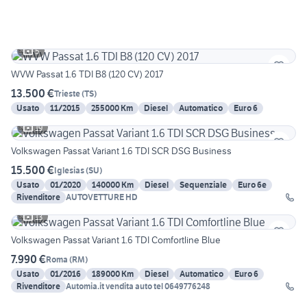
5
WVW Passat 1.6 TDI B8 (120 CV) 2017
13.500 €
Trieste
(
TS
)
Usato
11/2015
255000 Km
Diesel
Automatico
Euro 6
19
Volkswagen Passat Variant 1.6 TDI SCR DSG Business
15.500 €
Iglesias
(
SU
)
Usato
01/2020
140000 Km
Diesel
Sequenziale
Euro 6e
Rivenditore
AUTOVETTURE HD
13
Volkswagen Passat Variant 1.6 TDI Comfortline Blue
7.990 €
Roma
(
RM
)
Usato
01/2016
189000 Km
Diesel
Automatico
Euro 6
Rivenditore
Automia.it vendita auto tel 0649776248