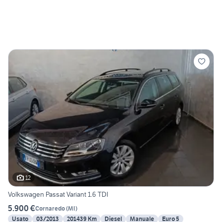
12
Volkswagen Passat Variant 1.6 TDI
5.900 €
Cornaredo
(
MI
)
Usato
03/2013
201439 Km
Diesel
Manuale
Euro 5