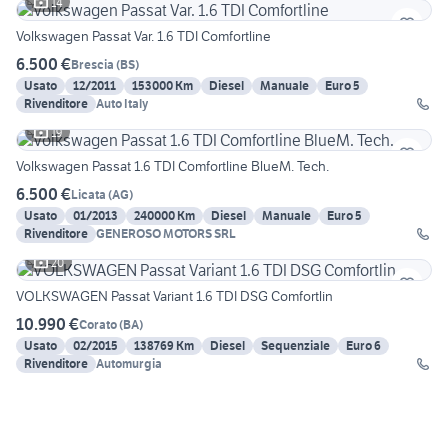
14
Volkswagen Passat Var. 1.6 TDI Comfortline
6.500 €
Brescia
(
BS
)
Usato
12/2011
153000 Km
Diesel
Manuale
Euro 5
Rivenditore
Auto Italy
19
Volkswagen Passat 1.6 TDI Comfortline BlueM. Tech.
6.500 €
Licata
(
AG
)
Usato
01/2013
240000 Km
Diesel
Manuale
Euro 5
Rivenditore
GENEROSO MOTORS SRL
20
VOLKSWAGEN Passat Variant 1.6 TDI DSG Comfortlin
10.990 €
Corato
(
BA
)
Usato
02/2015
138769 Km
Diesel
Sequenziale
Euro 6
Rivenditore
Automurgia