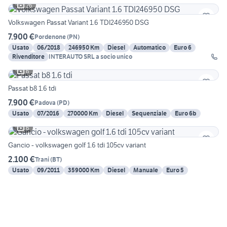
26
Volkswagen Passat Variant 1.6 TDI246950 DSG
7.900 €
Pordenone
(
PN
)
Usato
06/2018
246950 Km
Diesel
Automatico
Euro 6
Rivenditore
INTERAUTO SRL a socio unico
6
Passat b8 1.6 tdi
7.900 €
Padova
(
PD
)
Usato
07/2016
270000 Km
Diesel
Sequenziale
Euro 6b
6
Gancio - volkswagen golf 1.6 tdi 105cv variant
2.100 €
Trani
(
BT
)
Usato
09/2011
359000 Km
Diesel
Manuale
Euro 5