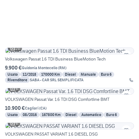
23
Volkswagen Passat 1.6 TDI Business BlueMotion Tech
9.900 €
Guidonia Montecelio
(
RM
)
Usato
12/2018
170000 Km
Diesel
Manuale
Euro 6
Rivenditore
SABA - CAR SRL SEMPLIFICATA
6
VOLKSWAGEN Passat Var. 1.6 TDI DSG Comfortline BMT
10.900 €
Cagliari
(
CA
)
Usato
08/2016
167800 Km
Diesel
Automatico
Euro 6
6
VOLKSWAGEN PASSAT VARIANT 1.6 DIESEL DSG