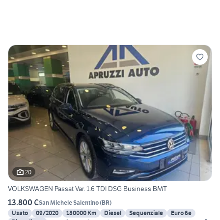
20
VOLKSWAGEN Passat Var. 1.6 TDI DSG Business BMT
13.800 €
San Michele Salentino
(
BR
)
Usato
09/2020
180000 Km
Diesel
Sequenziale
Euro 6e