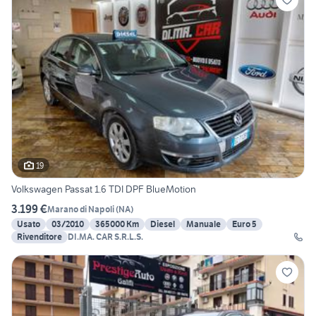
19
Volkswagen Passat 1.6 TDI DPF BlueMotion
3.199 €
Marano di Napoli
(
NA
)
Usato
03/2010
365000 Km
Diesel
Manuale
Euro 5
Rivenditore
DI.MA. CAR S.R.L.S.