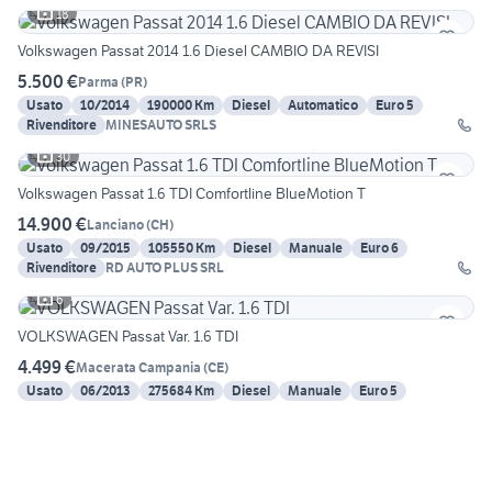
18
Volkswagen Passat 2014 1.6 Diesel CAMBIO DA REVISI
5.500 €
Parma
(
PR
)
Usato
10/2014
190000 Km
Diesel
Automatico
Euro 5
Rivenditore
MINESAUTO SRLS
30
Volkswagen Passat 1.6 TDI Comfortline BlueMotion T
14.900 €
Lanciano
(
CH
)
Usato
09/2015
105550 Km
Diesel
Manuale
Euro 6
Rivenditore
RD AUTO PLUS SRL
6
VOLKSWAGEN Passat Var. 1.6 TDI
4.499 €
Macerata Campania
(
CE
)
Usato
06/2013
275684 Km
Diesel
Manuale
Euro 5