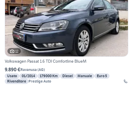
12
Volkswagen Passat 1.6 TDI Comfortline BlueM
9.890 €
Ravanusa
(
AG
)
Usato
01/2014
179000 Km
Diesel
Manuale
Euro 5
Rivenditore
Prestige Auto