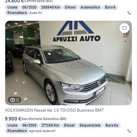
14.800 €
Conversano
(
BA
)
Usato
05/2020
188940 Km
Diesel
Automatico
Euro 6
Rivenditore
Auto 3c
21
VOLKSWAGEN Passat Var. 1.6 TDI DSG Business BMT
9.900 €
San Michele Salentino
(
BR
)
Usato
06/2019
277158 Km
Diesel
Sequenziale
Euro 6e
Rivenditore
apruzzi auto srl