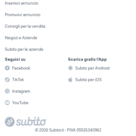
Console e
Accessori per
Casalinghi
Inserisci annuncio
Videogiochi
animali
Elettrodomestici
Promuovi annuncio
Audio/Video
Musica e Film
Giardino e Fai da te
Consigli per la vendita
Fotografia
Libri e Riviste
Abbigliamento e
Negozi e Aziende
Telefonia
Strumenti Musicali
Accessori
Subito per le aziende
Sports
Tutto per i bambini
Seguici su
Scarica gratis l'App
Biciclette
Facebook
Subito per Android
Collezionismo
TikTok
Subito per iOS
Instagram
YouTube
©
2026
Subito.it - P.IVA 05526340962