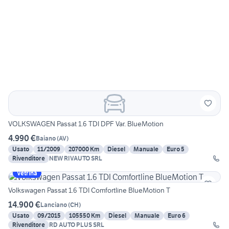
VOLKSWAGEN Passat 1.6 TDI DPF Var. BlueMotion
4.990 €
Baiano
(
AV
)
Usato
11/2009
207000 Km
Diesel
Manuale
Euro 5
Rivenditore
NEW RIVAUTO SRL
Vetrina
Volkswagen Passat 1.6 TDI Comfortline BlueMotion T
14.900 €
Lanciano
(
CH
)
Usato
09/2015
105550 Km
Diesel
Manuale
Euro 6
Rivenditore
RD AUTO PLUS SRL