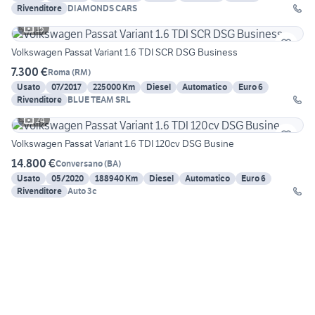
Rivenditore
DIAMONDS CARS
15
Volkswagen Passat Variant 1.6 TDI SCR DSG Business
7.300 €
Roma
(
RM
)
Usato
07/2017
225000 Km
Diesel
Automatico
Euro 6
Rivenditore
BLUE TEAM SRL
24
Volkswagen Passat Variant 1.6 TDI 120cv DSG Busine
14.800 €
Conversano
(
BA
)
Usato
05/2020
188940 Km
Diesel
Automatico
Euro 6
Rivenditore
Auto 3c