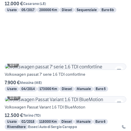
12.000 €
Casarano
(
LE
)
Usato
05/2017
200000 Km
Diesel
Sequenziale
Euro 6b
6
Volkswagen passat 7' serie 1.6 TDI comfortline
7.900 €
Messina
(
ME
)
Usato
04/2014
173000 Km
Diesel
Manuale
Euro 5
16
Volkswagen Passat Variant 1.6 TDI BlueMotion
12.500 €
Torino
(
TO
)
Usato
02/2018
118000 Km
Diesel
Manuale
Euro 6
Rivenditore
Esseci Auto di Sergio Caroppo