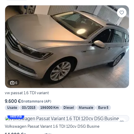
6
vw passat 1.6 TDI variant
9.600 €
Grottammare
(
AP
)
Usato
03/2015
196000 Km
Diesel
Manuale
Euro 5
Vetrina
Volkswagen Passat Variant 1.6 TDI 120cv DSG Busine