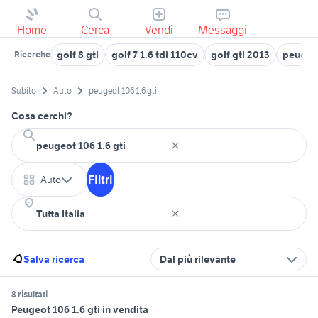
Home
Cerca
Vendi
Messaggi
golf 8 gti
golf 7 1.6 tdi 110cv
golf gti 2013
peugeo
Ricerche
Subito
Auto
peugeot 106 1.6 gti
Cosa cerchi?
Filtri
Auto
Salva ricerca
Dal più rilevante
8 risultati
Peugeot 106 1.6 gti in vendita