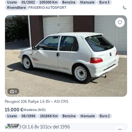
Usato
01/2002
105000 Km
Benzina
Manuale
Euro 3
Rivenditore
FRIGERIO AUTOSPORT
6
Peugeot 106 Rallye 1.6 8V – ASI CRS
15.000 €
Modena
(
MO
)
Usato
08/1996
181866 Km
Benzina
Manuale
Euro 2
5