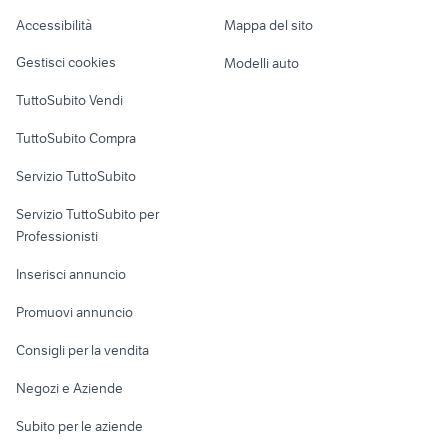
Caravan e Camper
Accessibilità
Mappa del sito
volvo v40 auto Bergamo
Loft, mansarde e
volvo v40 Verona provincia
Veicoli commerciali
provincia
altro
Gestisci cookies
Modelli auto
Case vacanza
TuttoSubito Vendi
Uffici e Locali
TuttoSubito Compra
commerciali
Servizio TuttoSubito
elettronica
per la casa e la
sports e hobby
Servizio TuttoSubito per
persona
Informatica
Animali
Professionisti
Arredamento e
Console e
Accessori per
Casalinghi
Inserisci annuncio
Videogiochi
animali
Elettrodomestici
Promuovi annuncio
Audio/Video
Musica e Film
Giardino e Fai da te
Consigli per la vendita
Fotografia
Libri e Riviste
Abbigliamento e
Negozi e Aziende
Telefonia
Strumenti Musicali
Accessori
Subito per le aziende
Sports
Tutto per i bambini