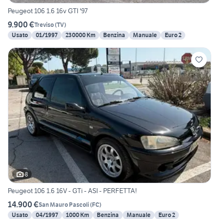
Peugeot 106 1.6 16v GTI '97
9.900 €
Treviso
(
TV
)
Usato
01/1997
230000 Km
Benzina
Manuale
Euro 2
8
Peugeot 106 1.6 16V - GTi - ASI - PERFETTA!
14.900 €
San Mauro Pascoli
(
FC
)
Usato
04/1997
1000 Km
Benzina
Manuale
Euro 2