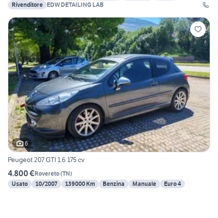
Rivenditore
EDW DETAILING LAB
6
Peugeot 207 GTI 1.6 175 cv
4.800 €
Rovereto
(
TN
)
Usato
10/2007
139000 Km
Benzina
Manuale
Euro 4