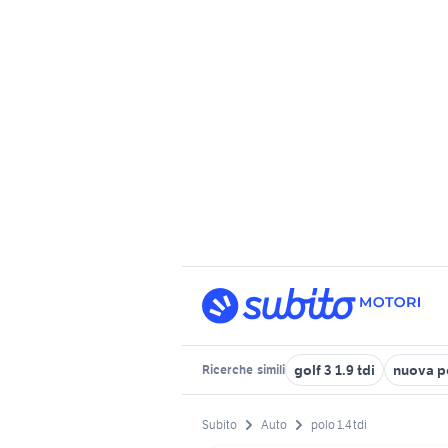
golf 3 1.9 tdi
nuova p
Ricerche
simili
Subito
Auto
polo 1.4 tdi