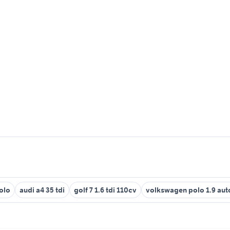
olo
audi a4 35 tdi
golf 7 1.6 tdi 110cv
volkswagen polo 1.9 aut