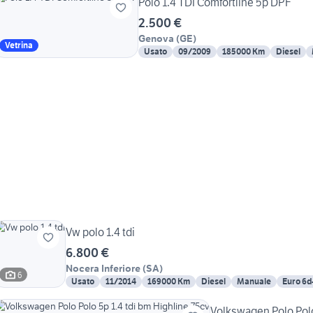
Polo 1.4 TDI Comfortline 5p DPF
2.500 €
Genova
(
GE
)
Vetrina
Usato
09/2009
185000 Km
Diesel
Vw polo 1.4 tdi
6.800 €
Nocera Inferiore
(
SA
)
6
Usato
11/2014
169000 Km
Diesel
Manuale
Euro 6
Volkswagen Polo Polo