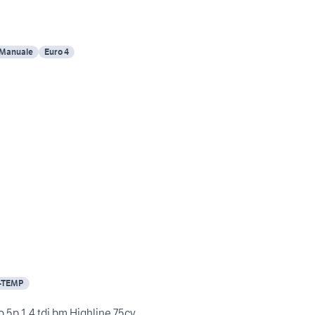
Manuale
Euro 4
d-TEMP
 5p 1.4 tdi bm Highline 75cv