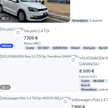
18
Rivenditore
S.Auto Srl
Vw polo 1.4 TDI
7.700 €
Palmi
(
RC
)
Vetrina
Usato
03/2017
168000 Km
Diesel
Manuale
Euro 6
VOLKSWAGEN Polo
GARANZIA I
8.500 €
Lecco
(
LC
)
Usato
09/2015
Euro 6
15
Rivenditore
Link m
Volkswagen Polo 1.4 
7.990 €