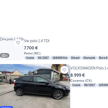
Vw polo 1.4 TDI
7.700 €
Palmi
(
RC
)
6
Usato
03/2017
168000 Km
Diesel
Manuale
Euro 6
VOLKSWAGEN Polo 1.4 
8.999 €
Cosenza
(
CS
)
Usato
09/2017
15500