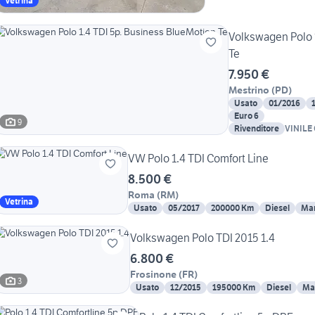
Vetrina
Volkswagen Polo 
Te
7.950 €
Mestrino
(
PD
)
Usato
01/2016
Euro 6
9
Rivenditore
VINILE
VW Polo 1.4 TDI Comfort Line
8.500 €
Roma
(
RM
)
Vetrina
Usato
05/2017
200000 Km
Diesel
Ma
Volkswagen Polo TDI 2015 1.4
6.800 €
Frosinone
(
FR
)
3
Usato
12/2015
195000 Km
Diesel
Ma