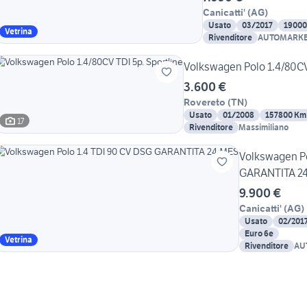
Canicatti'
(
AG
)
Usato
03/2017
19000
Vetrina
Rivenditore
AUTOMARKET
FRANCESCO
Volkswagen Polo 1.4/80CV 
3.600 €
Rovereto
(
TN
)
Usato
01/2008
157800 Km
17
Rivenditore
Massimiliano
Volkswagen Po
GARANTITA 2
9.900 €
Canicatti'
(
AG
)
Usato
02/201
Euro 6e
Vetrina
Rivenditore
AU
CA
FR