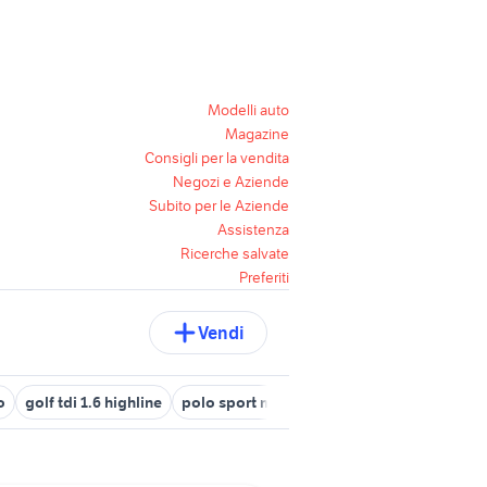
Modelli auto
Magazine
Consigli per la vendita
Negozi e Aziende
Subito per le Aziende
Assistenza
Ricerche salvate
Preferiti
Vendi
o
golf tdi 1.6 highline
polo sport macchina
fiat punto 1.4 benz