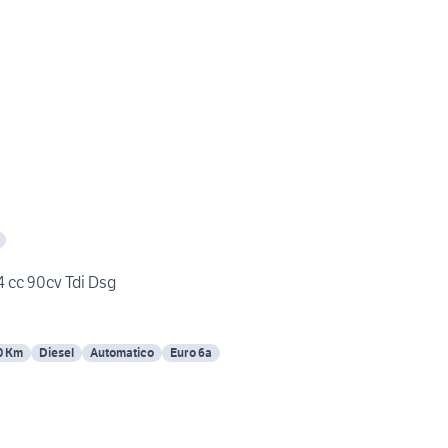
cc 90cv Tdi Dsg
0 Km
Diesel
Automatico
Euro 6a