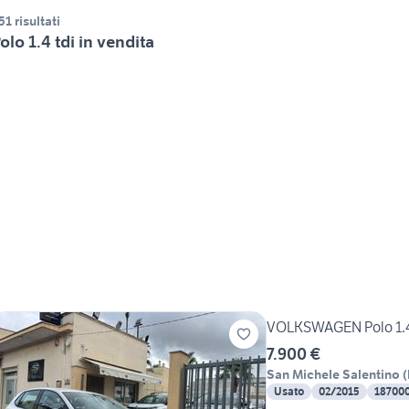
51 risultati
olo 1.4 tdi in vendita
VOLKSWAGEN Polo 1.4 
7.900 €
San Michele Salentino
(
Usato
02/2015
18700