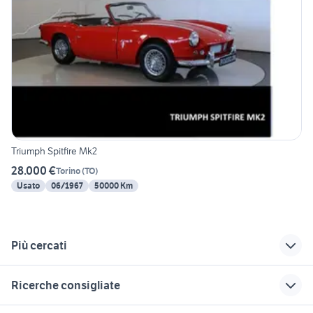
Triumph Spitfire Mk2
28.000 €
Torino
(
TO
)
Usato
06/1967
50000 Km
Più cercati
Correlati
Richerche simili
Suggerimenti
Ricerche consigliate
porsche macan
porsche 911 2023
porsche 911 997
Veneto
ferrari auto
peugeot 205