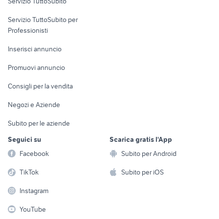
Servizio TuttoSubito
elettronica
per la casa e la
sports e hobby
Servizio TuttoSubito per
persona
Informatica
Animali
Professionisti
Arredamento e
Console e
Accessori per
Casalinghi
Inserisci annuncio
Videogiochi
animali
Elettrodomestici
Promuovi annuncio
Audio/Video
Musica e Film
Giardino e Fai da te
Consigli per la vendita
Fotografia
Libri e Riviste
Abbigliamento e
Negozi e Aziende
Telefonia
Strumenti Musicali
Accessori
Subito per le aziende
Sports
Tutto per i bambini
Seguici su
Scarica gratis l'App
Biciclette
Facebook
Subito per Android
Collezionismo
TikTok
Subito per iOS
Instagram
YouTube