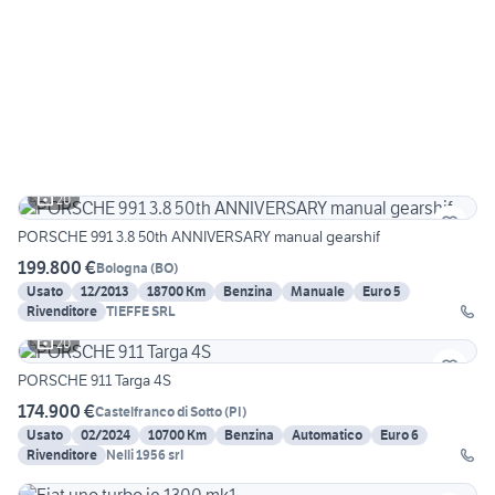
20
PORSCHE 991 3.8 50th ANNIVERSARY manual gearshif
199.800 €
Bologna
(
BO
)
Usato
12/2013
18700 Km
Benzina
Manuale
Euro 5
Rivenditore
TIEFFE SRL
20
PORSCHE 911 Targa 4S
174.900 €
Castelfranco di Sotto
(
PI
)
Usato
02/2024
10700 Km
Benzina
Automatico
Euro 6
Rivenditore
Nelli 1956 srl