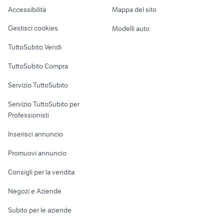
peugeot Biella
auto santo stefano di cadore
Caravan e Camper
Accessibilità
Mappa del sito
Loft, mansarde e
Veicoli commerciali
altro
Gestisci cookies
Modelli auto
Case vacanza
TuttoSubito Vendi
Uffici e Locali
TuttoSubito Compra
commerciali
Servizio TuttoSubito
elettronica
per la casa e la
sports e hobby
Servizio TuttoSubito per
persona
Informatica
Animali
Professionisti
Arredamento e
Console e
Accessori per
Casalinghi
Inserisci annuncio
Videogiochi
animali
Elettrodomestici
Promuovi annuncio
Audio/Video
Musica e Film
Giardino e Fai da te
Consigli per la vendita
Fotografia
Libri e Riviste
Abbigliamento e
Negozi e Aziende
Telefonia
Strumenti Musicali
Accessori
Subito per le aziende
Sports
Tutto per i bambini