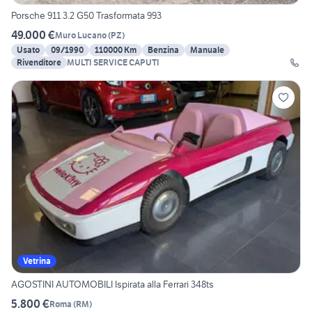
Porsche 911 3.2 G50 Trasformata 993
49.000 €
Muro Lucano
(
PZ
)
Usato
09/1990
110000 Km
Benzina
Manuale
Rivenditore
MULTI SERVICE CAPUTI
Vetrina
AGOSTINI AUTOMOBILI Ispirata alla Ferrari 348ts
5.800 €
Roma
(
RM
)