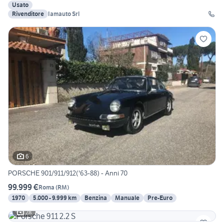
Usato
Rivenditore
Iamauto Srl
6
PORSCHE 901/911/912('63-88) - Anni 70
99.999 €
Roma
(
RM
)
1970
5.000 - 9.999 km
Benzina
Manuale
Pre-Euro
28