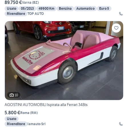
89.750 €
Varna
(
BZ
)
Usato
05/2013
49900 Km
Benzina
Automatico
Euro 5
Rivenditore
TOP AUTO
10
AGOSTINI AUTOMOBILI Ispirata alla Ferrari 348ts
5.800 €
Roma
(
RM
)
Usato
Rivenditore
Iamauto Srl