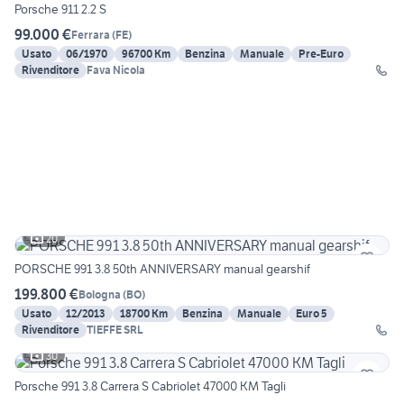
Porsche 911 2.2 S
99.000 €
Ferrara
(
FE
)
Usato
06/1970
96700 Km
Benzina
Manuale
Pre-Euro
Rivenditore
Fava Nicola
20
PORSCHE 991 3.8 50th ANNIVERSARY manual gearshif
199.800 €
Bologna
(
BO
)
Usato
12/2013
18700 Km
Benzina
Manuale
Euro 5
Rivenditore
TIEFFE SRL
30
Porsche 991 3.8 Carrera S Cabriolet 47000 KM Tagli