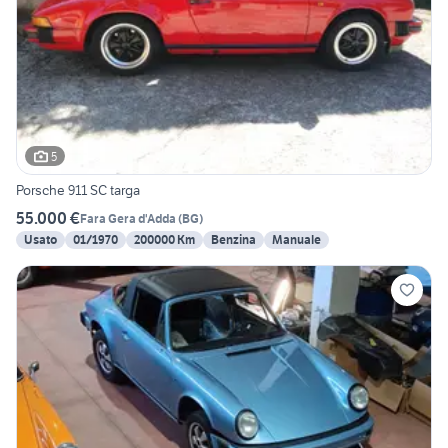
5
Porsche 911 SC targa
55.000 €
Fara Gera d'Adda
(
BG
)
Usato
01/1970
200000 Km
Benzina
Manuale