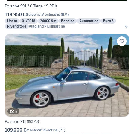
Porsche 991 3.0 Targa 4S PDK
118.950 €
Guidonia Montecelio
(
RM
)
Usato
01/2018
24000 Km
Benzina
Automatico
Euro 6
Rivenditore
Autoland Plurimarche
5
Porsche 911 993 4S
109.000 €
Montecatini-Terme
(
PT
)