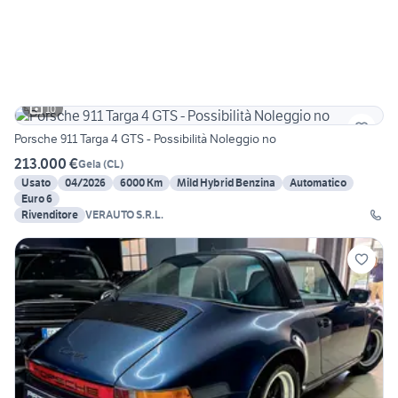
10
Porsche 911 Targa 4 GTS - Possibilità Noleggio no
213.000 €
Gela
(
CL
)
Usato
04/2026
6000 Km
Mild Hybrid Benzina
Automatico
Euro 6
Rivenditore
VERAUTO S.R.L.