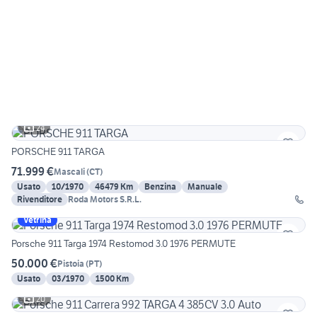
24
PORSCHE 911 TARGA
71.999 €
Mascali
(
CT
)
Usato
10/1970
46479 Km
Benzina
Manuale
Rivenditore
Roda Motors S.R.L.
Vetrina
Porsche 911 Targa 1974 Restomod 3.0 1976 PERMUTE
50.000 €
Pistoia
(
PT
)
Usato
03/1970
1500 Km
20