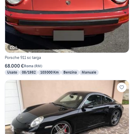
6
Porsche 911 sc targa
68.000 €
Roma
(
RM
)
Usato
08/1982
103000 Km
Benzina
Manuale