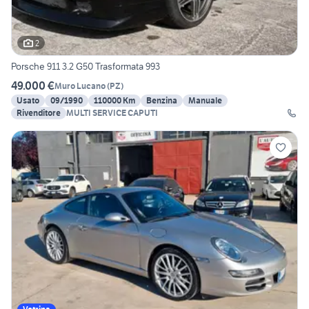
2
Porsche 911 3.2 G50 Trasformata 993
49.000 €
Muro Lucano
(
PZ
)
Usato
09/1990
110000 Km
Benzina
Manuale
Rivenditore
MULTI SERVICE CAPUTI