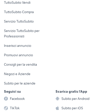
TuttoSubito Vendi
Uffici e Locali
TuttoSubito Compra
commerciali
Servizio TuttoSubito
elettronica
per la casa e la
sports e hobby
Servizio TuttoSubito per
persona
Informatica
Animali
Professionisti
Arredamento e
Console e
Accessori per
Casalinghi
Inserisci annuncio
Videogiochi
animali
Elettrodomestici
Promuovi annuncio
Audio/Video
Musica e Film
Giardino e Fai da te
Consigli per la vendita
Fotografia
Libri e Riviste
Abbigliamento e
Negozi e Aziende
Telefonia
Strumenti Musicali
Accessori
Subito per le aziende
Sports
Tutto per i bambini
Seguici su
Scarica gratis l'App
Biciclette
Facebook
Subito per Android
Collezionismo
TikTok
Subito per iOS