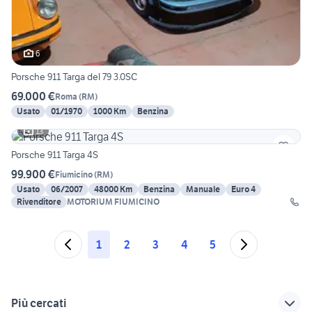
6
Porsche 911 Targa del 79 3.0SC
69.000 €
Roma
(
RM
)
Usato
01/1970
1000 Km
Benzina
13
Porsche 911 Targa 4S
99.900 €
Fiumicino
(
RM
)
Usato
06/2007
48000 Km
Benzina
Manuale
Euro 4
Rivenditore
MOTORIUM FIUMICINO
1
2
3
4
5
Più cercati