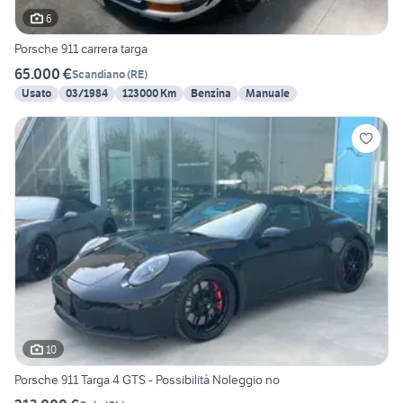
6
Porsche 911 carrera targa
65.000 €
Scandiano
(
RE
)
Usato
03/1984
123000 Km
Benzina
Manuale
10
Porsche 911 Targa 4 GTS - Possibilità Noleggio no