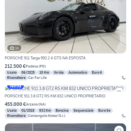
30
PORSCHE 911 Targa 992.2 4 GTS IVA ESPOSTA
212.500 €
Padova
(
PD
)
Usato
06/2025
15 Km
Ibrida
Automatico
Euro 6
Rivenditore
Car For Life
Vetrina
PORSCHE 911 3.8 GT2 RS KM 832 UNICO PROPRIETARIO
455.000 €
Arzano
(
NA
)
Usato
01/2018
932 Km
Benzina
Sequenziale
Euro 6e
Rivenditore
Contangelo Motori S.r.l.