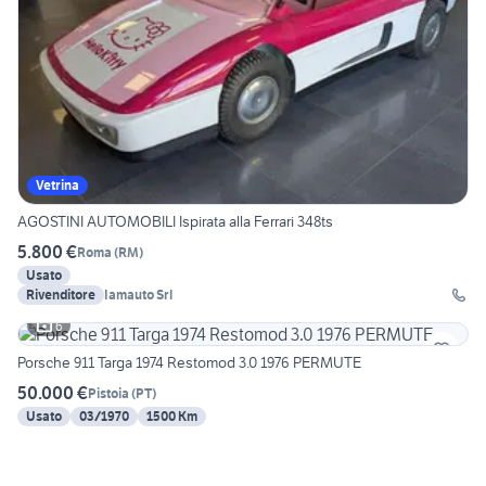
Vetrina
AGOSTINI AUTOMOBILI Ispirata alla Ferrari 348ts
5.800 €
Roma
(
RM
)
Usato
Rivenditore
Iamauto Srl
6
Porsche 911 Targa 1974 Restomod 3.0 1976 PERMUTE
50.000 €
Pistoia
(
PT
)
Usato
03/1970
1500 Km