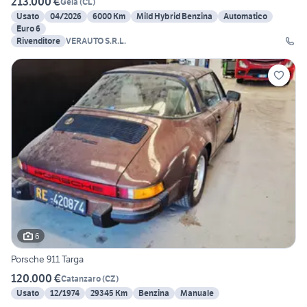
213.000 €
Gela
(
CL
)
Usato
04/2026
6000 Km
Mild Hybrid Benzina
Automatico
Euro 6
Rivenditore
VERAUTO S.R.L.
6
Porsche 911 Targa
120.000 €
Catanzaro
(
CZ
)
Usato
12/1974
29345 Km
Benzina
Manuale