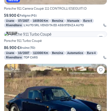
Vetrina
Porsche 911 Carrera Coupé 111 CONTROLLI ESEGUITI D
59.900 €
Foligno
(
PG
)
Usato
07/2007
160500 Km
Benzina
Manuale
Euro 4
Rivenditore
L'AUTO SRL VENDITA ED ASSISTENZA AUTO
16
Porsche 911 Turbo Coupé
86.900 €
Bruino
(
TO
)
Usato
10/2007
113000 Km
Benzina
Automatico
Euro 4
Rivenditore
TOP CARS