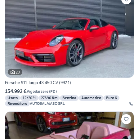
20
Porsche 911 Targa 4S 450 CV (992.1)
154.992 €
Vigodarzere
(
PD
)
Usato
12/2021
27390 Km
Benzina
Automatico
Euro 6
Rivenditore
AUTOSALMASO SRL