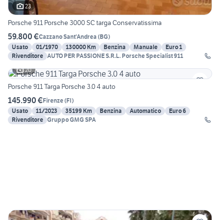
23
Porsche 911 Porsche 3000 SC targa Conservatissima
59.800 €
Cazzano Sant'Andrea
(
BG
)
Usato
01/1970
130000 Km
Benzina
Manuale
Euro 1
Rivenditore
AUTO PER PASSIONE S.R.L. Porsche Specialist 911
20
Porsche 911 Targa Porsche 3.0 4 auto
145.990 €
Firenze
(
FI
)
Usato
11/2023
35199 Km
Benzina
Automatico
Euro 6
Rivenditore
Gruppo GMG SPA