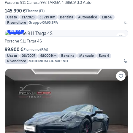
Porsche 911 Carrera 992 TARGA 4 385CV 3.0 Auto
145.990 €
Firenze
(
FI
)
Usato
11/2023
35219 Km
Benzina
Automatico
Euro 6
Rivenditore
Gruppo GMG SPA
Vetrina
Porsche 911 Targa 4S
99.900 €
Fiumicino
(
RM
)
Usato
06/2007
48000 Km
Benzina
Manuale
Euro 4
Rivenditore
MOTORIUM FIUMICINO