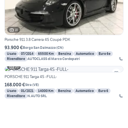
18
Porsche 911 3.8 Carrera 4S Coupé PDK
93.900 €
Borgo San Dalmazzo
(
CN
)
Usato
07/2014
65500 Km
Benzina
Automatico
Euro 6e
Rivenditore
AUTOCLASS di Marco Cordopatri
20
PORSCHE 911 Targa 4S -FULL-
168.000 €
Stra
(
VE
)
Usato
01/2021
14000 Km
Benzina
Automatico
Euro 6
Rivenditore
N.AUTO SRL