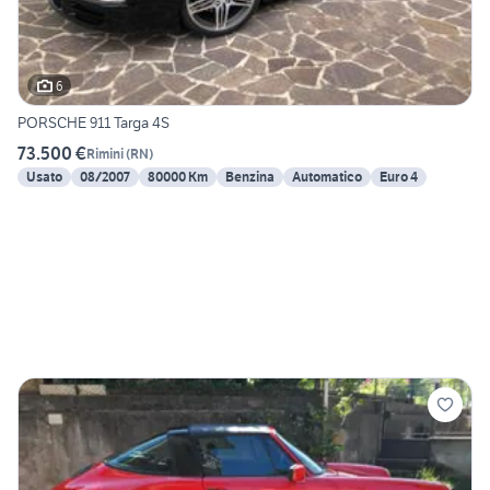
6
PORSCHE 911 Targa 4S
73.500 €
Rimini
(
RN
)
Usato
08/2007
80000 Km
Benzina
Automatico
Euro 4