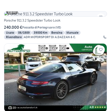
30
Porsche 911 3.2 Speedster Turbo Look
240.000 €
Fossalta di Portogruaro
(
VE
)
Usato
06/1989
39000 Km
Benzina
Manuale
Rivenditore
ADR MOTORSPORT DI A.DAZZAN & C.
20