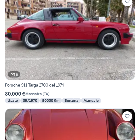
6
Porsche 911 Targa 2700 del 1974
80.000 €
Massafra
(
TA
)
Usato
09/1970
50000 Km
Benzina
Manuale