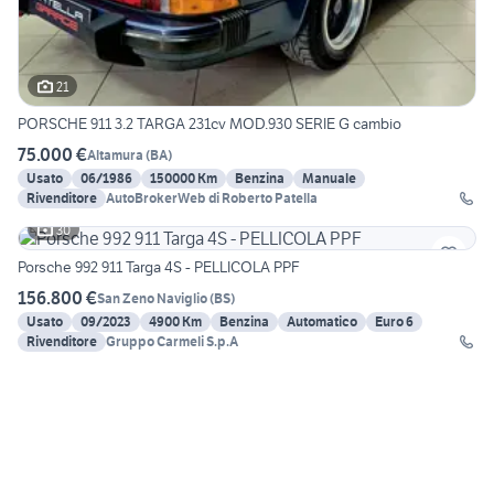
21
PORSCHE 911 3.2 TARGA 231cv MOD.930 SERIE G cambio
75.000 €
Altamura
(
BA
)
Usato
06/1986
150000 Km
Benzina
Manuale
Rivenditore
AutoBrokerWeb di Roberto Patella
30
Porsche 992 911 Targa 4S - PELLICOLA PPF
156.800 €
San Zeno Naviglio
(
BS
)
Usato
09/2023
4900 Km
Benzina
Automatico
Euro 6
Rivenditore
Gruppo Carmeli S.p.A