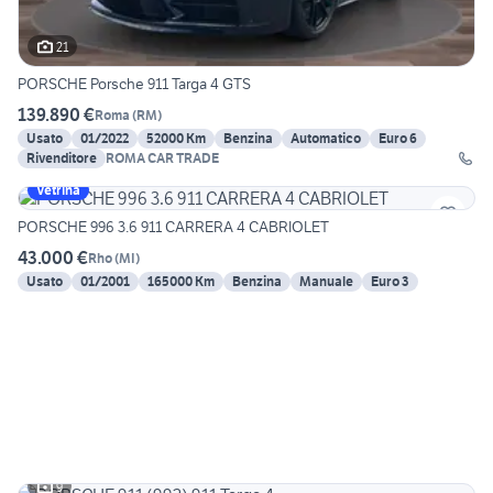
21
PORSCHE Porsche 911 Targa 4 GTS
139.890 €
Roma
(
RM
)
Usato
01/2022
52000 Km
Benzina
Automatico
Euro 6
Rivenditore
ROMA CAR TRADE
Vetrina
PORSCHE 996 3.6 911 CARRERA 4 CABRIOLET
43.000 €
Rho
(
MI
)
Usato
01/2001
165000 Km
Benzina
Manuale
Euro 3
9