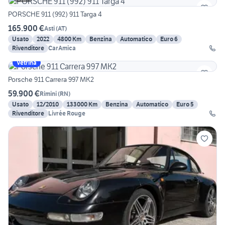
PORSCHE 911 (992) 911 Targa 4
165.900 €
Asti
(
AT
)
Usato
2022
4800 Km
Benzina
Automatico
Euro 6
Rivenditore
CarAmica
Vetrina
Porsche 911 Carrera 997 MK2
59.900 €
Rimini
(
RN
)
Usato
12/2010
133000 Km
Benzina
Automatico
Euro 5
Rivenditore
Livrée Rouge