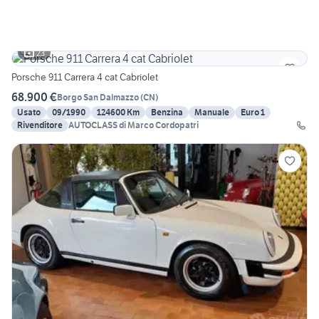
23
Porsche 911 Carrera 4 cat Cabriolet
68.900 €
Borgo San Dalmazzo
(
CN
)
Usato
09/1990
124600 Km
Benzina
Manuale
Euro 1
Rivenditore
AUTOCLASS di Marco Cordopatri