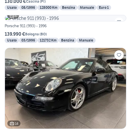
130.000 €
Cascina
(
PI
)
Usato
08/1996
128000 Km
Benzina
Manuale
Euro 1
6
Porsche 911 (993) - 1996
139.990 €
Bologna
(
BO
)
Usato
03/1996
121732 Km
Benzina
Manuale
14