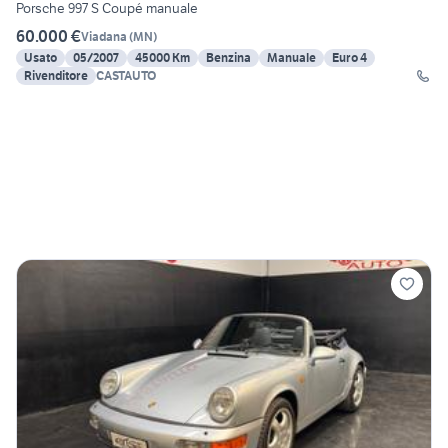
Porsche 997 S Coupé manuale
60.000 €
Viadana
(
MN
)
Usato
05/2007
45000 Km
Benzina
Manuale
Euro 4
Rivenditore
CASTAUTO