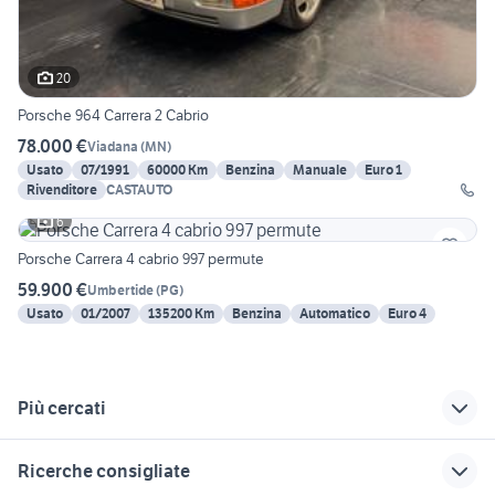
20
Porsche 964 Carrera 2 Cabrio
78.000 €
Viadana
(
MN
)
Usato
07/1991
60000 Km
Benzina
Manuale
Euro 1
Rivenditore
CASTAUTO
6
Porsche Carrera 4 cabrio 997 permute
59.900 €
Umbertide
(
PG
)
Usato
01/2007
135200 Km
Benzina
Automatico
Euro 4
Più cercati
Correlati
Richerche simili
Suggerimenti
Ricerche consigliate
porsche Perugia
porsche 911 4s auto
auto Pomigliano