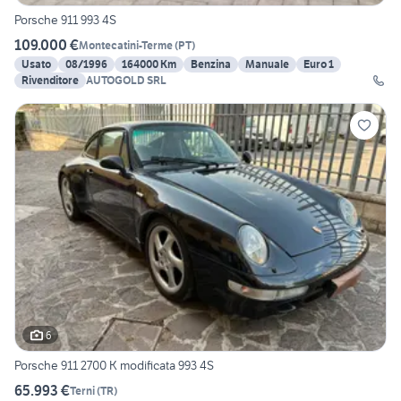
Porsche 911 993 4S
109.000 €
Montecatini-Terme
(
PT
)
Usato
08/1996
164000 Km
Benzina
Manuale
Euro 1
Rivenditore
AUTOGOLD SRL
6
Porsche 911 2700 K modificata 993 4S
65.993 €
Terni
(
TR
)