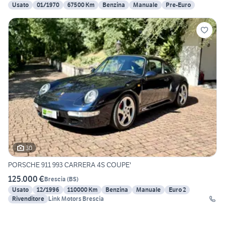
Usato
01/1970
67500 Km
Benzina
Manuale
Pre-Euro
30
PORSCHE 911 993 CARRERA 4S COUPE'
125.000 €
Brescia
(
BS
)
Usato
12/1996
110000 Km
Benzina
Manuale
Euro 2
Rivenditore
Link Motors Brescia