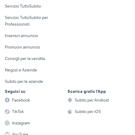
Servizio TuttoSubito
elettronica
per la casa e la
sports e hobby
Servizio TuttoSubito per
persona
Informatica
Animali
Professionisti
Arredamento e
Console e
Accessori per
Casalinghi
Inserisci annuncio
Videogiochi
animali
Elettrodomestici
Promuovi annuncio
Audio/Video
Musica e Film
Giardino e Fai da te
Consigli per la vendita
Fotografia
Libri e Riviste
Abbigliamento e
Negozi e Aziende
Telefonia
Strumenti Musicali
Accessori
Subito per le aziende
Sports
Tutto per i bambini
Seguici su
Scarica gratis l'App
Biciclette
Facebook
Subito per Android
Collezionismo
TikTok
Subito per iOS
Instagram
YouTube