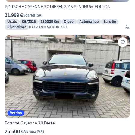
PORSCHE CAYENNE 3.0 DIESEL 2016 PLATINUM EDITION
31.999 €
Scafati
(
SA
)
Usato
06/2016
180000 Km
Diesel
Automatico
Euro 6e
Rivenditore
BALZANO MOTORI SRL
Vetrina
Porsche Cayenne 3.0 Diesel
25.500 €
Verona
(
VR
)