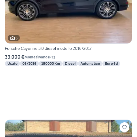
6
Porsche Cayenne 3.0 diesel modello 2016/2017
33.000 €
Montesilvano
(
PE
)
Usato
06/2016
150000 Km
Diesel
Automatico
Euro 6d