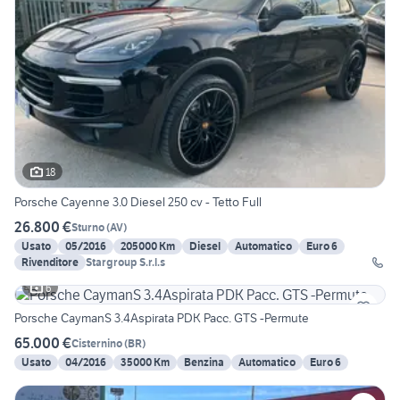
18
Porsche Cayenne 3.0 Diesel 250 cv - Tetto Full
26.800 €
Sturno
(
AV
)
Usato
05/2016
205000 Km
Diesel
Automatico
Euro 6
Rivenditore
Stargroup S.r.l.s
6
Porsche CaymanS 3.4Aspirata PDK Pacc. GTS -Permute
65.000 €
Cisternino
(
BR
)
Usato
04/2016
35000 Km
Benzina
Automatico
Euro 6