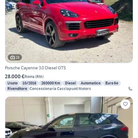
28
Porsche Cayenne 3.0 Diesel GTS
28.000 €
Roma
(
RM
)
Usato
10/2016
260000 Km
Diesel
Automatico
Euro 6e
Rivenditore
Concessionaria Cacciapuoti Motors