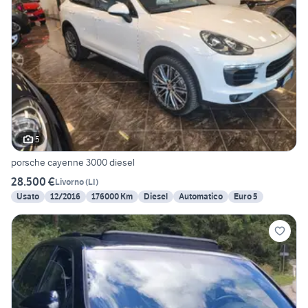
5
porsche cayenne 3000 diesel
28.500 €
Livorno
(
LI
)
Usato
12/2016
176000 Km
Diesel
Automatico
Euro 5