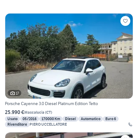
17
Porsche Cayenne 3.0 Diesel Platinum Edition Tetto
25.990 €
Mascalucia
(
CT
)
Usato
05/2016
170000 Km
Diesel
Automatico
Euro 6
Rivenditore
PIERO UCCELLATORE