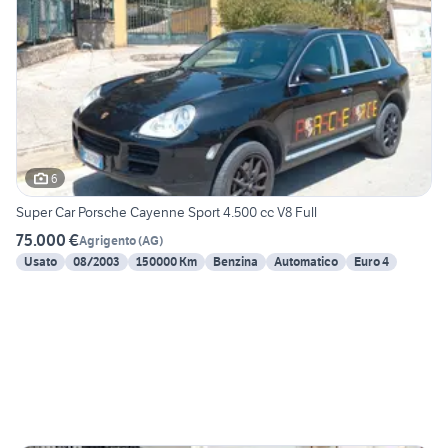
6
Super Car Porsche Cayenne Sport 4.500 cc V8 Full
75.000 €
Agrigento
(
AG
)
Usato
08/2003
150000 Km
Benzina
Automatico
Euro 4