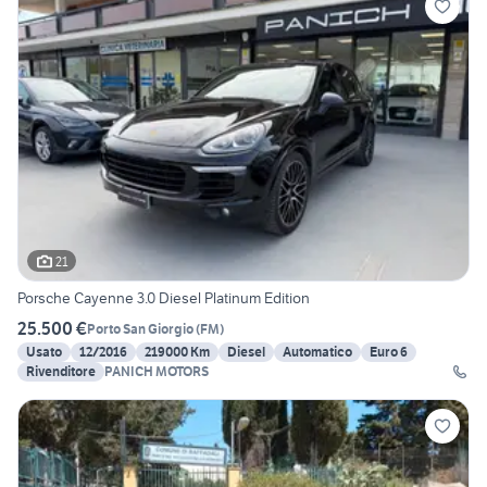
21
Porsche Cayenne 3.0 Diesel Platinum Edition
25.500 €
Porto San Giorgio
(
FM
)
Usato
12/2016
219000 Km
Diesel
Automatico
Euro 6
Rivenditore
PANICH MOTORS