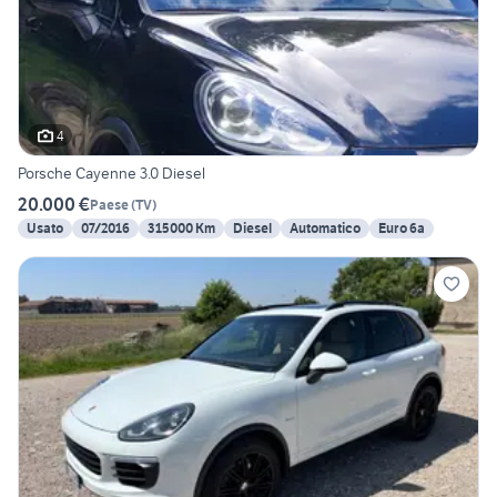
4
Porsche Cayenne 3.0 Diesel
20.000 €
Paese
(
TV
)
Usato
07/2016
315000 Km
Diesel
Automatico
Euro 6a