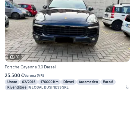
20
Porsche Cayenne 3.0 Diesel
25.500 €
Verona
(
VR
)
Usato
02/2016
170000 Km
Diesel
Automatico
Euro 6
Rivenditore
GLOBAL BUSINESS SRL