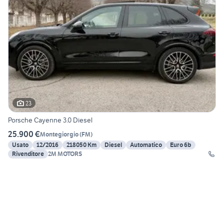
23
Porsche Cayenne 3.0 Diesel
25.900 €
Montegiorgio
(
FM
)
Usato
12/2016
218050 Km
Diesel
Automatico
Euro 6b
Rivenditore
2M MOTORS