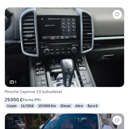
6
Porsche Cayenne 3.0 turbodiesel
29.000 €
Parma
(
PR
)
Usato
11/2016
153000 Km
Diesel
Altro
Euro 6