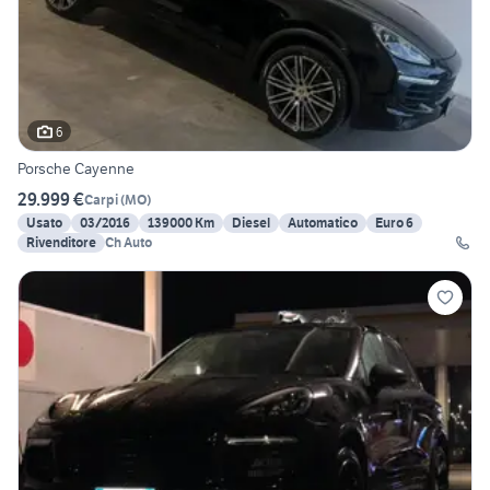
6
Porsche Cayenne
29.999 €
Carpi
(
MO
)
Usato
03/2016
139000 Km
Diesel
Automatico
Euro 6
Rivenditore
Ch Auto