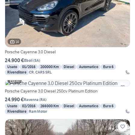
14
Porsche Cayenne 3.0 Diesel
24.900 €
Eboli
(
SA
)
Usato
01/2016
200000 Km
Diesel
Automatico
Euro 6
Rivenditore
CR. CARS SRL
30
Porsche Cayenne 3.0 Diesel 250cv Platinum Edition
24.990 €
Ravenna
(
RA
)
Usato
02/2016
266000 Km
Diesel
Automatico
Euro 6
Rivenditore
Ram Motor