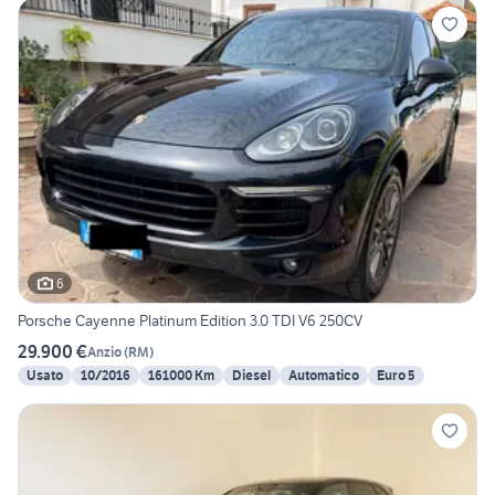
6
Porsche Cayenne Platinum Edition 3.0 TDI V6 250CV
29.900 €
Anzio
(
RM
)
Usato
10/2016
161000 Km
Diesel
Automatico
Euro 5