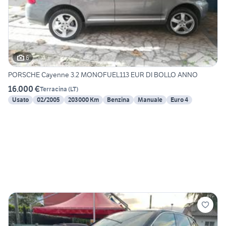
6
PORSCHE Cayenne 3.2 MONOFUEL113 EUR DI BOLLO ANNO
16.000 €
Terracina
(
LT
)
Usato
02/2005
203000 Km
Benzina
Manuale
Euro 4