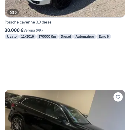
6
Porsche cayenne 3.0 diesel
30.000 €
Verona
(
VR
)
Usato
11/2016
170000 Km
Diesel
Automatico
Euro 6