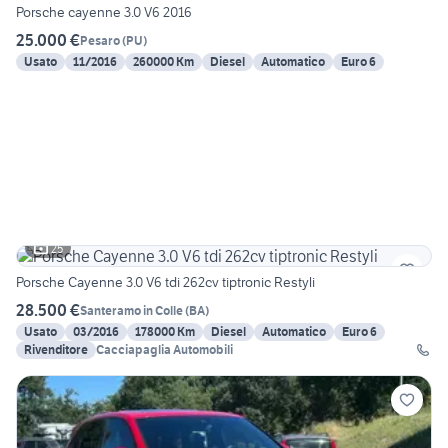
Porsche cayenne 3.0 V6 2016
25.000 €
Pesaro
(
PU
)
Usato
11/2016
260000 Km
Diesel
Automatico
Euro 6
25
Porsche Cayenne 3.0 V6 tdi 262cv tiptronic Restyli
28.500 €
Santeramo in Colle
(
BA
)
Usato
03/2016
178000 Km
Diesel
Automatico
Euro 6
Rivenditore
Cacciapaglia Automobili