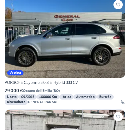
Vetrina
PORSCHE Cayenne 3.0 S E-Hybrid 333 CV
29.000 €
Ozzano dell'Emilia
(
BO
)
Usato
09/2016
166000 Km
Ibrida
Automatico
Euro 6e
Rivenditore
GENERAL CAR SRL