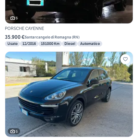
6
PORSCHE CAYENNE
35.900 €
Santarcangelo di Romagna
(
RN
)
Usato
12/2016
151000 Km
Diesel
Automatico
6