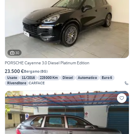
30
PORSCHE Cayenne 3.0 Diesel Platinum Edition
23.500 €
Bergamo
(
BG
)
Usato
11/2016
225000 Km
Diesel
Automatico
Euro 6
Rivenditore
CARFACE