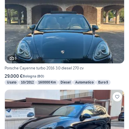
6
Porsche Cayenne turbo 2016 3.0 diesel 270 cv
29.000 €
Bologna
(
BO
)
Usato
10/2012
160000 Km
Diesel
Automatico
Euro 5