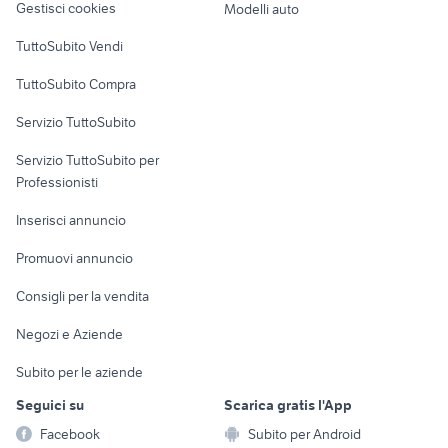
Gestisci cookies
Modelli auto
Case vacanza
TuttoSubito Vendi
Uffici e Locali
TuttoSubito Compra
commerciali
Servizio TuttoSubito
elettronica
per la casa e la
sports e hobby
Servizio TuttoSubito per
persona
Informatica
Animali
Professionisti
Arredamento e
Console e
Accessori per
Casalinghi
Inserisci annuncio
Videogiochi
animali
Elettrodomestici
Promuovi annuncio
Audio/Video
Musica e Film
Giardino e Fai da te
Consigli per la vendita
Fotografia
Libri e Riviste
Abbigliamento e
Negozi e Aziende
Telefonia
Strumenti Musicali
Accessori
Subito per le aziende
Sports
Tutto per i bambini
Seguici su
Scarica gratis l'App
Biciclette
Facebook
Subito per Android