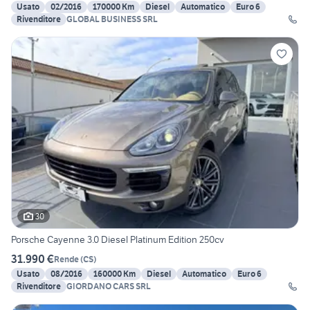
Usato
02/2016
170000 Km
Diesel
Automatico
Euro 6
Rivenditore
GLOBAL BUSINESS SRL
30
Porsche Cayenne 3.0 Diesel Platinum Edition 250cv
31.990 €
Rende
(
CS
)
Usato
08/2016
160000 Km
Diesel
Automatico
Euro 6
Rivenditore
GIORDANO CARS SRL