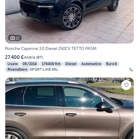
12
Porsche Cayenne 3.0 Diesel 250CV TETTO PASM
27.400 €
Andria
(
BT
)
Usato
05/2016
176000 Km
Diesel
Automatico
Euro 6
Rivenditore
SPORT LINE SRL