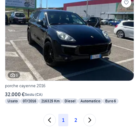
6
porche cayenne 2016
32.000 €
Sestu
(
CA
)
Usato
07/2016
216325 Km
Diesel
Automatico
Euro 6
1
2