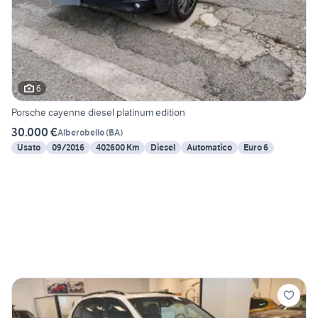
6
Porsche cayenne diesel platinum edition
30.000 €
Alberobello
(
BA
)
Usato
09/2016
402600 Km
Diesel
Automatico
Euro 6