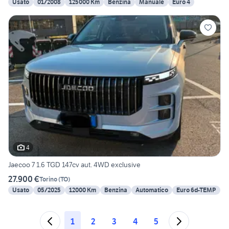
Usato
01/2008
125000 Km
Benzina
Manuale
Euro 4
4
Jaecoo 7 1.6 TGD 147cv aut. 4WD exclusive
27.900 €
Torino
(
TO
)
Usato
05/2025
12000 Km
Benzina
Automatico
Euro 6d-TEMP
1
2
3
4
5