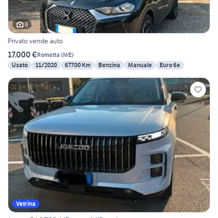
6
Privato vende auto
17.000 €
Rometta
(
ME
)
Usato
11/2020
67700 Km
Benzina
Manuale
Euro 6e
Vetrina