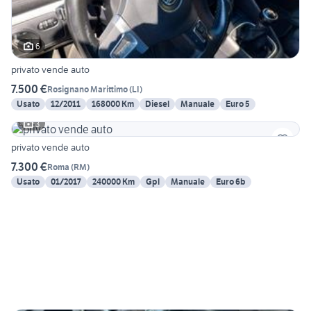
6
privato vende auto
7.500 €
Rosignano Marittimo
(
LI
)
Usato
12/2011
168000 Km
Diesel
Manuale
Euro 5
3
privato vende auto
7.300 €
Roma
(
RM
)
Usato
01/2017
240000 Km
Gpl
Manuale
Euro 6b