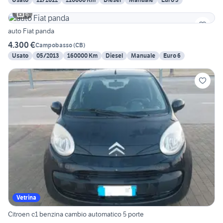
6
auto Fiat panda
4.300 €
Campobasso
(
CB
)
Usato
05/2013
160000 Km
Diesel
Manuale
Euro 6
Vetrina
Citroen c1 benzina cambio automatico 5 porte