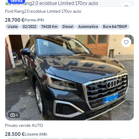
Vetrina
Ford Rang2.0 ecoblue Limited 170cv auto
28.700 €
Parma
(
PR
)
Usato
02/2022
74428 Km
Diesel
Automatico
Euro 6d-TEMP
4
Privato vende AUTO
28.500 €
Lissone
(
MB
)