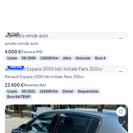
6
privato vende auto
4.000 €
Pescara
(
PE
)
Usato
09/2009
126000 Km
Altro
Manuale
Euro 4
Vetrina
Renault Espace 2000 tdci Initiale Paris 200cv
22.600 €
Ravenna
(
RA
)
Usato
05/2021
136000 Km
Diesel
Sequenziale
Euro 6d-TEMP