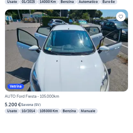
Usato
01/2025
14000 Km
Benzina
Automatico
Euro 6e
Vetrina
AUTO Ford Fiesta - 105.000km
5.200 €
Savona
(
SV
)
Usato
10/2014
105000 Km
Benzina
Manuale