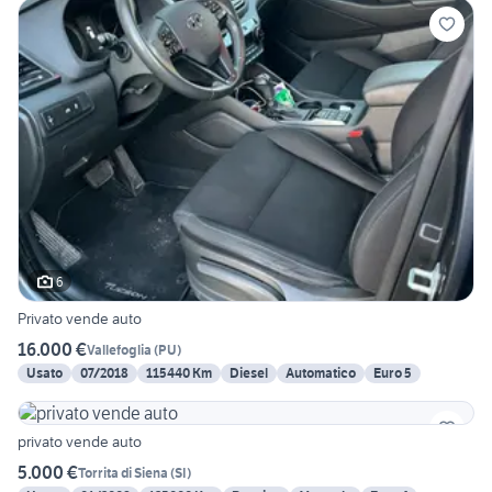
6
Privato vende auto
16.000 €
Vallefoglia
(
PU
)
Usato
07/2018
115440 Km
Diesel
Automatico
Euro 5
privato vende auto
5.000 €
Torrita di Siena
(
SI
)