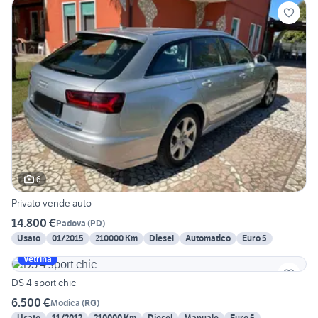
6
Privato vende auto
14.800 €
Padova
(
PD
)
Usato
01/2015
210000 Km
Diesel
Automatico
Euro 5
Vetrina
DS 4 sport chic
6.500 €
Modica
(
RG
)
Usato
11/2012
210000 Km
Diesel
Manuale
Euro 5