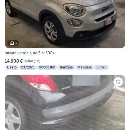
6
privato vende auto Fiat 500x
14.900 €
Torino
(
TO
)
Usato
03/2023
50000 Km
Benzina
Manuale
Euro 6