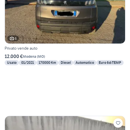
6
Privato vende auto
12.000 €
Modena
(
MO
)
Usato
01/2021
170000 Km
Diesel
Automatico
Euro 6d-TEMP