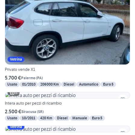
Vetrina
Privato vende X1
5.700 €
Palermo
(
PA
)
Usato
01/2010
206000 Km
Diesel
Automatico
Euro 5
6
Intera auto per pezzi di ricambio
2.500 €
Siracusa
(
SR
)
Usato
10/2011
420 Km
Diesel
Manuale
Euro 5
Vetrina