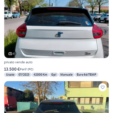
4
privato vende auto
13.500 €
Forli'
(
FC
)
Usato
07/2023
42000 Km
Gpl
Manuale
Euro 6d-TEMP