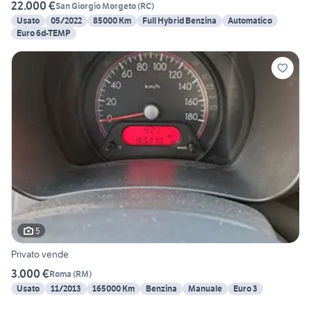
22.000 €
San Giorgio Morgeto
(
RC
)
Usato
05/2022
85000 Km
Full Hybrid Benzina
Automatico
Euro 6d-TEMP
5
Privato vende
3.000 €
Roma
(
RM
)
Usato
11/2013
165000 Km
Benzina
Manuale
Euro 3