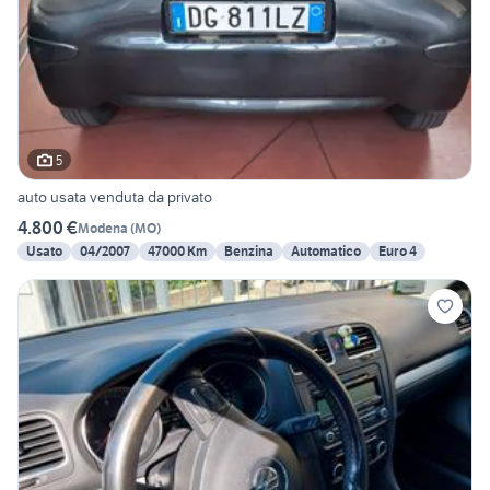
5
auto usata venduta da privato
4.800 €
Modena
(
MO
)
Usato
04/2007
47000 Km
Benzina
Automatico
Euro 4