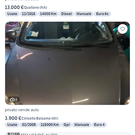
13.000 €
Qualiano
(
NA
)
Usato
12/2018
14000 Km
Diesel
Manuale
Euro 6c
6
privato vende auto
3.900 €
Cinisello Balsamo
(
MI
)
Usato
02/2009
118000 Km
Gpl
Manuale
Euro 4
2