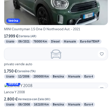
Vetrina
MINI Countryman 1.5 One D Northwood Aut. - 2021
17.999 €
Cortona
(
AR
)
Usato
09/2021
78000 Km
Diesel
Manuale
Euro 6d-TEMP
privato vende auto
1.750 €
Carosino
(
TA
)
Usato
12/2006
200000 Km
Benzina
Manuale
Euro 4
Vetrina
Lancia Y 2008
2.800 €
Vermezzo con Zelo
(
MI
)
Usato
08/2008
162100 Km
Benzina
Manuale
Euro 4