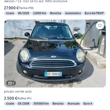
Jaecoo 7 1.6 TGD 147cv aut. 4WD exclusive
27.900 €
Torino
(
TO
)
Usato
05/2025
12000 Km
Benzina
Automatico
Euro 6d-TEMP
5
privato vende auto
3.500 €
Rufina
(
FI
)
Usato
03/2009
355000 Km
Benzina
Manuale
Euro 4