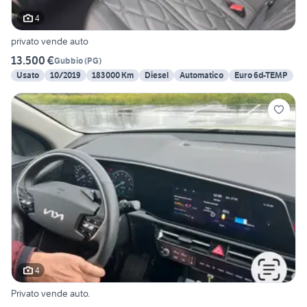
4
privato vende auto
13.500 €
Gubbio
(
PG
)
Usato
10/2019
183000 Km
Diesel
Automatico
Euro 6d-TEMP
4
Privato vende auto.