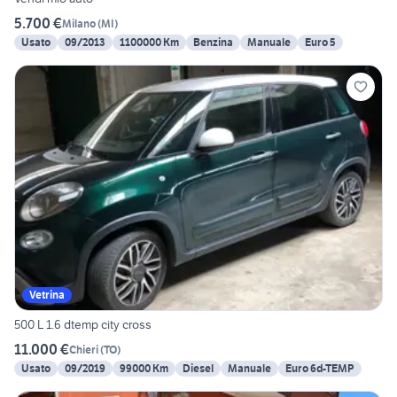
5.700 €
Milano
(
MI
)
Usato
09/2013
1100000 Km
Benzina
Manuale
Euro 5
Vetrina
500 L 1.6 dtemp city cross
11.000 €
Chieri
(
TO
)
Usato
09/2019
99000 Km
Diesel
Manuale
Euro 6d-TEMP