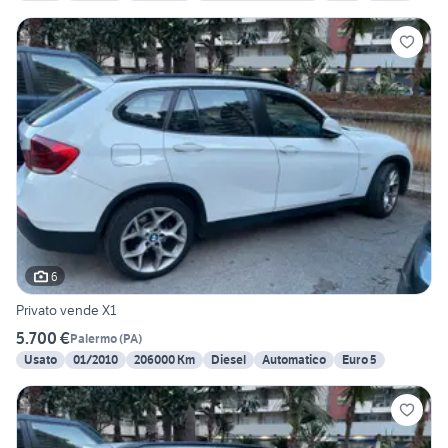
6
Privato vende X1
5.700 €
Palermo
(
PA
)
Usato
01/2010
206000 Km
Diesel
Automatico
Euro 5