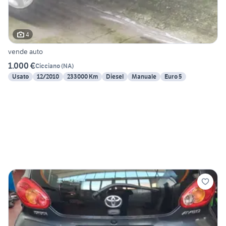
4
vende auto
1.000 €
Cicciano
(
NA
)
Usato
12/2010
233000 Km
Diesel
Manuale
Euro 5