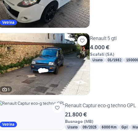
Vetrina
Renault 5 gtl
4.000 €
Scafati
(
SA
)
Usato
01/1982
15000
5
Renault Captur eco-g techno GPL
21.800 €
Busnago
(
MB
)
Vetrina
Usato
09/2025
6000 Km
Gpl
Ma