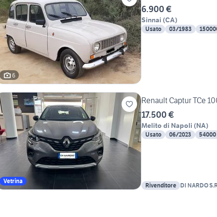
6.900 €
Sinnai
(
CA
)
Usato
03/1983
15000
6
Renault Captur TCe 10
17.500 €
Melito di Napoli
(
NA
)
Usato
06/2023
54000
Vetrina
Rivenditore
DI NARDO S.R