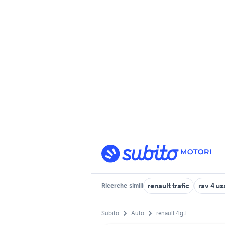
renault trafic
rav 4 u
Ricerche
simili
Subito
Auto
renault 4 gtl