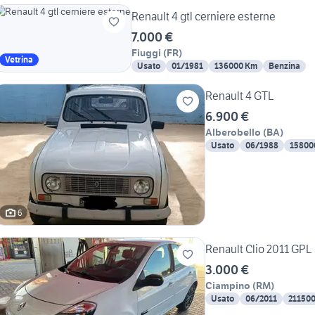
Renault 4 gtl cerniere esterne
7.000 €
Fiuggi
(
FR
)
Vetrina
Usato
01/1981
136000 Km
Benzina
Renault 4 GTL
6.900 €
Alberobello
(
BA
)
Usato
06/1988
15800
6
Renault Clio 2011 GPL
3.000 €
Ciampino
(
RM
)
Usato
06/2011
21150