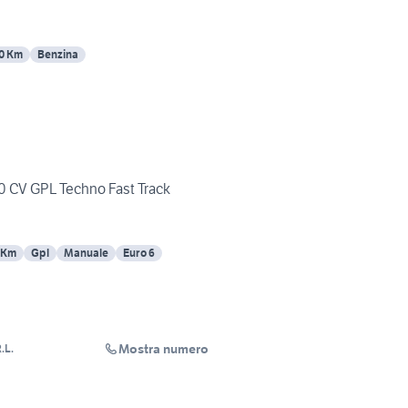
0 Km
Benzina
0 CV GPL Techno Fast Track
 Km
Gpl
Manuale
Euro 6
Mostra numero
.L.