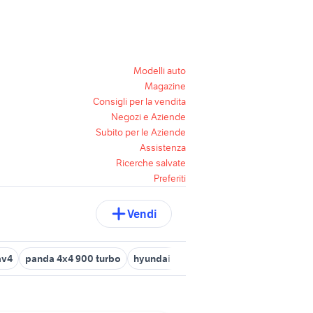
Modelli auto
Magazine
Consigli per la vendita
Negozi e Aziende
Subito per le Aziende
Assistenza
Ricerche salvate
Preferiti
Vendi
av4
panda 4x4 900 turbo
hyundai 4x4
citroen c4 7 posti
fuor