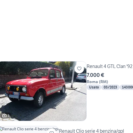
Renault 4 GTL Clan '92
7.000 €
Roma
(
RM
)
Usato
03/2023
14300
3
Renault Clio serie 4 benzina/gpl