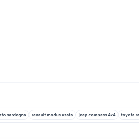
sato sardegna
renault modus usata
jeep compass 4x4
toyota r