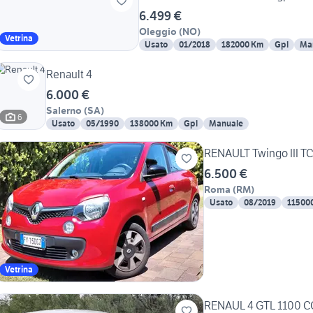
6.499 €
Oleggio
(
NO
)
Vetrina
Usato
01/2018
182000 Km
Gpl
Ma
Renault 4
6.000 €
Salerno
(
SA
)
6
Usato
05/1990
138000 Km
Gpl
Manuale
RENAULT Twingo III T
6.500 €
Roma
(
RM
)
Usato
08/2019
11500
Vetrina
RENAUL 4 GTL 1100