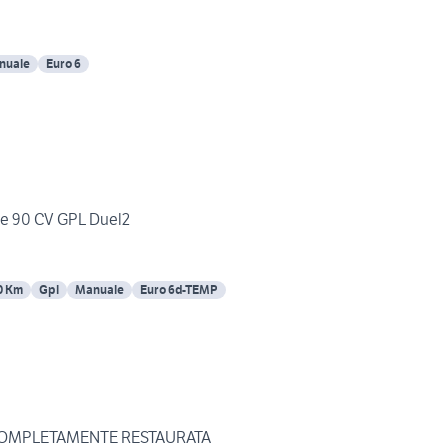
nuale
Euro 6
Ce 90 CV GPL Duel2
0 Km
Gpl
Manuale
Euro 6d-TEMP
 COMPLETAMENTE RESTAURATA