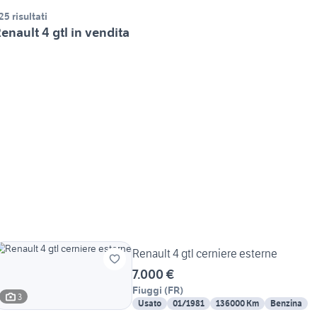
25 risultati
enault 4 gtl in vendita
Renault 4 gtl cerniere esterne
7.000 €
Fiuggi
(
FR
)
3
Usato
01/1981
136000 Km
Benzina