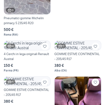
6
Pneumatici gomme Michelin
primacy 5 235/45 R20
500 €
Roma
(
RM
)
4
5
4 Cerchi in lega originali Renault
GOMME ESTIVE CONTINENTAL
Austral
- 205/45 R17
150 €
380 €
Parma
(
PR
)
Alba
(
CN
)
5
GOMME ESTIVE CONTINENTAL
- 205/45 R17
380 €