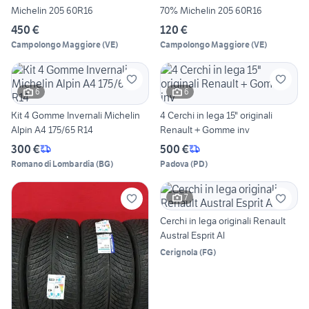
Michelin 205 60R16
70% Michelin 205 60R16
450 €
120 €
Campolongo Maggiore
(
VE
)
Campolongo Maggiore
(
VE
)
6
6
Kit 4 Gomme Invernali Michelin
4 Cerchi in lega 15" originali
Alpin A4 175/65 R14
Renault + Gomme inv
300 €
500 €
Romano di Lombardia
(
BG
)
Padova
(
PD
)
7
Cerchi in lega originali Renault
Austral Esprit Al
Cerignola
(
FG
)