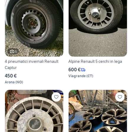
6
4 pneumatici invernali Renault
Alpine Renault 5 cerchi in lega
Captur
600 €
450 €
Viagrande
(
CT
)
Arona
(
NO
)