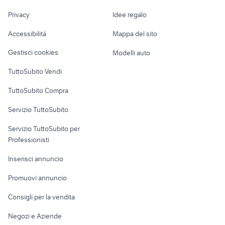
opel frontera 4x4
Nautica
lavoro
fiat strada auto Senorbi
alternatore citroen c3
Privacy
Idee regalo
Garage e box
Caravan e Camper
Accessibilità
Mappa del sito
Loft, mansarde e
Veicoli commerciali
altro
Gestisci cookies
Modelli auto
Case vacanza
TuttoSubito Vendi
Uffici e Locali
TuttoSubito Compra
commerciali
Servizio TuttoSubito
elettronica
per la casa e la
sports e hobby
Servizio TuttoSubito per
persona
Informatica
Animali
Professionisti
Arredamento e
Console e
Accessori per
Casalinghi
Inserisci annuncio
Videogiochi
animali
Elettrodomestici
Promuovi annuncio
Audio/Video
Musica e Film
Giardino e Fai da te
Consigli per la vendita
Fotografia
Libri e Riviste
Abbigliamento e
Negozi e Aziende
Telefonia
Strumenti Musicali
Accessori