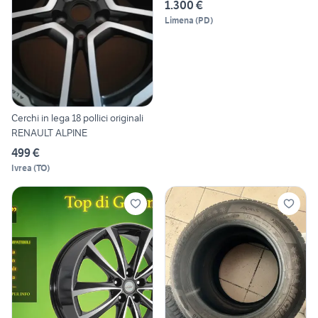
1.300 €
Limena
(
PD
)
Cerchi in lega 18 pollici originali
RENAULT ALPINE
499 €
Ivrea
(
TO
)