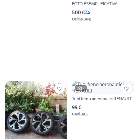
FOTO ESEMPLIFICATIVA
500 €
Osimo
(
AN
)
2
Tubi freno aeronautici RENAULT
99 €
Gavi
(
AL
)