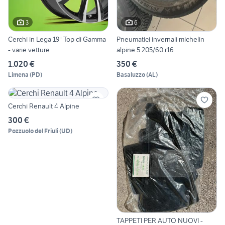
3
6
Cerchi in Lega 19" Top di Gamma
Pneumatici invernali michelin
- varie vetture
alpine 5 205/60 r16
1.020 €
350 €
Limena
(
PD
)
Basaluzzo
(
AL
)
Cerchi Renault 4 Alpine
300 €
Pozzuolo del Friuli
(
UD
)
TAPPETI PER AUTO NUOVI -