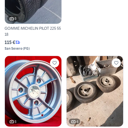
6
GOMME MICHELIN PILOT 225 55
18
115 €
San Severo
(
FG
)
6
4