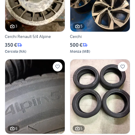
3
5
Cerchi Renault 5/4 Alpine
Cerchi
350 €
500 €
Cercola
(
NA
)
Monza
(
MB
)
6
5