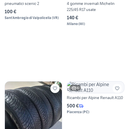
pneumatici scenic 2
4 gomme invernali Michelin
225/45 R17 usate
100 €
140 €
Sant'Ambrogio di Valpolicella
(
VR
)
Milano
(
MI
)
6
Ricambi per Alpine Renault A110
500 €
Piacenza
(
PC
)