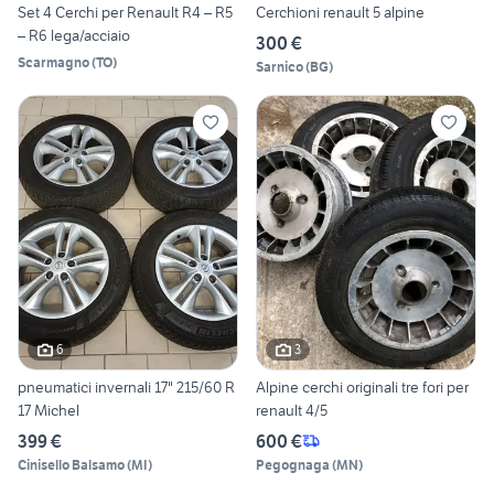
Set 4 Cerchi per Renault R4 – R5
Cerchioni renault 5 alpine
– R6 lega/acciaio
300 €
Scarmagno
(
TO
)
Sarnico
(
BG
)
6
3
pneumatici invernali 17" 215/60 R
Alpine cerchi originali tre fori per
17 Michel
renault 4/5
399 €
600 €
Cinisello Balsamo
(
MI
)
Pegognaga
(
MN
)