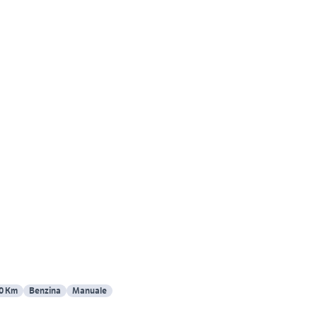
0 Km
Benzina
Manuale