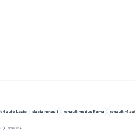
t 4 auto Lazio
dacia renault
renault modus Roma
renault r4 au
)
renault 4