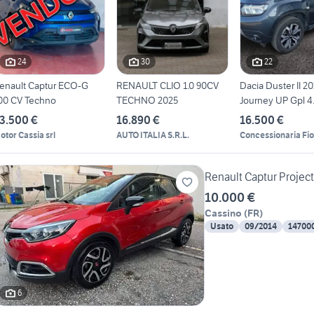
24
30
22
enault Captur ECO-G
RENAULT CLIO 1.0 90CV
Dacia Duster II 20
00 CV Techno
TECHNO 2025
Journey UP Gpl 4.
3.500 €
16.890 €
16.500 €
otor Cassia srl
AUTO ITALIA S.R.L.
Concessionaria Fio
Renault Captur Projec
10.000 €
Cassino
(
FR
)
Usato
09/2014
14700
6