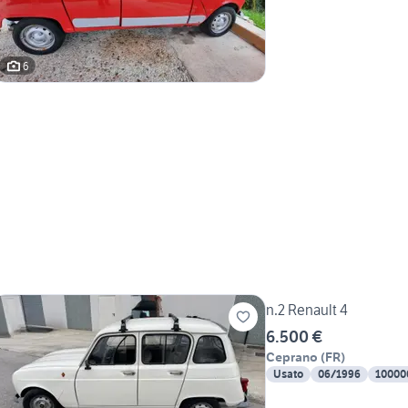
6
n.2 Renault 4
6.500 €
Ceprano
(
FR
)
Usato
06/1996
10000