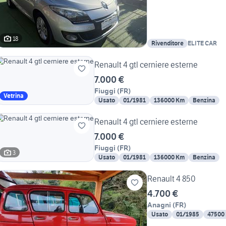
18
Rivenditore
ELITE CAR
Renault 4 gtl cerniere esterne
7.000 €
Fiuggi
(
FR
)
Vetrina
Usato
01/1981
136000 Km
Benzina
Renault 4 gtl cerniere esterne
7.000 €
Fiuggi
(
FR
)
3
Usato
01/1981
136000 Km
Benzina
Renault 4 850
4.700 €
Anagni
(
FR
)
Usato
01/1985
47500