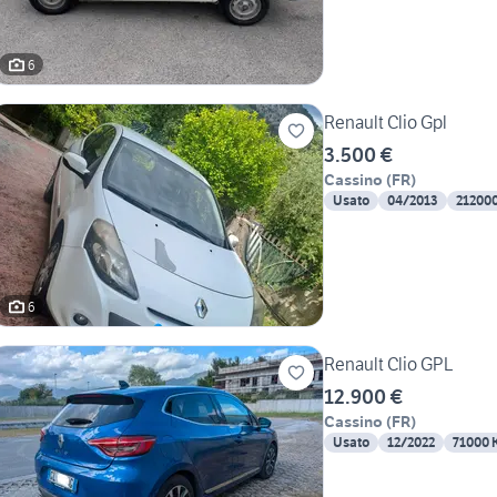
6
Renault Clio Gpl
3.500 €
Cassino
(
FR
)
Usato
04/2013
21200
6
Renault Clio GPL
12.900 €
Cassino
(
FR
)
Usato
12/2022
71000 