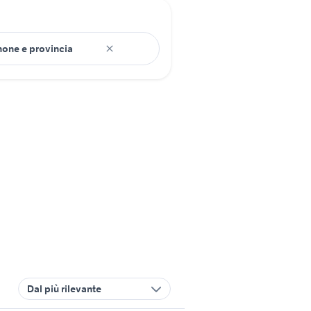
Dal più rilevante