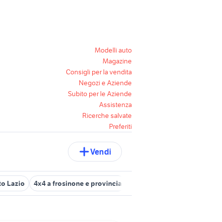
Modelli auto
Magazine
Consigli per la vendita
Negozi e Aziende
Subito per le Aziende
Assistenza
Ricerche salvate
Preferiti
Vendi
to Lazio
4x4 a frosinone e provincia
auto 4x4 usate roma
rena