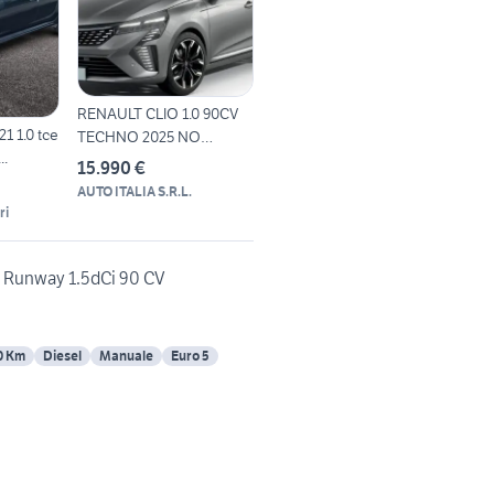
RENAULT CLIO 1.0 90CV
21 1.0 tce
TECHNO 2025 NO
..
VINCOLI
15.990 €
AUTO ITALIA S.R.L.
ri
t Runway 1.5dCi 90 CV
0 Km
Diesel
Manuale
Euro 5