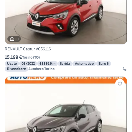
10
RENAULT Captur VC56116
15.199 €
Torino
(
TO
)
Usato
03/2022
68591 Km
Ibrida
Automatico
Euro 6
Rivenditore
Autohero Torino