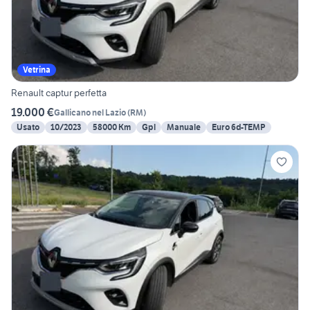
Vetrina
Renault captur perfetta
19.000 €
Gallicano nel Lazio
(
RM
)
Usato
10/2023
58000 Km
Gpl
Manuale
Euro 6d-TEMP