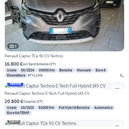
9
Renault Captur TCe 90 CV Techno
16.800 €
Aci Sant'Antonio
(
CT
)
Usato
03/2024
30000 Km
Benzina
Manuale
Euro 6
Rivenditore
STYLCAR
Vetrina
Renault Captur Techno E-Tech Full Hybrid 145 CV
20.800 €
Catania
(
CT
)
Usato
10/2023
51000 Km
Full Hybrid Benzina
Automatico
Euro 6d-TEMP
10