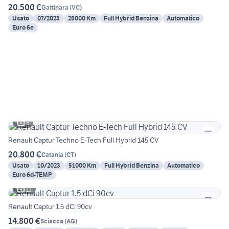
20.500 €
Gattinara
(
VC
)
Usato
07/2023
25000 Km
Full Hybrid Benzina
Automatico
Euro 6e
6
Renault Captur Techno E-Tech Full Hybrid 145 CV
20.800 €
Catania
(
CT
)
Usato
10/2023
51000 Km
Full Hybrid Benzina
Automatico
Euro 6d-TEMP
13
Renault Captur 1.5 dCi 90cv
14.800 €
Sciacca
(
AG
)