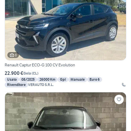
8
Renault Captur ECO-G 100 CV Evolution
22.900 €
Gela
(
CL
)
Usato
08/2025
26000 Km
Gpl
Manuale
Euro 6
Rivenditore
VERAUTO S.R.L.