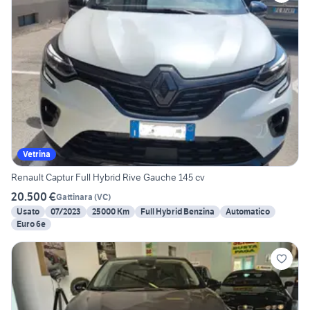
Vetrina
Renault Captur Full Hybrid Rive Gauche 145 cv
20.500 €
Gattinara
(
VC
)
Usato
07/2023
25000 Km
Full Hybrid Benzina
Automatico
Euro 6e