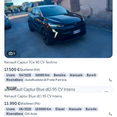
9
Renault Captur TCe 90 CV Techno
17.500 €
Qualiano
(
NA
)
Usato
04/2025
38000 Km
Benzina
Manuale
Euro 6
Rivenditore
AutoRuotolo di Prete Patrizia
7
Renault Captur Blue dCi 95 CV Intens
13.990 €
Misilmeri
(
PA
)
Usato
06/2020
150000 Km
Diesel
Manuale
Euro 6e
Rivenditore
DN Auto