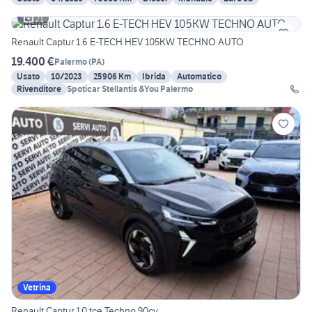
21
Renault Captur 1.6 E-TECH HEV 105KW TECHNO AUTO
19.400 €
Palermo
(
PA
)
Usato
10/2023
25906 Km
Ibrida
Automatico
Rivenditore
Spoticar Stellantis &You Palermo
Vetrina
Renault Captur 1.0 tce Techno 90cv