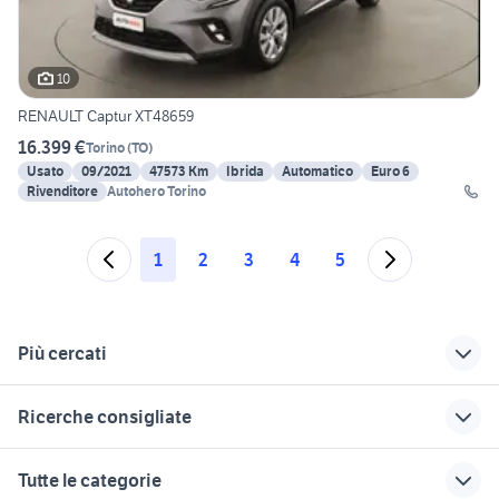
10
RENAULT Captur XT48659
16.399 €
Torino
(
TO
)
Usato
09/2021
47573 Km
Ibrida
Automatico
Euro 6
Rivenditore
Autohero Torino
1
2
3
4
5
Più cercati
Correlati
Richerche simili
Suggerimenti
Ricerche consigliate
renault clio Taranto
renault captur usata
renault captur
provincia
veneto
Milano
mitsubishi lancer evo 10
golf 4 r32
Tutte le categorie
cerchi 14 renault
renault captur
auto cabrio
dacia sandero km 0
3008 peugeot 2018