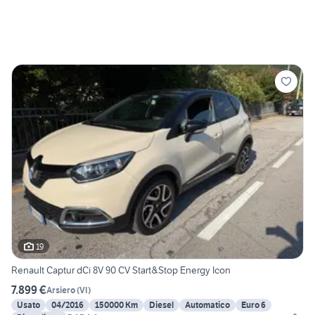
19
Renault Captur dCi 8V 90 CV Start&Stop Energy Icon
7.899 €
Arsiero
(
VI
)
Usato
04/2016
150000 Km
Diesel
Automatico
Euro 6