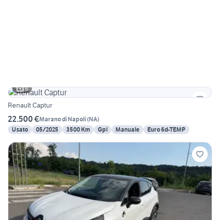
6
Renault Captur
22.500 €
Marano di Napoli
(
NA
)
Usato
05/2025
3500 Km
Gpl
Manuale
Euro 6d-TEMP