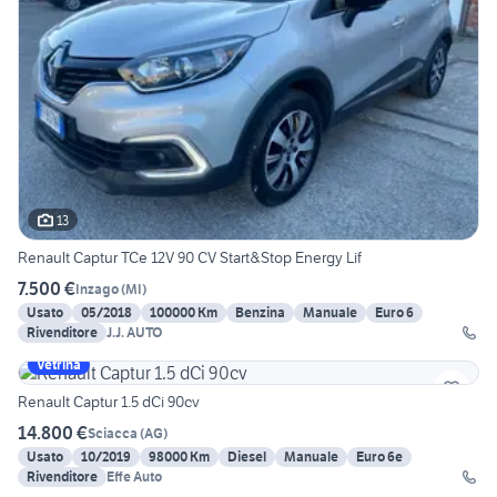
13
Renault Captur TCe 12V 90 CV Start&Stop Energy Lif
7.500 €
Inzago
(
MI
)
Usato
05/2018
100000 Km
Benzina
Manuale
Euro 6
Rivenditore
J.J. AUTO
Vetrina
Renault Captur 1.5 dCi 90cv
14.800 €
Sciacca
(
AG
)
Usato
10/2019
98000 Km
Diesel
Manuale
Euro 6e
Rivenditore
Effe Auto