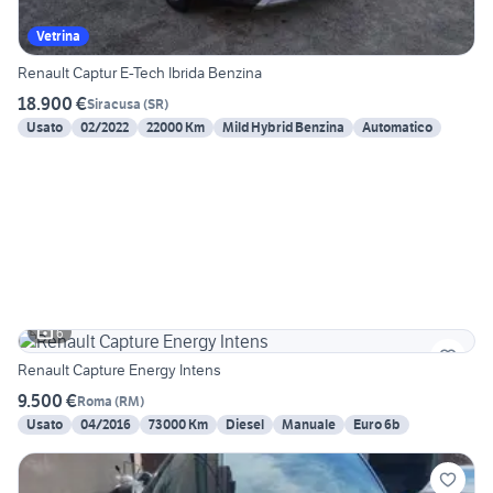
Vetrina
Renault Captur E-Tech Ibrida Benzina
18.900 €
Siracusa
(
SR
)
Usato
02/2022
22000 Km
Mild Hybrid Benzina
Automatico
6
Renault Capture Energy Intens
9.500 €
Roma
(
RM
)
Usato
04/2016
73000 Km
Diesel
Manuale
Euro 6b