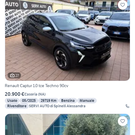
27
Renault Captur 1.0 tce Techno 90cv
20.900 €
Casoria
(
NA
)
Usato
05/2025
29719 Km
Benzina
Manuale
Rivenditore
SERVI AUTO di Spinelli Alessandra