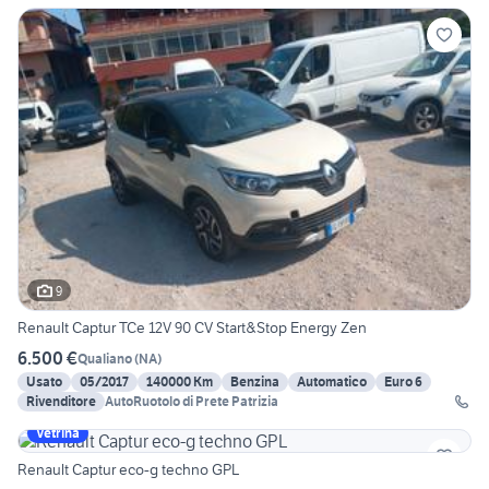
9
Renault Captur TCe 12V 90 CV Start&Stop Energy Zen
6.500 €
Qualiano
(
NA
)
Usato
05/2017
140000 Km
Benzina
Automatico
Euro 6
Rivenditore
AutoRuotolo di Prete Patrizia
Vetrina
Renault Captur eco-g techno GPL