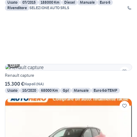
Usato
07/2015
188000 Km
Diesel
Manuale
Euro 6
Rivenditore
SELEZIONE AUTO SRLS
6
Renault capture
15.300 €
Napoli
(
NA
)
Usato
10/2020
68000 Km
Gpl
Manuale
Euro 6d-TEMP