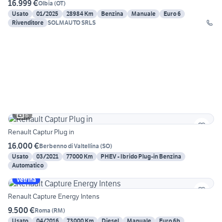
16.999 €
Olbia
(
OT
)
Usato
01/2025
28984 Km
Benzina
Manuale
Euro 6
Rivenditore
SOLMAUTO SRLS
6
Renault Captur Plug in
16.000 €
Berbenno di Valtellina
(
SO
)
Usato
03/2021
77000 Km
PHEV - Ibrido Plug-in Benzina
Automatico
Vetrina
Renault Capture Energy Intens
9.500 €
Roma
(
RM
)
Usato
04/2016
73000 Km
Diesel
Manuale
Euro 6b