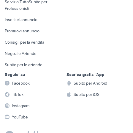
Servizio TuttoSubito per
persona
Informatica
Animali
Professionisti
Arredamento e
Console e
Accessori per
Casalinghi
Inserisci annuncio
Videogiochi
animali
Elettrodomestici
Promuovi annuncio
Audio/Video
Musica e Film
Giardino e Fai da te
Consigli per la vendita
Fotografia
Libri e Riviste
Abbigliamento e
Negozi e Aziende
Telefonia
Strumenti Musicali
Accessori
Subito per le aziende
Sports
Tutto per i bambini
Seguici su
Scarica gratis l'App
Biciclette
Facebook
Subito per Android
Collezionismo
TikTok
Subito per iOS
Instagram
YouTube