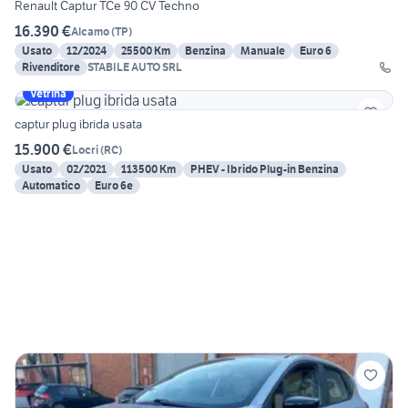
Renault Captur TCe 90 CV Techno
16.390 €
Alcamo
(
TP
)
Usato
12/2024
25500 Km
Benzina
Manuale
Euro 6
Rivenditore
STABILE AUTO SRL
Vetrina
captur plug ibrida usata
15.900 €
Locri
(
RC
)
Usato
02/2021
113500 Km
PHEV - Ibrido Plug-in Benzina
Automatico
Euro 6e