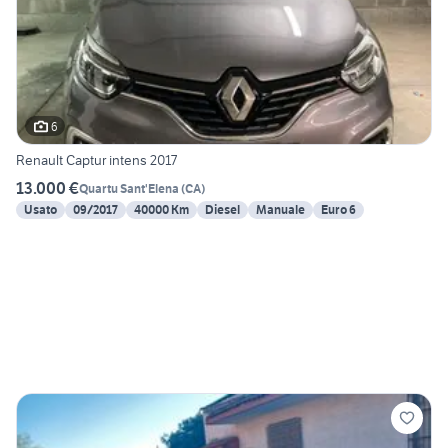
6
Renault Captur intens 2017
13.000 €
Quartu Sant'Elena
(
CA
)
Usato
09/2017
40000 Km
Diesel
Manuale
Euro 6