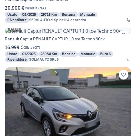
20.900 €
Casoria
(
NA
)
Usato
05/2025
29719 Km
Benzina
Manuale
Rivenditore
SERVI AUTO di Spinelli Alessandra
19
Renault Captur RENAULT CAPTUR 1.0 tce Techno 90cv
16.999 €
Olbia
(
OT
)
Usato
01/2025
28984 Km
Benzina
Manuale
Euro 6
Rivenditore
SOLMAUTO SRLS