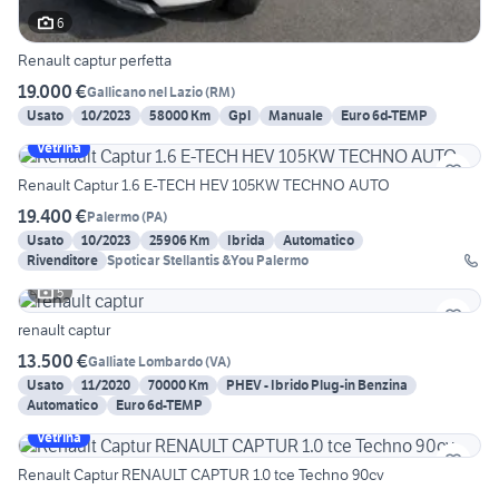
6
Renault captur perfetta
19.000 €
Gallicano nel Lazio
(
RM
)
Usato
10/2023
58000 Km
Gpl
Manuale
Euro 6d-TEMP
Vetrina
Renault Captur 1.6 E-TECH HEV 105KW TECHNO AUTO
19.400 €
Palermo
(
PA
)
Usato
10/2023
25906 Km
Ibrida
Automatico
Rivenditore
Spoticar Stellantis &You Palermo
5
renault captur
13.500 €
Galliate Lombardo
(
VA
)
Usato
11/2020
70000 Km
PHEV - Ibrido Plug-in Benzina
Automatico
Euro 6d-TEMP
Vetrina
Renault Captur RENAULT CAPTUR 1.0 tce Techno 90cv