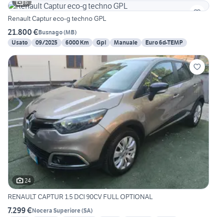
6
Renault Captur eco-g techno GPL
21.800 €
Busnago
(
MB
)
Usato
09/2025
6000 Km
Gpl
Manuale
Euro 6d-TEMP
24
RENAULT CAPTUR 1.5 DCI 90CV FULL OPTIONAL
7.299 €
Nocera Superiore
(
SA
)