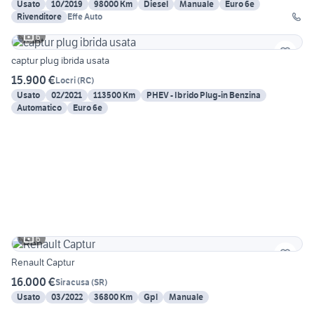
Usato
10/2019
98000 Km
Diesel
Manuale
Euro 6e
Rivenditore
Effe Auto
6
captur plug ibrida usata
15.900 €
Locri
(
RC
)
Usato
02/2021
113500 Km
PHEV - Ibrido Plug-in Benzina
Automatico
Euro 6e
6
Renault Captur
16.000 €
Siracusa
(
SR
)
Usato
03/2022
36800 Km
Gpl
Manuale