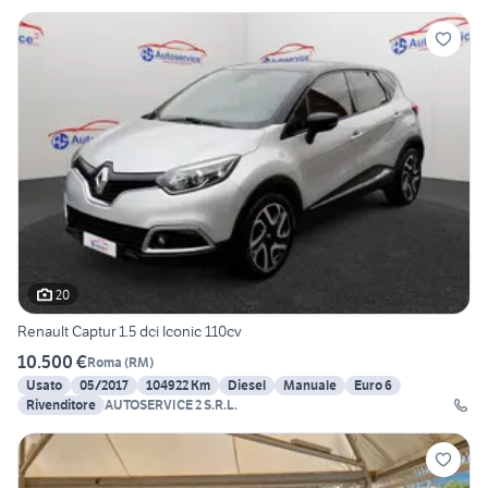
20
Renault Captur 1.5 dci Iconic 110cv
10.500 €
Roma
(
RM
)
Usato
05/2017
104922 Km
Diesel
Manuale
Euro 6
Rivenditore
AUTOSERVICE 2 S.R.L.