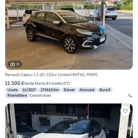
29
Renault Captur 1.5 dCi 110cv Limited INITIAL PARIS
12.500 €
Santa Maria di Licodia
(
CT
)
Usato
11/2017
173810 Km
Diesel
Manuale
Euro 6
Rivenditore
Consoli Auto