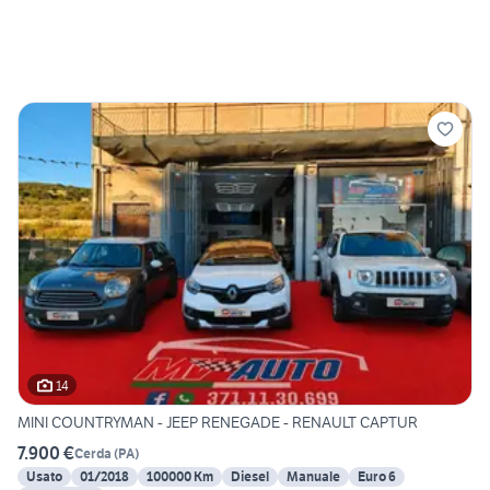
14
MINI COUNTRYMAN - JEEP RENEGADE - RENAULT CAPTUR
7.900 €
Cerda
(
PA
)
Usato
01/2018
100000 Km
Diesel
Manuale
Euro 6