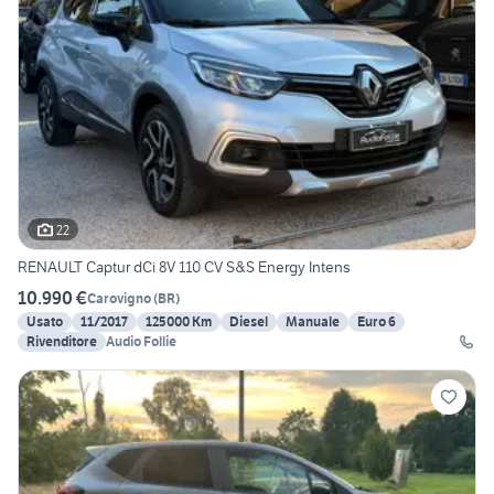
22
RENAULT Captur dCi 8V 110 CV S&S Energy Intens
10.990 €
Carovigno
(
BR
)
Usato
11/2017
125000 Km
Diesel
Manuale
Euro 6
Rivenditore
Audio Follie