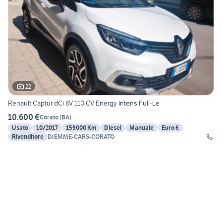
22
Renault Captur dCi 8V 110 CV Energy Intens Full-Le
10.600 €
Corato
(
BA
)
Usato
10/2017
159000 Km
Diesel
Manuale
Euro 6
Rivenditore
DIEMME-CARS-CORATO