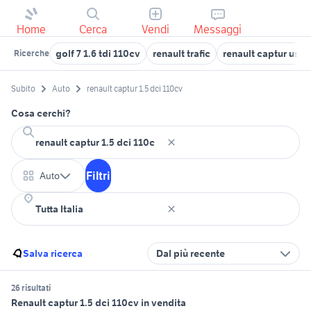
Home
Cerca
Vendi
Messaggi
golf 7 1.6 tdi 110cv
renault trafic
renault captur usata
Ricerche
Subito
Auto
renault captur 1.5 dci 110cv
Cosa cerchi?
Filtri
Auto
Salva ricerca
Dal più recente
26 risultati
Renault captur 1.5 dci 110cv in vendita