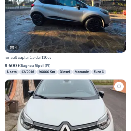
4
renault captur 1.5 dci 110cv
8.600 €
Bagno a Ripoli
(
FI
)
Usato
12/2016
96000 Km
Diesel
Manuale
Euro 6