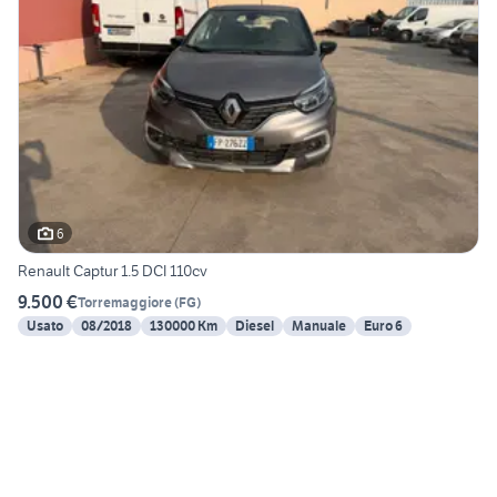
6
Renault Captur 1.5 DCI 110cv
9.500 €
Torremaggiore
(
FG
)
Usato
08/2018
130000 Km
Diesel
Manuale
Euro 6