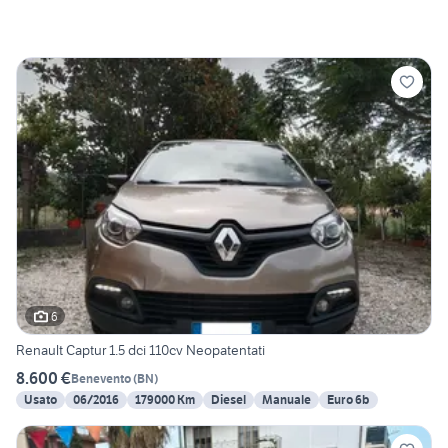
6
Renault Captur 1.5 dci 110cv Neopatentati
8.600 €
Benevento
(
BN
)
Usato
06/2016
179000 Km
Diesel
Manuale
Euro 6b