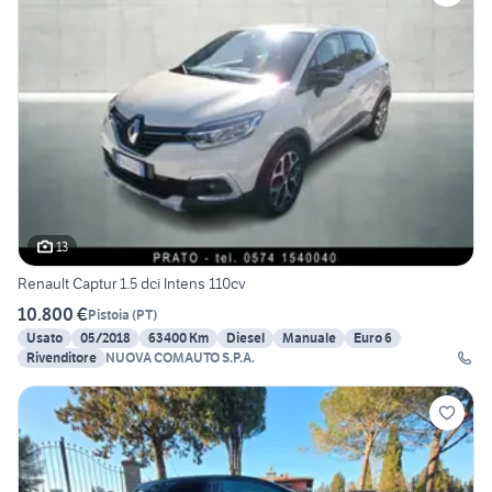
13
Renault Captur 1.5 dci Intens 110cv
10.800 €
Pistoia
(
PT
)
Usato
05/2018
63400 Km
Diesel
Manuale
Euro 6
Rivenditore
NUOVA COMAUTO S.P.A.