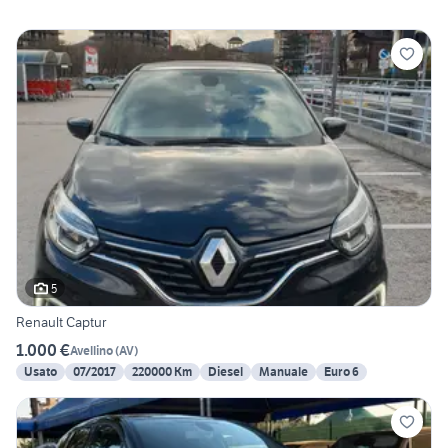
5
Renault Captur
1.000 €
Avellino
(
AV
)
Usato
07/2017
220000 Km
Diesel
Manuale
Euro 6