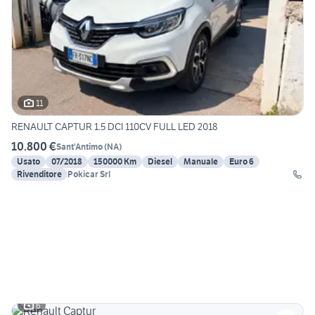
11
RENAULT CAPTUR 1.5 DCI 110CV FULL LED 2018
10.800 €
Sant'Antimo
(
NA
)
Usato
07/2018
150000 Km
Diesel
Manuale
Euro 6
Rivenditore
Pokicar Srl
6