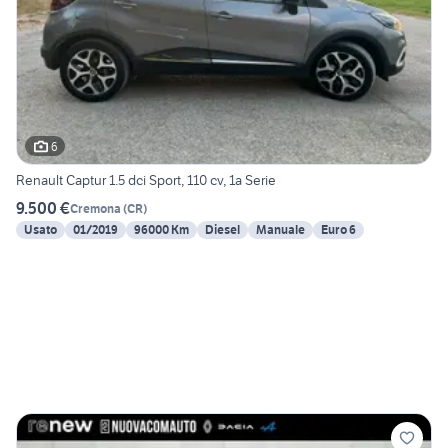
6
Renault Captur 1.5 dci Sport, 110 cv, 1a Serie
9.500 €
Cremona
(
CR
)
Usato
01/2019
96000 Km
Diesel
Manuale
Euro 6