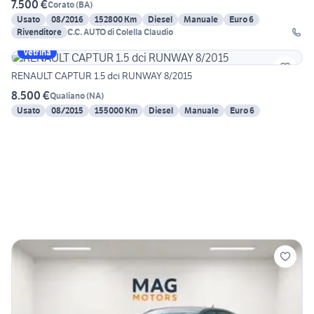
7.500 €
Corato
(
BA
)
Usato
08/2016
152800 Km
Diesel
Manuale
Euro 6
Rivenditore
C.C. AUTO di Colella Claudio
Vetrina
RENAULT CAPTUR 1.5 dci RUNWAY 8/2015
8.500 €
Qualiano
(
NA
)
Usato
08/2015
155000 Km
Diesel
Manuale
Euro 6