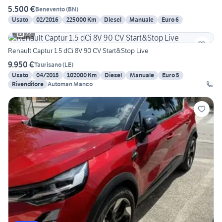
5.500 €
Benevento
(
BN
)
Usato
02/2016
225000 Km
Diesel
Manuale
Euro 6
22
Renault Captur 1.5 dCi 8V 90 CV Start&Stop Live
9.950 €
Taurisano
(
LE
)
Usato
04/2015
102000 Km
Diesel
Manuale
Euro 5
Rivenditore
Automan Manco