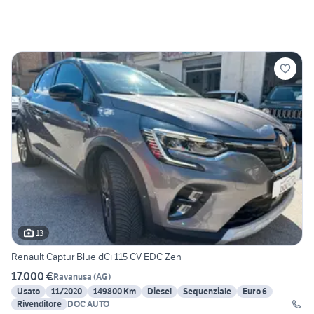
13
Renault Captur Blue dCi 115 CV EDC Zen
17.000 €
Ravanusa
(
AG
)
Usato
11/2020
149800 Km
Diesel
Sequenziale
Euro 6
Rivenditore
DOC AUTO