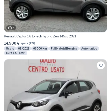
6
Renault Captur 1.6 E-Tech hybrid Zen 145cv 2021
14.900 €
Ispica
(
RG
)
Usato
08/2021
63000 Km
Full Hybrid Benzina
Automatico
Euro 6d-TEMP