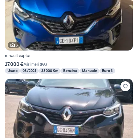
6
renault captur
17.000 €
Misilmeri
(
PA
)
Usato
03/2021
33000 Km
Benzina
Manuale
Euro 6