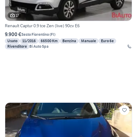
17
Renault Captur 0.9 tce Zen (live) 90cv E6
9.900 €
Sesto Fiorentino
(
FI
)
Usato
11/2016
66500 Km
Benzina
Manuale
Euro 6e
Rivenditore
Bi Auto Spa