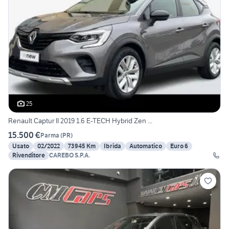
25
Renault Captur II 2019 1.6 E-TECH Hybrid Zen ...
15.500 €
Parma
(
PR
)
Usato
02/2022
73945 Km
Ibrida
Automatico
Euro 6
Rivenditore
CAREBO S.P.A.