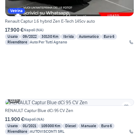
Vetrina
Renault Captur 1.6 hybrid Zen E-Tech 145cv auto
17.900 €
Napoli
(
NA
)
Usato
09/2022
30130 Km
Ibrida
Automatico
Euro 6
Rivenditore
Auto Per Tutti Agnano
6
RENAULT Captur Blue dCi 95 CV Zen
11.900 €
Napoli
(
NA
)
Usato
01/2021
105000 Km
Diesel
Manuale
Euro 6
Rivenditore
AUTOVISCONTI SRL