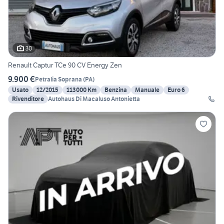
30
Renault Captur TCe 90 CV Energy Zen
9.900 €
Petralia Soprana
(
PA
)
Usato
12/2015
113000 Km
Benzina
Manuale
Euro 6
Rivenditore
Autohaus Di Macaluso Antonietta