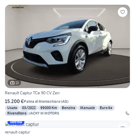
13
Renault Captur TCe 90 CV Zen
15.200 €
Palma di Montechiaro
(
AG
)
Usato
03/2022
99000 Km
Benzina
Manuale
Euro 6e
Rivenditore
JACKY M MOTORS
Vetrina
renault captur