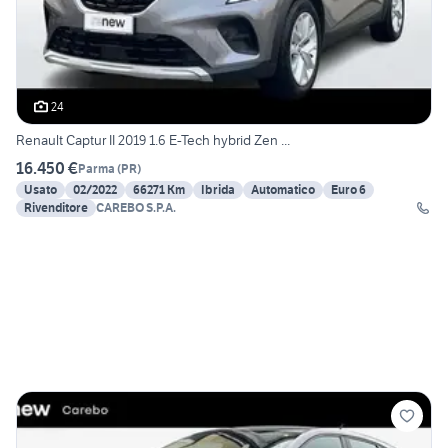
24
Renault Captur II 2019 1.6 E-Tech hybrid Zen ...
16.450 €
Parma
(
PR
)
Usato
02/2022
66271 Km
Ibrida
Automatico
Euro 6
Rivenditore
CAREBO S.P.A.