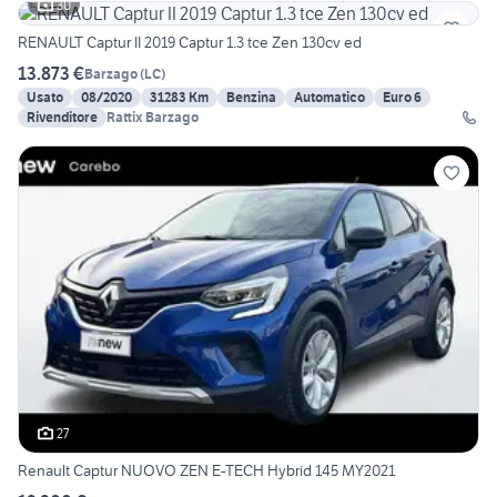
30
RENAULT Captur II 2019 Captur 1.3 tce Zen 130cv ed
13.873 €
Barzago
(
LC
)
Usato
08/2020
31283 Km
Benzina
Automatico
Euro 6
Rivenditore
Rattix Barzago
27
Renault Captur NUOVO ZEN E-TECH Hybrid 145 MY2021