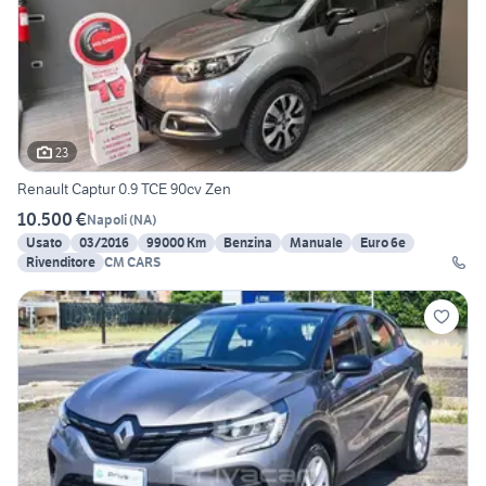
23
Renault Captur 0.9 TCE 90cv Zen
10.500 €
Napoli
(
NA
)
Usato
03/2016
99000 Km
Benzina
Manuale
Euro 6e
Rivenditore
CM CARS