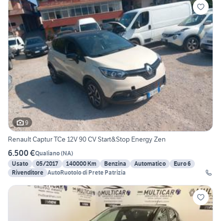
9
Renault Captur TCe 12V 90 CV Start&Stop Energy Zen
6.500 €
Qualiano
(
NA
)
Usato
05/2017
140000 Km
Benzina
Automatico
Euro 6
Rivenditore
AutoRuotolo di Prete Patrizia