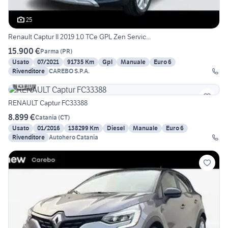
25
Renault Captur II 2019 1.0 TCe GPL Zen Servic...
15.900 €
Parma
(
PR
)
Usato
07/2021
91735 Km
Gpl
Manuale
Euro 6
Rivenditore
CAREBO S.P.A.
10
RENAULT Captur FC33388
8.899 €
Catania
(
CT
)
Usato
01/2016
138299 Km
Diesel
Manuale
Euro 6
Rivenditore
Autohero Catania