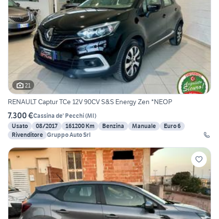
21
RENAULT Captur TCe 12V 90CV S&S Energy Zen *NEOP
7.300 €
Cassina de' Pecchi
(
MI
)
Usato
08/2017
161200 Km
Benzina
Manuale
Euro 6
Rivenditore
Gruppo Auto Srl