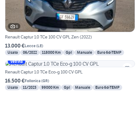
6
Renault Captur 1.0 TCe 100 CV GPL Zen (2022)
13.000 €
Lecce
(
LE
)
Usato
06/2022
118000 Km
Gpl
Manuale
Euro 6d-TEMP
Vetrina
Renault Captur 1.0 TCe Eco-g 100 CV GPL
16.500 €
Follonica
(
GR
)
Usato
11/2023
99000 Km
Gpl
Manuale
Euro 6d-TEMP