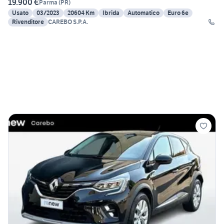
19.900 €
Parma
(
PR
)
Usato
03/2023
20604 Km
Ibrida
Automatico
Euro 6e
Rivenditore
CAREBO S.P.A.