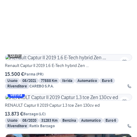
25
Renault Captur II 2019 1.6 E-Tech hybrid Zen ...
15.500 €
Parma
(
PR
)
Usato
08/2021
77888 Km
Ibrida
Automatico
Euro 6
Rivenditore
CAREBO S.P.A.
Vetrina
RENAULT Captur II 2019 Captur 1.3 tce Zen 130cv ed
13.873 €
Barzago
(
LC
)
Usato
08/2020
31283 Km
Benzina
Automatico
Euro 6
Rivenditore
Rattix Barzago