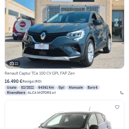
22
Renault Captur TCe 100 CV GPL FAP Zen
16.490 €
Rovigo
(
RO
)
Usato
02/2022
64361 Km
Gpl
Manuale
Euro 6
Rivenditore
ALCA MOTORS srl