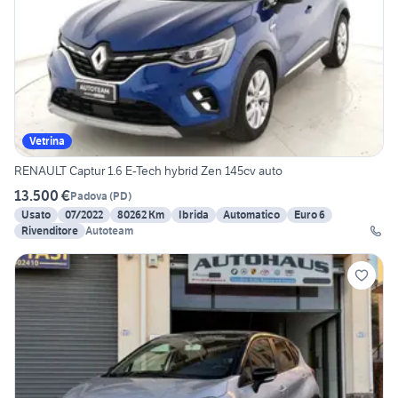
Vetrina
RENAULT Captur 1.6 E-Tech hybrid Zen 145cv auto
13.500 €
Padova
(
PD
)
Usato
07/2022
80262 Km
Ibrida
Automatico
Euro 6
Rivenditore
Autoteam