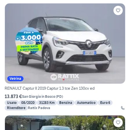
Vetrina
RENAULT Captur II 2019 Captur 1.3 tce Zen 130cv ed
13.873 €
San Giorgio in Bosco
(
PD
)
Usato
08/2020
31283 Km
Benzina
Automatico
Euro 6
Rivenditore
Rattix Padova