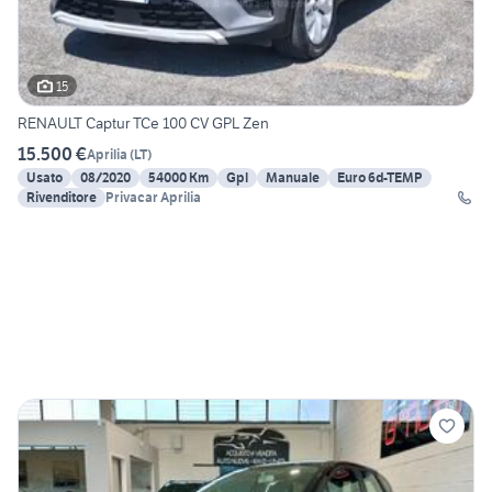
15
RENAULT Captur TCe 100 CV GPL Zen
15.500 €
Aprilia
(
LT
)
Usato
08/2020
54000 Km
Gpl
Manuale
Euro 6d-TEMP
Rivenditore
Privacar Aprilia