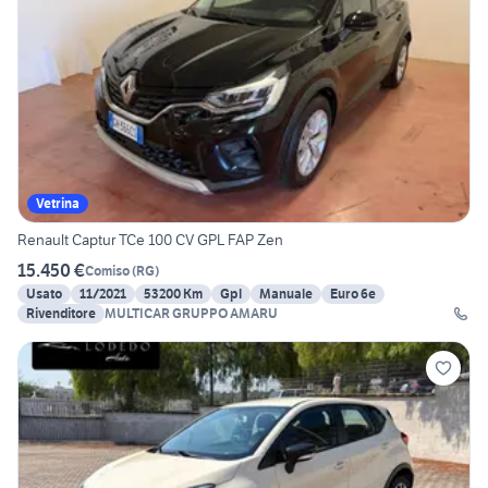
Vetrina
Renault Captur TCe 100 CV GPL FAP Zen
15.450 €
Comiso
(
RG
)
Usato
11/2021
53200 Km
Gpl
Manuale
Euro 6e
Rivenditore
MULTICAR GRUPPO AMARU