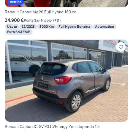
Vetrina
Renault Captur My 26 Full Hybrid 160 cv
24.900 €
Ponte San Nicolo'
(
PD
)
Usato
12/2025
5000 Km
Full Hybrid Benzina
Automatico
Euro 6d-TEMP
Renault Captur dCi 8V 90 CVEnergy Zen stupenda 1.5