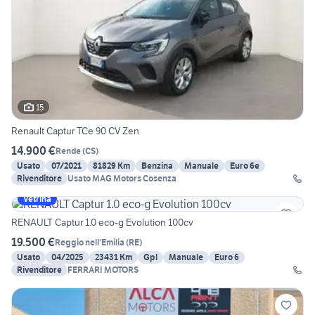
15
Renault Captur TCe 90 CV Zen
14.900 €
Rende
(
CS
)
Usato
07/2021
81829 Km
Benzina
Manuale
Euro 6e
Rivenditore
Usato MAG Motors Cosenza
Vetrina
RENAULT Captur 1.0 eco-g Evolution 100cv
19.500 €
Reggio nell'Emilia
(
RE
)
Usato
04/2025
23431 Km
Gpl
Manuale
Euro 6
Rivenditore
FERRARI MOTORS