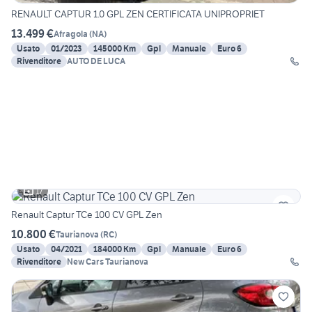
RENAULT CAPTUR 1.0 GPL ZEN CERTIFICATA UNIPROPRIET
13.499 €
Afragola
(
NA
)
Usato
01/2023
145000 Km
Gpl
Manuale
Euro 6
Rivenditore
AUTO DE LUCA
17
Renault Captur TCe 100 CV GPL Zen
10.800 €
Taurianova
(
RC
)
Usato
04/2021
184000 Km
Gpl
Manuale
Euro 6
Rivenditore
New Cars Taurianova