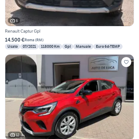
6
Renault Captur Gpl
14.500 €
Roma
(
RM
)
Usato
07/2021
118000 Km
Gpl
Manuale
Euro 6d-TEMP
12