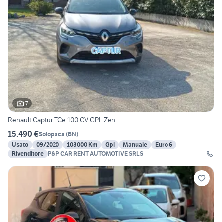
7
Renault Captur TCe 100 CV GPL Zen
15.490 €
Solopaca
(
BN
)
Usato
09/2020
103000 Km
Gpl
Manuale
Euro 6
Rivenditore
P&P CAR RENT AUTOMOTIVE SRLS