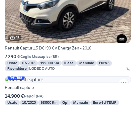
25
Renault Captur 1.5 DCI 90 CV Energy Zen - 2016
7.290 €
Ceglie Messapica
(
BR
)
Usato
07/2016
199000 Km
Diesel
Manuale
Euro 6
Rivenditore
LODEDO AUTO
Vetrina
Renault capture
14.900 €
Napoli
(
NA
)
Usato
10/2020
68000 Km
Gpl
Manuale
Euro 6d-TEMP