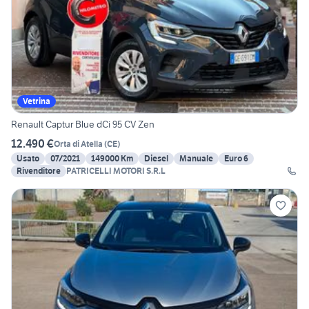
Vetrina
Renault Captur Blue dCi 95 CV Zen
12.490 €
Orta di Atella
(
CE
)
Usato
07/2021
149000 Km
Diesel
Manuale
Euro 6
Rivenditore
PATRICELLI MOTORI S.R.L